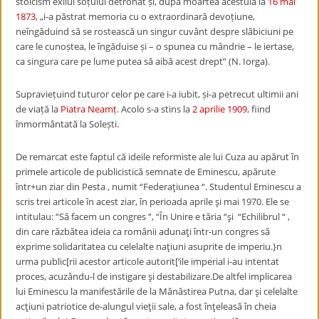
stoicism exilul soțului detronat și, după moartea acestuia la
16 mai
1873
, „i-a păstrat memoria cu o extraordinară devoțiune,
neîngăduind să se rostească un singur cuvânt despre slăbiciuni pe
care le cunoștea, le îngăduise și – o spunea cu mândrie – le iertase,
ca singura care pe lume putea să aibă acest drept” (N. Iorga).
Supraviețuind tuturor celor pe care i-a iubit, și-a petrecut ultimii ani
de viață la
Piatra Neamț
. Acolo s-a stins la
2 aprilie
1909
, fiind
înmormântată la Solești.
De remarcat este faptul că ideile reformiste ale lui Cuza au apărut în
primele articole de publicistică semnate de Eminescu, apărute
într+un ziar din Pesta , numit “Federaţiunea “. Studentul Eminescu a
scris trei articole în acest ziar, în perioada aprile şi mai 1970. Ele se
intitulau: “Să facem un congres “, “În Unire e tăria “şi “Echilibrul “ ,
din care răzbătea ideia ca românii adunaţi într-un congres să
exprime solidaritatea cu celelalte naţiuni asuprite de imperiu.}n
urma public[rii acestor articole autorit[‘ile imperial i-au intentat
proces, acuzându-l de instigare şi destabilizare.De altfel implicarea
lui Eminescu la manifestările de la Mănăstirea Putna, dar şi celelalte
acţiuni patriotice de-alungul vieţii sale, a fost înţeleasă în cheia