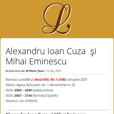
Alexandru Ioan Cuza şi
Mihai Eminescu
Articol scris de:
Al Florin Țene
/ 12 ian. 2021
Revista Luceafărul:
Anul XIII, Nr.1 (145)
,
Ianuarie 2021
Editor: Agata, Botoșani, str. 1 Decembrie nr. 25
ISSN:
2065 – 4200
(ediţia online)
ISSN:
2067 – 2144
(formatul tipărit)
Director: Ion ISTRATE