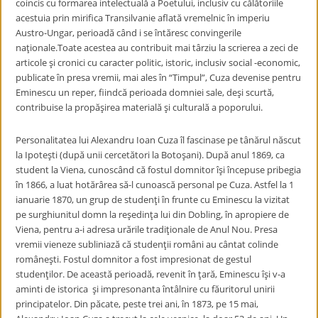
coincis cu formarea intelectuală a Poetului, inclusiv cu călătoriile
acestuia prin mirifica Transilvanie aflată vremelnic în imperiu
Austro-Ungar, perioadă când i se întăresc convingerile
naţionale.Toate acestea au contribuit mai târziu la scrierea a zeci de
articole şi cronici cu caracter politic, istoric, inclusiv social -economic,
publicate în presa vremii, mai ales în “Timpul”, Cuza devenise pentru
Eminescu un reper, fiindcă perioada domniei sale, deşi scurtă,
contribuise la propăşirea materială şi culturală a poporului.
Personalitatea lui Alexandru Ioan Cuza îl fascinase pe tânărul născut
la Ipoteşti (după unii cercetători la Botoşani). După anul 1869, ca
student la Viena, cunoscând că fostul domnitor îşi începuse pribegia
în 1866, a luat hotărârea să-l cunoască personal pe Cuza. Astfel la 1
ianuarie 1870, un grup de studenţi în frunte cu Eminescu la vizitat
pe surghiunitul domn la reşedinţa lui din Dobling, în apropiere de
Viena, pentru a-i adresa urările tradiţionale de Anul Nou. Presa
vremii vieneze subliniază că studenţii români au cântat colinde
româneşti. Fostul domnitor a fost impresionat de gestul
studenţilor. De această perioadă, revenit în ţară, Eminescu îşi v-a
aminti de istorica şi impresonanta întâlnire cu făuritorul unirii
principatelor. Din păcate, peste trei ani, în 1873, pe 15 mai,