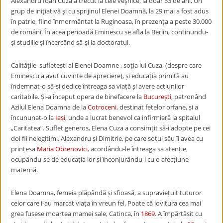
Alexandru Ioan Cuza a trecut la cele veşnice, la doar 53 de ani, Un
grup de iniţiativă şi cu sprijinul Elenei Doamnă, la 29 mai a fost adus
în patrie, fiind înmormântat la Ruginoasa, în prezenţa a peste 30.000
de români. În acea perioadă Eminescu se afla la Berlin, continundu-
şi studiile şi încercând să-şi ia doctoratul.
Calitățile sufletești al Elenei Doamne , soţia lui Cuza, (despre care
Eminescu a avut cuvinte de apreciere), și educația primită au
îndemnat-o să-și dedice întreaga sa viață și avere acțiunilor
caritabile. Și-a început opera de binefacere la
București
, patronând
Azilul Elena Doamna de la
Cotroceni
, destinat fetelor orfane, și a
încununat-o la
Iași
, unde a lucrat benevol ca infirmieră la spitalul
„Caritatea”. Suflet generos, Elena Cuza a consimțit să-i adopte pe cei
doi fii nelegitimi, Alexandru și Dimitrie, pe care soțul său îi avea cu
prințesa
Maria Obrenovici
, acordându-le întreaga sa atenție,
ocupându-se de educația lor și înconjurându-i cu o afecțiune
maternă.
Elena Doamna, femeia plăpândă și sfioasă, a supraviețuit tuturor
celor care i-au marcat viața în vreun fel. Poate că lovitura cea mai
grea fusese moartea mamei sale, Catinca, în
1869
. A împărtășit cu