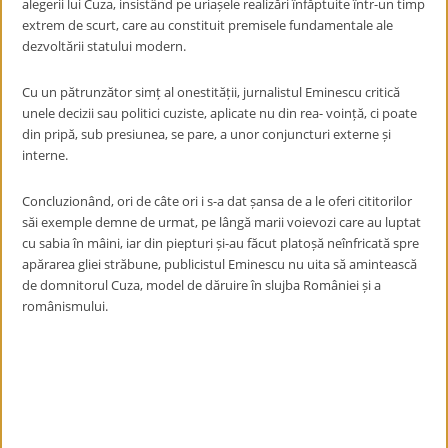
alegerii lui Cuza, insistând pe uriașele realizări înfăptuite într-un timp
extrem de scurt, care au constituit premisele fundamentale ale
dezvoltării statului modern.
Cu un pătrunzător simț al onestității, jurnalistul Eminescu critică
unele decizii sau politici cuziste, aplicate nu din rea- voință, ci poate
din pripă, sub presiunea, se pare, a unor conjuncturi externe și
interne.
Concluzionând, ori de câte ori i s-a dat șansa de a le oferi cititorilor
săi exemple demne de urmat, pe lângă marii voievozi care au luptat
cu sabia în mâini, iar din piepturi și-au făcut platoșă neînfricată spre
apărarea gliei străbune, publicistul Eminescu nu uita să amintească
de domnitorul Cuza, model de dăruire în slujba României și a
românismului.