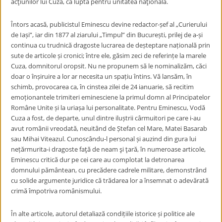
acţiunilor lui Cuza, ca luptă pentru unitatea naţională.
Întors acasă, publicistul Eminescu devine redactor-șef al „Curierului
de Iași”, iar din 1877 al ziarului „Timpul” din București, prilej de a-și
continua cu trudnică dragoste lucrarea de deșteptare națională prin
sute de articole și cronici; între ele, găsim zeci de referințe la marele
Cuza, domnitorul oropsit. Nu ne propunem să le nominalizăm, căci
doar o înșiruire a lor ar necesita un spațiu întins. Vă lansăm, în
schimb, provocarea ca, în cinstea zilei de 24 ianuarie, să recitim
emoționantele trimiteri eminesciene la primul domn al Principatelor
Române Unite și la uriașa lui personalitate. Pentru Eminescu, Vodă
Cuza a fost, de departe, unul dintre iluștrii cârmuitori pe care i-au
avut românii vreodată, neuitând de Ștefan cel Mare, Matei Basarab
sau Mihai Viteazul. Cunoscându-l personal și auzind din gura lui
nețărmurita-i dragoste faţă de neam şi ţară, în numeroase articole,
Eminescu critică dur pe cei care au complotat la detronarea
domnului pământean, cu precădere cadrele militare, demonstrând
cu solide argumente juridice că trădarea lor a însemnat o adevărată
crimă împotriva românismului.
În alte articole, autorul detaliază condițiile istorice și politice ale