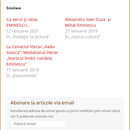
Similare
Ca aerul şi seva,
Alexandru Ioan Cuza şi
EMINESCU…
Mihai Eminescu
12 ianuarie 2021
27 ianuarie 2019
În „lnvitaţie la lectură”
În „Istoria culturii”
La Cenaclul literar „Radu
Stanca”: Medalionul literar
,,Norocul limbii române,
Eminescu”
11 ianuarie 2018
În „Evenimente”
Abonare la articole via email
Introduceți adresa de email pentru a primi notificări prin email când
vor fi publicate articole noi.
Adresă
email