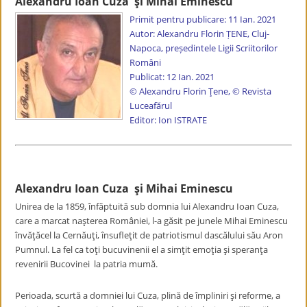
Alexandru Ioan Cuza şi Mihai Eminescu
Primit pentru publicare: 11 Ian. 2021
Autor: Alexandru Florin ȚENE, Cluj-
Napoca, președintele Ligii Scriitorilor
Români
Publicat: 12 Ian. 2021
© Alexandru Florin Țene, © Revista
Luceafărul
Editor: Ion ISTRATE
Alexandru Ioan Cuza şi Mihai Eminescu
Unirea de la 1859, înfăptuită sub domnia lui Alexandru Ioan Cuza,
care a marcat naşterea României, l-a găsit pe junele Mihai Eminescu
învăţăcel la Cernăuţi, însufleţit de patriotismul dascălului său Aron
Pumnul. La fel ca toţi bucuvinenii el a simţit emoţia şi speranţa
revenirii Bucovinei la patria mumă.
Perioada, scurtă a domniei lui Cuza, plină de împliniri şi reforme, a