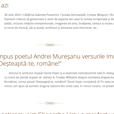
azi
28 iulie 2023 • Cătălina-Gabriela Paraschiv • Școala Gimnazială, Crizbav (Braşov) • 
Oamenii trebuie să gestioneze o serie de aspecte ale vieții în lumea complicată și d
astăzi, inclusiv relațiile interpersonale, imaginea de sine, învățarea, stresul și multe a
la locul de muncă, cât și acasă, conflictul și alinierea sunt frecvente, iar...
pus poetul Andrei Mureșanu versurile Im
”Deșteaptă-te, române!”
Actorul și scriitorul clujean Dorel Vișan și-a exprimat nemulțumirile sale în dialo
cu omul de știință clujean dr. Adrian A. Toader-Williams despre mutilarea drapelulu
României, imnul actual ”Deșteaptă-te, române!” Dorel Vișan consideră că ”în ceea ce
imnul, am spus că suntem singura națiune din lume care, în imnul nostru, ne pream