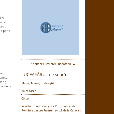
ă ©
in cauza
sau prin
 o parte
Sponsorii Revistei Luceafărul →
dă
LUCEAFĂRUL de seară
ufletul
ori și
Mamă, Mamă, unde ești?
mărginire
Valea tăcerii
Călcat
Revista Uniunii Ziariştilor Profesionişti din
România despre Fraerul-revistă de la Caracal şi