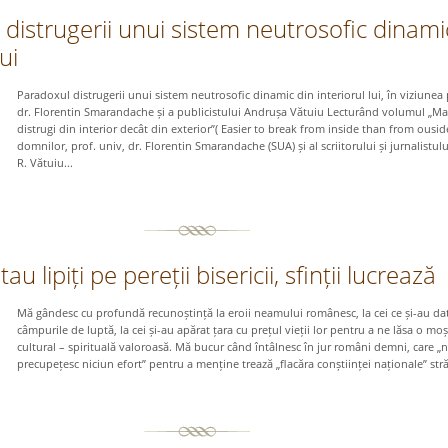
distrugerii unui sistem neutrosofic dinami
ui
Paradoxul distrugerii unui sistem neutrosofic dinamic din interiorul lui, în viziunea 
dr. Florentin Smarandache și a publicistului Andrușa Vătuiu Lecturând volumul „Ma
distrugi din interior decât din exterior”( Easier to break from inside than from ouside
domnilor, prof. univ, dr. Florentin Smarandache (SUA) și al scriitorului și jurnalistul
R. Vătuiu...
tau lipiți pe pereții bisericii, sfinții lucrează
Mă gândesc cu profundă recunoștință la eroii neamului românesc, la cei ce și-au dat
câmpurile de luptă, la cei și-au apărat țara cu prețul vieții lor pentru a ne lăsa o mo
cultural – spirituală valoroasă. Mă bucur când întâlnesc în jur români demni, care „
precupețesc niciun efort” pentru a menține trează „flacăra conștiinței naționale” str