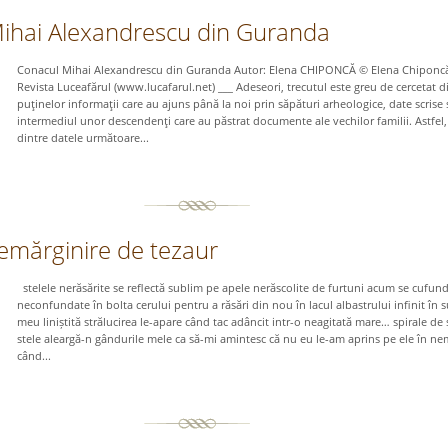
ihai Alexandrescu din Guranda
Conacul Mihai Alexandrescu din Guranda Autor: Elena CHIPONCĂ © Elena Chiponc
Revista Luceafărul (www.lucafarul.net) ___ Adeseori, trecutul este greu de cercetat d
puţinelor informaţii care au ajuns până la noi prin săpături arheologice, date scrise 
intermediul unor descendenţi care au păstrat documente ale vechilor familii. Astfel,
dintre datele următoare...
 nemărginire de tezaur
stelele nerăsărite se reflectă sublim pe apele nerăscolite de furtuni acum se cufun
neconfundate în bolta cerului pentru a răsări din nou în lacul albastrului infinit în s
meu liniștită strălucirea le-apare când tac adâncit intr-o neagitată mare… spirale de s
stele aleargă-n gândurile mele ca să-mi amintesc că nu eu le-am aprins pe ele în ne
când...