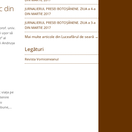
c din
JURNALIERUL PRESEI BOTOȘĂNENE. ZIUA a 4-a
DIN MARTIE 2017
JURNALIERUL PRESEI BOTOȘĂNENE. ZIUA a 3-a
DIN MARTIE 2017
prof. univ.
i ușor să
Mai multe articole din Luceafărul de seară →
” al
ui Andrușa
Legături
Revista Vorniceneanul
 viața pe
ștenire
nu
ăbune,...