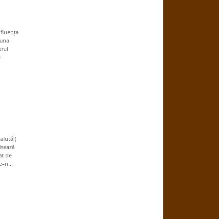
fluența
muna
erul
e
alută!)
lsează
at de
e–n...