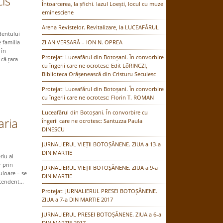
is
Întoarcerea, la șfichi. Iazul Loești, locul cu muze
eminesciene
Arena Revistelor. Revitalizare, la LUCEAFĂRUL
identului
 familia
ZI ANIVERSARĂ – ION N. OPREA
 în
Protejat: Luceafărul din Botoșani. În convorbire
că țara
cu îngerii care ne ocrotesc: Edit LőRINCZI,
Biblioteca Orășenească din Cristuru Secuiesc
Protejat: Luceafărul din Botoșani. În convorbire
cu îngerii care ne ocrotesc: Florin T. ROMAN
Luceafărul din Botoșani. În convorbire cu
aria
îngerii care ne ocrotesc: Santuzza Paula
DINESCU
JURNALIERUL VIEȚII BOTOȘĂNENE. ZIUA a 13-a
DIN MARTIE
riu al
r prin
JURNALIERUL VIEȚII BOTOȘĂNENE. ZIUA a 9-a
culoare – se
DIN MARTIE
cendent...
Protejat: JURNALIERUL PRESEI BOTOȘĂNENE.
ZIUA a 7-a DIN MARTIE 2017
JURNALIERUL PRESEI BOTOȘĂNENE. ZIUA a 6-a
DIN MARTIE 2017