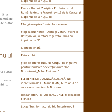
Claponul de la Huşi… (II)
Revista Uniunii Ziariştilor Profesionişti din
România despre Fraerul-revistă de la Caracal şi
România
Claponul de la Huşi… (I)
inamică de
ltele. Atât
E lungă noaptea însetaților de amar
Stop cadru! Notre – Dame și Centrul Vechi al
Botoșanilor, în refacere și restaurarea cu
imprimante 3D
Iubire milenară
nului
Petala iubirii
Știre de interes cultural. Grupul de inițiativă
pentru fondarea Societății Scriitorilor
Botoșăneni ,,Mihai Eminescu”
gul purtat
i
ELEMENTE DE DIAGNOZĂ SOCIALĂ. Noi
 privește
identificări ale lui Marin IFRIM, buzoianul de
ărim...
care avem nevoie și la Botoșani
Răspânditorul ISTORIEI ASCUNSE: Mircea Ioan
COSTEA
Luceafărul, formatul tipărit, în serie nouă