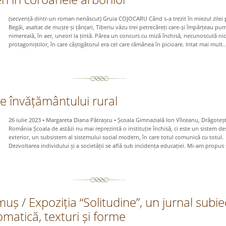
(secvență dintr-un roman nenăscut) Gruia COJOCARU Când s-a trezit în miezul zilei 
Begăi, asaltat de muște și țânțari, Tiberiu văzu trei petrecăreți care-și împărțeau pum
nimereală, în aer, uneori la țintă. Părea un concurs cu miză închisă, necunoscută ni
protagoniștilor, în care câștigătorul era cel care rămânea în picioare. Iritat mai mult..
ale învățământului rural
26 iulie 2023 • Margareta Diana Pătrașcu • Școala Gimnazială Ion Vîlceanu, Drăgotești
România Școala de astăzi nu mai reprezintă o instituție închisă, ci este un sistem de
exterior, un subsistem al sistemului social modern, în care totul comunică cu totul.
Dezvoltarea individului și a societății se află sub incidența educației. Mi-am propus 
uș / Expoziția “Solitudine”, un jurnal subie
matică, texturi și forme