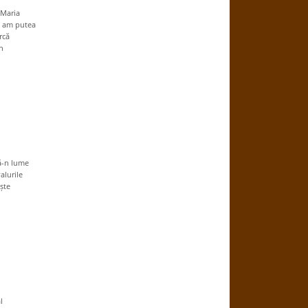
 Maria
e, am putea
rcă
n
ă-n lume
alurile
ște
l