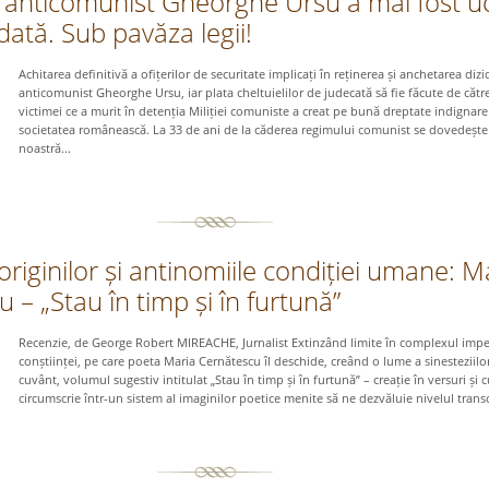
l anticomunist Gheorghe Ursu a mai fost uc
 dată. Sub pavăza legii!
Achitarea definitivă a ofițerilor de securitate implicați în reținerea și anchetarea diz
anticomunist Gheorghe Ursu, iar plata cheltuielilor de judecată să fie făcute de către
victimei ce a murit în detenția Miliției comuniste a creat pe bună dreptate indignare
societatea românească. La 33 de ani de la căderea regimului comunist se dovedește 
noastră...
originilor și antinomiile condiției umane: M
 – „Stau în timp și în furtună”
Recenzie, de George Robert MIREACHE, Jurnalist Extinzând limite în complexul impe
conștiinței, pe care poeta Maria Cernătescu îl deschide, creând o lume a sinesteziilo
cuvânt, volumul sugestiv intitulat „Stau în timp și în furtună” – creație în versuri și 
circumscrie într-un sistem al imaginilor poetice menite să ne dezvăluie nivelul trans