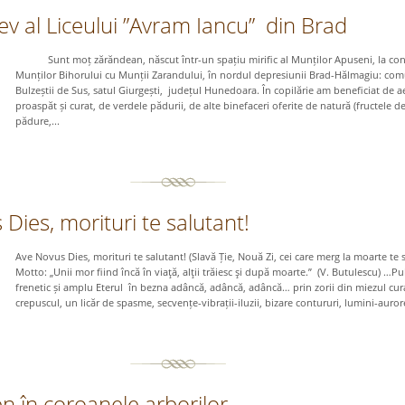
ev al Liceului ”Avram Iancu” din Brad
Sunt moț zărăndean, născut într-un spațiu mirific al Munților Apuseni, la con
Munților Bihorului cu Munții Zarandului, în nordul depresiunii Brad-Hălmagiu: co
Bulzeștii de Sus, satul Giurgești, județul Hunedoara. În copilărie am beneficiat de a
proaspăt și curat, de verdele pădurii, de alte binefaceri oferite de natură (fructele d
pădure,...
Dies, morituri te salutant!
Ave Novus Dies, morituri te salutant! (Slavă Ție, Nouă Zi, cei care merg la moarte te s
Motto: „Unii mor fiind încă în viaţă, alţii trăiesc şi după moarte.” (V. Butulescu) …Pu
frenetic și amplu Eterul în bezna adâncă, adâncă, adâncă… prin zorii din miezul cur
crepuscul, un licăr de spasme, secvențe-vibrații-iluzii, bizare contururi, lumini-auror
n în coroanele arborilor