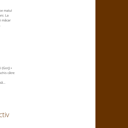
pe malul
ni. La
ci măcar
.
 (Gorj) •
schis către
să...
ctiv