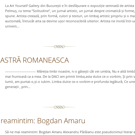
La Art Yourself Gallery din București e în desfășurare o expoziție semnată de artista
Pelmuș, cu tema “Solitudine”, un jurnal artistic, un jurnal despre cromatică și form
spune. Artista creează, prin formă, culori și texturi, un limbaj artistic propriu și o ma
auctorială, întrucât arta sa devine ușor reconoscibilă ulterior. Artista ne invită într-u
univers...
OASTRĂ ROMANEASCA
––––––––––––––––– Măreția limbi noastre, n-o găsești cât vei umbla, Nu e altă limb
mai frumoasă ca a mea. De la DACI am primit limba,asta dulce ce-o vorbim, Și prin v
lumii, am purtat-o,și-o iubim. Limba dulce ce-o vorbim e profunda legătură, Ce une
generații , prin...
 reamintim: Bogdan Amaru
Să ne mai reamintim: Bogdan Amaru Alexandru Pârâianu este pseudonimul literar a