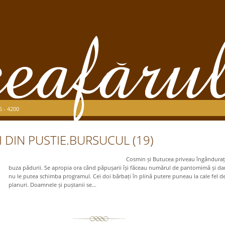
5 - 4200
I DIN PUSTIE.BURSUCUL (19)
Cosmin și Butucea priveau îngândurați s
buza pădurii. Se apropia ora când păpușarii își făceau numărul de pantomimă și da
nu le putea schimba programul. Cei doi bărbați în plină putere puneau la cale fel de
planuri. Doamnele și puștanii se...