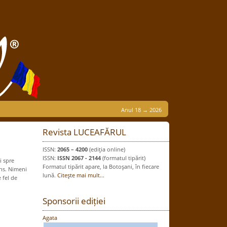
Anul 18 → 2026
Revista LUCEAFĂRUL
ISSN:
2065 – 4200
(ediţia online)
ISSN:
ISSN 2067 - 2144
(formatul tipărit)
pre
Formatul tipărit apare, la Botoşani, în fiecare
ns. Nimeni
lună.
Citeşte mai mult...
 fel de
Sponsorii ediției
Agata