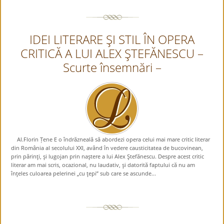
IDEI LITERARE ŞI STIL ÎN OPERA
CRITICĂ A LUI ALEX ŞTEFĂNESCU –
Scurte însemnări –
Al.Florin Țene E o îndrăzneală să abordezi opera celui mai mare critic literar
din România al secolului XXI, având în vedere causticitatea de bucovinean,
prin părinţi, şi lugojan prin naştere a lui Alex Ştefănescu. Despre acest critic
literar am mai scris, ocazional, nu laudativ, şi datorită faptului că nu am
înţeles culoarea pelerinei „cu ţepi” sub care se ascunde...