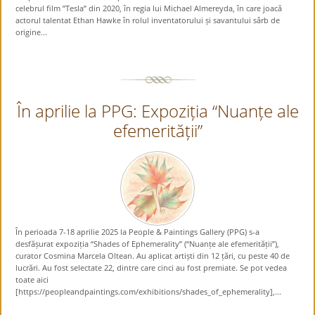
celebrul film ”Tesla” din 2020, în regia lui Michael Almereyda, în care joacă
actorul talentat Ethan Hawke în rolul inventatorului și savantului sârb de
origine...
În aprilie la PPG: Expoziția “Nuanțe ale
efemerității”
În perioada 7-18 aprilie 2025 la People & Paintings Gallery (PPG) s-a
desfășurat expoziția “Shades of Ephemerality” (“Nuanțe ale efemerității”),
curator Cosmina Marcela Oltean. Au aplicat artiști din 12 țări, cu peste 40 de
lucrări. Au fost selectate 22, dintre care cinci au fost premiate. Se pot vedea
toate aici
[https://peopleandpaintings.com/exhibitions/shades_of_ephemerality],...