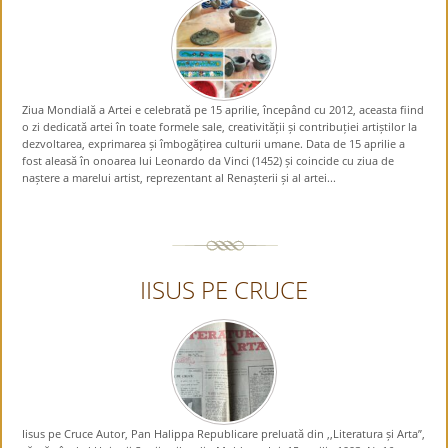
Ziua Mondială a Artei e celebrată pe 15 aprilie, începând cu 2012, aceasta fiind
o zi dedicată artei în toate formele sale, creativității și contribuției artiștilor la
dezvoltarea, exprimarea și îmbogățirea culturii umane. Data de 15 aprilie a
fost aleasă în onoarea lui Leonardo da Vinci (1452) și coincide cu ziua de
naștere a marelui artist, reprezentant al Renașterii și al artei...
IISUS PE CRUCE
Iisus pe Cruce Autor, Pan Halippa Republicare preluată din ,,Literatura și Arta”,