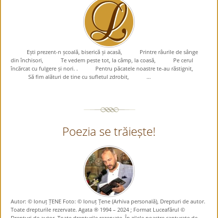
Ești prezent-n școală, biserică și acasă, Printre râurile de sânge
din închisori, Te vedem peste tot, la câmp, la coasă, Pe cerul
încărcat cu fulgere și nori. . Pentru păcatele noastre te-au răstignit,
Să fim alături de tine cu sufletul zdrobit, ...
Poezia se trăiește!
Autor: © Ionuț ȚENE Foto: © Ionuț Țene (Arhiva personală), Drepturi de autor.
Toate drepturile rezervate. Agata ® 1994 – 2024 ; Format Luceafărul ©
Drepturi de autor. Toate drepturile rezervate. În zilele noastre capturate de