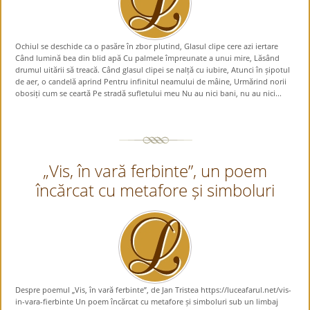
Ochiul se deschide ca o pasăre în zbor plutind, Glasul clipe cere azi iertare
Când lumină bea din blid apă Cu palmele împreunate a unui mire, Lăsând
drumul uitării să treacă. Când glasul clipei se nalță cu iubire, Atunci în șipotul
de aer, o candelă aprind Pentru infinitul neamului de mâine, Urmărind norii
obosiți cum se ceartă Pe stradă sufletului meu Nu au nici bani, nu au nici...
„Vis, în vară ferbinte”, un poem
încărcat cu metafore și simboluri
Despre poemul „Vis, în vară ferbinte”, de Jan Tristea https://luceafarul.net/vis-
in-vara-fierbinte Un poem încărcat cu metafore și simboluri sub un limbaj