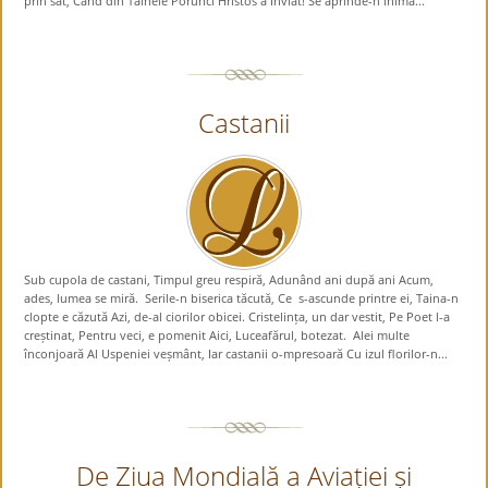
prin sat, Când din Tainele Porunci Hristos a Înviat! Se aprinde-n inimă...
Castanii
Sub cupola de castani, Timpul greu respiră, Adunând ani după ani Acum,
ades, lumea se miră. Serile-n biserica tăcută, Ce s-ascunde printre ei, Taina-n
clopte e căzută Azi, de-al ciorilor obicei. Cristelința, un dar vestit, Pe Poet l-a
creștinat, Pentru veci, e pomenit Aici, Luceafărul, botezat. Alei multe
înconjoară Al Uspeniei veșmânt, Iar castanii o-mpresoară Cu izul florilor-n...
De Ziua Mondială a Aviației și