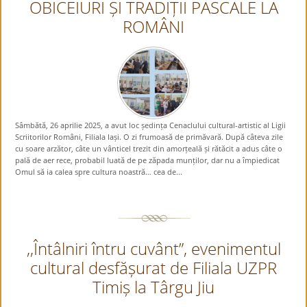
OBICEIURI ȘI TRADIȚII PASCALE LA
ROMÂNI
Sâmbătă, 26 aprilie 2025, a avut loc ședința Cenaclului cultural-artistic al Ligii
Scriitorilor Români, Filiala Iași. O zi frumoasă de primăvară. După câteva zile
cu soare arzător, câte un vânticel trezit din amorțeală și rătăcit a adus câte o
pală de aer rece, probabil luată de pe zăpada munților, dar nu a împiedicat
Omul să ia calea spre cultura noastră… cea de...
,,Întâlniri întru cuvânt”, evenimentul
cultural desfășurat de Filiala UZPR
Timiș la Târgu Jiu