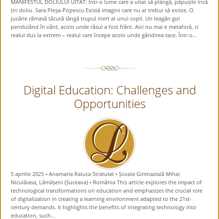
MANIFESTUL DOLIULUI UITAT: Într-o lume care a uitat să plângă, păpușile încă
țin doliu. Sara Pleșa-Popescu Există imagini care nu ar trebui să existe. O
jucărie rămasă tăcută lângă trupul inert al unui copil. Un leagăn gol
pendulând în vânt, acolo unde râsul a fost frânt. Aici nu mai e metaforă, ci
realul dus la extrem – realul care începe acolo unde gândirea tace. Într-o...
Digital Education: Challenges and
Opportunities
5 aprilie 2025 • Anamaria Raluca Stratulat • Școala Gimnazială Mihai
Niculăiasa, Lămășeni (Suceava) • România This article explores the impact of
technological transformations on education and emphasizes the crucial role
of digitalization in creating a learning environment adapted to the 21st-
century demands. It highlights the benefits of integrating technology into
education, such...