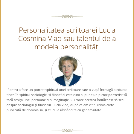
Personalitatea scriitoarei Lucia
Cosmina Vlad sau talentul de a
modela personalități
Pentru a face un portret spiritual unei scriitoare care o viață întreagă a educat
tineri în spiritul sociologiei și filosofiei este cum ai pune un pictor portretist să
facă schița unei persoane din imaginație. Cu toate acestea îndrăznesc să scriu
despre sociologul și filosoful Lucia Vlad, după ce am citit ultima carte
publicată de domnia sa, și studiile răspândite cu generozitate...