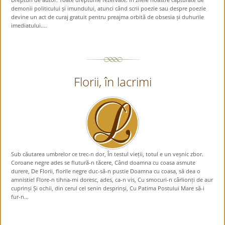
demonii politicului și imundului, atunci când scrii poezie sau despre poezie
devine un act de curaj gratuit pentru preajma orbită de obsesia și duhurile
imediatului....
Florii, în lacrimi
Sub căutarea umbrelor ce trec-n dor, În testul vieții, totul e un veșnic zbor.
Coroane negre ades se flutură-n tăcere, Când doamna cu coasa asmute
durere, De Florii, florile negre duc-să-n pustie Doamna cu coasa, să dea o
amnistie! Flore-n tihna-mi doresc, ades, ca-n vis, Cu smocuri-n cârlionți de aur
cuprinși Și ochii, din cerul cel senin desprinși, Cu Patima Postului Mare să-i
fur-n...