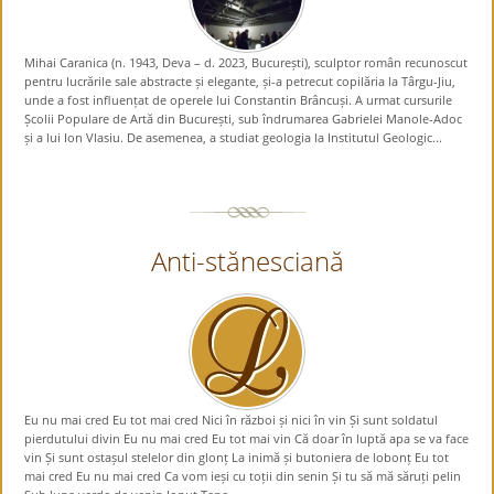
Mihai Caranica (n. 1943, Deva – d. 2023, București), sculptor român recunoscut
pentru lucrările sale abstracte și elegante, și-a petrecut copilăria la Târgu-Jiu,
unde a fost influențat de operele lui Constantin Brâncuși. A urmat cursurile
Școlii Populare de Artă din București, sub îndrumarea Gabrielei Manole-Adoc
și a lui Ion Vlasiu. De asemenea, a studiat geologia la Institutul Geologic...
Anti-stănesciană
Eu nu mai cred Eu tot mai cred Nici în război și nici în vin Și sunt soldatul
pierdutului divin Eu nu mai cred Eu tot mai vin Că doar în luptă apa se va face
vin Și sunt ostașul stelelor din glonț La inimă și butoniera de lobonț Eu tot
mai cred Eu nu mai cred Ca vom ieși cu toții din senin Și tu să mă săruți pelin