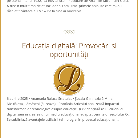
pe scena în anul 1982, ca elev al Școlii Populare de Arta ”Ilie Micu” din Sibiu.
A trecut mult timp de atunci dar nu am uitat primele aplauze care mi-au
răsplătit cântecele. I.V.: – De la cine ai moștenit...
Educația digitală: Provocări și
oportunități
6 aprilie 2025 • Anamaria Raluca Stratulat • Școala Gimnazială Mihai
Niculăiasa, Lămășeni (Suceava) • România Articolul analizează impactul
transformărilor tehnologice asupra educației și evidențiază rolul crucial al
digitalizării în crearea unui mediu educațional adaptat cerințelor secolului XXI.
Se subliniază avantajele utilizării tehnologiei în procesul educațional,...