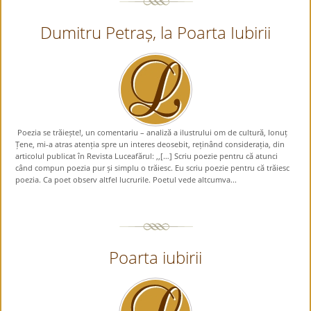
Dumitru Petraș, la Poarta Iubirii
Poezia se trăiește!, un comentariu – analiză a ilustrului om de cultură, Ionuț
Țene, mi-a atras atenția spre un interes deosebit, reținând considerația, din
articolul publicat în Revista Luceafărul: ,,[…] Scriu poezie pentru că atunci
când compun poezia pur și simplu o trăiesc. Eu scriu poezie pentru că trăiesc
poezia. Ca poet observ altfel lucrurile. Poetul vede altcumva...
Poarta iubirii