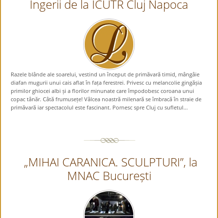
Îngerii de la ICUTR Cluj Napoca
Razele blânde ale soarelui, vestind un început de primăvară timid, mângâie
diafan mugurii unui cais aflat în fața ferestrei. Privesc cu melancolie gingășia
primilor ghiocei albi și a florilor minunate care împodobesc coroana unui
copac tânăr. Câtă frumusețe! Vâlcea noastră milenară se îmbracă în straie de
primăvară iar spectacolul este fascinant. Pornesc spre Cluj cu sufletul...
„MIHAI CARANICA. SCULPTURI”, la
MNAC București