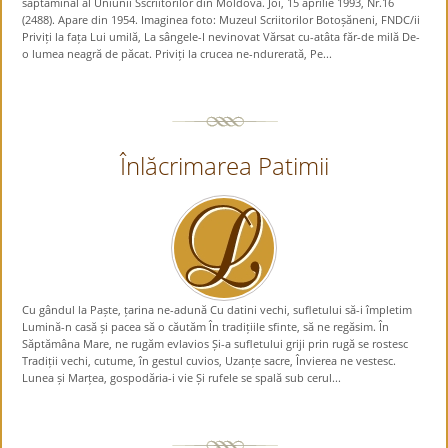
săptămînal al Uniunii Sscriitorilor din Moldova. Joi, 15 aprilie 1993, Nr.16
(2488). Apare din 1954. Imaginea foto: Muzeul Scriitorilor Botoșăneni, FNDC/ii
Priviți la fața Lui umilă, La sângele-I nevinovat Vărsat cu-atâta făr-de milă De-
o lumea neagră de păcat. Priviți la crucea ne-ndurerată, Pe...
Înlăcrimarea Patimii
Cu gândul la Paște, țarina ne-adună Cu datini vechi, sufletului să-i împletim
Lumină-n casă și pacea să o căutăm În tradițiile sfinte, să ne regăsim. În
Săptămâna Mare, ne rugăm evlavios Și-a sufletului griji prin rugă se rostesc
Tradiții vechi, cutume, în gestul cuvios, Uzanțe sacre, Învierea ne vestesc.
Lunea și Marțea, gospodăria-i vie Și rufele se spală sub cerul...