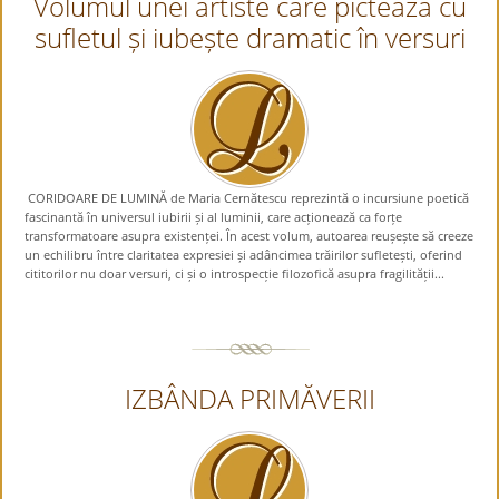
Volumul unei artiste care pictează cu
sufletul și iubește dramatic în versuri
CORIDOARE DE LUMINĂ de Maria Cernătescu reprezintă o incursiune poetică
fascinantă în universul iubirii și al luminii, care acționează ca forțe
transformatoare asupra existenței. În acest volum, autoarea reușește să creeze
un echilibru între claritatea expresiei și adâncimea trăirilor sufletești, oferind
cititorilor nu doar versuri, ci și o introspecție filozofică asupra fragilității...
IZBÂNDA PRIMĂVERII