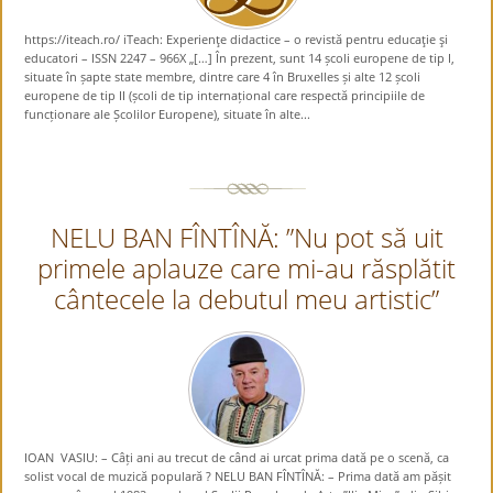
https://iteach.ro/ iTeach: Experienţe didactice – o revistă pentru educaţie şi
educatori – ISSN 2247 – 966X „[…] În prezent, sunt 14 școli europene de tip I,
situate în șapte state membre, dintre care 4 în Bruxelles și alte 12 școli
europene de tip II (școli de tip internațional care respectă principiile de
funcționare ale Școlilor Europene), situate în alte...
NELU BAN FÎNTÎNĂ: ”Nu pot să uit
primele aplauze care mi-au răsplătit
cântecele la debutul meu artistic”
IOAN VASIU: – Câți ani au trecut de când ai urcat prima dată pe o scenă, ca
solist vocal de muzică populară ? NELU BAN FÎNTÎNĂ: – Prima dată am pășit