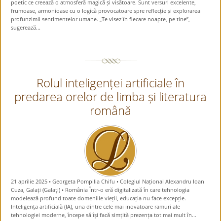
poetic ce creează o atmosferă magică și visătoare. Sunt versuri excelente,
frumoase, armonioase cu o logică provocatoare spre reflecție și explorarea
profunzimii sentimentelor umane. „Te visez în fiecare noapte, pe tine”,
sugerează...
Rolul inteligenței artificiale în
predarea orelor de limba și literatura
română
21 aprilie 2025 • Georgeta Pompilia Chifu • Colegiul Național Alexandru Ioan
Cuza, Galați (Galaţi) • România Într-o eră digitalizată în care tehnologia
modelează profund toate domeniile vieții, educația nu face excepție.
Inteligența artificială (IA), una dintre cele mai inovatoare ramuri ale
tehnologiei moderne, începe să își facă simțită prezența tot mai mult în...