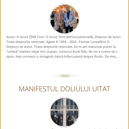
Autor: © Ionuț ȚENE Foto: © Ionuț Țene (Arhiva personală), Drepturi de autor.
Toate drepturile rezervate. Agata ® 1994 – 2024 ; Format Luceafărul ©
Drepturi de autor. Toate drepturile rezervate. Eu m-am maturizat poetic la
”umbra” marelui stejar liric clujean, scriitorul Aurel Rău. Nu mi-e rușine să o
spun, deși contrazic o sintagmă clasică brâncușiană despre Rodin. De elev,...
MANIFESTUL DOLIULUI UITAT