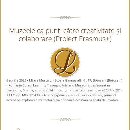
Muzeele ca punți către creativitate și
colaborare (Proiect Erasmus+)
6 aprilie 2025 • Mirela Muscalu • Școala Gimnazială Nr. 17, Botoșani (Botoşani)
• România Cursul Learning Throught Arts and Museums desfășurat în
Barcelona, Spania, august 2024, în cadrul Proiectului Erasmus+ 2023-1-RO01-
KA121-SCH-000126133, a fost o experiență educativă inovatoare, punând
accent pe explorarea muzeelor și valorificarea acestora ca spații de învățare...