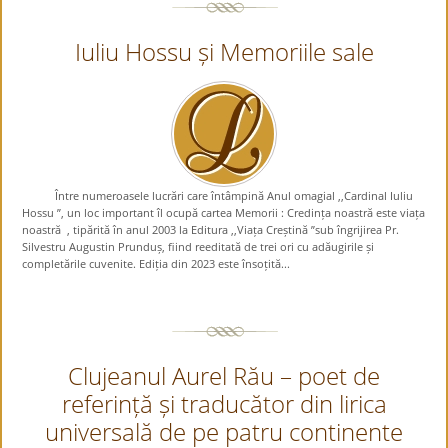
Iuliu Hossu și Memoriile sale
Între numeroasele lucrări care întâmpină Anul omagial ,,Cardinal Iuliu
Hossu ”, un loc important îl ocupă cartea Memorii : Credința noastră este viața
noastră , tipărită în anul 2003 la Editura ,,Viața Creștină ”sub îngrijirea Pr.
Silvestru Augustin Prunduș, fiind reeditată de trei ori cu adăugirile și
completările cuvenite. Ediția din 2023 este însoțită...
Clujeanul Aurel Rău – poet de
referință și traducător din lirica
universală de pe patru continente