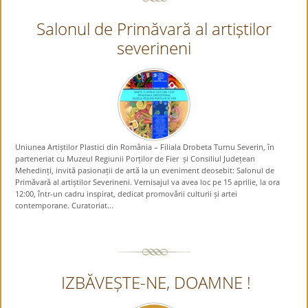
Salonul de Primăvară al artiștilor
severineni
Uniunea Artiștilor Plastici din România – Filiala Drobeta Turnu Severin, în
parteneriat cu Muzeul Regiunii Porților de Fier și Consiliul Județean
Mehedinți, invită pasionații de artă la un eveniment deosebit: Salonul de
Primăvară al artiștilor Severineni. Vernisajul va avea loc pe 15 aprilie, la ora
12:00, într-un cadru inspirat, dedicat promovării culturii și artei
contemporane. Curatoriat...
IZBĂVEȘTE-NE, DOAMNE !