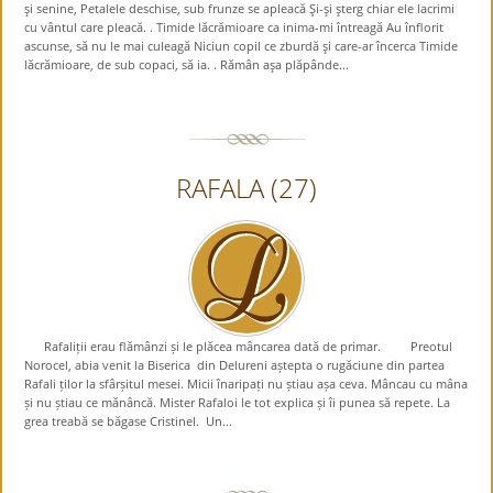
şi senine, Petalele deschise, sub frunze se apleacă Şi-şi şterg chiar ele lacrimi
cu vântul care pleacă. . Timide lăcrămioare ca inima-mi întreagă Au înflorit
ascunse, să nu le mai culeagă Niciun copil ce zburdă şi care-ar încerca Timide
lăcrămioare, de sub copaci, să ia. . Rămân aşa plăpânde...
RAFALA (27)
Rafaliții erau flămânzi și le plăcea mâncarea dată de primar. Preotul
Norocel, abia venit la Biserica din Delureni aștepta o rugăciune din partea
Rafali ților la sfârșitul mesei. Micii înaripați nu știau așa ceva. Mâncau cu mâna
și nu știau ce mănâncă. Mister Rafaloi le tot explica și îi punea să repete. La
grea treabă se băgase Cristinel. Un...