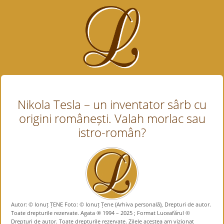
Nikola Tesla – un inventator sârb cu
origini românești. Valah morlac sau
istro-român?
Autor: © Ionuț ȚENE Foto: © Ionuț Țene (Arhiva personală), Drepturi de autor.
Toate drepturile rezervate. Agata ® 1994 – 2025 ; Format Luceafărul ©
Drepturi de autor. Toate drepturile rezervate. Zilele acestea am vizionat