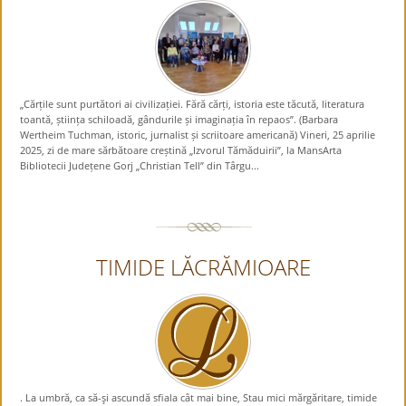
„Cărțile sunt purtători ai civilizației. Fără cărți, istoria este tăcută, literatura
toantă, știința schiloadă, gândurile și imaginația în repaos”. (Barbara
Wertheim Tuchman, istoric, jurnalist și scriitoare americană) Vineri, 25 aprilie
2025, zi de mare sărbătoare creștină „Izvorul Tămăduirii”, la MansArta
Bibliotecii Județene Gorj „Christian Tell” din Târgu...
TIMIDE LĂCRĂMIOARE
. La umbră, ca să-şi ascundă sfiala cât mai bine, Stau mici mărgăritare, timide