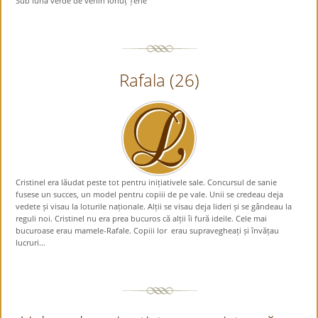
Sub luna verde de venin Ionuț Țene
Rafala (26)
Cristinel era lăudat peste tot pentru inițiativele sale. Concursul de sanie
fusese un succes, un model pentru copiii de pe vale. Unii se credeau deja
vedete și visau la loturile naționale. Alții se visau deja lideri și se gândeau la
reguli noi. Cristinel nu era prea bucuros că alții îi fură ideile. Cele mai
bucuroase erau mamele-Rafale. Copiii lor erau supravegheați și învățau
lucruri...