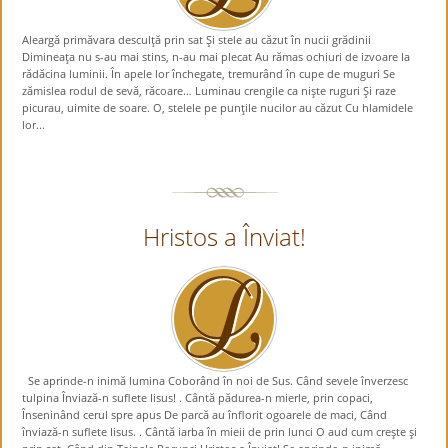
Aleargă primăvara desculţă prin sat Şi stele au căzut în nucii grădinii
Dimineaţa nu s-au mai stins, n-au mai plecat Au rămas ochiuri de izvoare la
rădăcina luminii. În apele lor închegate, tremurând în cupe de muguri Se
zămislea rodul de sevă, răcoare… Luminau crengile ca nişte ruguri Şi raze
picurau, uimite de soare. O, stelele pe punţile nucilor au căzut Cu hlamidele
lor...
Hristos a Înviat!
Se aprinde-n inimă lumina Coborând în noi de Sus. Când sevele înverzesc
tulpina Înviază-n suflete Iisus! . Cântă pădurea-n mierle, prin copaci,
Înseninând cerul spre apus De parcă au înflorit ogoarele de maci, Când
înviază-n suflete Iisus. . Cântă iarba în mieii de prin lunci O aud cum creşte şi