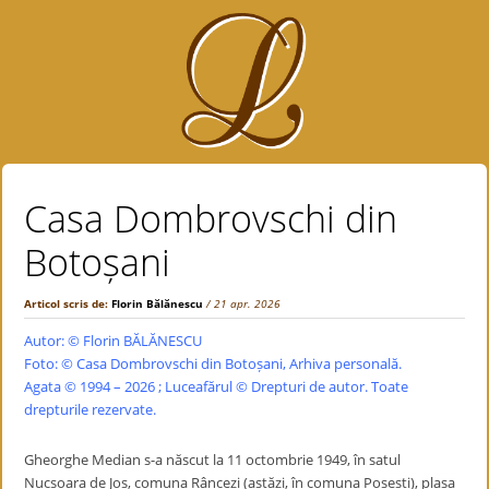
Casa Dombrovschi din
Botoșani
Articol scris de:
Florin Bălănescu
/ 21 apr. 2026
Autor: ©
Florin BĂLĂNESCU
Foto: © Casa Dombrovschi din Botoșani, Arhiva personală.
Agata © 1994 – 2026 ; Luceafărul © Drepturi de autor. Toate
drepturile rezervate.
Gheorghe Median s-a născut la 11 octombrie 1949, în satul
Nucșoara de Jos, comuna Râncezi (astăzi, în comuna Posești), plasa