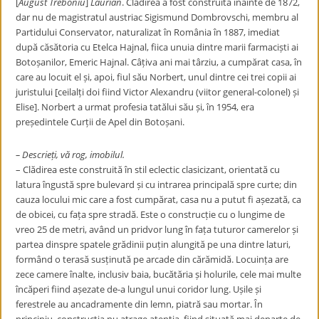
[
August Treboniu
]
Laurian
. Clădirea a fost construită înainte de 1872,
dar nu de magistratul austriac Sigismund Dombrovschi, membru al
Partidului Conservator, naturalizat în România în 1887, imediat
după căsătoria cu Etelca Hajnal, fiica unuia dintre marii farmaciști ai
Botoșanilor, Emeric Hajnal. Câțiva ani mai târziu, a cumpărat casa, în
care au locuit el și, apoi, fiul său Norbert, unul dintre cei trei copii ai
juristului [ceilalți doi fiind Victor Alexandru (viitor general-colonel) și
Elise]. Norbert a urmat profesia tatălui său și, în 1954, era
președintele Curții de Apel din Botoșani.
– Descrieți, vă rog, imobilul.
– Clădirea este construită în stil eclectic clasicizant, orientată cu
latura îngustă spre bulevard și cu intrarea principală spre curte; din
cauza locului mic care a fost cumpărat, casa nu a putut fi așezată, ca
de obicei, cu fața spre stradă. Este o construcție cu o lungime de
vreo 25 de metri, având un pridvor lung în fața tuturor camerelor și
partea dinspre spatele grădinii puțin alungită pe una dintre laturi,
formând o terasă susținută pe arcade din cărămidă. Locuința are
zece camere înalte, inclusiv baia, bucătăria și holurile, cele mai multe
încăperi fiind așezate de-a lungul unui coridor lung. Ușile și
ferestrele au ancadramente din lemn, piatră sau mortar. În