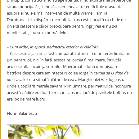
principiu, construcția nu atrage atenția, fiind situată mai departe de
strada principală și fiindcă, asemenea altor edificii ale orașului,
asupra ei nu s-a mai intervenit de multă vreme. Familia
Dombrovschi a dispărut de mult, iar casa este locuită cu chirie de
diverși cetățeni a căror preocupare pentru îngrijirea ei nu s-a
manifestat și nu se exprimă deloc.
– Cum arăta, în epocă, perimetrul exterior al clădirii?
– Casa este așa cum a fost cumpărată atunci – cu un teren limitat în
jur, pentru că, nici în față, acesta nu putea fi mai mare, întrucât
acolo se afla locuința surorilor Mavromati, două domnișoare
bătrâne despre care amintește Nicolae Iorga în cartea sa
O viață de
om
; casa lor era situată alături de cea a Marghioalei Vâzdogeasa,
unde a copilărit marele savant. Prin urmare, perimetrul ce înconjura
această clădire era foarte mic, în care, în afară de pivnițele boltite, nu
era loc de mare lucru.
Florin Bălănescu