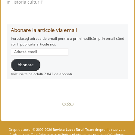
În „Istoria culturii”
Abonare la articole via email
Introduceți adresa de email pentru a primi notificări prin email când
vor fi publicate articole noi.
Adresă
email
Abonare
Alătură-te celorlalți 2.842 de abonați.
Drept de autor © 2009-2026
Revista Luceafărul
. Toate drepturile rezervate.
Revista Luceafărul foloseşte cu mândrie platforma de publicare Wordpress.