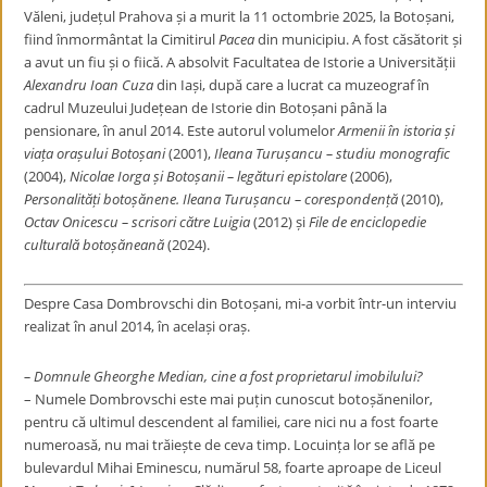
Văleni, județul Prahova și a murit la 11 octombrie 2025, la Botoșani,
fiind înmormântat la Cimitirul
Pacea
din municipiu. A fost căsătorit și
a avut un fiu și o fiică. A absolvit Facultatea de Istorie a Universității
Alexandru Ioan Cuza
din Iași, după care a lucrat ca muzeograf în
cadrul Muzeului Județean de Istorie din Botoșani până la
pensionare, în anul 2014. Este autorul volumelor
Armenii în istoria și
viața orașului Botoșani
(2001),
Ileana Turușancu – studiu monografic
(2004),
Nicolae Iorga și Botoșanii – legături epistolare
(2006),
Personalități botoșănene. Ileana Turușancu – corespondență
(2010),
Octav Onicescu – scrisori către Luigia
(2012) și
File de enciclopedie
culturală botoșăneană
(2024).
Despre Casa Dombrovschi din Botoșani, mi-a vorbit într-un interviu
realizat în anul 2014, în același oraș.
– Domnule Gheorghe Median, cine a fost proprietarul imobilului?
– Numele Dombrovschi este mai puțin cunoscut botoșănenilor,
pentru că ultimul descendent al familiei, care nici nu a fost foarte
numeroasă, nu mai trăiește de ceva timp. Locuința lor se află pe
bulevardul Mihai Eminescu, numărul 58, foarte aproape de Liceul