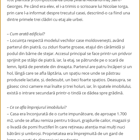
Georges. Pe când era elev, el i-a trimis o scrisoare lui Nicolae Iorga,
prin care l-a informat despre trecutul casei, descriind-o ca fiind una
dintre primele trei clădiri cu etaj ale urbei.
– Cum arată edificiul?
– Locuința respectă modelul vechilor case moldovenești, având
parterul din piatră, cu ziduri foarte groase, etajul din cărămidă și
podul din bârne de stejar. Accesul principal se face printr-un pridvor
sprijinit pe stâlpi de piatră, iar, la etaj, se pătrunde pe o scară de
lemn, lipită de peretele din dreapta. Parterul are patru încăperi și un
hol, lângă care se afla lăptăria, un spațiu rece unde se păstrau
produsele lactate, și, dedesubt, un beci foarte spațios. Deasupra, se
găsesc cinci camere mai înalte și trei holuri, iar, în spatele imobilului,
există o intrare secundară printr-o tindă ce dădea spre grădină.
– Ce se afla împrejurul imobilului?
– Casa era înconjurată de o curte impunătoare, de aproape 1.700
m
2
, unde se aflau remiza pentru trăsuri, grajdurile cailor, magazii și
o livadă de pomi fructiferi în care rețineau atenția mai mulți nuci
bătrâni și umbroși. Proprietatea era împrejmuită de un gard de