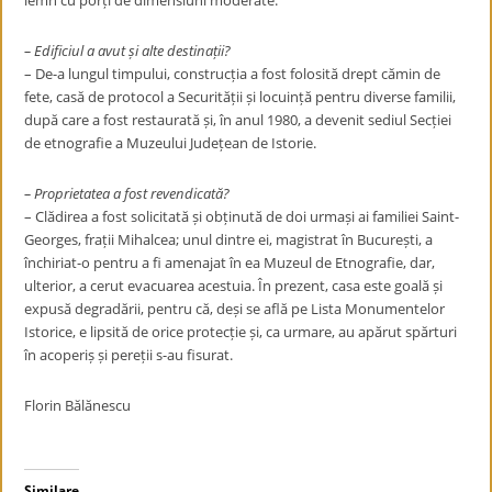
lemn cu porți de dimensiuni moderate.
– Edificiul a avut și alte destinații?
– De-a lungul timpului, construcția a fost folosită drept cămin de
fete, casă de protocol a Securității și locuință pentru diverse familii,
după care a fost restaurată și, în anul 1980, a devenit sediul Secției
de etnografie a Muzeului Județean de Istorie.
– Proprietatea a fost revendicată?
– Clădirea a fost solicitată și obținută de doi urmași ai familiei Saint-
Georges, frații Mihalcea; unul dintre ei, magistrat în București, a
închiriat-o pentru a fi amenajat în ea Muzeul de Etnografie, dar,
ulterior, a cerut evacuarea acestuia. În prezent, casa este goală și
expusă degradării, pentru că, deși se află pe Lista Monumentelor
Istorice, e lipsită de orice protecție și, ca urmare, au apărut spărturi
în acoperiș și pereții s-au fisurat.
Florin Bălănescu
Similare