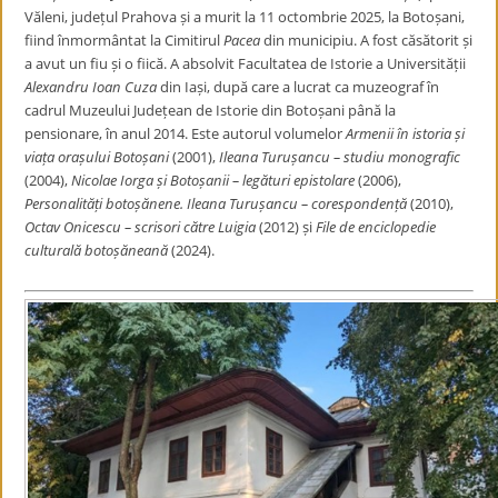
Văleni, județul Prahova și a murit la 11 octombrie 2025, la Botoșani,
fiind înmormântat la Cimitirul
Pacea
din municipiu. A fost căsătorit și
a avut un fiu și o fiică. A absolvit Facultatea de Istorie a Universității
Alexandru Ioan Cuza
din Iași, după care a lucrat ca muzeograf în
cadrul Muzeului Județean de Istorie din Botoșani până la
pensionare, în anul 2014. Este autorul volumelor
Armenii în istoria și
viața orașului Botoșani
(2001),
Ileana Turușancu – studiu monografic
(2004),
Nicolae Iorga și Botoșanii – legături epistolare
(2006),
Personalități botoșănene. Ileana Turușancu – corespondență
(2010),
Octav Onicescu – scrisori către Luigia
(2012) și
File de enciclopedie
culturală botoșăneană
(2024).