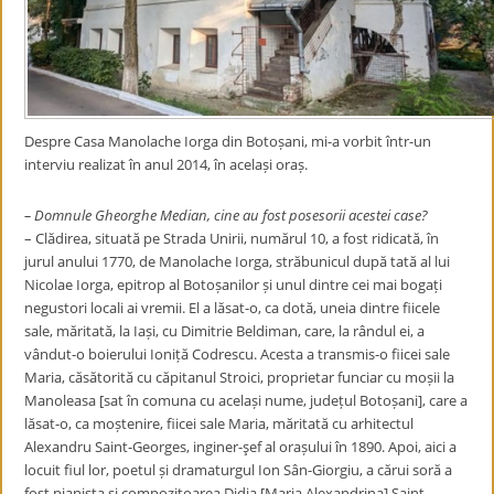
Despre Casa Manolache Iorga din Botoșani, mi-a vorbit într-un
interviu realizat în anul 2014, în același oraș.
– Domnule Gheorghe Median, cine au fost posesorii acestei case?
– Clădirea, situată pe Strada Unirii, numărul 10, a fost ridicată, în
jurul anului 1770, de Manolache Iorga, străbunicul după tată al lui
Nicolae Iorga, epitrop al Botoșanilor și unul dintre cei mai bogați
negustori locali ai vremii. El a lăsat-o, ca dotă, uneia dintre fiicele
sale, măritată, la Iași, cu Dimitrie Beldiman, care, la rândul ei, a
vândut-o boierului Ioniță Codrescu. Acesta a transmis-o fiicei sale
Maria, căsătorită cu căpitanul Stroici, proprietar funciar cu moșii la
Manoleasa [sat în comuna cu același nume, județul Botoșani], care a
lăsat-o, ca moștenire, fiicei sale Maria, măritată cu arhitectul
Alexandru Saint-Georges, inginer-şef al orașului în 1890. Apoi, aici a
locuit fiul lor, poetul și dramaturgul Ion Sân-Giorgiu, a cărui soră a
fost pianista și compozitoarea Didia [Maria Alexandrina] Saint-