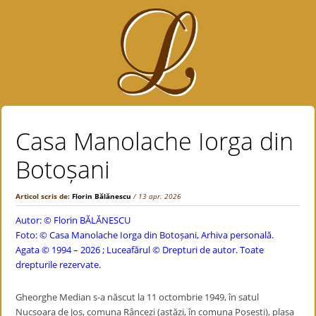
Casa Manolache Iorga din
Botoșani
Articol scris de:
Florin Bălănescu
/ 13 apr. 2026
Autor: ©
Florin BĂLĂNESCU
Foto: © Casa Manolache Iorga din Botoșani, Arhiva personală.
Agata © 1994 – 2026 ; Luceafărul © Drepturi de autor. Toate
drepturile rezervate.
Gheorghe Median s-a născut la 11 octombrie 1949, în satul
Nucșoara de Jos, comuna Râncezi (astăzi, în comuna Posești), plasa