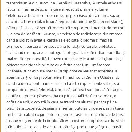
transmisiunile din Bucovina, Cernăuți, Basarabia, Muntele Athos și
Japonia, mașina de scris, la care a redactat primele volume,
telefonul, ochelarii, coli de hârtie, un pix, ceasul de la mama sa, un
altul de la bunica lui, o icoană reprezentându-l pe Ștefan cel Mare [și
Sfânt] – îi plăcea să spună, mereu, că e reporterul marelui domnitor
–, o alta de la Sfântul Munte, un telefon de radiolocație din vremea
când a lucrat în aviație, cărțile sale editate, diplome și medalii
primite din partea unor asociații și fundații culturale, biblioteca,
incluzând exemplare cu autograf, fotografii ale părinților, bunicilor și
mai multor personalități, suveniruri pe care le-a adus din Japonia și
obiecte tradiționale primite cu diferite ocazii. În următoarea
încăpere, sunt expuse medalii și diplome ce i-au fost acordate la
apariția cărților lui și volumele arhimadritului Dionisie Udișteanu;
când i-a descoperit manuscrisele, el a întrerupt scrierile sale și s-a
ocupat de opera părintelui. Urmează camera tradițională, în care a
copilărit, unde se găsesc soba cu plită, o oală de fiert sarmale, o
cofiță de apă, o covată în care se frământa aluatul pentru pâine,
plăcinte și cozonaci, desagii mamei, un butoiaș unde se păstra țuica,
un fier de călcat cu jar, patul cu perne și așternuturi, o furcă de tors,
icoane moștenite de la bunici, lăicere, costume populare ale lui și ale
părinților săi, o ladă de zestre cu cămăși, prosoape și fețe de masă