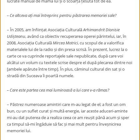
lucrate manual de mama lui și o scoarță țesută tot de ea.
– Ce altceva ați mai întreprins pentru păstrarea memoriei sale?
– În 2005, am înființat Asociația Culturală
Arhimandrit Dionisie
Udișteanu
, având ca obiectiv recuperarea operei părintelui, iar, în
2008, Asociația Culturală
Mircea Motrici
, cu scopul de a valorifica
materialele lui de la radio și din presa scrisă. În prezent, lucrez la o
carte ce va cuprinde reportajele sale nepublicate, după care voi
alcătui un volum cu textele scrise despre el după plecarea dintre noi
[ambele apărute între timp]. În plus, căminul cultural din sat și o
stradă din Suceava îi poartă numele.
– Care este partea cea mai luminoasă a lui care v-a rămas?
– Păstrez numeroase amintiri care m-au legat de el; a fost un om
bun, cu un suflet curat și multă energie, iar aceste aduceri-aminte
mi-au dat puterea de a realiza ceea ce am reușit până acum și sper
ca timpul să-mi îngăduie să fac și mai mult pentru înveșnicirea
memoriei lui.