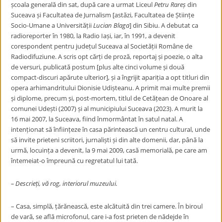
școala generală din
s
at
, după care a urmat Liceul
Petru Rareș
din
Suceava
și Facultatea de Jurnalism [astăzi, Facultatea de Științe
Socio-Umane a Universității
Lucian Blaga
] din
Sibiu
.
A debutat ca
radioreporter în
1980
,
la Radio
Iași
, iar, în
1991
, a devenit
corespondent pentru județul
Suceava
al Societății Române de
Radiodifuziune.
A scris opt cărți de proză, reportaj și poezie, o alta
de versuri, publicată postum [plus alte cinci volume și două
compact-discuri apărute ulterior], și a îngrijit apariția a opt titluri din
opera arhimandritului
Dionisie Udișteanu
. A primit mai multe premii
și diplome, precum și, post-mortem, titlul de Cetățean de Onoare al
comunei Udești (2007) și al municipiului Suceava (2023).
A murit la
16 mai 2007, la Suceava, fiind înmormântat în satul natal. A
intenționat să înființeze în casa părintească un centru cultural, unde
să invite prieteni scriitori, jurnaliști și din alte domenii, dar, până la
urmă, locuința a devenit, la 9 mai 2009, casă memorială, pe care am
întemeiat-o împreună cu regretatul lui tată.
– Descrieți, vă rog, interiorul muzeului.
– Casa, simplă, țărănească, este alcătuită din trei camere. În biroul
de vară, se află microfonul, care i-a fost prieten de nădejde în