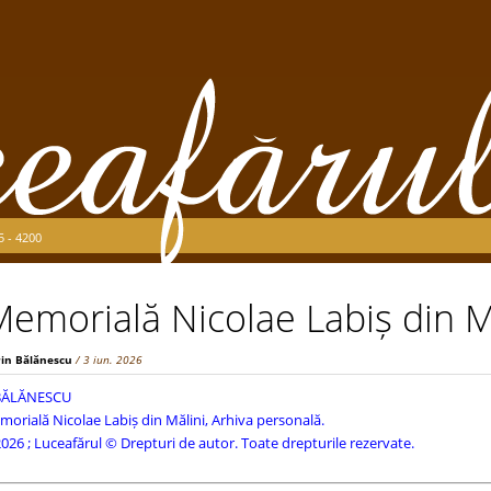
5 - 4200
emorială Nicolae Labiș din M
rin Bălănescu
/ 3 iun. 2026
 BĂLĂNESCU
orială Nicolae Labiș din Mălini, Arhiva personală.
026 ; Luceafărul © Drepturi de autor. Toate drepturile rezervate.