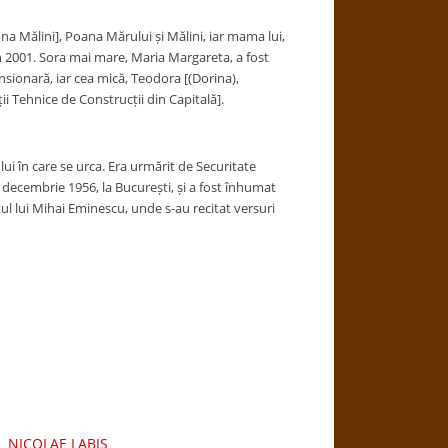
una Mălini], Poana Mărului și Mălini, iar mama lui,
în 2001. Sora mai mare,
Maria Margareta, a fost
nsionară, iar cea mică, Teodora [(Dorina),
ii Tehnice de Construcții din Capitală].
ui în care se urca. Era urmărit de Securitate
 decembrie
1956
, la
București
, și a fost înhumat
l lui Mihai Eminescu, unde s-au recitat versuri
NICOLAE LABIŞ