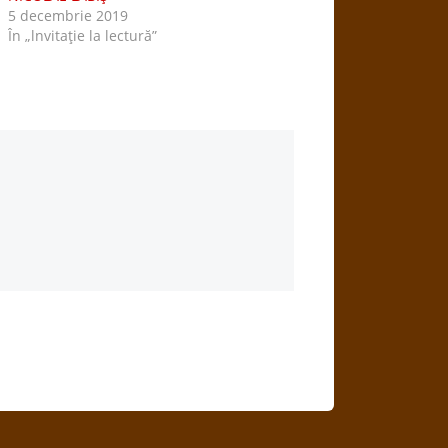
5 decembrie 2019
În „lnvitaţie la lectură”