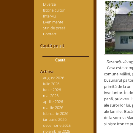
Diverse
Istoria culturii
Interviu
Evenimente
Știri de presă
Contact
Caută pe sit
Caută
după:
– Descrieți, vă rog
– Casa
este comp
Arhiva
comuna
Mălini
,
august 2026
buzunarul paltonu
iulie 2026
primită de la un 
iunie 2026
involuntar. În do
mai 2026
pană, puloverul ș
aprilie 2026
ale surorilor lui
martie 2026
ale familiei. Buc
februarie 2026
de la sora sa Mar
ianuarie 2026
și niște iconițe p
decembrie 2025
noiembrie 2025