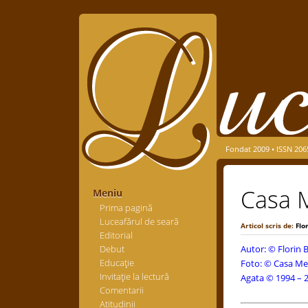
Fondat 2009 • ISSN 206
Casa M
Meniu
Prima pagină
Luceafărul de seară
Articol scris de:
Flo
Editorial
Debut
Autor: ©
Florin
Educaţie
Foto: © Casa Mem
Invitaţie la lectură
Agata © 1994 – 2
Comentarii
Atitudinii