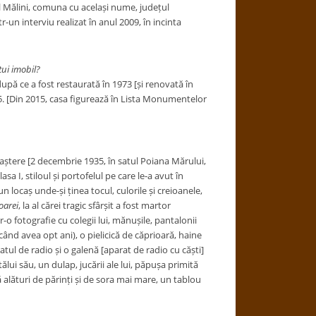
l Mălini, comuna cu același nume, județul
-un interviu realizat în anul 2009, în incinta
tui imobil?
 după ce a fost restaurată în 1973 [și renovată în
5. [Din 2015, casa figurează în Lista Monumentelor
aștere [
2 decembrie
1935
, în satul
Poiana Mărului
,
asa I, stiloul și portofelul pe care le-a avut în
 locaș unde-și ținea tocul, culorile și creioanele,
oarei
, la al cărei tragic sfârșit a fost martor
-o fotografie cu colegii lui, mănușile, pantalonii
ând avea opt ani), o pielicică de căprioară, haine
atul de radio și o galenă [aparat de radio cu căști]
ălui său, un dulap, jucării ale lui, păpușa primită
ă alături de părinți și de sora mai mare, un tablou