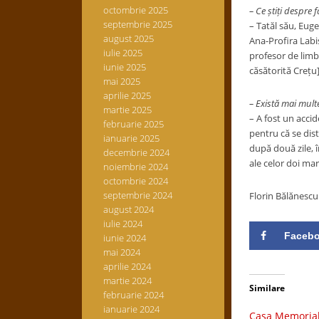
octombrie 2025
– Ce știți despre 
septembrie 2025
– Tatăl său,
Eugen
august 2025
Ana-Profira Lab
iulie 2025
profesor de limb
iunie 2025
căsătorită Crețu]
mai 2025
aprilie 2025
– Există mai multe
martie 2025
– A fost un accid
februarie 2025
pentru că se dist
ianuarie 2025
după două zile, î
decembrie 2024
ale celor doi mar
noiembrie 2024
octombrie 2024
septembrie 2024
Florin Bălănescu
august 2024
iulie 2024
Faceb
iunie 2024
mai 2024
aprilie 2024
martie 2024
Similare
februarie 2024
ianuarie 2024
Casa Memorial