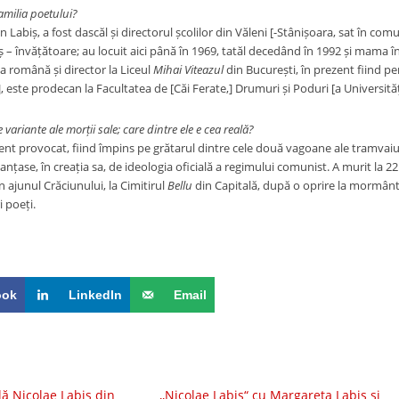
familia poetului?
 Labiș, a fost dascăl și directorul școlilor din Văleni [-Stânișoara, sat în com
iș
–
învățătoare; au locuit aici până în 1969, tatăl decedând în 1992 și mama 
a română și director la Liceul
Mihai Viteazul
din București, în prezent fiind pe
, este prodecan la Facultatea de [Căi Ferate,] Drumuri și Poduri [a Universităț
 variante ale morții sale; care dintre ele e cea reală?
ent provocat, fiind împins pe grătarul dintre cele două vagoane ale tramvaiul
anțase, în creația sa, de ideologia oficială a regimului comunist. A murit la
22
n ajunul Crăciunului, la Cimitirul
Bellu
din Capitală, după o oprire la mormântu
i poeți.
ook
LinkedIn
Email
ă Nicolae Labiș din
,,Nicolae Labiș“ cu Margareta Labiș și