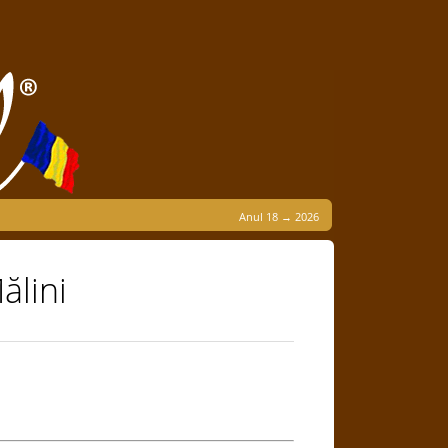
Anul 18 → 2026
ălini