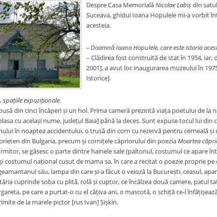
Despre Casa Memorială
Nicolae Labiș
din satu
Suceava, ghidul Ioana Hopulele mi-a vorbit într
acesteia.
– Doamnă Ioana Hopulele, care este istoria aces
– Clădire
a fost construită de stat în 1954, iar,
2001], a avut loc inaugurarea muzeului în 197
Istorice].
, spațiile expoziționale.
usă din cinci încăperi și un hol.
Prima cameră prezintă viața poetului de la n
 plasa cu același nume, județul Baia
]
până la deces
. Sunt expuse tocul lui din cl
lui în noaptea accidentului, o trusă din corn cu rezervă pentru cerneală și un
prieten din Bulgaria, precum și cornițele căpriorului din poezia
Moartea căpri
rmitor, se găsesc o parte dintre hainele sale (paltonul, costumul ce apare într
i costumul național cusut de mama sa, în care a recitat o poezie proprie pe c
, geamantanul său, lampa din care și-a făcut o veioză la București, ceasul, apar
ătăria cuprinde soba cu plită, rolă și cuptor, ce încălzea două camere, patul tat
gareta, pe care a purtat-o cu el câțiva ani, o mascotă, o schiță ce-l înfățișeaz
rimite de la marele pictor [rus Ivan] Șișkin.