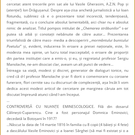
cercetat atent trecerile prin sat ale lui Vasile Gherasim, A.Z.N. Pop și
(atenție!) Ion Drăgușanul. Despre așa-zisa anchetă jurnalistică a lui Ioan
Rotundu, subliniez că e o prezentare total incorectă, tendențioasă,
fragmentată, cu o concluzie absolut lamentabilă, aici chiar nu e absolut
nimic de analizat. Titlul pompos intitulat de
,,Chemarea străbunilor”
s-ar
putea să aibă și conotații nebănuite de către autor… Prezentarea
triumfalistă de către mass- media a descoperirii
,,mormântului bunicului
Poetului”
și, evident, inducerea în eroare a presei naționale, este, în
modesta mea opinie, un lucru total inacceptabil, o eroare de proporții
din partea instituției care a emis-o, și eu, și regretatul profesor Sergiu
Manolache, ne-am disociat clar, aveam un alt punct de vedere…
Întreaga sa viață, modest și discret, generator de dialoguri tonice, nu
cred că d-l profesor Manolache și-ar fi dorit o comemorare cu coroane
funerare, flori cernite sau cu discursuri de complezență, așa încât îi vom
dedica acest modest articol de cercetare pe marginea căruia am tot
discutat împreună atunci când l-am început.
…
CONTROVERSĂ CU NUANȚE EMINESCOLOGICE. Filă din dosarul
Călinești-Cuparencu. Cine a fost personajul Domnica Eminovici,
decedată la Botoșani în 1917?
…Născut la data de 14 martie 1816 în familia cu 8 copii (4 băieți și 4 fete)
a dascălului Vasile Eminovici și a Ioanei Sărghei (să mai fi existat și o a