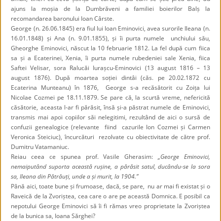
ajuns la moșia de la Dumbrăveni a familiei boierilor Balș la
recomandarea baronului Ioan Cârste.
George (n. 26.06.1845) era fiul lui Ioan Eminovici, avea surorile Ileana (n.
16.01.1848) și Ana (n. 9.01.1855), și îi purta numele unchiului său,
Gheorghe Eminovici, născut la 10 februarie 1812. La fel după cum fiica
sa și a Ecaterinei, Xenia, îi purta numele rubedeniei sale Xenia, fiica
Saftei Velisar, sora Ralucăi Iurașcu-Eminovici (13 august 1816 – 13
august 1876). După moartea soției dintâi (căs. pe 20.02.1872 cu
Ecaterina Munteanu) în 1876, George s-a recăsătorit cu Zoița lui
Nicolae Cozmei pe 18.11.1879. Se pare că, la scurtă vreme, nefericită
căsătorie, aceasta l-ar fi părăsit, însă și-a păstrat numele de Eminovici,
transmis mai apoi copiilor săi nelegitimi, rezultând de aici o sursă de
confuzii genealogice (relevante fiind cazurile Ion Cozmei și Carmen
Veronica Steiciuc), încurcături rezolvate cu obiectivitate de către prof.
Dumitru Vatamaniuc.
Reiau ceea ce spunea prof. Vasile Gherasim:
„George Eminovici,
nemaiputând suporta această rușine, a părăsit satul, ducându-se la sora
sa, Ileana din Pătrăuți, unde a și murit, la 1904.”
Până aici, toate bune și frumoase, dacă, se pare, nu ar mai fi existat și o
Raveică de la Zvoriștea, cea care o are pe această Domnica. E posibil ca
nepotului George Eminovici să îi fi rămas vreo proprietate la Zvoriștea
de la bunica sa, Ioana Sărghei?