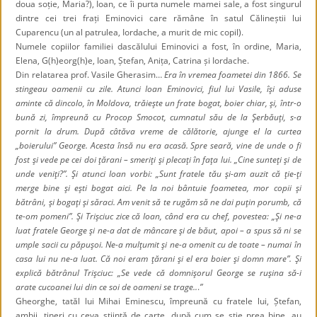
doua soție, Maria?), Ioan, ce îi purta numele mamei sale, a fost singurul
dintre cei trei frați Eminovici care rămâne în satul Călineștii lui
Cuparencu (un al patrulea, Iordache, a murit de mic copil).
Numele copiilor familiei dascălului Eminovici a fost, în ordine,
Maria,
Elena, G(h)eorg(h)e, Ioan, Ștefan, Anița, Catrina și Iordache.
Din relatarea prof. Vasile Gherasim…
Era în vremea foametei din 1866. Se
stingeau oamenii cu zile. Atunci Ioan Eminovici, fiul lui Vasile, îşi aduse
aminte că dincolo, în Moldova, trăieşte un frate bogat, boier chiar, şi, într-o
bună zi, împreună cu Procop Smocot, cumnatul său de la Şerbăuţi, s-a
pornit la drum. După câtăva vreme de călătorie, ajunge el la curtea
„boierului” George. Acesta însă nu era acasă. Spre seară, vine de unde o fi
fost şi vede pe cei doi ţărani – smeriţi şi plecaţi în faţa lui. „Cine sunteţi şi de
unde veniţi?”. Şi atunci Ioan vorbi: „Sunt fratele tău şi-am auzit că ţie-ţi
merge bine şi eşti bogat aici. Pe la noi bântuie foametea, mor copii şi
bătrâni, şi bogaţi şi săraci. Am venit să te rugăm să ne dai puţin porumb, că
te-om pomeni”. Şi Trişciuc zice că Ioan, când era cu chef, povestea: „Şi ne-a
luat fratele George şi ne-a dat de mâncare şi de băut, apoi – a spus să ni se
umple sacii cu păpuşoi. Ne-a mulţumit şi ne-a omenit cu de toate – numai în
casa lui nu ne-a luat. Că noi eram ţărani şi el era boier şi domn mare”. Şi
explică bătrânul Trişciuc: „Se vede că domnişorul George se ruşina să-i
arate cucoanei lui din ce soi de oameni se trage..
.
”
Gheorghe, tatăl lui Mihai Eminescu, împreună cu fratele lui, Ștefan,
ambii, tineri cu ceva știință de carte, după cum se știe prea bine, au