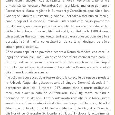
către niște măicuțe… Agafia, (E)lefteria, Fivea (Fevronia?)… iar dintre
urmașii săi cu nevestele Ruxandra, Catrina și Maria, mai erau gemenele
Paraschiva si Maria, regăsite la Bursuceni și Corocăiești, apoi băieții Ion,
Gheorghe, Dumitru, Costache și Ananie, cel care a fost bunicul meu și
care a copilărit la conacul Eminovici. Interesant este că, în povestirea
familiei mele, nu apărea pe nicăieri numele de Eminescu și asta pentru
că familia Eminescu fusese inițial Eminovici, iar până pe la 1900 și ceva,
cât a trăit străbunicul meu, Poetul Eminescu era cunoscut doar de către
apropiații săi din elita cunoscătorilor de carte și, desigur, de către
cititorii presei tipărite…
Când eram copii, ni se povestea despre o Domnică tânără, cea care l-a
îngrijit pe străbunicul meu Ion pe când acesta era văduv și avea cam 90
de ani, undeva pe vremea epidemiei de tifos exantematic din timpul
primului război, așa rămăsesem cu bănuiala că Domnica era fata lui și
că ar fi murit odată cu acesta.
Întrucât am avut acces doar foarte târziu la colecțiile de registre predate
la Arhivele Naționale, găsesc recent că singura Domnică decedată în
apropierea datei de 16 martie 1917, atunci când a murit străbunicul
meu, mai exact la data de 20 februarie 1917, figurează ca fiind o
persoană de 35 de ani… Este o adevărată revelație și viitoare sursă
sursă de controverse atunci când citesc mai departe- Domnica, fiica lui
Gheorghe Eminovici (!), subliniez numele de Eminovici, și a Raveicăi,
căsătorită cu Gheorghe Scripcariu, str. Lipschi (Lipscani, actualmente