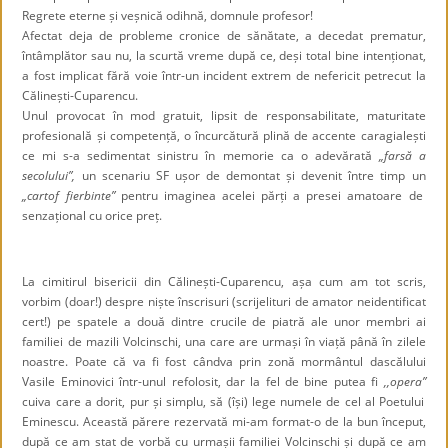
Regrete eterne și veșnică odihnă, domnule profesor!
Afectat deja de probleme cronice de sănătate, a decedat prematur,
întâmplător sau nu, la scurtă vreme după ce, deși total bine intenționat,
a fost implicat fără voie într-un incident extrem de nefericit petrecut la
Călinești-Cuparencu.
Unul provocat în mod gratuit, lipsit de responsabilitate, maturitate
profesională și competență, o încurcătură plină de accente caragialești
ce mi s-a sedimentat sinistru în memorie ca o adevărată
„farsă a
secolului”,
un scenariu SF ușor de demontat
și
devenit între timp un
„cartof fierbinte”
pentru imaginea acelei părți a presei amatoare de
senzațional cu orice preț.
La cimitirul bisericii din Călinești-Cuparencu, așa cum am tot scris,
vorbim (doar!) despre niște înscrisuri (scrijelituri de amator neidentificat
cert!) pe spatele a două dintre crucile de piatră ale unor membri ai
familiei de mazili Volcinschi, una care are urmași în viață până în zilele
noastre. Poate că va fi fost cândva prin zonă mormântul dascălului
Vasile Eminovici într-unul refolosit, dar la fel de bine putea fi
,,opera”
cuiva care a dorit, pur și simplu, să (își) lege numele de cel al Poetului
Eminescu. Această părere rezervată mi-am format-o de la bun început,
după ce am stat de vorbă cu urmașii familiei Volcinschi și după ce am