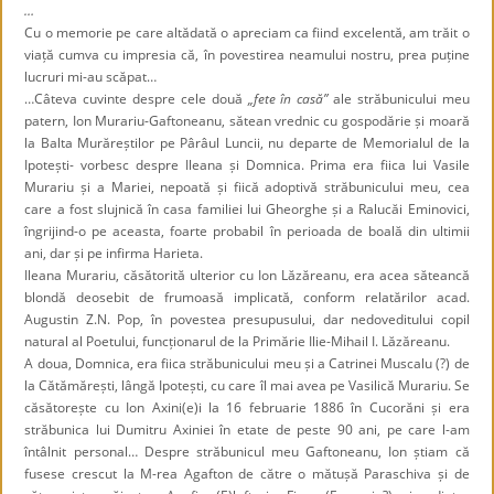
…
Cu o memorie pe care altădată o apreciam ca fiind excelentă, am trăit o
viață cumva cu impresia că, în povestirea neamului nostru, prea puține
lucruri mi-au scăpat…
…Câteva cuvinte despre cele două
„fete în casă”
ale străbunicului meu
patern, Ion Murariu-Gaftoneanu, sătean vrednic cu gospodărie și moară
la Balta Murăreștilor pe Pârâul Luncii, nu departe de Memorialul de la
Ipotești- vorbesc despre Ileana și Domnica. Prima era fiica lui Vasile
Murariu și a Mariei, nepoată și fiică adoptivă străbunicului meu, cea
care a fost slujnică în casa familiei lui Gheorghe și a Ralucăi Eminovici,
îngrijind-o pe aceasta, foarte probabil în perioada de boală din ultimii
ani, dar și pe infirma Harieta.
Ileana Murariu, căsătorită ulterior cu Ion Lăzăreanu, era acea săteancă
blondă deosebit de frumoasă implicată, conform relatărilor acad.
Augustin Z.N. Pop, în povestea presupusului, dar nedoveditului copil
natural al Poetului, funcționarul de la Primărie Ilie-Mihail I. Lăzăreanu.
A doua, Domnica, era fiica străbunicului meu și a Catrinei Muscalu (?) de
la Cătămărești, lângă Ipotești, cu care îl mai avea pe Vasilică Murariu. Se
căsătorește cu Ion Axini(e)i la 16 februarie 1886 în Cucorăni și era
străbunica lui Dumitru Axiniei în etate de peste 90 ani, pe care l-am
întâlnit personal… Despre străbunicul meu Gaftoneanu, Ion știam că
fusese crescut la M-rea Agafton de către o mătușă Paraschiva și de