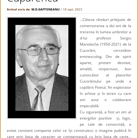
Articol scris de:
M.D.GAFTONEANU
/ 18 sept. 2023
…Câteva rânduri prilejuite de
comemorarea a doi ani de la
trecerea în lumea umbrelor a
d-lui profesor Sergiu
Manolache (1950-2021) de la
Cucorăni, cercetător
eminescolog. Om de spirit
aparte, prieten devotat,
amabil, respectuos, bun
cunoscător al plaiurilor
Cucorăniului pe unde a
copilărit Poetul, fin explorator
în arhive și în teren cu care
am avut o colaborare
impecabilă.
Cu siguranță, a fost un om al
energiilor pozitive și, logic,
pe cale de consecință, a
evitat constant compania celor ce își construiesc o imagine publică în
care prin lipsa de caracter se compensează cu brio lipsa de carte…