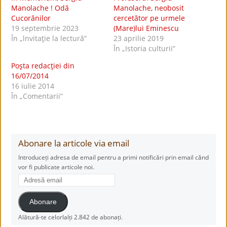
Manolache ! Odă
Manolache, neobosit
Cucorănilor
cercetător pe urmele
19 septembrie 2023
(Mare)lui Eminescu
În „lnvitaţie la lectură”
23 aprilie 2019
În „Istoria culturii”
Poşta redacţiei din
16/07/2014
16 iulie 2014
În „Comentarii”
Abonare la articole via email
Introduceți adresa de email pentru a primi notificări prin email când
vor fi publicate articole noi.
Adresă
email
Abonare
Alătură-te celorlalți 2.842 de abonați.