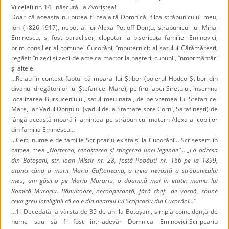
Vîlcelei) nr. 14, născută la Zvoriștea!
Doar că aceasta nu putea fi cealaltă Domnică, fiica străbunicului meu,
Ion (1826-1917), nepot al lui Alexa Potloff-Donțu, străbunicul lui Mihai
Eminescu, și fost paracliser, clopotar la bisericuța familiei Eminovici,
prim consilier al comunei Cucorăni, împuternicit al satului Cătămărești,
regăsit în zeci și zeci de acte ca martor la nașteri, cununii, înmormântări
și altele.
…Reiau în context faptul că moara lui Știbor (boierul Hodco Știbor din
divanul dregătorilor lui Ștefan cel Mare), pe firul apei Siretului, însemna
localizarea Bursuceniului, satul meu natal, de pe vremea lui Ștefan cel
Mare, iar Vadul Donțului (vadul de la Stamate spre Corni, Sarafinești) de
lângă această moară îl amintea pe străbunicul matern Alexa al copiilor
din familia Eminescu…
…Cert, numele de familie Scripcariu exista și la Cucorăni… Scrisesem în
cartea mea
„Nașterea, renașterea și stingerea unei legende”
…
„La adresa
din Botoșani, str. Ioan Missir nr. 28, fostă Popăuți nr. 166 pe la 1899,
atunci când a murit Maria Gaftoneanu, a treia nevastă a străbunicului
meu, am găsit-o pe Maria Murariu, o doamnă mai în etate, mama lui
Romică Murariu. Bănuitoare, necooperantă, fără chef de vorbă, spune
ceva greu inteligibil că ea e din neamul lui Scripcariu din Cucorăni…”
…1. Decedată la vârsta de 35 de ani la Botoșani, simplă coincidență de
nume sau să fi fost într-adevăr Domnica Eminovici-Scripcariu