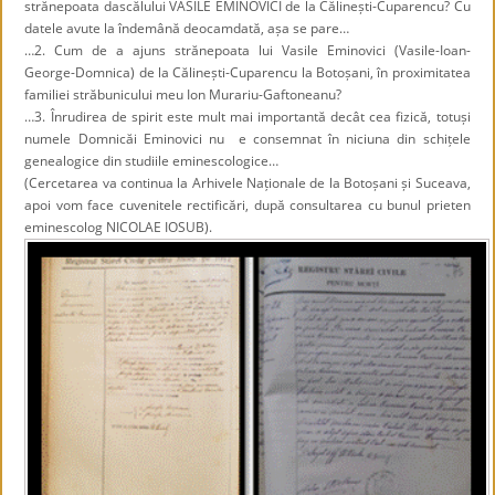
strănepoata dascălului VASILE EMINOVICI de la Călinești-Cuparencu? Cu
datele avute la îndemână deocamdată, așa se pare…
…2. Cum de a ajuns strănepoata lui Vasile Eminovici (Vasile-Ioan-
George-Domnica) de la Călinești-Cuparencu la Botoșani, în proximitatea
familiei străbunicului meu Ion Murariu-Gaftoneanu?
…3. Înrudirea de spirit este mult mai importantă decât cea fizică, totuși
numele Domnicăi Eminovici nu e consemnat în niciuna din schițele
genealogice din studiile eminescologice…
(Cercetarea va continua la Arhivele Naționale de la Botoșani și Suceava,
apoi vom face cuvenitele rectificări, după consultarea cu bunul prieten
eminescolog NICOLAE IOSUB).