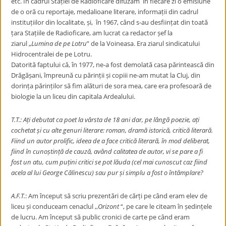
etc. În cadrul Stației de Radioficare difuzam în fiecare zi o emisiune
de o oră cu reportaje, medalioane literare, informații din cadrul
instituțiilor din localitate, și, în 1967, când s-au desființat din toată
țara Stațiile de Radioficare, am lucrat ca redactor șef la
ziarul
„
Lumina de pe Lotru
” de la Voineasa. Era ziarul sindicatului
Hidrocentralei de pe Lotru.
Datorită faptului că, în 1977, ne-a fost demolată casa părintească din
Drăgășani, împreună cu părinții și copiii ne-am mutat la Cluj, din
dorința părinților să fim alături de sora mea, care era profesoară de
biologie la un liceu din capitala Ardealului.
T.T.:
Ați debutat ca poet la vârsta de 18 ani dar, pe lângă poezie, ați
cochetat și cu alte genuri literare: roman, dramă istorică, critică literară.
Fiind un autor prolific, ideea de a face critică literară, în mod deliberat,
fiind în cunoștință de cauză, având calitatea de autor, vi se pare a fi
fost un atu, cum puțini critici se pot lăuda (cel mai cunoscut caz fiind
acela al lui George Călinescu) sau pur și simplu a fost o întâmplare?
A.F.T.
: Am început să scriu prezentări de cărți pe când eram elev de
liceu și conduceam cenaclul
,,
Orizont
“, pe care le citeam în ședințele
de lucru. Am început să public cronici de carte pe când eram