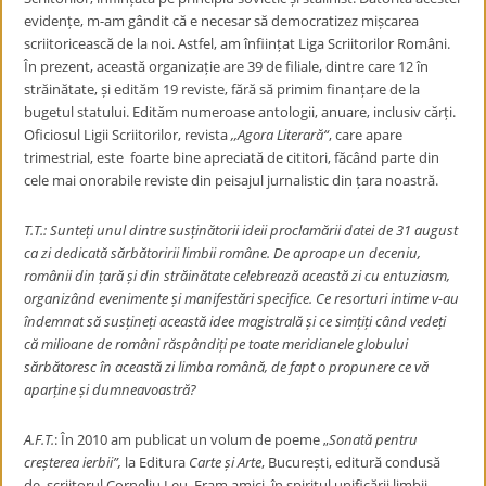
evidențe, m-am gândit că e necesar să democratizez mișcarea
scriitoricească de la noi. Astfel, am înființat Liga Scriitorilor Români.
În prezent, această organizație are 39 de filiale, dintre care 12 în
străinătate, și edităm 19 reviste, fără să primim finanțare de la
bugetul statului. Edităm numeroase antologii, anuare, inclusiv cărți.
Oficiosul Ligii Scriitorilor, revista
,,
Agora Literară“
, care apare
trimestrial, este foarte bine apreciată de cititori, făcând parte din
cele mai onorabile reviste din peisajul jurnalistic din țara noastră.
T.T.: Sunteți unul dintre susținătorii ideii proclamării datei de 31 august
ca zi dedicată sărbătoririi limbii române. De aproape un deceniu,
românii din țară și din străinătate celebrează această zi cu entuziasm,
organizând evenimente și manifestări specifice. Ce resorturi intime v-au
îndemnat să susțineți această idee magistrală și ce simțiți când vedeți
că milioane de români răspândiți pe toate meridianele globului
sărbătoresc în această zi limba română, de fapt o propunere ce vă
aparține și dumneavoastră?
A.F.T.
: În 2010 am publicat un volum de poeme
„
Sonată pentru
creșterea ierbii”,
la Editura
Carte și Arte
, București, editură condusă
de scriitorul Corneliu Leu. Eram amici, în spiritul unificării limbii