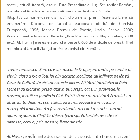
teatru, critică literară, eseuri. Este Președinte al Ligii Scriitorilor Români,
membru al Academiei Româno-Americane de Arte și Științe.
Răsplătit cu numeroase distincții, diplome și premii (este suficient să
enumerăm: Diploma de jurnalist european, oferită de Comisia
Europeană, 1996; Marele Premiu de Poezie, Uzdin, Serbia, 2000;
Premiul pentru Poezie al Revistei
„Poesis
” – Festivalul Blaga, Sebeș, 2000
etc.), Al. Florin Țene este autorul a peste 6.000 de articole de presă, fiind
membru al Uniunii Ziariștilor Profesioniști din România.
Tanța Tănăsescu
:
Știm că v-ați născut la Drăgășani unde, pe când erați
elev în clasa a X-a a liceului din această localitate, ați înființat pe lângă
Casa de Cultură de aici un cenaclu literar. Ați făcut facultatea la Baia
Mare și ați lucrat în presă, atât în București, cât și în provincie. În
prezent, locuiți cu familia la Cluj. Puteți să ne spuneți dacă Ardealul v-a
atras dintotdeauna, sau stabilirea dumneavoastră în această
metropolă transilvană a fost rezultatul unei conjuncturi? Cum ați
ajuns, așadar, la Cluj? Ce diferențiază spiritul ardelenesc de cel
oltenesc, căruia, prin naștere, îi aparțineți?
Al. Florin Țene:
Înainte de a răspunde la această întrebare, mi-a venit