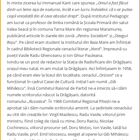
în minte zicerea lui Immanuel Kant care spunea:
„Omul a fost făcut
dintr-un lemn așa de noduros, încât e un lucru îndoielnic că s-ar putea
ciopli vreodată din el ceva absolut drept
”. După Institutul Pedagogic
am lucrat ca profesor de limba română la Școala Primară din satul
Valea Seacă și în comuna Tarna Mare din regiunea Maramureș,
publicând articole în ziarele din zonă:
„
Pentru Socialism
” și
„
Steagul
Roșu
”. Pe când eram student la Institutul din Baia Mare am înființat
în cadrul Bibliotecii Regionale cenaclul literar
„
Nord
”, împreună cu
poeții Vasile Radu Ghenceanu și Ion Ghiur Pauleana.
Ivindu-se un post de redactor la Stația de Radioficare din Drăgășani,
orașul meu natal, m-am mutat la Drăgășani. Aici înființasem în 1958,
pe când eram elev la liceul din localitate, cenaclul
,,
Orizont
” ce a
funcționat în cadrul Casei de Cultură. Inițial l-am numit
„
Gib
Mihăescu
”, însă Comitetul Raional de Partid ne-a interzis să-i dăm
numele scriitorului născut la Drăgășani, datorită
romanului
,,
Rusoaica
“. În 1966 Comitetul Regional Pitești ne-a
aprobat să-i dăm numele scriitorului amintit. La ședințele cenaclului
au citit din creațiile lor: Virgil Mazilescu, Radu Vasile, viitorul prim
ministru, fiind coleg de clasă cu mine, Doru Raiciu, Nicolae
Cochinescu, viitorul procuror șef, Doru Moțoc, Ion Vasile, tatăl lui
Radu Vasile, prof. Emil Istocescu, exeget al operei lui Gib Mihăescu