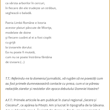
ca vârsta arborilor în cercuri,
în fiecare din ele trudește un străbun,
veghează o baladă.
Patria Limbii Române e Istoria
acestor plaiuri păscute de Mioriţa,
modelate de doine
şi fiecare cuvânt al ei a fost cioplit
cu grijă
la izvoarele dorului.
Ea nu poate fi mutată,
cum nu se poate înstrăina fântâna
de izvoare.(…)
T.T.: Referindu-ne la domeniul jurnalistic, vă rugăm să ne povestiți cum
au fost primele dumneavoastră contacte cu presa, cum vi se păreau
redacțiile ziarelor și revistelor din epoca debutului Domniei Voastre?
A.F.T.
: Primele articole le-am publicat în ziarul regional
„
Secera și
Ciocanul
”, ce apărea la Pitești. Am și lucrat în tipografia de la Găvana.