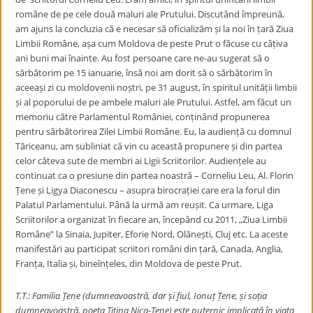
române de pe cele două maluri ale Prutului. Discutând împreună,
am ajuns la concluzia că e necesar să oficializăm și la noi în țară Ziua
Limbii Române, așa cum Moldova de peste Prut o făcuse cu câțiva
ani buni mai înainte. Au fost persoane care ne-au sugerat să o
sărbătorim pe 15 ianuarie, însă noi am dorit să o sărbătorim în
aceeași zi cu moldovenii noștri, pe 31 august, în spiritul unității limbii
și al poporului de pe ambele maluri ale Prutului. Astfel, am făcut un
memoriu către Parlamentul României, conținând propunerea
pentru sărbătorirea Zilei Limbii Române. Eu, la audiență cu domnul
Tăriceanu, am subliniat că vin cu această propunere și din partea
celor câteva sute de membri ai Ligii Scriitorilor. Audiențele au
continuat ca o presiune din partea noastră – Corneliu Leu, Al. Florin
Țene și Ligya Diaconescu – asupra birocrației care era la forul din
Palatul Parlamentului. Până la urmă am reușit. Ca urmare, Liga
Scriitorilor a organizat în fiecare an, începând cu 2011, „Ziua Limbii
Române” la Sinaia, Jupiter, Eforie Nord, Olănești, Cluj etc. La aceste
manifestări au participat scriitori români din țară, Canada, Anglia,
Franța, Italia și, bineînțeles, din Moldova de peste Prut.
T.T
.:
Familia Țene (dumneavoastră, dar și fiul, Ionuț Țene, și soția
dumneavoastră, poeta
Titina Nica-Ţene) este puternic implicată în viața