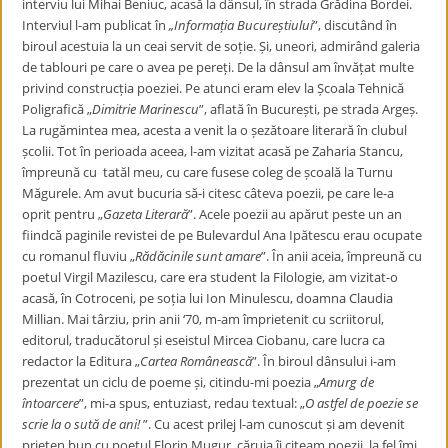
interviu lui Mihai Beniuc, acasă la dânsul, în strada Grădina Bordei.
Interviul l-am publicat în
„
Informația Bucureștiului
”, discutând în
biroul acestuia la un ceai servit de soție. Și, uneori, admirând galeria
de tablouri pe care o avea pe pereți. De la dânsul am învățat multe
privind construcția poeziei. Pe atunci eram elev la Școala Tehnică
Poligrafică
„
Dimitrie Marinescu
”, aflată în București, pe strada Argeș.
La rugămintea mea, acesta a venit la o șezătoare literară în clubul
școlii. Tot în perioada aceea, l-am vizitat acasă pe Zaharia Stancu,
împreună cu tatăl meu, cu care fusese coleg de școală la Turnu
Măgurele. Am avut bucuria să-i citesc câteva poezii, pe care le-a
oprit pentru
„
Gazeta Literară
”. Acele poezii au apărut peste un an
fiindcă paginile revistei de pe Bulevardul Ana Ipătescu erau ocupate
cu romanul fluviu
„
Rădăcinile sunt amare
”. În anii aceia, împreună cu
poetul Virgil Mazilescu, care era student la Filologie, am vizitat-o
acasă, în Cotroceni, pe soția lui Ion Minulescu, doamna Claudia
Millian. Mai târziu, prin anii ‘70, m-am împrietenit cu scriitorul,
editorul, traducătorul și eseistul Mircea Ciobanu, care lucra ca
redactor la Editura
„
Cartea Românească
”. În biroul dânsului i-am
prezentat un ciclu de poeme și, citindu-mi poezia
„
Amurg de
întoarcere
”, mi-a spus, entuziast, redau textual:
„
O astfel de poezie se
scrie la o sută de ani!
”. Cu acest prilej l-am cunoscut și am devenit
prieten bun cu poetul Florin Mugur, căruia îi citeam poezii, la fel îmi