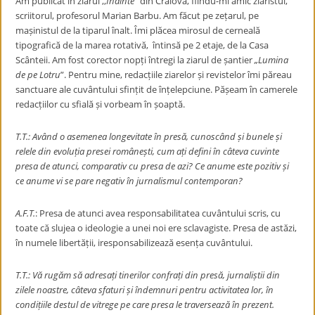
Am publicat în ziarul
,,
Înainte
” din Craiova, fiindu-mi amic ziaristul,
scriitorul, profesorul Marian Barbu. Am făcut pe zețarul, pe
mașinistul de la tiparul înalt. Îmi plăcea mirosul de cerneală
tipografică de la marea rotativă, întinsă pe 2 etaje, de la Casa
Scânteii. Am fost corector nopți întregi la ziarul de șantier
„
Lumina
de pe Lotru
”. Pentru mine, redacțiile ziarelor și revistelor îmi păreau
sanctuare ale cuvântului sfințit de înțelepciune. Pășeam în camerele
redacțiilor cu sfială și vorbeam în șoaptă.
T.T.: Având o asemenea longevitate în presă, cunoscând și bunele și
relele din evoluția presei românești, cum ați defini în câteva cuvinte
presa de atunci, comparativ cu presa de azi? Ce anume este pozitiv și
ce anume vi se pare negativ în jurnalismul contemporan?
A.F.T.
: Presa de atunci avea responsabilitatea cuvântului scris, cu
toate că slujea o ideologie a unei noi ere sclavagiste. Presa de astăzi,
în numele libertății, iresponsabilizează esența cuvântului.
T.T.: Vă rugăm să adresați tinerilor confrați din presă, jurnaliștii din
zilele noastre, câteva sfaturi și îndemnuri pentru activitatea lor, în
condițiile destul de vitrege pe care presa le traversează în prezent.