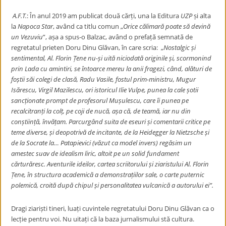
A.F.T.
: În anul 2019 am publicat două cărți, una la Editura
UZP
și alta
la
Napoca Star
, având ca titlu comun
„
Orice călimară poate să devină
un Vezuviu
”, așa a spus-o Balzac, având o prefață semnată de
regretatul prieten Doru Dinu Glăvan, în care scria:
„
Nostalgic și
sentimental, Al. Florin Țene nu-și uită niciodată originile și, scormonind
prin Lada cu amintiri, se întoarce mereu la anii fragezi, când, alături de
foștii săi colegi de clasă, Radu Vasile, fostul prim-ministru, Mugur
Isărescu, Virgil Mazilescu, ori istoricul Ilie Vulpe, punea la cale șotii
sancționate prompt de profesorul Mușulescu, care îi punea pe
recalcitranți la colț, pe coji de nucă, așa că, de teamă, iar nu din
conștiință, învățam. Parcurgând suita de eseuri și comentarii critice pe
teme diverse, și deopotrivă de incitante, de la Heidegger la Nietzsche și
de la Socrate la… Patapievici (văzut ca model invers) regăsim un
amestec suav de idealism liric, altoit pe un solid fundament
cărturăresc. Aventurile ideilor, cartea scriitorului și ziaristului Al. Florin
Țene, în structura academică a demonstrațiilor sale, o carte puternic
polemică, croită după chipul și personalitatea vulcanică a autorului ei”.
Dragi ziariști tineri, luați cuvintele regretatului Doru Dinu Glăvan ca o
lecție pentru voi. Nu uitați că la baza jurnalismului stă cultura.