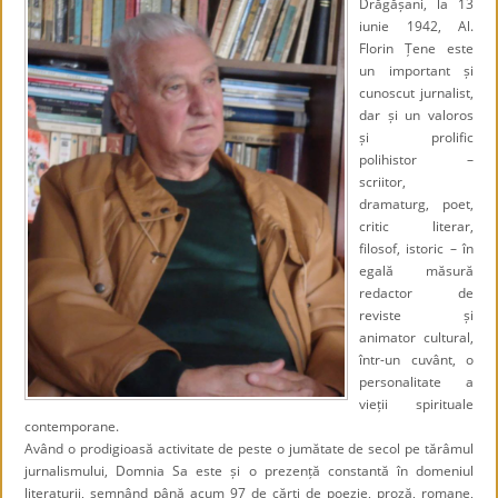
Drăgășani, la 13
iunie 1942, Al.
Florin Țene este
un important și
cunoscut jurnalist,
dar și un valoros
și prolific
polihistor –
scriitor,
dramaturg, poet,
critic literar,
filosof, istoric – în
egală măsură
redactor de
reviste și
animator cultural,
într-un cuvânt, o
personalitate a
vieții spirituale
contemporane.
Având o prodigioasă activitate de peste o jumătate de secol pe tărâmul
jurnalismului, Domnia Sa este și o prezență constantă în domeniul
literaturii, semnând până acum 97 de cărți de poezie, proză, romane,