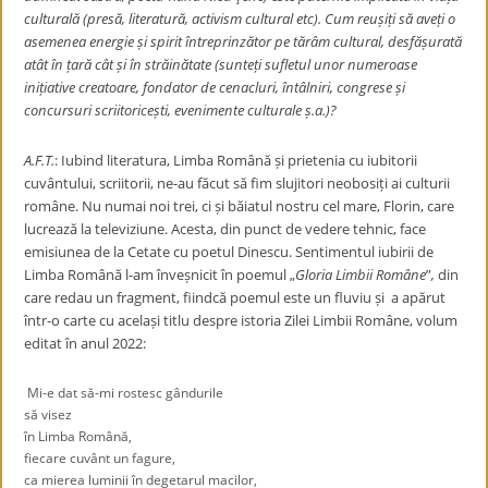
culturală (presă, literatură, activism cultural etc). Cum reușiți să aveți o
asemenea energie și spirit întreprinzător pe tărâm cultural, desfășurată
atât în țară cât și în străinătate (sunteți sufletul unor numeroase
inițiative creatoare, fondator de cenacluri, întâlniri, congrese și
concursuri scriitoricești, evenimente culturale ș.a.)?
A.F.T.
: Iubind literatura, Limba Română și prietenia cu iubitorii
cuvântului, scriitorii, ne-au făcut să fim slujitori neobosiți ai culturii
române. Nu numai noi trei, ci și băiatul nostru cel mare, Florin, care
lucrează la televiziune. Acesta, din punct de vedere tehnic, face
emisiunea de la Cetate cu poetul Dinescu. Sentimentul iubirii de
Limba Română l-am înveșnicit în poemul
„
Gloria Limbii Române
”
,
din
care redau un fragment, fiindcă poemul este un fluviu și a apărut
într-o carte cu același titlu despre istoria Zilei Limbii Române, volum
editat în anul 2022:
Mi-e dat să-mi rostesc gândurile
să visez
în Limba Română,
fiecare cuvânt un fagure,
ca mierea luminii în degetarul macilor,