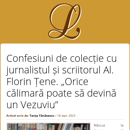
Confesiuni de colecție cu
jurnalistul și scriitorul Al.
Florin Țene. „Orice
călimară poate să devină
un Vezuviu”
Articol scris de:
Tanța Tănăsescu
/ 18 sept. 2023
Născut la