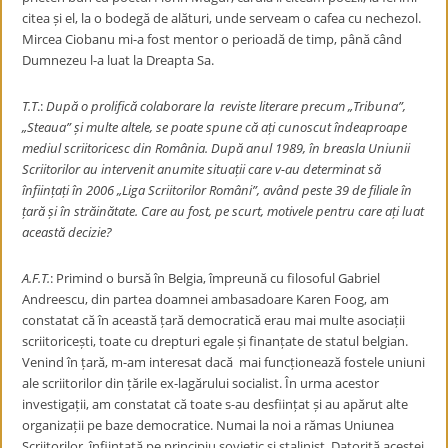
citea și el, la o bodegă de alături, unde serveam o cafea cu nechezol.
Mircea Ciobanu mi-a fost mentor o perioadă de timp, până când
Dumnezeu l-a luat la Dreapta Sa.
T.T
.:
După o prolifică colaborare la reviste literare precum „Tribuna”,
„Steaua” și multe altele, se poate spune că ați cunoscut îndeaproape
mediul scriitoricesc din România. După anul 1989, în breasla Uniunii
Scriitorilor au intervenit anumite situații care v-au determinat să
înființați în 2006 „Liga Scriitorilor Români”, având peste 39 de filiale în
țară și în străinătate. Care au fost, pe scurt, motivele pentru care ați luat
această decizie?
A.F.T.
: Primind o bursă în Belgia, împreună cu filosoful Gabriel
Andreescu, din partea doamnei ambasadoare Karen Foog, am
constatat că în această țară democratică erau mai multe asociații
scriitoricești, toate cu drepturi egale și finanțate de statul belgian.
Venind în țară, m-am interesat dacă mai funcționează fostele uniuni
ale scriitorilor din țările ex-lagărului socialist. În urma acestor
investigații, am constatat că toate s-au desființat și au apărut alte
organizații pe baze democratice. Numai la noi a rămas Uniunea
Scriitorilor, înființată pe principiu sovietic și stalinist. Datorită acestei