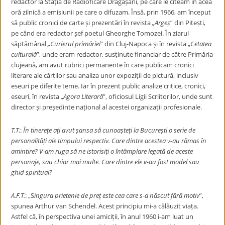
redactor la Stația de Radioficare Drăgășani, pe care le citeam în acea
oră zilnică a emisiunii pe care o difuzam. Însă, prin 1966, am început
să public cronici de carte și prezentări în revista
„
Argeș
” din Pitești,
pe când era redactor șef poetul Gheorghe Tomozei. În ziarul
săptămânal
„
Curierul primăriei
” din Cluj-Napoca și în revista
„
Cetatea
culturală
”, unde eram redactor, susținute financiar de către Primăria
clujeană, am avut rubrici permanente în care publicam cronici
literare ale cărților sau analiza unor expoziții de pictură, inclusiv
eseuri pe diferite teme. Iar în prezent public analize critice, cronici,
eseuri, în revista
„
Agora Literară
”, oficiosul Ligii Scriitorilor, unde sunt
director și președinte național al acestei organizații profesionale.
T.T
.:
În tinerețe ați avut șansa să cunoașteți la București o serie de
personalități ale timpului respectiv. Care dintre acestea v-au rămas în
amintire? V-am ruga să ne istorisiți o întâmplare legată de aceste
personaje, sau chiar mai multe. Care dintre ele v-au fost model sau
ghid spiritual?
A.F.T.
:
„
S
ingura prietenie de preţ este cea care s-a născut fără motiv
”,
spunea Arthur van Schendel. Acest principiu mi-a călăuzit viața.
Astfel că, în perspectiva unei amiciții, în anul 1960 i-am luat un