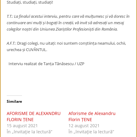
Studiați, studiați, studiați!
T.T.:
La finalul acestui interviu, pentru care vă mulțumesc și vă doresc în
continuare ani mulți și bogați în creații, vă invit să adresați un mesaj
colegilor noștri din Uniunea Ziariștilor Profesioniști din România.
A.F.T.
: Dragi colegi, nu uitați: noi suntem conștiința neamului, ochii,
urechea și CUVÂNTUL.
Interviu realizat de Tanța Tănăsescu / UZP
Similare
AFORISME DE ALEXANDRU
Aforisme de Alexandru
FLORIN ȚENE
Florin ȚENE
15 august 2021
12 august 2021
În „lnvitaţie la lectură”
În „lnvitaţie la lectură”