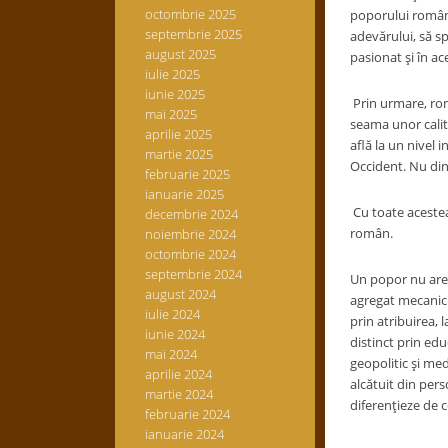
octombrie 2025
poporului român n
septembrie 2025
adevărului, să sp
august 2025
pasionat şi în ace
iulie 2025
iunie 2025
Prin urmare, român
mai 2025
seama unor calită
aprilie 2025
află la un nivel 
martie 2025
Occident. Nu din
februarie 2025
ianuarie 2025
Cu toate acestea 
decembrie 2024
român.
noiembrie 2024
octombrie 2024
septembrie 2024
Un popor nu are c
august 2024
agregat mecanic 
iulie 2024
prin atribuirea, 
iunie 2024
distinct prin edu
mai 2024
geopolitic şi med
aprilie 2024
alcătuit din pers
martie 2024
diferenţieze de ce
februarie 2024
ianuarie 2024