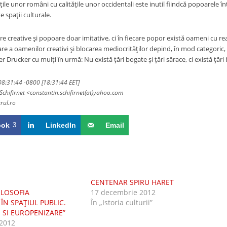
ţile unor români cu calităţile unor occidentali este inutil fiindcă popoarele
 alte spaţii culturale.
e creative şi popoare doar imitative, ci în fiecare popor există oameni cu rea
re a oamenilor creativi şi blocarea mediocrităţilor depind, în mod categoric,
Drucker cu mulţi în urmă: Nu există ţări bogate şi ţări sărace, ci există ţăr
8:31:44 -0800 [18:31:44 EET]
Schifirnet <constantin.schifirnet(at)yahoo.com
rul.ro
ook
3
LinkedIn
Email
CENTENAR SPIRU HARET
FILOSOFIA
17 decembrie 2012
N SPAŢIUL PUBLIC.
În „Istoria culturii”
SI EUROPENIZARE”
2012