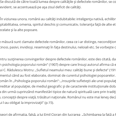
Se discută de către toată lumea despre calităţile şi defectele românilor, se
evident, se accentuează pe aşa zisul deficit de calităţi.
În viziunea unora, românii au calităţi indubitabile: inteligenţa nativă, echil
ptabilitatea, omenia, spiritul deschis şi comunicativ, toleranţa faţă de alte et
decelate şi la alte popoare.
 măsură sunt clamate defectele românilor, ceea ce i-ar distinge, necondiţionat
cinosi, pasivi, invidioşi, resemnaţi în faţa destinului, neloiali etc. Se vorbeşt
ru susţinerea convingerilor despre defectele românilor, este des citată, dar
n psichologia poporului român” (1907) despre care însuşi autorul afirma că es
lui C. Rădulescu Motru: ,,Sufletul neamului meu: calităţi bune şi defecte” (19
ntul când au fost elaborate, dominat de curentul psihologiei popoarelor. M
omân în ,,Psihologia poporului român”: ,,Insuşirile sufleteşti ale unei populaţi
reditar al populaţiei, de mediul geografic şi de caracterele instituţionale dob
ea din urmă cuprinzând manifestări tipice de natură spirituală care prin tradiţ
e, concepţii despre viaţă, trăsături naţionale. Românul nu este mai leneş decât
lui l-au obligat la improvizaţii” (p.15).
ori de afirmaţia, falsă, a lui Emil Cioran din lucrarea ,,Schimbarea la faţă a 