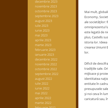
decembrie 2023
noiembrie 2023
octombrie 2023
Mai mult, global
septembrie 2023
Economy, Society
august 2023
ale societăţilor:
iulie 2023
omniprezentul lap
iunie 2023
este legată de ni
mai 2023
plus, Castells su
aprilie 2023
istoria lor. Idee
martie 2023
crearea Uniunii E
februarie 2023
lor.
ianuarie 2023
decembrie 2022
Dificil de descifr
noiembrie 2022
tradiţiile sale. 
octombrie 2022
mijloace şi proie
septembrie 2022
august 2022
identitatea naţi
iulie 2022
entitate în cadru
iunie 2022
presupusele sale
mai 2022
şi noi ceva în l
aprilie 2022
caricatură sau, î
martie 2022
februarie 2022