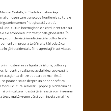
 Manuel Castells, în The Information Age:
e mai omogen care transcede frontierele culturale
bligatorie (somon fript şi salată verde),
l unei culturi internaţionale a cărei identitate nu
onale ale economiei informaţionale globalizate. În
 proprii de viaţă înrădăcinată în culturile şi în
 oameni din propria ţară în alte ţări odată cu
 în ţări occidentale, fiind apreciaţi în activitatea
tă prin moştenirea sa legată de istoria, cultura şi
or, iar pentru realizarea acelui ideal apelează la
În interacţiunea dintre popoare se manifestă
 Nu se poate discuta despre un popor decât ca
e fondul cultural al fiecărui popor şi nicidecum de
„Numai prin cultura noastră ţărănească vom însemna
va trece multă vreme până vom înceta a mai fi o