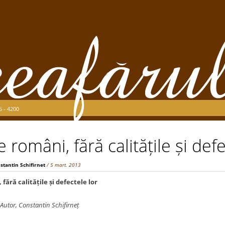
5 - 4200
 români, fără calitățile și defe
stantin Schifirnet
/ 5 mart. 2013
fără calitățile și defectele lor
Autor, Constantin Schifirneț