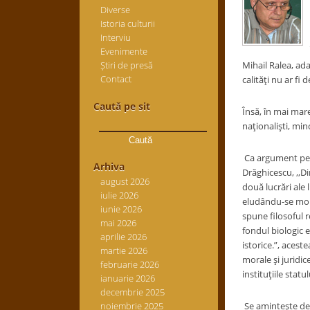
Diverse
Istoria culturii
Interviu
Evenimente
Știri de presă
Mihail Ralea, ada
Contact
calităţi nu ar fi 
Caută pe sit
Însă, în mai mare
Caută
naţionalişti, min
după:
Ca argument pent
Arhiva
Drăghicescu, ,,Di
august 2026
două lucrări ale 
iulie 2026
eludându-se mome
iunie 2026
spune filosoful r
mai 2026
fondul biologic e
aprilie 2026
istorice.”, acest
martie 2026
morale şi juridic
februarie 2026
instituţiile statu
ianuarie 2026
decembrie 2025
noiembrie 2025
Se aminteşte dese