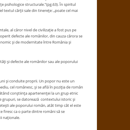
 psihologice structurale.”(pg.63). În spiritul
 textul cărţii sale din tinereţe: „poate cel mai
tale, al căror nivel de civilizaţie a fost pus pe
coperit defecte ale românilor, din cauza cărora se
economic şi de modernitate între România şi
ităţi şi defecte ale românilor sau ale poporului
ziuni şi conduite proprii. Un popor nu este un
diu, cel românesc, şi se află în poziţia de român
ăpătând conştiinţa apartenenţei la un grup etnic
le grupuri, se datorează contextului istoric şi
leteşti ale poporului român, atât timp cât el este
te firesc ca o parte dintre români să se
ii naţionale.