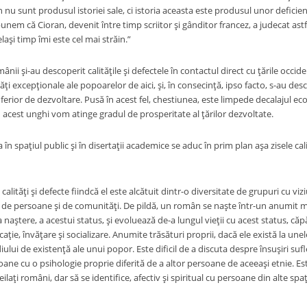
u sunt produsul istoriei sale, ci istoria aceasta este produsul unor deficienţe
unem că Cioran, devenit între timp scriitor şi gânditor francez, a judecat astfel
laşi timp îmi este cel mai străin.”
ii şi-au descoperit calităţile şi defectele în contactul direct cu ţările occiden
ţi excepţionale ale popoarelor de aici, şi, în consecinţă, ipso facto, s-au des
inferior de dezvoltare. Pusă în acest fel, chestiunea, este limpede decalajul 
 acest unghi vom atinge gradul de prosperitate al ţărilor dezvoltate.
în spaţiul public şi în disertaţii academice se aduc în prim plan aşa zisele cal
alităţi şi defecte fiindcă el este alcătuit dintr-o diversitate de grupuri cu vi
de persoane şi de comunităţi. De pildă, un român se naşte într-un anumit me
la naştere, a acestui status, şi evoluează de-a lungul vieţii cu acest status, c
caţie, învăţare şi socializare. Anumite trăsături proprii, dacă ele există la une
iului de existenţă ale unui popor. Este dificil de a discuta despre însuşiri suf
oane cu o psihologie proprie diferită de a altor persoane de aceeaşi etnie. Es
ilaţi români, dar să se identifice, afectiv şi spiritual cu persoane din alte spaţ