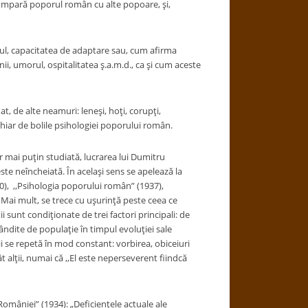
 compară poporul român cu alte popoare, şi,
ibrul, capacitatea de adaptare sau, cum afirma
nii, umorul, ospitalitatea ş.a.m.d., ca şi cum aceste
, de alte neamuri: leneşi, hoţi, corupţi,
e chiar de bolile psihologiei poporului român.
 mai puţin studiată, lucrarea lui Dumitru
te neîncheiată. În acelaşi sens se apelează la
10), ,,Psihologia poporului român” (1937),
ai mult, se trece cu uşurinţă peste ceea ce
i sunt condiţionate de trei factori principali: de
ândite de populaţie în timpul evoluţiei sale
ii se repetă în mod constant: vorbirea, obiceiuri
 alţii, numai că ,,El este neperseverent fiindcă
României” (1934): „Deficienţele actuale ale