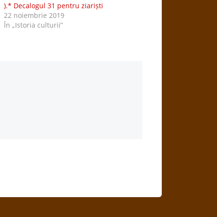
).* Decalogul 31 pentru ziariști
22 noiembrie 2019
În „Istoria culturii”