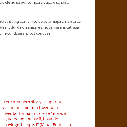
 între ele nu se pot compara după o schemă
le calităţi şi oameni cu defecte majore, numai că
 de modul de organizare şi guvernare, încât, aşa
i bine conduse şi prost conduse.
“Fericirea nerozilor şi scăparea
viclenilor, cine te-a inventat a
inventat forma în care se ‘mbracă
laşitatea omenească, lipsa de
convingeri limpezi”.(Mihai Eminescu