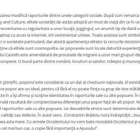
izarea modifică raporturile dintre unele categorii sociale. După cum remarca
 and Culture, elitele societăţii de astăzi adoptă un mod de viaţă din ce în c
 frecventarea cu regularitate a unor locaţii, joggingul, un anumit tip de dietă o
top cu acces la internet, stil vestimentar unisex. Toate acestea sunt simbolu
ci o societate particulară, dar atestă apartenenţa elitelor la cercurile decizi
sţine că elitele sunt cosmopolite, iar popoarele sunt locale datorită experienţei
a lui Castells este amendatată de procesele de migrare a unor mari grupuri de
uropene. O bună parte dintre românii, locuitori ai satelor, trăieşte şi munceşte
at ştiinţific, poporul este considerat ca un dat al chestiunii naţionale. El exis
Orice popor are un ideal, pentru că fără el nu poate fiinţa ca grup de sine stătăt
cte în a îşi afirma şi susţine identitatea în raporturile sale cu alte popoare. 
onală rezultată din conştientizarea diferenţei unui popor faţă de alt popor.
l raporturilor sale cu alte popoare. Iar deosebirile etnice sunt determinate d
 calităţi sau defecte. În acest sens, Constantin Brăiloiu nota îndreptăţit: 
umea asta mare. Cu armele Occidentului nu vom bate niciodată Occidentul şi 
n cel mai bun caz, o copie fără importanţă a Apusului”.