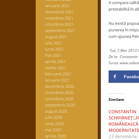
A compara calită
ianuarie 2022
prestabilită în
decembrie 2021
noiembrie 2021
Nu există popoar
octombrie 2021
punerea în mişca
septembrie 2021
cum spunea Peter 
august 2021
iulie 2021
iunie 2021
Tue, 5 Mar 2013 0
mai 2021
De la: Constantin 
aprilie 2021
Sursa: www.adeva
martie 2021
februarie 2021
Faceb
ianuarie 2021
decembrie 2020
noiembrie 2020
octombrie 2020
Similare
septembrie 2020
august 2020
CONSTANTIN
iulie 2020
SCHIFIRNEŢ:,,
iunie 2020
ROMÂNEASCĂ Î
mai 2020
MODERNITATE 
aprilie 2020
23 decembrie 