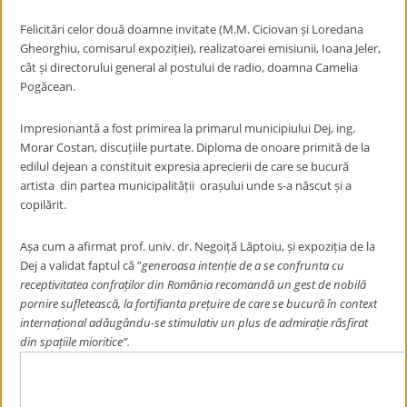
Felicitări celor două doamne invitate (M.M. Ciciovan și Loredana
Gheorghiu, comisarul expoziției), realizatoarei emisiunii, Ioana Jeler,
cât și directorului general al postului de radio, doamna Camelia
Pogăcean.
Impresionantă a fost primirea la primarul municipiului Dej, ing.
Morar Costan, discuțiile purtate. Diploma de onoare primită de la
edilul dejean a constituit expresia aprecierii de care se bucură
artista din partea municipalității orașului unde s-a născut și a
copilărit.
Așa cum a afirmat prof. univ. dr. Negoiță Lăptoiu, și expoziția de la
Dej a validat faptul că ”
generoasa intenție de a se confrunta cu
receptivitatea confraților din România recomandă un gest de nobilă
pornire sufletească, la fortifianta prețuire de care se bucură în context
internațional adăugându-se stimulativ un plus de admirație răsfirat
din spațiile mioritice”.