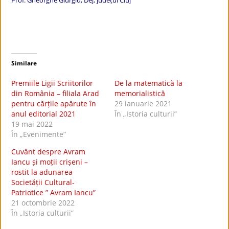
Prof. Gheorghe Giurgiu, Dej, județul Cluj
Similare
Premiile Ligii Scriitorilor
De la matematică la
din România – filiala Arad
memorialistică
pentru cărțile apărute în
29 ianuarie 2021
anul editorial 2021
În „Istoria culturii”
19 mai 2022
În „Evenimente”
Cuvânt despre Avram
Iancu și moții crișeni –
rostit la adunarea
Societății Cultural-
Patriotice ” Avram Iancu”
21 octombrie 2022
În „Istoria culturii”