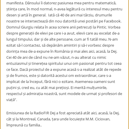
manifesta. Dânsului îi datorez pasiunea mea pentru matematică,
știința care, în mod normal, n-avea legătură cu interesul meu pentru
desen și artă în general. Iată că 40 de ani mai târziu, drumurile
noastre se intersectează din nou datorită unei postări pe Facebook.
Domnul Giurgiu relata în acea scriere anii petrecuți la Pintic. Vorbea
despre generații de elevi pe care i-a avut, elevii care au excelat de-a
lungul timpului, dar și de alte persoane, cum ar fi tatăl meu. N-am
ezitat să-l contactez, să depănăm amintiri și să-i vorbesc despre
dorința mea de-a expune în România și mai ales aici, acasă, la Dej.
Cei 40 de ani de când nu ne-am văzut, n-au alterat cu nimic
entuziasmul și tinerețea spiritului unui om pasionat pentru tot ceea
ce face. Dacă proiectul de a expune acasă s-a realizat atât de repede
și de frumos, este și datorită acestui om extraordinar, care s-a
implicat de la început, fără nici o ezitare. Asemenea oameni sunt
puțini și, cred eu, cu atât mai prețioși. Ei merită mulțumirile,
respectul și admirația noastră, sunt modele de urmat și profesori de
viață”.
Emisiunea de la RadioFIR Dej a fost apreciată atât aici, acasă, la Dej,
cât și la Montreal, Canada, țara unde locuiește M.M. Ciciovan,
împreună cu familia..