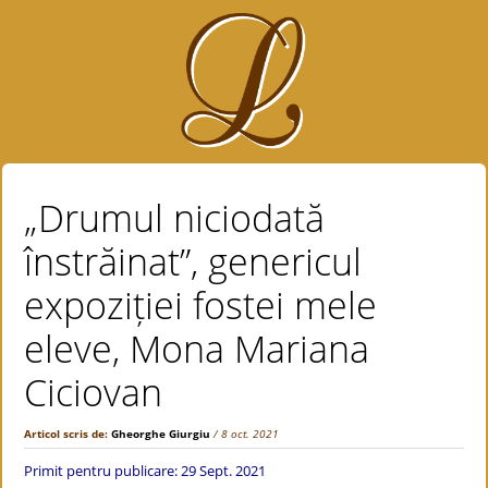
„Drumul niciodată
înstrăinat”, genericul
expoziției fostei mele
eleve, Mona Mariana
Ciciovan
Articol scris de:
Gheorghe Giurgiu
/ 8 oct. 2021
Primit pentru publicare: 29 Sept. 2021