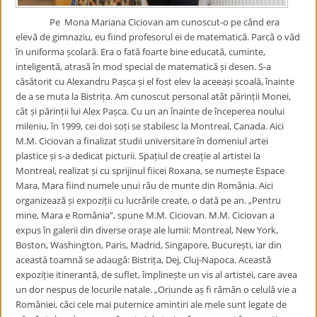
Pe Mona Mariana Ciciovan am cunoscut-o pe când era
elevă de gimnaziu, eu fiind profesorul ei de matematică. Parcă o văd
în uniforma școlară. Era o fată foarte bine educată, cuminte,
inteligentă, atrasă în mod special de matematică și desen. S-a
căsătorit cu Alexandru Pașca și el fost elev la aceeași școală, înainte
de a se muta la Bistrița. Am cunoscut personal atât părinții Monei,
cât și părinții lui Alex Pașca. Cu un an înainte de începerea noului
mileniu, în 1999, cei doi soți se stabilesc la Montreal, Canada. Aici
M.M. Ciciovan a finalizat studii universitare în domeniul artei
plastice și s-a dedicat picturii. Spațiul de creație al artistei la
Montreal, realizat și cu sprijinul fiicei Roxana, se numește Espace
Mara, Mara fiind numele unui râu de munte din România. Aici
organizează și expoziții cu lucrările create, o dată pe an. „Pentru
mine, Mara e România”, spune M.M. Ciciovan. M.M. Ciciovan a
expus în galerii din diverse orașe ale lumii: Montreal, New York,
Boston, Washington, Paris, Madrid, Singapore, București, iar din
această toamnă se adaugă: Bistrița, Dej, Cluj-Napoca. Această
expoziție itinerantă, de suflet, împlinește un vis al artistei, care avea
un dor nespus de locurile natale. „Oriunde aș fi rămân o celulă vie a
României, căci cele mai puternice amintiri ale mele sunt legate de