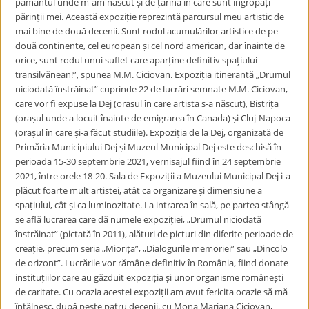
pământul unde m-am născut și de țarina în care sunt îngropați
părinții mei. Această expoziție reprezintă parcursul meu artistic de
mai bine de două decenii. Sunt rodul acumulărilor artistice de pe
două continente, cel european și cel nord american, dar înainte de
orice, sunt rodul unui suflet care aparține definitiv spațiului
transilvănean!”, spunea M.M. Ciciovan. Expoziția itinerantă „Drumul
niciodată înstrăinat” cuprinde 22 de lucrări semnate M.M. Ciciovan,
care vor fi expuse la Dej (orașul în care artista s-a născut), Bistrița
(orașul unde a locuit înainte de emigrarea în Canada) și Cluj-Napoca
(orașul în care și-a făcut studiile). Expoziția de la Dej, organizată de
Primăria Municipiului Dej și Muzeul Municipal Dej este deschisă în
perioada 15-30 septembrie 2021, vernisajul fiind în 24 septembrie
2021, între orele 18-20. Sala de Expoziții a Muzeului Municipal Dej i-a
plăcut foarte mult artistei, atât ca organizare și dimensiune a
spațiului, cât și ca luminozitate. La intrarea în sală, pe partea stângă
se află lucrarea care dă numele expoziției, „Drumul niciodată
înstrăinat” (pictată în 2011), alături de picturi din diferite perioade de
creație, precum seria „Miorița”, „Dialogurile memoriei” sau „Dincolo
de orizont”. Lucrările vor rămâne definitiv în România, fiind donate
instituțiilor care au găzduit expoziția și unor organisme românești
de caritate. Cu ocazia acestei expoziții am avut fericita ocazie să mă
întâlnesc, după peste patru decenii, cu Mona Mariana Ciciovan,