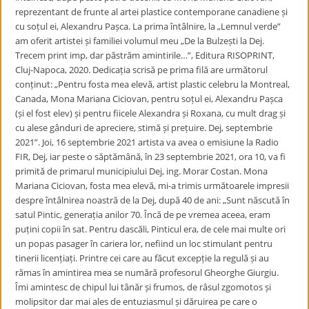
reprezentant de frunte al artei plastice contemporane canadiene și
cu soțul ei, Alexandru Pașca. La prima întâlnire, la „Lemnul verde”
am oferit artistei și familiei volumul meu „De la Bulzești la Dej.
Trecem print imp, dar păstrăm amintirile…”, Editura RISOPRINT,
Cluj-Napoca, 2020. Dedicația scrisă pe prima filă are următorul
conținut: „Pentru fosta mea elevă, artist plastic celebru la Montreal,
Canada, Mona Mariana Ciciovan, pentru soțul ei, Alexandru Pașca
(și el fost elev) și pentru fiicele Alexandra și Roxana, cu mult drag și
cu alese gânduri de apreciere, stimă și prețuire. Dej, septembrie
2021”. Joi, 16 septembrie 2021 artista va avea o emisiune la Radio
FIR, Dej, iar peste o săptămână, în 23 septembrie 2021, ora 10, va fi
primită de primarul municipiului Dej, ing. Morar Costan. Mona
Mariana Ciciovan, fosta mea elevă, mi-a trimis următoarele impresii
despre întâlnirea noastră de la Dej, după 40 de ani: „Sunt născută în
satul Pintic, generația anilor 70. Încă de pe vremea aceea, eram
puțini copii în sat. Pentru dascăli, Pinticul era, de cele mai multe ori
un popas pasager în cariera lor, nefiind un loc stimulant pentru
tinerii licențiați. Printre cei care au făcut excepție la regulă și au
rămas în amintirea mea se numără profesorul Gheorghe Giurgiu.
Îmi amintesc de chipul lui tânăr și frumos, de râsul zgomotos și
molipsitor dar mai ales de entuziasmul și dăruirea pe care o