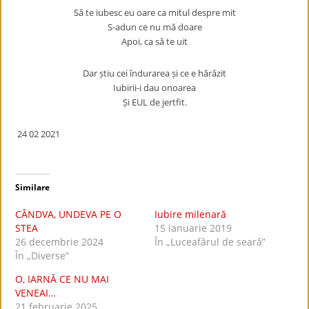
Să te iubesc eu oare ca mitul despre mit
S-adun ce nu mă doare
Apoi, ca să te uit
Dar știu cei îndurarea și ce e hărăzit
Iubirii-i dau onoarea
Și EUL de jertfit.
24 02 2021
Similare
CÂNDVA, UNDEVA PE O
Iubire milenară
STEA
15 ianuarie 2019
26 decembrie 2024
În „Luceafărul de seară”
În „Diverse”
O, IARNĂ CE NU MAI
VENEAI…
21 februarie 2025