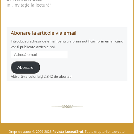
În „lnvitaţie la lectură”
Abonare la articole via email
Introduceți adresa de email pentru a primi notificări prin email când
vor fi publicate articole noi.
Adresă
email
Abonare
Alătură-te celorlalți 2.842 de abonați.
Drept de autor © 2009-2026
Revista Luceafărul
. Toate drepturile rezervate.