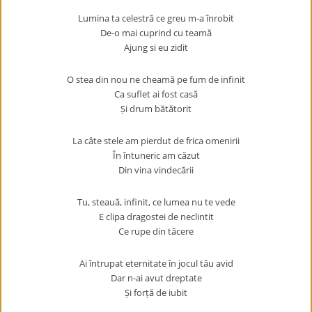
Lumina ta celestră ce greu m-a înrobit
De-o mai cuprind cu teamă
Ajung si eu zidit
O stea din nou ne cheamă pe fum de infinit
Ca suflet ai fost casă
Și drum bătătorit
La câte stele am pierdut de frica omenirii
În întuneric am căzut
Din vina vindecării
Tu, steauă, infinit, ce lumea nu te vede
E clipa dragostei de neclintit
Ce rupe din tăcere
Ai întrupat eternitate în jocul tău avid
Dar n-ai avut dreptate
Și forță de iubit