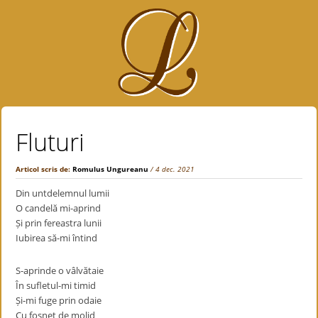
Fluturi
Articol scris de:
Romulus Ungureanu
/ 4 dec. 2021
Din untdelemnul lumii
O candelă mi-aprind
Și prin fereastra lunii
Iubirea să-mi întind
S-aprinde o vâlvătaie
În sufletul-mi timid
Și-mi fuge prin odaie
Cu foșnet de molid