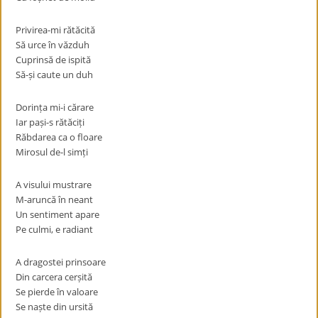
Privirea-mi rătăcită
Să urce în văzduh
Cuprinsă de ispită
Să-și caute un duh
Dorința mi-i cărare
Iar pași-s rătăciți
Răbdarea ca o floare
Mirosul de-l simți
A visului mustrare
M-aruncă în neant
Un sentiment apare
Pe culmi, e radiant
A dragostei prinsoare
Din carcera cerșită
Se pierde în valoare
Se naște din ursită