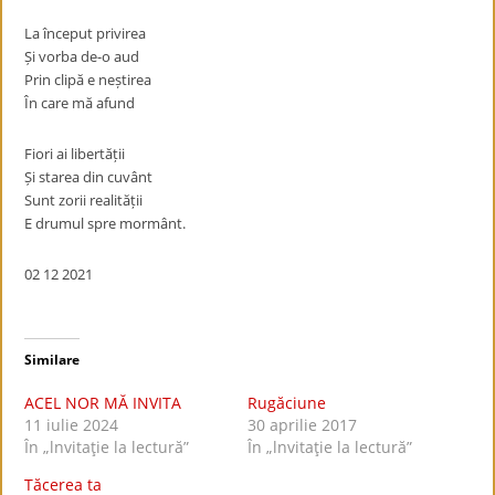
La început privirea
Și vorba de-o aud
Prin clipă e neștirea
În care mă afund
Fiori ai libertății
Și starea din cuvânt
Sunt zorii realității
E drumul spre mormânt.
02 12 2021
Similare
ACEL NOR MĂ INVITA
Rugăciune
11 iulie 2024
30 aprilie 2017
În „lnvitaţie la lectură”
În „lnvitaţie la lectură”
Tăcerea ta