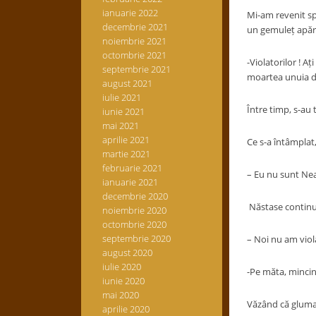
ianuarie 2022
Mi-am revenit sp
decembrie 2021
un gemuleț apăru
noiembrie 2021
octombrie 2021
-Violatorilor ! 
septembrie 2021
moartea unuia d
august 2021
iulie 2021
Între timp, s-au t
iunie 2021
mai 2021
aprilie 2021
Ce s-a întâmplat
martie 2021
februarie 2021
– Eu nu sunt Nea
ianuarie 2021
decembrie 2020
Năstase continu
noiembrie 2020
octombrie 2020
septembrie 2020
– Noi nu am viol
august 2020
iulie 2020
-Pe măta, mincino
iunie 2020
mai 2020
Văzând că gluma 
aprilie 2020