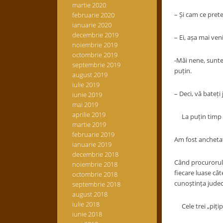
martie 2020
– Și cam ce preten
februarie 2020
ianuarie 2020
decembrie 2019
– Ei, așa mai veni
noiembrie 2019
octombrie 2019
-Măi nene, sunte
septembrie 2019
puțin.
august 2019
iulie 2019
– Deci, vă bateț
iunie 2019
mai 2019
aprilie 2019
La puțin timp a v
martie 2019
februarie 2019
Am fost anchetați
ianuarie 2019
decembrie 2018
Când procurorul 
noiembrie 2018
fiecare luase cât
octombrie 2018
cunoștința judecă
septembrie 2018
august 2018
iulie 2018
Cele trei „pițip
iunie 2018