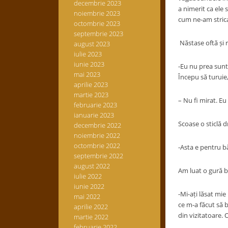
decembrie 2023
a nimerit ca ele 
noiembrie 2023
cum ne-am strica
octombrie 2023
septembrie 2023
Năstase oftă și re
august 2023
iulie 2023
iunie 2023
-Eu nu prea sunt
mai 2023
Începu să turuie
aprilie 2023
martie 2023
– Nu fi mirat. E
februarie 2023
ianuarie 2023
Scoase o sticlă d
decembrie 2022
noiembrie 2022
octombrie 2022
-Asta e pentru b
septembrie 2022
august 2022
Am luat o gură b
iulie 2022
iunie 2022
-Mi-ați lăsat mie
mai 2022
ce m-a făcut să 
aprilie 2022
din vizitatoare.
martie 2022
februarie 2022