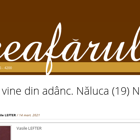
5 - 4200
 vine din adânc. Năluca (19) N
i
ile LEFTER
/ 14 mart. 2021
Vasile LEFTER