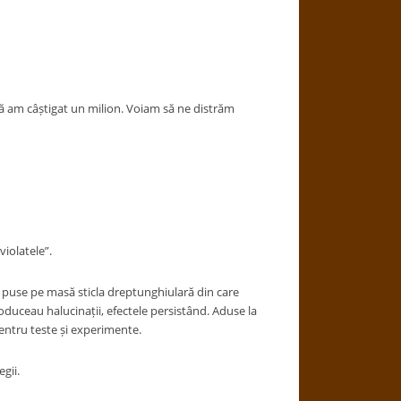
că am câștigat un milion. Voiam să ne distrăm
iolatele”.
 puse pe masă sticla dreptunghiulară din care
oduceau halucinații, efectele persistând. Aduse la
pentru teste și experimente.
gii.