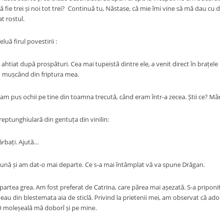
să fie trei și noi tot trei? Continuă tu, Năstase, că mie îmi vine să mă dau cu 
t rostul.
luă firul povestirii :
 ahtiat după prospături. Cea mai tupeistă dintre ele, a venit direct în brațel
, mușcând din friptura mea.
u am pus ochii pe tine din toamna trecută, când eram într-a zecea. Știi ce? M
reptunghiulară din gentuța din vinilin:
ărbați. Ajută…
ună și am dat-o mai departe. Ce s-a mai întâmplat vă va spune Drăgan.
 partea grea. Am fost preferat de Catrina, care părea mai așezată. S-a pripon
beau din blestemata aia de sticlă. Privind la prietenii mei, am observat că 
 O moleșeală mă doborî și pe mine.