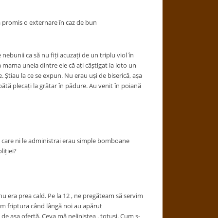
-a promis o externare în caz de bun
nebunii ca să nu fiți acuzați de un triplu viol în
a mama uneia dintre ele că ați câștigat la loto un
e. Știau la ce se expun. Nu erau uși de biserică, așa
ătă plecați la grătar în pădure. Au venit în poiană
 pe care ni le administrai erau simple bomboane
iției?
nu era prea cald. Pe la 12 , ne pregăteam să servim
m friptura când lângă noi au apărut
de așa ofertă. Ceva mă neliniștea , totuși. Cum s-