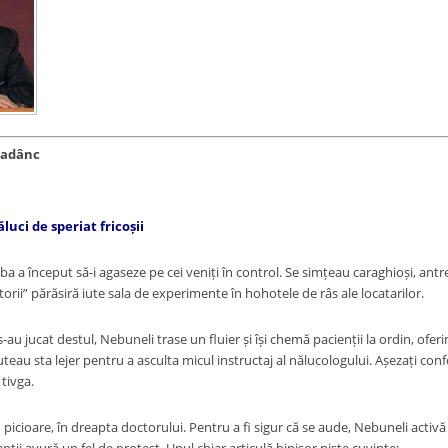
n adânc
luci de speriat fricoșii
a început să-i agaseze pe cei veniți în control. Se simțeau caraghioși, antren
torii” părăsiră iute sala de experimente în hohotele de râs ale locatarilor.
au jucat destul, Nebuneli trase un fluier și își chemă pacienții la ordin, ofe
puteau sta lejer pentru a asculta micul instructaj al nălucologului. Așezați 
 tivga.
icioare, în dreapta doctorului. Pentru a fi sigur că se aude, Nebuneli activă