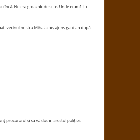
au încă. Ne era groaznic de sete. Unde eram? La
urbat vecinul nostru Mihalache, ajuns gardian după
ț procurorul și să vă duc în arestul poliției.