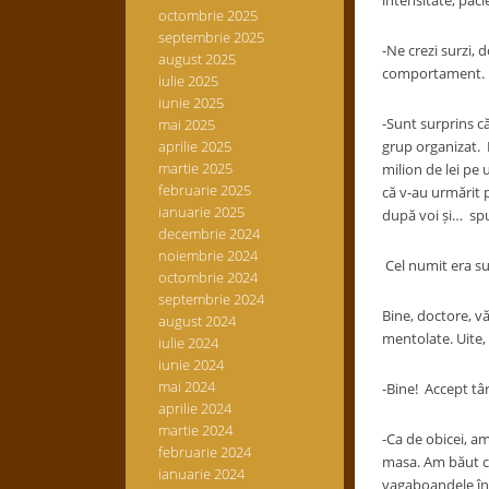
intensitate, paci
octombrie 2025
septembrie 2025
-Ne crezi surzi, 
august 2025
comportament.
iulie 2025
iunie 2025
-Sunt surprins că
mai 2025
aprilie 2025
grup organizat. L
martie 2025
milion de lei pe 
februarie 2025
că v-au urmărit p
ianuarie 2025
după voi și… sp
decembrie 2024
noiembrie 2024
Cel numit era su
octombrie 2024
septembrie 2024
Bine, doctore, vă
august 2024
mentolate. Uite,
iulie 2024
iunie 2024
mai 2024
-Bine! Accept tâ
aprilie 2024
martie 2024
-Ca de obicei, am
februarie 2024
masa. Am băut câ
ianuarie 2024
vagaboandele în 