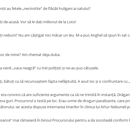
ții au fetele „necinstite” de flăcăii huligani ai satului?
ți de-acasă. Vor să le dați milionul de la Loto!
ți nebuni? Nu am câștigat nici măcar un leu. M-a pus Anghel să spun în sat 
i joc de mine? Am chemat deja duba.
enit „vaca neagră” cu trei polițiști și ne-au pus cătușele.
, bătuți ca să recunoaștem fapta nefăptuită. A avut loc și o confruntare cu „v
era convins că are suficiente argumente ca să ne trimită în instanță, Drăgan
eva guri. Procurorul o testă pe loc. Erau urme de droguri paralizante, care pr
torului, iar acesta dispuse internarea tinerilor în clinica lui Artur Nebuneli 
oance” mai rămaseră în biroul Procurorului pentru a da socoteală conform le