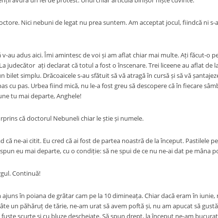
enții avură un fel de protest. Unul chiar articulă binișor niște cuvinte:
doctore. Nici nebuni de legat nu prea suntem. Am acceptat jocul, fiindcă ni s
 v-au adus aici. Îmi amintesc de voi și am aflat chiar mai multe. Ați făcut-o pe 
a judecător ați declarat că totul a fost o înscenare. Trei liceene au aflat de l
un bilet simplu. Drăcoaicele s-au sfătuit să vă atragă în cursă și să vă șantajez
as cu pas. Urbea fiind mică, nu le-a fost greu să descopere că în fiecare sâmb
une tu mai departe, Anghele!
rprins că doctorul Nebuneli chiar le știe și numele.
d că ne-ai citit. Eu cred că ai fost de partea noastră de la început. Pastilele
 spun eu mai departe, cu o condiție: să ne spui de ce nu ne-ai dat pe mâna pol
rgul. Continuă!
 ajuns în poiana de grătar cam pe la 10 dimineața. Chiar dacă eram în iunie, 
te un păhăruț de tărie, ne-am urat să avem poftă și, nu am apucat să gustă
fuste scurte și cu bluze descheiate. Să spun drept, la început ne-am bucurat 