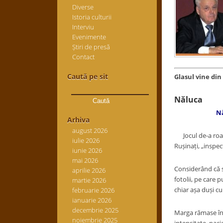
Diverse
Istoria culturii
Interviu
Evenimente
Știri de presă
Contact
Caută pe sit
Glasul vine di
Caută
după:
Năluca
Nă
Arhiva
august 2026
Jocul de-a roaba 
iulie 2026
Rușinați, „inspec
iunie 2026
mai 2026
Considerând că s-
aprilie 2026
fotolii, pe care 
martie 2026
chiar așa duși cu
februarie 2026
ianuarie 2026
decembrie 2025
Marga rămase în p
noiembrie 2025