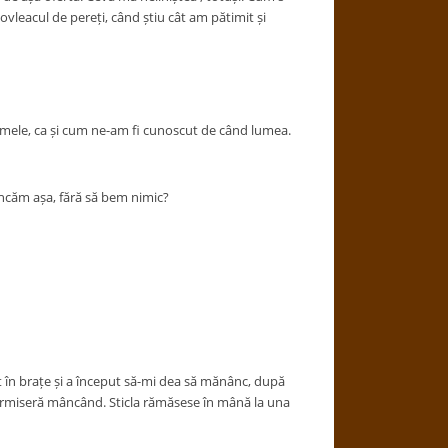
dovleacul de pereți, când știu cât am pătimit și
e mele, ca și cum ne-am fi cunoscut de când lumea.
âncăm așa, fără să bem nimic?
it în brațe și a început să-mi dea să mănânc, după
adormiseră mâncând. Sticla rămăsese în mână la una