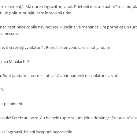
re dimineață. Mă durea îngrozitor capul. Prietenii mei „de pahar” mai moțăi
 un polițist buhăit, care începu să urle:
Ați necinstit niște copile nevinovate. Pușcăria vă mănâncă! Era pornit ca un t
e meserie.
rezit și ceilalți „violatori” . Buimăciți priveau la vecinul-jandarm.
, nea Mihalache?
. Sunt jandarm, pus de stat ca să apăr oamenii de violatori ca voi.
ă:
at pe nimeni.
sule! Fetele au poze. Au hainele rupte și sunt pline de sânge. Trebuie să anun
se îngroașă, băieții începură negocierile.