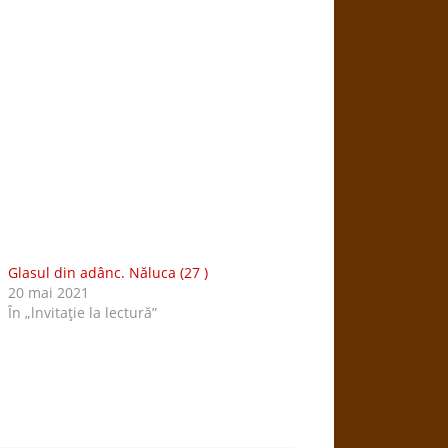
Glasul din adânc. Năluca (27 )
20 mai 2021
În „lnvitaţie la lectură”