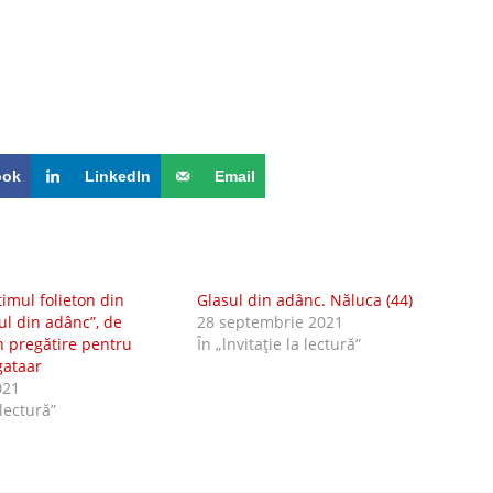
ook
LinkedIn
Email
timul folieton din
Glasul din adânc. Năluca (44)
ul din adânc”, de
28 septembrie 2021
în pregătire pentru
În „lnvitaţie la lectură”
gataar
021
 lectură”