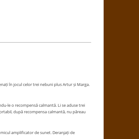
ați în jocul celor trei nebuni plus Artur și Marga.
rindu-le o recompensă calmantă. Li se aduse trei
confortabil, după recompensa calmantă, nu păreau
 micul amplificator de sunet. Deranjați de