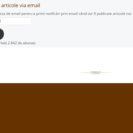
articole via email
esa de email pentru a primi notificări prin email când vor fi publicate articole noi.
rlalți 2.842 de abonați.