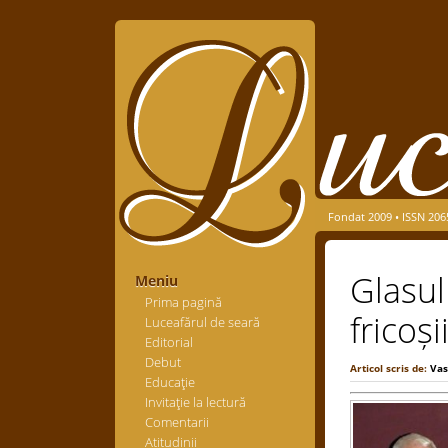
Fondat 2009 • ISSN 206
Glasul
Meniu
Prima pagină
fricoși
Luceafărul de seară
Editorial
Debut
Articol scris de:
Vas
Educaţie
Invitaţie la lectură
Comentarii
Atitudinii