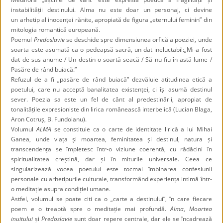
instabilității destinului. Alma nu este doar un personaj, ci devine
un arhetip al inocenței rănite, apropiată de figura „eternului feminin” din
mitologia romantică europeană.
Poemul
Predoslavie
se deschide spre dimensiunea orfică a poeziei, unde
soarta este asumată ca o pedeapsă sacră, un dat ineluctabil:„Mi-a fost
dat de sus anume / Un destin o soartă seacă / Să nu fiu în astă lume /
Pasăre de rând buiacă.”
Refuzul de a fi „pasăre de rând buiacă” dezvăluie atitudinea etică a
poetului, care nu acceptă banalitatea existenței, ci își asumă destinul
sever. Poezia sa este un fel de cânt al predestinării, apropiat de
tonalitățile expresioniste din lirica românească interbelică (Lucian Blaga,
Aron Cotruș, B. Fundoianu).
Volumul
ALMA
se constituie ca o carte de identitate lirică a lui Mihai
Ganea, unde viața și moartea, feminitatea și destinul, natura și
transcendența se împletesc într-o viziune coerentă, cu rădăcini în
spiritualitatea creștină, dar și în miturile universale. Ceea ce
singularizează vocea poetului este tocmai îmbinarea confesiunii
personale cu arhetipurile culturale, transformând experiența intimă într-
o meditație asupra condiției umane.
Astfel, volumul se poate citi ca o „carte a destinului”, în care fiecare
poem e o treaptă spre o meditație mai profundă.
Alma
,
Moartea
inuitului
și
Predoslavie
sunt doar repere centrale, dar ele se încadrează