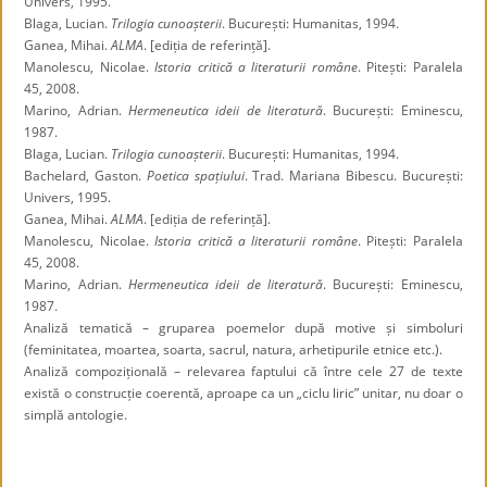
Univers, 1995.
Blaga, Lucian.
Trilogia cunoașterii
. București: Humanitas, 1994.
Ganea, Mihai.
ALMA
. [ediția de referință].
Manolescu, Nicolae.
Istoria critică a literaturii române
. Pitești: Paralela
45, 2008.
Marino, Adrian.
Hermeneutica ideii de literatură
. București: Eminescu,
1987.
Blaga, Lucian.
Trilogia cunoașterii
. București: Humanitas, 1994.
Bachelard, Gaston.
Poetica spațiului
. Trad. Mariana Bibescu. București:
Univers, 1995.
Ganea, Mihai.
ALMA
. [ediția de referință].
Manolescu, Nicolae.
Istoria critică a literaturii române
. Pitești: Paralela
45, 2008.
Marino, Adrian.
Hermeneutica ideii de literatură
. București: Eminescu,
1987.
Analiză tematică – gruparea poemelor după motive și simboluri
(feminitatea, moartea, soarta, sacrul, natura, arhetipurile etnice etc.).
Analiză compozițională – relevarea faptului că între cele 27 de texte
există o construcție coerentă, aproape ca un „ciclu liric” unitar, nu doar o
simplă antologie.