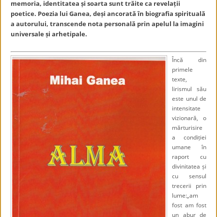
memoria, identitatea și soarta sunt trăite ca revelații
poetice. Poezia lui Ganea, deși ancorată în biografia spirituală
a autorului, transcende nota personală prin apelul la imagini
universale și arhetipale.
Încă din
primele
texte,
lirismul său
este unul de
intensitate
vizionară, o
mărturisire
a condiției
umane în
raport cu
divinitatea și
cu sensul
trecerii prin
lume:„am
fost am fost
un abur de