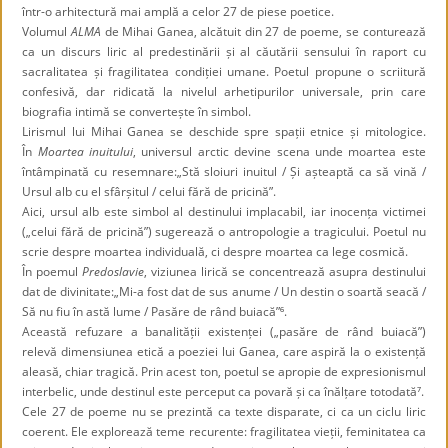
într-o arhitectură mai amplă a celor 27 de piese poetice.
Volumul
ALMA
de Mihai Ganea, alcătuit din 27 de poeme, se conturează
ca un discurs liric al predestinării și al căutării sensului în raport cu
sacralitatea și fragilitatea condiției umane. Poetul propune o scriitură
confesivă, dar ridicată la nivelul arhetipurilor universale, prin care
biografia intimă se convertește în simbol.
Lirismul lui Mihai Ganea se deschide spre spații etnice și mitologice.
În
Moartea inuitului
, universul arctic devine scena unde moartea este
întâmpinată cu resemnare:„Stă sloiuri inuitul / Și așteaptă ca să vină /
Ursul alb cu el sfârșitul / celui fără de pricină”.
Aici, ursul alb este simbol al destinului implacabil, iar inocența victimei
(„celui fără de pricină”) sugerează o antropologie a tragicului. Poetul nu
scrie despre moartea individuală, ci despre moartea ca lege cosmică.
În poemul
Predoslavie
, viziunea lirică se concentrează asupra destinului
dat de divinitate:„Mi-a fost dat de sus anume / Un destin o soartă seacă /
Să nu fiu în astă lume / Pasăre de rând buiacă”⁶.
Această refuzare a banalității existenței („pasăre de rând buiacă”)
relevă dimensiunea etică a poeziei lui Ganea, care aspiră la o existență
aleasă, chiar tragică. Prin acest ton, poetul se apropie de expresionismul
interbelic, unde destinul este perceput ca povară și ca înălțare totodată⁷.
Cele 27 de poeme nu se prezintă ca texte disparate, ci ca un ciclu liric
coerent. Ele explorează teme recurente: fragilitatea vieții, feminitatea ca