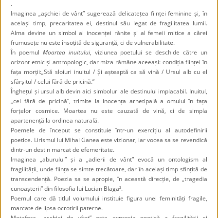
.
Imaginea „așchiei de vânt” sugerează delicatețea ființei feminine și, în
același timp, precaritatea ei, destinul său legat de fragilitatea lumii.
Alma devine un simbol al inocenței rănite și al femeii mitice a cărei
frumusețe nu este însoțită de siguranță, ci de vulnerabilitate.
În poemul
Moartea inuitului
, viziunea poetului se deschide către un
orizont etnic și antropologic, dar miza rămâne aceeași: condiția ființei în
fața morții:„Stă sloiuri inuitul / Și așteaptă ca să vină / Ursul alb cu el
sfârșitul / celui fără de pricină.”
Înghețul și ursul alb devin aici simboluri ale destinului implacabil. Inuitul,
„cel fără de pricină”, trimite la inocența arhetipală a omului în fața
forțelor cosmice. Moartea nu este cauzată de vină, ci de simpla
apartenență la ordinea naturală.
Poemele de început se constituie într-un exercițiu al autodefinirii
poetice. Lirismul lui Mihai Ganea este vizionar, iar vocea sa se revendică
dintr-un destin marcat de efemeritate.
Imaginea „aburului” și a „adierii de vânt” evocă un ontologism al
fragilității, unde ființa se simte trecătoare, dar în același timp sfințită de
transcendență. Poezia sa se apropie, în această direcție, de „tragedia
cunoașterii” din filosofia lui Lucian Blaga².
Poemul care dă titlul volumului instituie figura unei feminități fragile,
marcate de lipsa ocrotirii paterne.
Metafora „așchiei de vânt” este expresia poetică a fragilității și