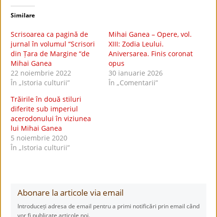
Similare
Scrisoarea ca pagină de
Mihai Ganea – Opere, vol.
jurnal în volumul “Scrisori
XIII: Zodia Leului.
din Țara de Margine “de
Aniversarea. Finis coronat
Mihai Ganea
opus
22 noiembrie 2022
30 ianuarie 2026
În „Istoria culturii”
În „Comentarii”
Trăirile în două stiluri
diferite sub imperiul
acerodonului în viziunea
lui Mihai Ganea
5 noiembrie 2020
În „Istoria culturii”
Abonare la articole via email
Introduceți adresa de email pentru a primi notificări prin email când
vor fi publicate articole noi.