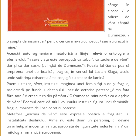
sânge în
clocot / o
adiere de
vânt sfințită
de
Dumnezeu /
o șoaptă de inspirație / pentru cei care m-au cunoscut / sau au crezut în
mine.”
Această autofragmentare metaforică a ființei relevă o ontologie a
efemerului, în care viața este percepută ca „abur”, ca „adiere de vânt”,
dar și ca dar sacru („sfințită de Dumnezeu”). Poezia lui Ganea poartă
amprenta unei spiritualități tragice, în sensul lui Lucian Blaga, acolo
unde suferința existențială se conjugă cu o sete de lumină.
Poemul titular,
Alma
, instituie imaginea unei feminități pure și fragile,
proiectată pe fundalul destinului lipsit de ocrotire paternă:„Alma fata
fără tată / A crescut ca din pământ / O frumoasă minunată / ca o așchie
de vânt.” Poemul care dă titlul volumului instituie figura unei feminități
fragile, marcate de lipsa ocrotirii paterne.
Metafora „așchiei de vânt” este expresia poetică a fragilității și
instabilității destinului. Alma nu este doar un personaj, ci devine
un arhetip al inocenței rănite, apropiată de figura „eternului feminin” din
mitologia romantică europeană.