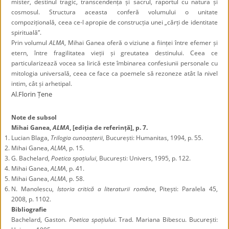
mister, destinul tragic, transcendența și sacrul, raportul cu natura și
cosmosul. Structura aceasta conferă volumului o unitate
compozițională, ceea ce-l apropie de construcția unei „cărți de identitate
spirituală”.
Prin volumul
ALMA
, Mihai Ganea oferă o viziune a ființei între efemer și
etern, între fragilitatea vieții și greutatea destinului. Ceea ce
particularizează vocea sa lirică este îmbinarea confesiunii personale cu
mitologia universală, ceea ce face ca poemele să rezoneze atât la nivel
intim, cât și arhetipal.
Al.Florin Țene
Note de subsol
Mihai Ganea,
ALMA
, [ediția de referință], p. 7.
Lucian Blaga,
Trilogia cunoașterii
, București: Humanitas, 1994, p. 55.
Mihai Ganea,
ALMA
, p. 15.
G. Bachelard,
Poetica spațiului
, București: Univers, 1995, p. 122.
Mihai Ganea,
ALMA
, p. 41.
Mihai Ganea,
ALMA
, p. 58.
N. Manolescu,
Istoria critică a literaturii române
, Pitești: Paralela 45,
2008, p. 1102.
Bibliografie
Bachelard, Gaston.
Poetica spațiului
. Trad. Mariana Bibescu. București: