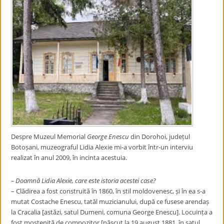
Despre Muzeul Memorial
George Enescu
din Dorohoi, județul
Botoșani, muzeograful Lidia Alexie mi-a vorbit într-un interviu
realizat în anul 2009, în incinta acestuia.
– Doamnă Lidia Alexie, care este istoria acestei case?
– Clădirea a fost construită în 1860, în stil moldovenesc, și în ea s-a
mutat Costache Enescu, tatăl muzicianului, după ce fusese arendaș
la Cracalia [astăzi, satul Dumeni, comuna George Enescu]. Locuința a
fost moștenită de compozitor [născut la 19 august 1881, în satul