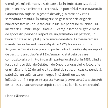
și mulajele mâinilor sale, o scrisoare a lui în limba franceză, două
pixuri, un toc, o călimară cu cerneală, un portofel al Mariei [Marucăi]
Cantacuzino, soția sa, o geantă de voiaj și o carte de vizită cu
semnătura artistului. În sufragerie, se găsesc sobele originale,
biblioteca familiei, două tablouri în ulei ale părinților muzicianului,
lucrate de Dumitru Bâșcu, fratele lui vitreg, o lampă cu gaz, o masă
de epocă din perioada respectivă, un gramofon, un patefon, un
birou din stejar sculptat și o călimară deosebită. Urmează camera
maestrului, incluzând pianul
Pleyel
din 1920, la care a compus
Simfonia a III-a
și a interpretat o parte dintre lucrările sale, un suport
de partituri, un dulap în stil
Biedermeier
, o statuetă pe care
compozitorul a primit-o în dar din partea localnicilor în 1931, când a
fost distins cu titlul de Cetățean de Onoare al orașului, o fotografie
originală a lui la 20 de ani, o alta alături de soție, un ceas cu pendulă,
patul său, un cufăr cu care mergea în călătorii, un tablou
înfățișându-l în timp ce interpreta
Poemul
[
pentru vioară și orchestră
]
de [Ernest] Chausson și un triptic ce arată că familia sa era creștină.
Florin Bălănescu