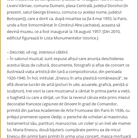
Liveni-Vârnav, comuna Dumeni, plasa Centrală, județul Dorohoi (în
prezent, satul George Enescu, comuna cu același nume, județul
Botoșani)], care a dorit ca, după moartea sa [la 4 mai 1955, la Paris,
unde a fost înmormântat în Cimitirul
Père-Lachaise
], aceasta să
devină muzeu, ce a fost inaugurat la 18 august 1957. [Din 2010,
edificiul figurează în Lista Monumentelor Istorice.]
– Descrieți, vă rog, interiorul clădirii.
– În salonul muzical, sunt expuse afișul care anunța deschiderea
acestui lăcaș de cultură, documente, fotografii și afișe de concert ce
ilustrează viața artistică din țară a compozitorului, din perioada
1920-1940. În hol, intitulat „Enescu în arta plastică românească”, se
află diverse lucrări de artă (picturi în ulei, acuarele, grafică, peniță și
sculpturi), trei viori la care muzicianul a cântat în prima parte a vieții,
o baghetă cu care a dirijat, un frac la reverul căruia este prins miezul
decorației franceze
Legiunea de Onoare
în grad de Comandor,
primită din partea Academiei de Arte Frumoase din Paris în 1936, cu
prilejul premierei operei
Oedip
, o pereche de ochelari ai maestrului,
testamentul său, partituri, manuscrise, un colier și un inel ale mamei
lui, Maria Enescu, două bijuterii, cumpărate pentru ea de micul
Enescu din primii bani primiți în urma unui concert, masca mortuară