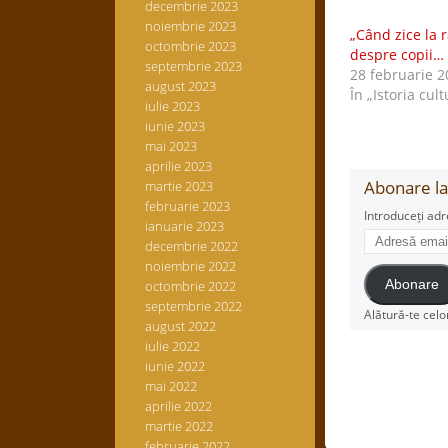
decembrie 2023
noiembrie 2023
„Când zice la 
octombrie 2023
despre copii…
septembrie 2023
28 februarie 2
august 2023
În „Istoria cult
iulie 2023
iunie 2023
mai 2023
aprilie 2023
Abonare la 
martie 2023
februarie 2023
Introduceți adr
ianuarie 2023
Adresă
decembrie 2022
email
noiembrie 2022
octombrie 2022
Abonare
septembrie 2022
Alătură-te celo
august 2022
iulie 2022
iunie 2022
mai 2022
aprilie 2022
martie 2022
februarie 2022