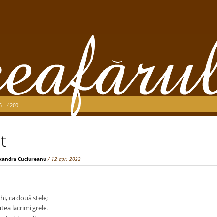
5 - 4200
t
xandra Cuciureanu
/ 12 apr. 2022
hi, ca două stele;
tea lacrimi grele.