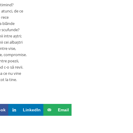
ătimind?
, atunci, de ce
 rece
ea blânde
se scufunde?
i intre aștri;
i cei albaștri
ntre vise,
se, compromise.
ntre poezii,
 c-o să revii.
a ce nu vine
ot la tine.
ook
LinkedIn
Email