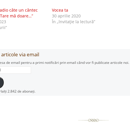
radio câte un cântec
Vocea ta
 Tare mă doare…”
30 aprilie 2020
023
În „lnvitaţie la lectură”
urii”
articole via email
esa de email pentru a primi notificări prin email când vor fi publicate articole noi.
rlalți 2.842 de abonați.