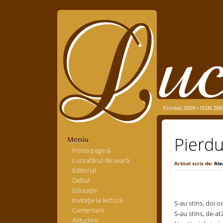
Fondat 2009 • ISSN 206
Pierdu
Meniu
Prima pagină
Luceafărul de seară
Articol scris de:
Ale
Editorial
Debut
Educaţie
Invitaţie la lectură
S-au stins, doi oc
Comentarii
S-au stins, de-atâ
Atitudinii