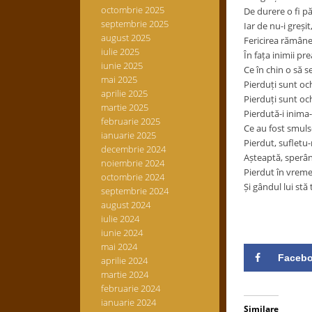
octombrie 2025
De durere o fi p
septembrie 2025
Iar de nu-i greșit
august 2025
Fericirea rămâne
iulie 2025
În fața inimii pr
iunie 2025
Ce în chin o să 
mai 2025
Pierduți sunt ochi
aprilie 2025
Pierduți sunt ochi
martie 2025
Pierdută-i inima-
februarie 2025
Ce au fost smul
ianuarie 2025
Pierdut, sufletu-
decembrie 2024
Așteaptă, sperând
noiembrie 2024
Pierdut în vreme
octombrie 2024
Și gândul lui stă t
septembrie 2024
august 2024
iulie 2024
iunie 2024
mai 2024
Faceb
aprilie 2024
martie 2024
februarie 2024
ianuarie 2024
Similare