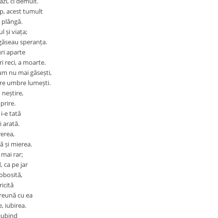
 azi, ci demult.
p, acest tumult
ă plângă.
l și viața;
găseau speranța.
uri aparte
i reci, a moarte.
cum nu mai găsești,
tre umbre lumești.
 neștire,
prire.
 i-e tată
i arată.
erea,
 și mierea.
 mai rar;
, ca pe jar
obosită,
icită
reună cu ea
, iubirea.
 iubind