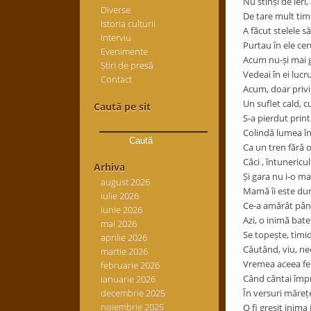
Nu stinși de ieri,
Diverse
De tare mult tim
Istoria culturii
A făcut stelele s
Interviu
Purtau în ele ceru
Evenimente
Acum nu-și mai 
Știri de presă
Vedeai în ei lucr
Contact
Acum, doar privir
Un suflet cald, 
Caută pe sit
S-a pierdut prin
Caută
Colindă lumea în
după:
Ca un tren fără o
Căci , întunericul
Arhiva
Și gara nu i-o ma
august 2026
Mamă îi este dur
iulie 2026
Ce-a amărât până
iunie 2026
Azi, o inimă bate
mai 2026
Se topește, timid
aprilie 2026
Căutând, viu, ne
martie 2026
Vremea aceea fer
februarie 2026
Când cântai împ
ianuarie 2026
decembrie 2025
În versuri mărețe
noiembrie 2025
O fi greșit inima