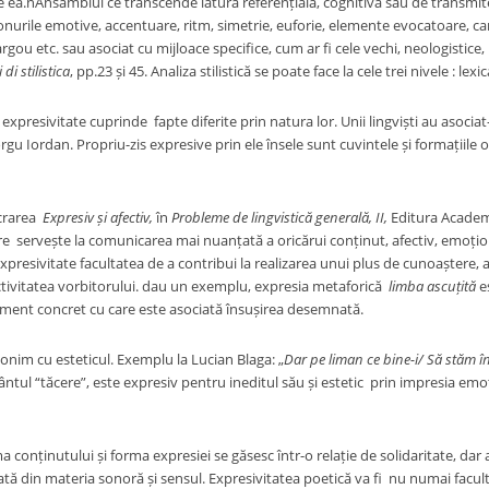
 ea.nAnsamblul ce transcende latura referențială, cognitivă sau de transmitere
nurile emotive, accentuare, ritm, simetrie, euforie, elemente evocatoare, care 
rgou etc. sau asociat cu mijloace specifice, cum ar fi cele vechi, neologistice,
 di stilistica
, pp.23 și 45. Analiza stilistică se poate face la cele trei nivele : lexic
 expresivitate cuprinde fapte diferite prin natura lor. Unii lingviști au asoci
 Iorgu Iordan. Propriu-zis expresive prin ele însele sunt cuvintele și formațiile
ucrarea
Expresiv și afectiv,
în
Probleme de lingvistică generală, II,
Editura Academi
e servește la comunicarea mai nuanțată a oricărui conținut, afectiv, emoțion
presivitate facultatea de a contribui la realizarea unui plus de cunoaștere, a
tivitatea vorbitorului. dau un exemplu, expresia metaforică
limba ascuțită
e
ment concret cu care este asociată însușirea desemnată.
onim cu esteticul. Exemplu la Lucian Blaga: „
Dar pe liman ce bine-i/ Să stăm 
ntul “tăcere”, este expresiv pentru ineditul său și estetic prin impresia emo
 conținutului și forma expresiei se găsesc într-o relație de solidaritate, da
tă din materia sonoră și sensul. Expresivitatea poetică va fi nu numai facult