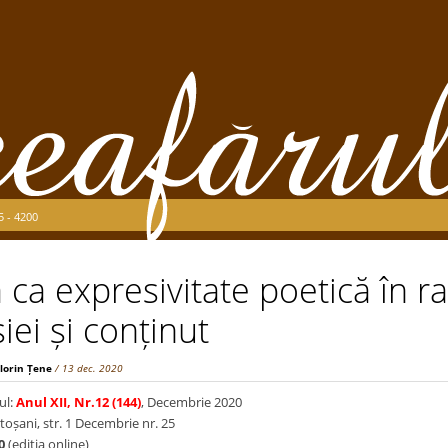
5 - 4200
 ca expresivitate poetică în r
iei și conținut
Florin Țene
/ 13 dec. 2020
ul:
Anul XII, Nr.12 (144)
, Decembrie 2020
toșani, str. 1 Decembrie nr. 25
0
(ediţia online)