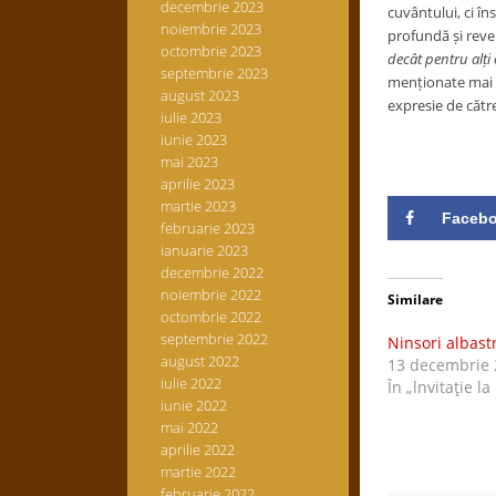
decembrie 2023
cuvântului, ci în
noiembrie 2023
profundă și revel
octombrie 2023
decât pentru alți
septembrie 2023
menționate mai s
august 2023
expresie de către
iulie 2023
iunie 2023
mai 2023
aprilie 2023
martie 2023
Faceb
februarie 2023
ianuarie 2023
decembrie 2022
noiembrie 2022
Similare
octombrie 2022
septembrie 2022
Ninsori albast
august 2022
13 decembrie 
iulie 2022
În „lnvitaţie la
iunie 2022
mai 2022
aprilie 2022
martie 2022
februarie 2022