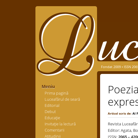
Fondat 2009 • ISSN 206
Poezia
Meniu
Prima pagină
expres
Luceafărul de seară
Editorial
Debut
Articol scris de:
Al 
Educaţie
Invitaţie la lectură
Revista Luceafăr
Comentarii
Editor: Agata, Bo
Atitudinii
ISSN:
2065 – 420