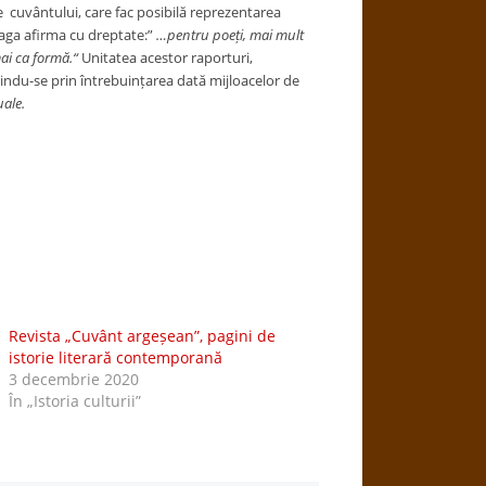
ale cuvântului, care fac posibilă reprezentarea
laga afirma cu dreptate:”
…pentru poeți, mai mult
ai ca formă.“
Unitatea acestor raporturi,
uindu-se prin întrebuințarea dată mijloacelor de
uale.
Revista „Cuvânt argeșean”, pagini de
istorie literară contemporană
3 decembrie 2020
În „Istoria culturii”