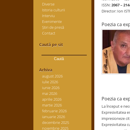
Diverse
ISSN:
2067 – 214
Istoria culturii
Director: Ion IS
Interviu
Evenimente
Poezia ca exp
Știri de presă
Contact
Caută pe sit
Caută
după:
Arhiva
august 2026
iulie 2026
iunie 2026
mai 2026
Poezia ca exp
aprilie 2026
martie 2026
La început e nece
februarie 2026
Expresivitatea es
ianuarie 2026
impresioneze citi
decembrie 2025
Expresivitatea cu
noiembrie 2025