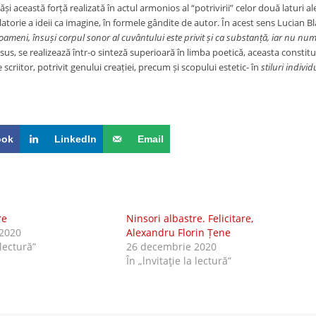
săși această forță realizată în actul armonios al “potrivirii” celor două laturi 
atorie a ideii ca imagine, în formele gândite de autor. În acest sens Lucian B
 oameni, însuși corpul sonor al cuvântului este privit și ca substanță, iar nu num
us, se realizează într-o sinteză superioară în limba poetică, aceasta constit
 scriitor, potrivit genului creației, precum și scopului estetic- în
stiluri individ
ook
LinkedIn
Email
re
Ninsori albastre. Felicitare,
2020
Alexandru Florin Țene
 lectură”
26 decembrie 2020
În „lnvitaţie la lectură”