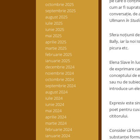
pe care o conține
octombrie 2025
cum ar fi suprato
septembrie 2025
conversație, de a
august 2025
Ullmann
în Studii
iulie 2025
iunie 2025
Sfera noțiunii de
mai 2025
Bally, iar la noi
aprilie 2025
picura etc.
martie 2025
februarie 2025
ianuarie 2025
Elena Slave în l
decembrie 2024
de exprimare car
noiembrie 2024
conceptului de ex
octombrie 2024
sau nu de subiec
septembrie 2024
introduce un ele
august 2024
iulie 2024
Expresiv este sin
iunie 2024
poet pentru cuvâ
mai 2024
cititorului.
aprilie 2024
martie 2024
februarie 2024
Consider că forma
ianuarie 2024
substanței forma