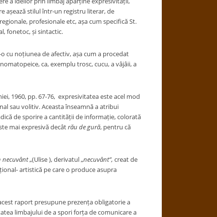
 a ideilor prin limbaj aparține expresivității,
așează stilul într-un registru literar, de
 regionale, profesionale etc, așa cum specifică St.
al, fonetoc, și sintactic.
at-o cu noțiunea de afectiv, așa cum a procedat
 onomatopeice, ca, exemplu trosc, cucu, a vâjâii, a
ei, 1960, pp. 67-76, expresivitatea este acel mod
al sau volitiv. Aceasta înseamnă a atribui
dică de sporire a cantității de informație, colorată
ste mai expresivă decât
rău de gură
, pentru că
în necuvânt
„(Ulise ), derivatul „
necuvânt”,
creat de
țional- artistică pe care o produce asupra
r acest raport presupune prezența obligatorie a
atea limbajului de a spori forța de comunicare a