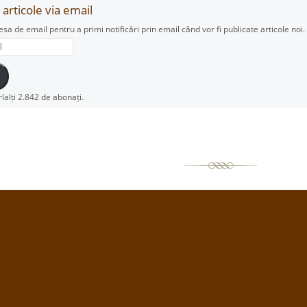
articole via email
esa de email pentru a primi notificări prin email când vor fi publicate articole noi.
rlalți 2.842 de abonați.