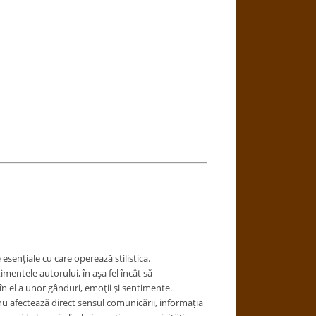
sențiale cu care operează stilistica.
imentele autorului, în aşa fel încât să
 în el a unor gânduri, emoţii şi sentimente.
nu afectează direct sensul comunicării, informația