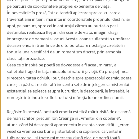
pe parcurs de coordonatele propriei experiențe de viață.
În povestirile în proză, într-o tandră aplecare spre cei cu care a
traversat anii inițierii, mai întâi în coordonatele propriului destin, iar
apoi, pe parcurs, spre cei în anturajul cărora au purtat-o pașii
destinului, realizează fleșuri, din scene de viață, imagini dragi
impregnate de oameni și locuri. Aceste icoane sufletești o urmăresc
de asemenea în trăiri lirice de o tulburătoare nostalgie cizelate în
tonurile unei versificări de un romantism discret, prin armonia
clasicității prozodice.
Ceea ce o inspiră pe poetă se dovedește a fi acea „mirare”, a
sufletului fraged în fața miracolului naturii și vieții. Cu prospețimea
și receptivitatea ochiului pur, deschis spre spectacolul cosmic, poeta
care și-a păstrat nealterată inocenta sete de înțelegere a misterului
existențial, se apleacă asupra lucrurilor, le descoperă, le întreabă, le
numește intuindu-le suflul, rostul și măreția lor în ordinea lumii.
Regăsim în această ipostază emoția estetică mărturisită de o seamă
de mari scriitori precum Ion Creangă în „Amintiri din copilărie”,
atunci când își descoperă apartenența în esența cosmicității: „eram
vesel ca vremea cea bună și sturlubatic și copilăros, ca vântul în
tulburarea sa… și toate-mi mergeau după plac, de parcă toată