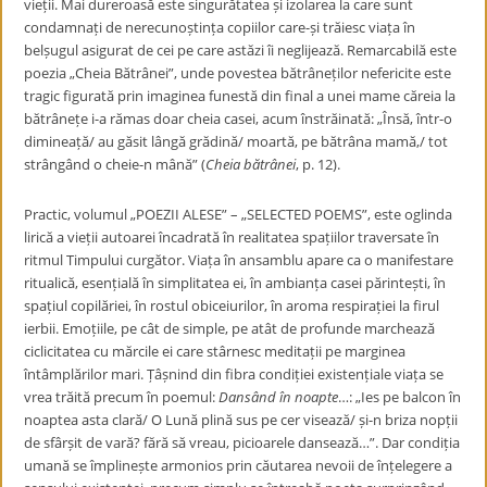
vieții. Mai dureroasă este singurătatea și izolarea la care sunt
condamnați de nerecunoștința copiilor care-și trăiesc viața în
belșugul asigurat de cei pe care astăzi îi neglijează. Remarcabilă este
poezia „Cheia Bătrânei”, unde povestea bătrâneților nefericite este
tragic figurată prin imaginea funestă din final a unei mame căreia la
bătrânețe i-a rămas doar cheia casei, acum înstrăinată: „Însă, într-o
dimineață/ au găsit lângă grădină/ moartă, pe bătrâna mamă,/ tot
strângând o cheie-n mână” (
Cheia bătrânei
, p. 12).
Practic, volumul „POEZII ALESE” – „SELECTED POEMS”, este oglinda
lirică a vieții autoarei încadrată în realitatea spațiilor traversate în
ritmul Timpului curgător. Viața în ansamblu apare ca o manifestare
ritualică, esențială în simplitatea ei, în ambianța casei părintești, în
spațiul copilăriei, în rostul obiceiurilor, în aroma respirației la firul
ierbii. Emoțiile, pe cât de simple, pe atât de profunde marchează
ciclicitatea cu mărcile ei care stârnesc meditații pe marginea
întâmplărilor mari. Țâșnind din fibra condiției existențiale viața se
vrea trăită precum în poemul:
Dansând în noapte
…: „Ies pe balcon în
noaptea asta clară/ O Lună plină sus pe cer visează/ și-n briza nopții
de sfârșit de vară? fără să vreau, picioarele dansează…”. Dar condiția
umană se împlinește armonios prin căutarea nevoii de înțelegere a