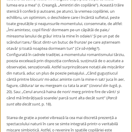
lumea era a mea” (I. Creangă, „Amintiri din copilărie”). Această trăire
stenică îi conferă și autoarei, pe atunci, la vremea copilăriei, un
echilibru, un optimism, o deschidere care-i încântă sufletul, peste
toate greutățile și neajunsurile momentului, consemnate, de altfel:
„Îmi amintesc, copil fiind/ dormeam pe-un căpătâi de paie,/
mireasma lanului de grâu/ intra la mine în odaie// Și pe un pat de
scânduri tare,/ făcut dintr-un butuc de frunze/ pe care așterneam
otavă/ și toată noaptea dormeam tun” (
Ce să-nțeleg?
).
Configurată în cadrele tradiției, a momentului romantismului târziu,
poezia excelează prin dispoziția confesivă, susținută de o acuitate a
observației, senzațională. Astfel surprinzătoare notații ale mișcărilor
din natură, aduc un plus de poezie peisajului. „Când guguștiucul
cântă printre blocuri/ mi-aduc aminte cum la mine-n sat/ juca în aer,
fagure, căldura/ iar eu mergeam cu tata la arat” (
Izvorul din tugă
, p.
20). Sau: „Cerul aruncă haina de nori/ merg printre fire de vânt/ și
când mă îmbrățișază soarele/ parcă sunt alta decât sunt” (
Parcă
sunt alta decât sunt
, p. 18).
Starea de grație a poetei vibrează la cea mai discretă prezență a
spectacolului naturii în care se simte integrată printr-o veritabilă
mișcare simbiotică. Astfel, o revenire în spațiile copilăriei este