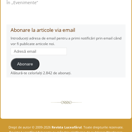
În „Evenimente”
Abonare la articole via email
Introduceți adresa de email pentru a primi notificări prin email când
vor fi publicate articole noi.
Adresă
email
Abonare
Alătură-te celorlalți 2.842 de abonați.
Drept de autor © 2009-2026
Revista Luceafărul
. Toate drepturile rezervate.