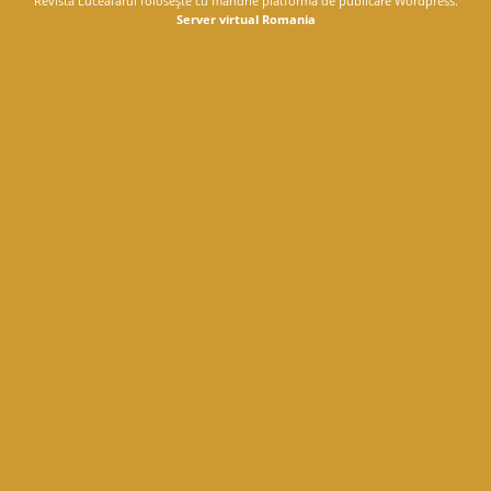
Revista Luceafărul foloseşte cu mândrie platforma de publicare Wordpress.
Server virtual Romania