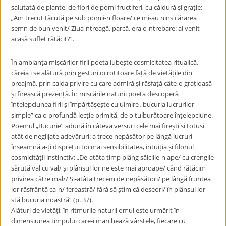
salutată de plante, de flori de pomi fructiferi, cu căldură și grație:
„Am trecut tăcută pe sub pomii-n floare/ ce mi-au nins cărarea
semn de bun venit/ Ziua-ntreagă, parcă, era o-ntrebare: ai venit
acasă suflet rătăcit?”.
În ambianța mișcărilor firii poeta iubește cosmicitatea ritualică,
căreia i se alătură prin gesturi ocrotitoare față de vietățile din
preajmă, prin calda privire cu care admiră și răsfață câte-o grațioasă
și firească prezență. În mișcările naturii poeta descoperă
înțelepciunea firii și împărtășește cu uimire „bucuria lucrurilor
simple” ca o profundă lecție primită, de o tulburătoare înțelepciune.
Poemul „Bucurie” adună în câteva versuri cele mai firești și totuși
atât de neglijate adevăruri: a trece nepăsător pe lângă lucruri
înseamnă a-ți disprețui tocmai sensibilitatea, intuiția și filonul
cosmicității instinctiv: „De-atâta timp plâng sălciile-n ape/ cu crengile
sărută val cu val/ și plânsul lor ne este mai aproape/ când rătăcim
privirea către mal// Și-atâta trecem de nepăsători/ pe lângă fruntea
lor răsfrântă ca-n/ fereastră/ fără să știm că deseori/ în plânsul lor
stă bucuria noastră” (p. 37).
Alături de vietăți, în ritmurile naturii omul este urmărit în
dimensiunea timpului care-i marchează vârstele, fiecare cu