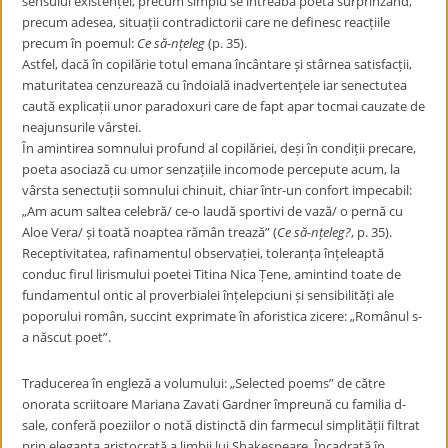
sensului existenței, precum simplu se întreabă poeta surprinzând,
precum adesea, situații contradictorii care ne definesc reacțiile
precum în poemul:
Ce să-nțeleg
(p. 35).
Astfel, dacă în copilărie totul emana încântare și stârnea satisfacții,
maturitatea cenzurează cu îndoială inadvertențele iar senectutea
caută explicații unor paradoxuri care de fapt apar tocmai cauzate de
neajunsurile vârstei.
În amintirea somnului profund al copilăriei, deși în condiții precare,
poeta asociază cu umor senzațiile incomode percepute acum, la
vârsta senectuții somnului chinuit, chiar într-un confort impecabil:
„Am acum saltea celebră/ ce-o laudă sportivi de vază/ o pernă cu
Aloe Vera/ și toată noaptea rămân trează” (
Ce să-nțeleg?
, p. 35).
Receptivitatea, rafinamentul observației, toleranța înțeleaptă
conduc firul lirismului poetei Titina Nica Țene, amintind toate de
fundamentul ontic al proverbialei înțelepciuni și sensibilități ale
poporului român, succint exprimate în aforistica zicere: „Românul s-
a născut poet”.
Traducerea în engleză a volumului: „Selected poems” de către
onorata scriitoare Mariana Zavati Gardner împreună cu familia d-
sale, conferă poeziilor o notă distinctă din farmecul simplității filtrat
prin eleganța aristocrată a limbii lui Shakespeare. Încadrată în