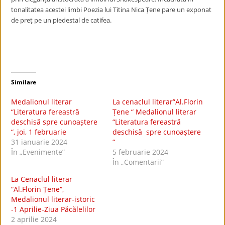
tonalitatea acestei limbi Poezia lui Titina Nica Țene pare un exponat
de preț pe un piedestal de catifea.
Similare
Medalionul literar
La cenaclul literar”Al.Florin
“Literatura fereastră
Țene “ Medalionul literar
deschisă spre cunoaștere
“Literatura fereastră
“, joi, 1 februarie
deschisă spre cunoaștere
31 ianuarie 2024
“
În „Evenimente”
5 februarie 2024
În „Comentarii”
La Cenaclul literar
“Al.Florin Țene“,
Medalionul literar-istoric
-1 Aprilie-Ziua Păcălelilor
2 aprilie 2024