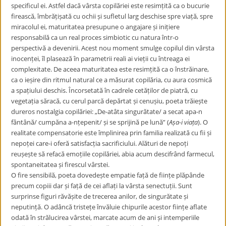
specificul ei. Astfel dacă vârsta copilăriei este resimțită ca o bucurie
firească, îmbrățișată cu ochii și sufletul larg deschise spre viață, spre
miracolul ei, maturitatea presupune o angajare și inițiere
responsabilă ca un real proces simbiotic cu natura într-o
perspectivă a devenirii. Acest nou moment smulge copilul din vârsta
inocenței, îl plasează în parametrii reali ai vieții cu întreaga ei
complexitate. De aceea maturitatea este resimțită ca o înstrăinare,
ca o ieșire din ritmul natural ce a măsurat copilăria, cu aura cosmică
a spațiului deschis. Încorsetată în cadrele cetăților de piatră, cu
vegetația săracă, cu cerul parcă depărtat și cenușiu, poeta trăiește
dureros nostalgia copilăriei: „De-atâta singurătate/ a secat apa-n
fântână/ cumpăna a-nțepenit/ și se sprijină pe lună” (
Așa-i viața
). O
realitate compensatorie este împlinirea prin familia realizată cu fii și
nepoței care-i oferă satisfacția sacrificiului. Alături de nepoți
reușește să refacă emoțiile copilăriei, abia acum descifrând farmecul,
spontaneitatea și firescul vârstei.
O fire sensibilă, poeta dovedește empatie față de ființe plăpânde
precum copiii dar și față de cei aflați la vârsta senectuții. Sunt
surprinse figuri răvășite de trecerea anilor, de singurătate și
neputință. O adâncă tristețe învăluie chipurile acestor ființe aflate
odată în strălucirea vârstei, marcate acum de ani și intemperiile