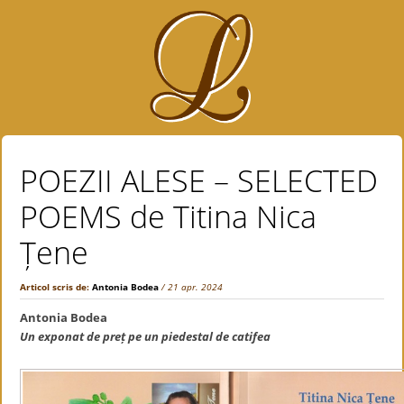
POEZII ALESE – SELECTED
POEMS de Titina Nica
Țene
Articol scris de:
Antonia Bodea
/ 21 apr. 2024
Antonia Bodea
Un exponat de preț pe un piedestal de catifea