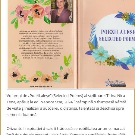
Volumul de „Poezii alese” (Selected Poems) al scriitoarei Titina Nica
Țene, apărut la ed. Napoca Star, 2024, întâmpină o frumoasă vârstă
de viată și realizări a autoarei, o distinsă, talentată și deschisă spre
semeni, doamnă.
Orizontul inspirației d-sale îi trădează sensibilitatea anume, marcat
încă de primele percepții ale vârstei fragede a copilăriei și îmbogățit