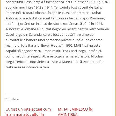
concesiunii, Casa Iorga a funcționat ca institut între anii 1937 şi 1940,
apoi din nou între 1942 şi 1944. Teritoriul a fost cucerit de Italia,
împreună cu toată Albania, în aprilie 1939, dar premierul Mihai
Antonescu a solicitat ca acest teritoriu să fie dat înapoi României,
aici funcționând un institut de istorie românească până în 1944.
Autoritățile române au purtat negocieri recent pentru retrocedarea
Casei Iorga din Saranda, care a fost vândută între timp de
autoritățile albaneze unei persoane private după după căderea
regimului totalitar a lui Enver Hodja, în 1992. MAE încă nu este
capabil să negocieze cu Tirana restituirea Casei Iorga României,
conform voinței regelui Abaniei Zogu și a marelui istoric Nicolae
Iorga. Teritoriul României cu ieșire la Marea Ionică (Mediterană)
trebuie să se întoarcă la țară.
Similare
„A fost un intelectual cum
MIHAI EMINESCU ÎN
n-am mai avut altul în
AMINTIREA