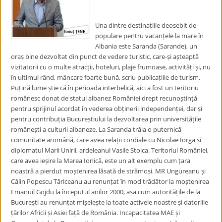
Una dintre destinațiile deosebit de
populare pentru vacanțele la mare în
Albania este Saranda (Sarande), un
oraș bine dezvoltat din punct de vedere turistic, care-și așteaptă
vizitatorii cu o multe atracții, hoteluri, plaje frumoase, activități și, nu
în ultimul rând, mâncare foarte bună, scriu publicațiile de turism.
Puțină lume știe că în perioada interbelică, aici a fost un teritoriu
românesc donat de statul albanez României drept recunoștință
pentru sprijinul acordat în vederea obținerii independenței, dar și
pentru contribuția Bucureștiului la dezvoltarea prin universitățile
românești a culturii albaneze. La Saranda trăia o puternică
comunitate aromână, care avea relații cordiale cu Nicolae Iorga și
diplomatul Marii Unirii, ardeleanul Vasile Stoica. Teritoriul României,
care avea ieșire la Marea Ionică, este un alt exemplu cum țara
noastră a pierdut moștenirea lăsată de strămoși. MR Ungureanu și
Călin Popescu Tăriceanu au renunțat în mod trădător la moștenirea
Emanuil Gojdu la începutul anilor 2000, așa cum autoritățile de la
București au renunțat mișelește la toate activele noastre și datoriile
țărilor Africii și Asiei față de România. Incapacitatea MAE și