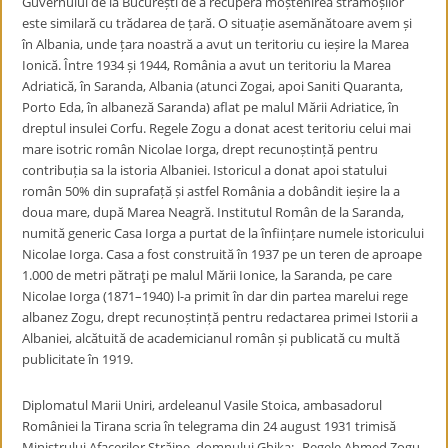
Guvernului de la București de a recupera moștenirea strămoșilor
este similară cu trădarea de țară. O situație asemănătoare avem și
în Albania, unde țara noastră a avut un teritoriu cu ieșire la Marea
Ionică. Între 1934 și 1944, România a avut un teritoriu la Marea
Adriatică, în Saranda, Albania (atunci Zogai, apoi Saniti Quaranta,
Porto Eda, în albaneză Saranda) aflat pe malul Mării Adriatice, în
dreptul insulei Corfu. Regele Zogu a donat acest teritoriu celui mai
mare isotric român Nicolae Iorga, drept recunoștință pentru
contribuția sa la istoria Albaniei. Istoricul a donat apoi statului
român 50% din suprafață și astfel România a dobândit ieșire la a
doua mare, după Marea Neagră. Institutul Român de la Saranda,
numită generic Casa Iorga a purtat de la înființare numele istoricului
Nicolae Iorga. Casa a fost construită în 1937 pe un teren de aproape
1.000 de metri pătraţi pe malul Mării Ionice, la Saranda, pe care
Nicolae Iorga (1871–1940) l-a primit în dar din partea marelui rege
albanez Zogu, drept recunoștință pentru redactarea primei Istorii a
Albaniei, alcătuită de academicianul român și publicată cu multă
publicitate în 1919.
Diplomatul Marii Uniri, ardeleanul Vasile Stoica, ambasadorul
României la Tirana scria în telegrama din 24 august 1931 trimisă
Ministrului Afacerilor Străine, domnului Ghika: „Regele Ahmed Zogu