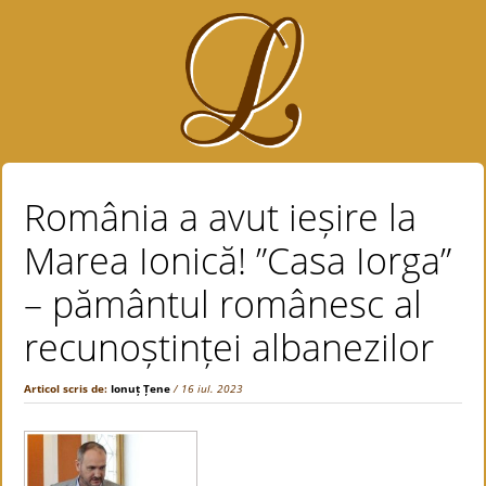
România a avut ieșire la
Marea Ionică! ”Casa Iorga”
– pământul românesc al
recunoștinței albanezilor
Articol scris de:
Ionuț Țene
/ 16 iul. 2023