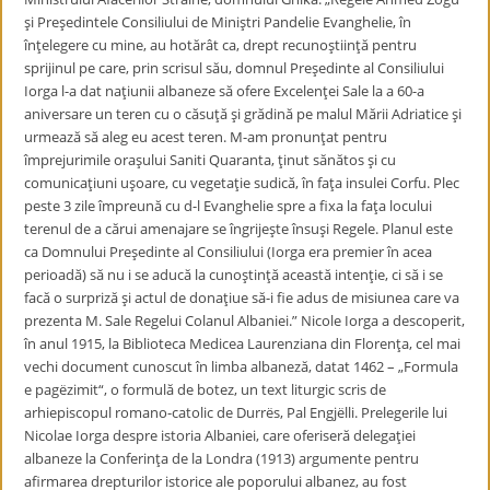
şi Preşedintele Consiliului de Miniştri Pandelie Evanghelie, în
înţelegere cu mine, au hotărât ca, drept recunoştiinţă pentru
sprijinul pe care, prin scrisul său, domnul Preşedinte al Consiliului
Iorga l-a dat naţiunii albaneze să ofere Excelenţei Sale la a 60-a
aniversare un teren cu o căsuţă şi grădină pe malul Mării Adriatice şi
urmează să aleg eu acest teren. M-am pronunţat pentru
împrejurimile oraşului Saniti Quaranta, ţinut sănătos şi cu
comunicaţiuni uşoare, cu vegetaţie sudică, în faţa insulei Corfu. Plec
peste 3 zile împreună cu d-l Evanghelie spre a fixa la faţa locului
terenul de a cărui amenajare se îngrijeşte însuşi Regele. Planul este
ca Domnului Preşedinte al Consiliului (Iorga era premier în acea
perioadă) să nu i se aducă la cunoştinţă această intenţie, ci să i se
facă o surpriză şi actul de donaţiue să-i fie adus de misiunea care va
prezenta M. Sale Regelui Colanul Albaniei.” Nicole Iorga a descoperit,
în anul 1915, la Biblioteca Medicea Laurenziana din Florenţa, cel mai
vechi document cunoscut în limba albaneză, datat 1462 – „Formula
e pagëzimit“, o formulă de botez, un text liturgic scris de
arhiepiscopul romano-catolic de Durrës, Pal Engjëlli. Prelegerile lui
Nicolae Iorga despre istoria Albaniei, care oferiseră delegaţiei
albaneze la Conferinţa de la Londra (1913) argumente pentru
afirmarea drepturilor istorice ale poporului albanez, au fost