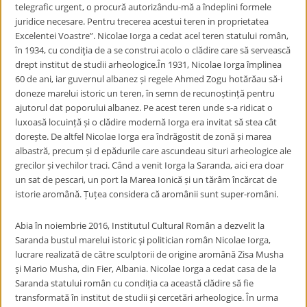
telegrafic urgent, o procură autorizându-mă a îndeplini formele
juridice necesare. Pentru trecerea acestui teren in proprietatea
Excelentei Voastre”. Nicolae Iorga a cedat acel teren statului român,
în 1934, cu condiţia de a se construi acolo o clădire care să servească
drept institut de studii arheologice.În 1931, Nicolae Iorga împlinea
60 de ani, iar guvernul albanez și regele Ahmed Zogu hotărăau să-i
doneze marelui istoric un teren, în semn de recunoștință pentru
ajutorul dat poporului albanez. Pe acest teren unde s-a ridicat o
luxoasă locuință și o clădire modernă Iorga era invitat să stea cât
dorește. De altfel Nicolae Iorga era îndrăgostit de zonă și marea
albastră, precum și d epădurile care ascundeau situri arheologice ale
grecilor și vechilor traci. Când a venit Iorga la Saranda, aici era doar
un sat de pescari, un port la Marea Ionică și un tărâm încărcat de
istorie aromână. Țuțea considera că aromânii sunt super-români.
Abia în noiembrie 2016, Institutul Cultural Român a dezvelit la
Saranda bustul marelui istoric şi politician român Nicolae Iorga,
lucrare realizată de către sculptorii de origine aromână Zisa Musha
şi Mario Musha, din Fier, Albania. Nicolae Iorga a cedat casa de la
Saranda statului român cu condiția ca această clădire să fie
transformată în institut de studii şi cercetări arheologice. În urma