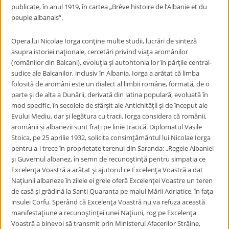
publicate, în anul 1919, în cartea „Brève histoire de l’Albanie et du
peuple albanais“.
Opera lui Nicolae Iorga conţine multe studii, lucrări de sinteză
asupra istoriei naţionale, cercetări privind viaţa aromânilor
(românilor din Balcani), evoluţia şi autohtonia lor în părţile central-
sudice ale Balcanilor, inclusiv în Albania. Iorga a arătat că limba
folosită de aromâni este un dialect al limbii române, formată, de o
parte şi de alta a Dunării, derivată din latina populară, evoluată în
mod specific, în secolele de sfârşit ale Antichităţii şi de început ale
Evului Mediu, dar și legătura cu tracii. Iorga considera că românii,
aromânii și albanezii sunt frați pe linie tracică. Diplomatul Vasile
Stoica, pe 25 aprilie 1932, solicita consimţământul lui Nicolae Iorga
pentru a-i trece în proprietate terenul din Saranda: „Regele Albaniei
şi Guvernul albanez, în semn de recunoştinţă pentru simpatia ce
Excelenţa Voastră a arătat şi ajutorul ce Excelenţa Voastră a dat
Naţiunii albaneze în zilele ei grele oferă Excelenţei Voastre un teren
de casă şi grădină la Santi Quaranta pe malul Mării Adriatice, în faţa
insulei Corfu. Sperând că Excelenţa Voastră nu va refuza această
manifestaţiune a recunoştinţei unei Naţiuni, rog pe Excelenţa
Voastră a binevoi să transmit prin Ministerul Afacerilor Străine,