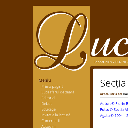
Fondat 2009 • ISSN 206
Secția
Meniu
Prima pagină
Luceafărul de seară
Articol scris de:
Flo
Editorial
Debut
Autor: ©
Florin
Educaţie
Foto: © Secția M
Invitaţie la lectură
Agata © 1994 – 2
Comentarii
Atitudinii