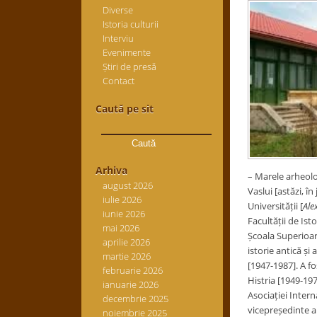
Diverse
Istoria culturii
Interviu
Evenimente
Știri de presă
Contact
Caută pe sit
Caută
după:
Arhiva
– Marele arheolog
august 2026
Vaslui [astăzi, în
iulie 2026
Universității [
Ale
iunie 2026
Facultății de Ist
mai 2026
Școala Superioară
aprilie 2026
istorie antică și 
martie 2026
[1947-1987]. A f
februarie 2026
Histria [1949-19
ianuarie 2026
Asociației Inter
decembrie 2025
vicepreședinte al
noiembrie 2025