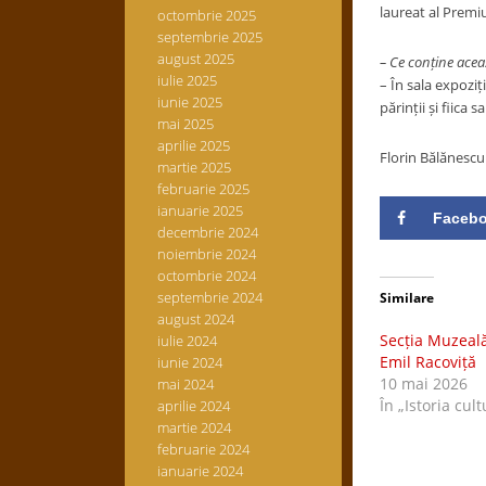
laureat al Premiu
octombrie 2025
septembrie 2025
august 2025
–
Ce conține aceas
iulie 2025
– În sala expoziț
iunie 2025
părinții și fiica 
mai 2025
aprilie 2025
Florin Bălănescu
martie 2025
februarie 2025
ianuarie 2025
Faceb
decembrie 2024
noiembrie 2024
octombrie 2024
septembrie 2024
Similare
august 2024
Secția Muzeală
iulie 2024
Emil Racoviță
iunie 2024
10 mai 2026
mai 2024
În „Istoria cult
aprilie 2024
martie 2024
februarie 2024
ianuarie 2024