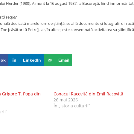
lui Herder [1980]. A murit la 16 august 1987, la București, fiind înmormântat 
tă secție?
ională dedicată marelui om de știință, se află documente și fotografii din ac
sa Zoe [căsătorită Petre], iar, în altele, este consemnată activitatea sa științific
ook
LinkedIn
Email
 Grigore T. Popa din
Conacul Racoviță din Emil Racoviță
26 mai 2026
În „Istoria culturii”
urii”