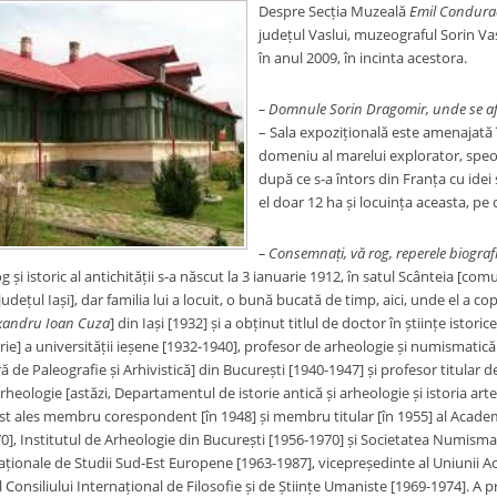
Despre Secția Muzeală
Emil Condura
județul Vaslui, muzeograful Sorin Vas
în anul 2009, în incinta acestora.
– Domnule Sorin Dragomir, unde se af
– Sala expozițională este amenajată
domeniu al marelui explorator, speol
după ce s-a întors din Franța cu idei 
el doar 12 ha și locuința aceasta, pe
– Consemnați, vă rog, reperele biograf
 și istoric al antichității s-a născut la 3 ianuarie 1912, în satul Scânteia [co
 județul Iași], dar familia lui a locuit, o bună bucată de timp, aici, unde el a cop
xandru Ioan Cuza
] din Iași [1932] și a obținut titlul de doctor în științe istorice
orie] a universității ieșene [1932-1940],
profesor de arheologie și numismatică 
 de Paleografie și Arhivistică] din București [1940-1947] și profesor titular 
arheologie [astăzi, Departamentul de istorie antică și arheologie și istoria artei
ost ales membru corespondent [în 1948] și membru titular [în 1955] al Aca
70],
Institutul de Arheologie din București [1956-1970] și Societatea Numismat
naționale de Studii Sud-Est Europene [1963-1987], vicepreședinte al Uniunii A
 Consiliului Internațional de Filosofie și de Științe Umaniste [1969-1974]. A pr