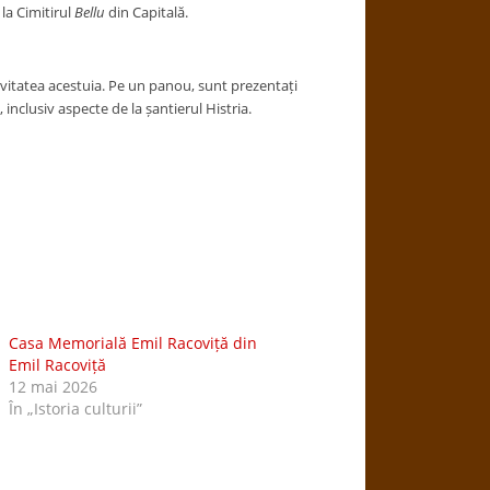
la Cimitirul
Bellu
din Capitală.
tivitatea acestuia. Pe un panou, sunt prezentați
ă, inclusiv aspecte de la șantierul Histria.
Casa Memorială Emil Racoviță din
Emil Racoviță
12 mai 2026
În „Istoria culturii”