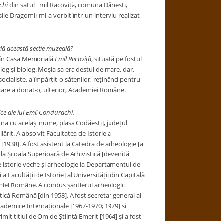
chi
din satul Emil Racoviță, comuna Dănești,
ile Dragomir mi-a vorbit într-un interviu realizat
lă această secție muzeală?
 în Casa Memorială
Emil Racoviță
, situată pe fostul
og și biolog. Moșia sa era destul de mare, dar,
socialiste, a împărțit-o sătenilor, reținând pentru
 care a donat-o, ulterior, Academiei Române.
ice ale lui Emil Condurachi.
muna cu același nume, plasa Codăești], județul
ilărit.
A absolvit Facultatea de Istorie a
 [1938].
A fost asistent la Catedra de arheologie [a
la Școala Superioară de Arhivistică [devenită
de istorie veche și arheologie la Departamentul de
 a Facultății de Istorie] al Universității din Capitală
demiei Române. A condus
șantierul arheologic
ică Română [din 1958]. A fost secretar general al
cademice Internaționale [1967-1970; 1979] și
imit titlul de Om de Știință Emerit [1964] și a fost