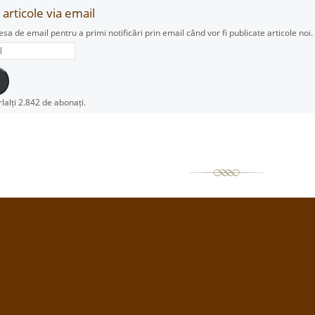
articole via email
esa de email pentru a primi notificări prin email când vor fi publicate articole noi.
rlalți 2.842 de abonați.