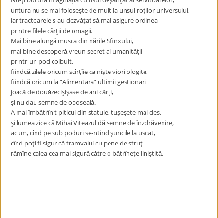
Nu-ţi bucura imaginaţia cu rîsul deşǎnţat al servitoarelor,
untura nu se mai foloseşte de mult la unsul roţilor universului,
iar tractoarele s-au dezvǎţat sǎ mai asigure ordinea
printre filele cǎrţii de omagii.
Mai bine alungǎ musca din nǎrile Sfinxului,
mai bine descoperǎ vreun secret al umanitǎţii
printr-un pod colbuit,
fiindcǎ zilele oricum scîrţîie ca nişte viori ologite,
fiindcǎ oricum la “Alimentara” ultimii gestionari
joacǎ de douǎzecişişase de ani cǎrţi,
şi nu dau semne de obosealǎ.
A mai îmbǎtrînit piticul din statuie, tuşeşete mai des,
şi lumea zice cǎ Mihai Viteazul dǎ semne de înzdrǎvenire,
acum, cînd pe sub poduri se-ntind şuncile la uscat,
cînd poţi fi sigur cǎ tramvaiul cu pene de struţ
rǎmîne calea cea mai sigurǎ cǎtre o bǎtrîneţe liniştitǎ.