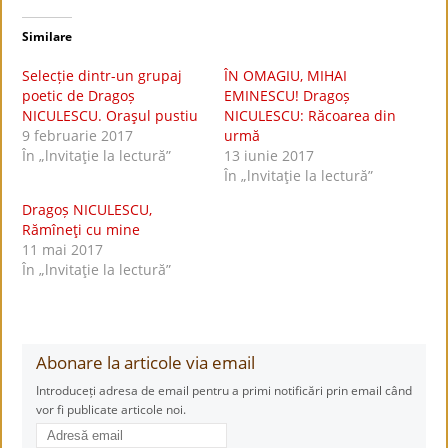
Similare
Selecție dintr-un grupaj
ÎN OMAGIU, MIHAI
poetic de Dragoș
EMINESCU! Dragoș
NICULESCU. Oraşul pustiu
NICULESCU: Răcoarea din
9 februarie 2017
urmă
În „lnvitaţie la lectură”
13 iunie 2017
În „lnvitaţie la lectură”
Dragoș NICULESCU,
Rămîneţi cu mine
11 mai 2017
În „lnvitaţie la lectură”
Abonare la articole via email
Introduceți adresa de email pentru a primi notificări prin email când
vor fi publicate articole noi.
Adresă
email