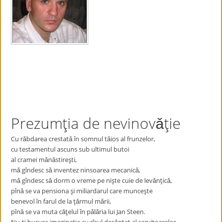
Prezumţia de nevinovǎţie
Cu rǎbdarea crestatǎ în somnul tǎios al frunzelor,
cu testamentul ascuns sub ultimul butoi
al cramei mǎnǎstireşti,
mǎ gîndesc sǎ inventez ninsoarea mecanicǎ,
mǎ gîndesc sǎ dorm o vreme pe nişte cuie de levǎnţicǎ,
pînǎ se va pensiona şi miliardarul care munceşte
benevol în farul de la ţǎrmul mǎrii,
pînǎ se va muta cǎţelul în pǎlǎria lui Jan Steen.