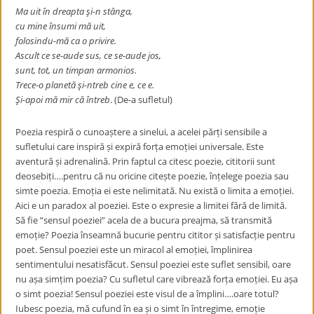
Ma uit în dreapta şi-n stânga,
cu mine însumi mă uit,
folosindu-mă ca o privire.
Ascult ce se-aude sus, ce se-aude jos,
sunt, tot, un timpan armonios.
Trece-o planetă şi-ntreb cine e, ce e.
Şi-apoi mă mir că întreb
. (De-a sufletul)
Poezia respiră o cunoaștere a sinelui, a acelei părți sensibile a
sufletului care inspiră și expiră forța emoției universale. Este
aventură și adrenalină. Prin faptul ca citesc poezie, cititorii sunt
deosebiți….pentru că nu oricine citește poezie, înțelege poezia sau
simte poezia. Emoția ei este nelimitată. Nu există o limita a emoției.
Aici e un paradox al poeziei. Este o expresie a limitei fără de limită.
Să fie ”sensul poeziei” acela de a bucura preajma, să transmită
emoție? Poezia înseamnă bucurie pentru cititor și satisfacție pentru
poet. Sensul poeziei este un miracol al emoției, împlinirea
sentimentului nesatisfăcut. Sensul poeziei este suflet sensibil, oare
nu așa simțim poezia? Cu sufletul care vibrează forța emoției. Eu așa
o simt poezia! Sensul poeziei este visul de a împlini….oare totul?
Iubesc poezia, mă cufund în ea și o simt în întregime, emoție