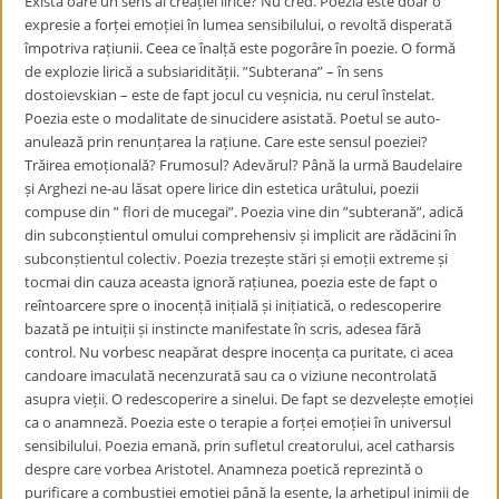
Există oare un sens al creației lirice? Nu cred. Poezia este doar o
expresie a forței emoției în lumea sensibilului, o revoltă disperată
împotriva rațiunii. Ceea ce înalță este pogorâre în poezie. O formă
de explozie lirică a subsiaridității. ”Subterana” – în sens
dostoievskian – este de fapt jocul cu veșnicia, nu cerul înstelat.
Poezia este o modalitate de sinucidere asistată. Poetul se auto-
anulează prin renunțarea la rațiune. Care este sensul poeziei?
Trăirea emoțională? Frumosul? Adevărul? Până la urmă Baudelaire
și Arghezi ne-au lăsat opere lirice din estetica urâtului, poezii
compuse din ” flori de mucegai”. Poezia vine din ”subterană”, adică
din subconștientul omului comprehensiv și implicit are rădăcini în
subconștientul colectiv. Poezia trezește stări și emoții extreme și
tocmai din cauza aceasta ignoră rațiunea, poezia este de fapt o
reîntoarcere spre o inocență inițială și inițiatică, o redescoperire
bazată pe intuiții și instincte manifestate în scris, adesea fără
control. Nu vorbesc neapărat despre inocența ca puritate, ci acea
candoare imaculată necenzurată sau ca o viziune necontrolată
asupra vieții. O redescoperire a sinelui. De fapt se dezvelește emoției
ca o anamneză. Poezia este o terapie a forței emoției în universul
sensibilului. Poezia emană, prin sufletul creatorului, acel catharsis
despre care vorbea Aristotel. Anamneza poetică reprezintă o
purificare a combustiei emoției până la esențe, la arhetipul inimii de