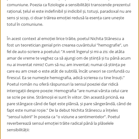
comuniune. Poezia ca fiziologie a sensibilității transcende prezentul
rațional, țelul ei este indefinibil și indicibil și, totuși, paradoxal nu are
sens și scop, ci doar trăirea emoției redusă la esența care unește
totul în comuniune.
În acest context al emoției lirice trăite, poetul Nichita Stănescu a
fost un teoretician genial prin crearea cuvântului ”hemografie”, un
fel de auto-scriere a poetului: ”A venit îngerul și mi-a zis: de atâta
amar de vreme te veghez ca să ajungi om de știință și tu până acum
nu ai inventat nimic! Cum să nu; am inventat; numai că știința pe
care eu am creat-o este atât de subtilă, încât uneori se confundă cu
firescul. Ea se numește hemografia, adică scrierea cu tine însuți.”
Poetul român nu oferă răspunsuri la sensul poeziei dar ridică
interogații despre poezie: Hemografia ”are numai vârsta celui care
se scrie pe sine. Strămoșii ei sunt în viitor. Din această pricină, ea
pare stângace când de fapt este plânsă, și pare sângerândă, când de
fapt este numai roșie.” De la debut Nichita Stănescu a înțeles
”sensul iubirii” în poezia ca ”o viziune a sentimentelor”. Poetul
reverberează sensul emoției trăite radical până la plăselele
sensibilității: