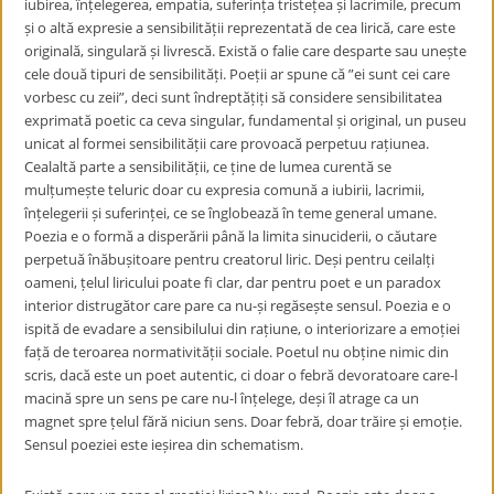
iubirea, înțelegerea, empatia, suferința tristețea și lacrimile, precum
și o altă expresie a sensibilității reprezentată de cea lirică, care este
originală, singulară și livrescă. Există o falie care desparte sau unește
cele două tipuri de sensibilități. Poeții ar spune că ”ei sunt cei care
vorbesc cu zeii”, deci sunt îndreptățiți să considere sensibilitatea
exprimată poetic ca ceva singular, fundamental și original, un puseu
unicat al formei sensibilității care provoacă perpetuu rațiunea.
Cealaltă parte a sensibilității, ce ține de lumea curentă se
mulțumește teluric doar cu expresia comună a iubirii, lacrimii,
înțelegerii și suferinței, ce se înglobează în teme general umane.
Poezia e o formă a disperării până la limita sinuciderii, o căutare
perpetuă înăbușitoare pentru creatorul liric. Deși pentru ceilalți
oameni, țelul liricului poate fi clar, dar pentru poet e un paradox
interior distrugător care pare ca nu-și regăsește sensul. Poezia e o
ispită de evadare a sensibilului din rațiune, o interiorizare a emoției
față de teroarea normativității sociale. Poetul nu obține nimic din
scris, dacă este un poet autentic, ci doar o febră devoratoare care-l
macină spre un sens pe care nu-l înțelege, deși îl atrage ca un
magnet spre țelul fără niciun sens. Doar febră, doar trăire și emoție.
Sensul poeziei este ieșirea din schematism.