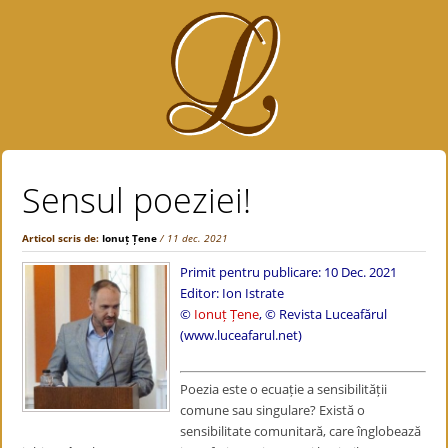
Sensul poeziei!
Articol scris de:
Ionuț Țene
/ 11 dec. 2021
Primit pentru publicare: 10 Dec. 2021
Editor: Ion Istrate
©
Ionuț Țene
, © Revista Luceafărul
(www.luceafarul.net)
Poezia este o ecuație a sensibilității
comune sau singulare? Există o
sensibilitate comunitară, care înglobează