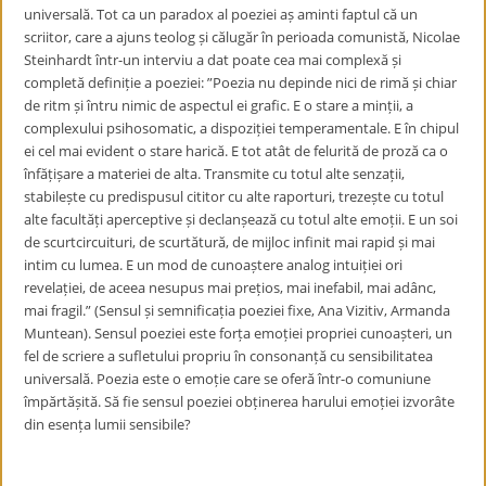
universală. Tot ca un paradox al poeziei aș aminti faptul că un
scriitor, care a ajuns teolog și călugăr în perioada comunistă, Nicolae
Steinhardt într-un interviu a dat poate cea mai complexă și
completă definiție a poeziei: ”Poezia nu depinde nici de rimă și chiar
de ritm și întru nimic de aspectul ei grafic. E o stare a minții, a
complexului psihosomatic, a dispoziției temperamentale. E în chipul
ei cel mai evident o stare harică. E tot atât de felurită de proză ca o
înfățișare a materiei de alta. Transmite cu totul alte senzații,
stabilește cu predispusul cititor cu alte raporturi, trezește cu totul
alte facultăți aperceptive și declanșează cu totul alte emoții. E un soi
de scurtcircuituri, de scurtătură, de mijloc infinit mai rapid și mai
intim cu lumea. E un mod de cunoaștere analog intuiției ori
revelației, de aceea nesupus mai prețios, mai inefabil, mai adânc,
mai fragil.” (Sensul și semnificația poeziei fixe, Ana Vizitiv, Armanda
Muntean). Sensul poeziei este forța emoției propriei cunoașteri, un
fel de scriere a sufletului propriu în consonanță cu sensibilitatea
universală. Poezia este o emoție care se oferă într-o comuniune
împărtășită. Să fie sensul poeziei obținerea harului emoției izvorâte
din esența lumii sensibile?