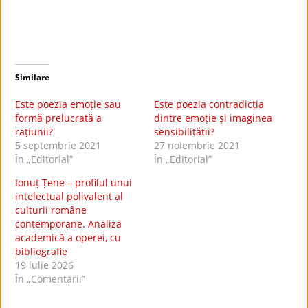
Similare
Este poezia emoție sau
Este poezia contradicția
formă prelucrată a
dintre emoție și imaginea
rațiunii?
sensibilității?
5 septembrie 2021
27 noiembrie 2021
În „Editorial”
În „Editorial”
Ionuț Țene – profilul unui
intelectual polivalent al
culturii române
contemporane. Analiză
academică a operei, cu
bibliografie
19 iulie 2026
În „Comentarii”