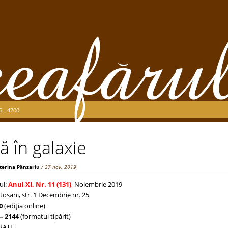
5 - 4200
ă în galaxie
terina Pânzariu
/ 27 nov. 2019
ul:
Anul XI, Nr. 11 (131)
, Noiembrie 2019
toșani, str. 1 Decembrie nr. 25
0
(ediţia online)
– 2144
(formatul tipărit)
TRATE