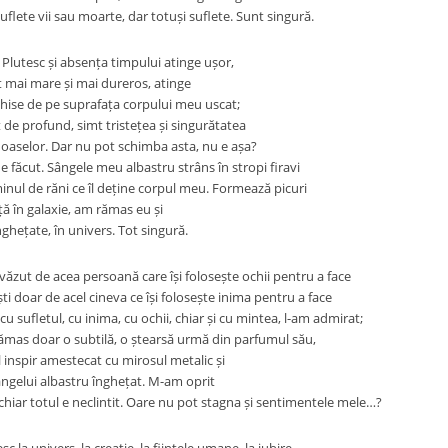
uflete vii sau moarte, dar totuși suflete. Sunt singură.
Plutesc și absența timpului atinge ușor,
 mai mare și mai dureros, atinge
chise de pe suprafața corpului meu uscat;
 de profund, simt tristețea și singurătatea
aselor. Dar nu pot schimba asta, nu e așa?
 făcut. Sângele meu albastru strâns în stropi firavi
inul de răni ce îl deține corpul meu. Formează picuri
ță în galaxie, am rămas eu și
nghețate, în univers. Tot singură.
văzut de acea persoană care își folosește ochii pentru a face
ești doar de acel cineva ce își folosește inima pentru a face
 cu sufletul, cu inima, cu ochii, chiar și cu mintea, l-am admirat;
mas doar o subtilă, o ștearsă urmă din parfumul său,
 inspir amestecat cu mirosul metalic și
sângelui albastru înghețat. M-am oprit
chiar totul e neclintit. Oare nu pot stagna și sentimentele mele…?