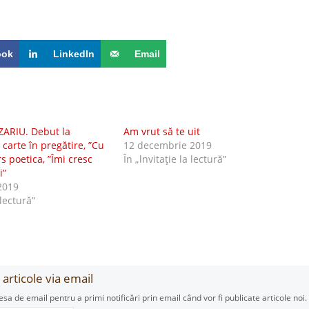
ook
LinkedIn
Email
ZARIU. Debut la
Am vrut să te uit
 carte în pregătire, ”Cu
12 decembrie 2019
rs poetica, ”Îmi cresc
În „lnvitaţie la lectură”
i”
2019
 lectură”
articole via email
esa de email pentru a primi notificări prin email când vor fi publicate articole noi.