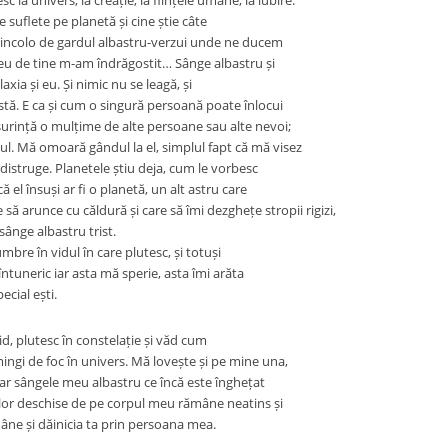
 la univers, la creație, la ființele umane, la iubire.
e suflete pe planetă și cine știe câte
dincolo de gardul albastru-verzui unde ne ducem
i eu de tine m-am îndrăgostit… Sânge albastru și
xia și eu. Și nimic nu se leagă, și
stă. E ca și cum o singură persoană poate înlocui
urință o mulțime de alte persoane sau alte nevoi;
tul. Mă omoară gândul la el, simplul fapt că mă visez
 distruge. Planetele știu deja, cum le vorbesc
ă el însuși ar fi o planetă, un alt astru care
 să arunce cu căldură și care să îmi dezghețe stropii rigizi,
 sânge albastru trist.
umbre în vidul în care plutesc, și totuși
 întuneric iar asta mă sperie, asta îmi arăta
ecial ești.
id, plutesc în constelație și văd cum
ingi de foc în univers. Mă lovește și pe mine una,
ar sângele meu albastru ce încă este înghețat
ilor deschise de pe corpul meu rămâne neatins și
âne și dăinicia ta prin persoana mea.