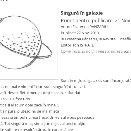
Singură în galaxie
Primit pentru publicare: 21 Nov
Autor: Ecaterina PÂNZARIU
Publicat: 27 Nov. 2019
© Ecaterina Pânzariu
,
© Revista Luceafăr
Editor: Ion ISTRATE
Opinii, recenzii pot fi trimise la adresa:
ionv
Sunt în mijlocul galaxiei, sunt înconjurat
esc,
nu mai e nimeni în jur, sunt singură într-un vid,
viață, deși sufletul meu plutește acolo, cufundat
 e viu, a fost ucis
ică și el acum doar zace în mine. Și
 singură, plutesc, nu se mai mișcă
gnează și timpul nu mai trece. Universul e pus pe repaus
ă. Tot singură m-aș simți și în mijlocul unei mulțimi
lte suflete ce respiră, cărora le curge sânge