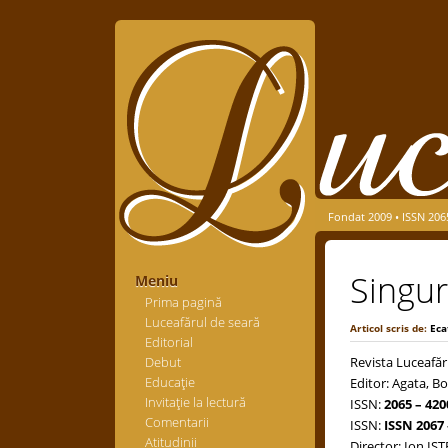
Fondat 2009 • ISSN 206
Singur
Meniu
Prima pagină
Luceafărul de seară
Articol scris de:
Eca
Editorial
Debut
Revista Luceafăr
Educaţie
Editor: Agata, Bo
Invitaţie la lectură
ISSN:
2065 – 420
Comentarii
ISSN:
ISSN 2067 
Atitudinii
Director: Ion IS