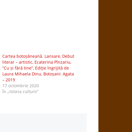
Cartea botoșăneană. Lansare, Debut
literar – artistic, Ecaterina Pînzariu,
”Cu și fără tine”, Ediţie îngrijită de
Laura Mihaela Dinu, Botoșani: Agata
– 2019
17 octombrie 2020
În „Istoria culturii”