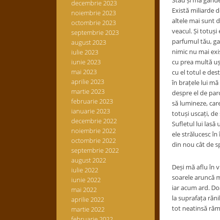
Stau și mă gândesc
decembrie 2023
Există miliarde d
noiembrie 2023
altele mai sunt 
octombrie 2023
veacul. Și totuș
septembrie 2023
parfumul tău, gala
august 2023
nimic nu mai exi
iulie 2023
iunie 2023
cu prea multă uș
mai 2023
cu el totul e des
aprilie 2023
în brațele lui mă
martie 2023
despre el de parc
februarie 2023
să lumineze, care
ianuarie 2023
totuși uscați, de
decembrie 2022
Sufletul lui lasă 
noiembrie 2022
ele strălucesc în
octombrie 2022
din nou cât de sp
septembrie 2022
august 2022
Deși mă aflu în v
iulie 2022
soarele aruncă m
iunie 2022
iar acum ard. Do
mai 2022
la suprafața răn
aprilie 2022
tot neatinsă răm
martie 2022
februarie 2022