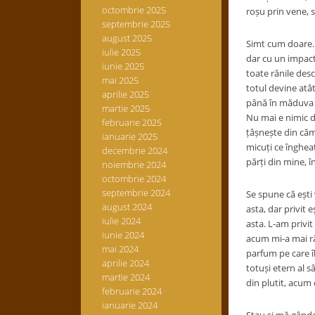
octombrie 2025
roșu prin vene, s
septembrie 2025
august 2025
Simt cum doare. 
iulie 2025
dar cu un impact
iunie 2025
toate rănile des
mai 2025
totul devine atât
aprilie 2025
până în măduva o
martie 2025
Nu mai e nimic de
februarie 2025
țâșnește din căm
ianuarie 2025
micuți ce înghea
decembrie 2024
părți din mine, î
noiembrie 2024
octombrie 2024
septembrie 2024
Se spune că ești 
august 2024
asta, dar privit 
iulie 2024
asta. L-am privit
iunie 2024
acum mi-a mai ră
mai 2024
parfum pe care îl
aprilie 2024
totuși etern al 
martie 2024
din plutit, acum 
februarie 2024
ianuarie 2024