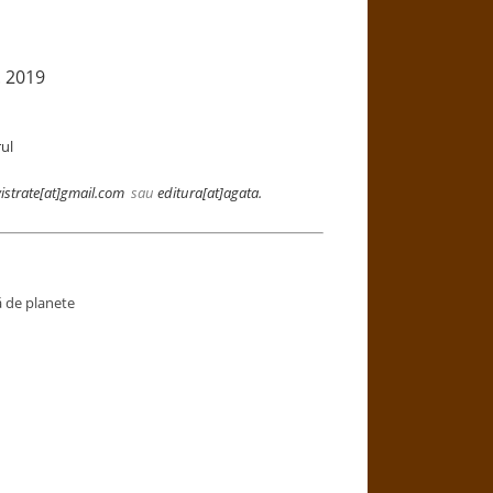
. 2019
ul
istrate
[at]gmail.com
sau
editura[at]agata.
ă de planete