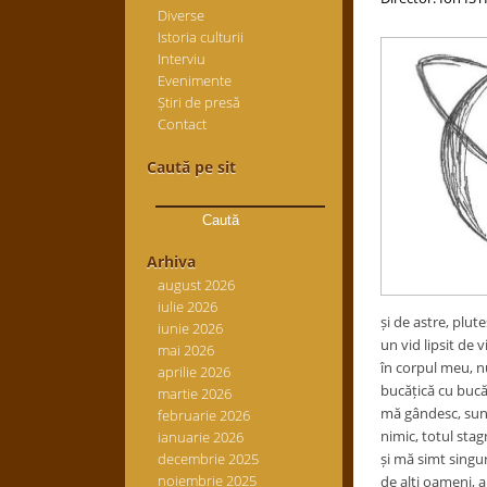
Diverse
Istoria culturii
Interviu
Evenimente
Știri de presă
Contact
Caută pe sit
Caută
după:
Arhiva
august 2026
iulie 2026
și de astre, plut
iunie 2026
un vid lipsit de 
mai 2026
în corpul meu, nu
aprilie 2026
bucățică cu bucăț
martie 2026
mă gândesc, sunt
februarie 2026
nimic, totul sta
ianuarie 2026
decembrie 2025
și mă simt singur
noiembrie 2025
de alți oameni, a