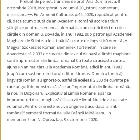
Preluat de pe net, transmis de prof. Ana Dumitrescu, 8
octombrie 2018, incorporat in volumul 20 „Istorii, comentarii,
miscelanea~~, Ed. Armonii Culturale, p.45, 2020, republicat pentru
că, dacă acum o sută de ani Academia Română acorda titluri
științífice pentru asemenea informații, acum istoricii nici nu citesc
cărțile din domeniu. Dovada, în anul 1982, sub patronajul Academiei
Maghiare de Științe, a fost tipărită o carte de lingvistică numită „A
Magyar Szokeszlet Roman Elemeinek Tortenete”, în care se
dovedește că 2.333 de cuvinte din lexicul de bază al limbii maghiare
sunt împrumuturi din limba română! Cu toate că această carte a
ajuns un an mai târziu la Academia Română, adică în anul 1983
(după cum susține directorul editurii Uranus, Dumitru Ioncică),
lingviștii români au ignorat-o, astfel că aceleași 2.333 de cuvinte pe
care ungurii demonstrează că le-au împrumutat din limba română,
la noi, în Dicționarul Explicativ al Limbii Române, apar ca
împrumuturi din… maghiară (!!!) sau alte limbi. Nu-i de actualitate
volumul „Pentru cine este nocivă originea traco-dacă a limbii
române?” semnată tocmai de Iulia Brânză Mihăileanu, in
memoriam? Ion N. Oprea, Iași, 9 octombrie, 2020.