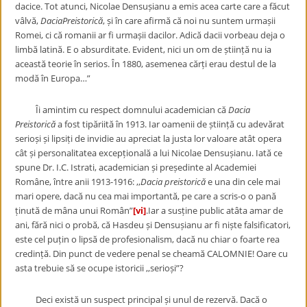
dacice. Tot atunci, Nicolae Densușianu a emis acea carte care a făcut
vâlvă,
DaciaPreistorică
, și în care afirmă că noi nu suntem urmașii
Romei, ci că romanii ar fi urmașii dacilor. Adică dacii vorbeau deja o
limbă latină. E o absurditate. Evident, nici un om de știință nu ia
această teorie în serios. În 1880, asemenea cărți erau destul de la
modă în Europa…”
Îi amintim cu respect domnului academician că
Dacia
Preistorică
a fost tipăriită în 1913. Iar oamenii de știință cu adevărat
serioși și lipsiți de invidie au apreciat la justa lor valoare atât opera
cât și personalitatea excepțională a lui Nicolae Densușianu. Iată ce
spune Dr. I.C. Istrati, academician și președinte al Academiei
Române, între anii 1913-1916: ,,
Dacia preistorică
e una din cele mai
mari opere, dacă nu cea mai importantă, pe care a scris-o o pană
ținută de mâna unui Român”
[vi]
.Iar a susține public atâta amar de
ani, fără nici o probă, că Hasdeu și Densușianu ar fi niște falsificatori,
este cel puțin o lipsă de profesionalism, dacă nu chiar o foarte rea
credință. Din punct de vedere penal se cheamă CALOMNIE! Oare cu
asta trebuie să se ocupe istoricii ,,serioși”?
Deci există un suspect principal și unul de rezervă. Dacă o