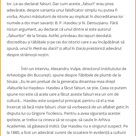
lor. Le-au declarat falsuri. Dar cum aceste ,,falsuri” erau prea
adevărate, despre varianta unui falsificator simplu nu putea fi
vorba. Atunci măsluitorii de istorie au implicat în discreditarea lor
numele a doi mari savanți: B. P. Hasdeu și N. Densușianu. Fără
niciun argument, au declarat că unul dintre ei este autorul
,,falsurilor” de la Sinaia. Astfel, prindeau doi iepuri deodată:
discreditau și tăblițele și pe cei doi istorici care s-au încăpățânat să
spună, unul în
Pierit-au dacii?
și altul în
Dacia preistorică
adevărul
despre strămoșii noștri.
Într-un interviu, Alexandru Vulpe, directorul Institutului de
Arheologie din București, spune despre Tăblițele de plumb de la
Sinaia: ,,Eu le-am preluat de la generația dinaintea mea drept
«falsurile lui Hașdeu». Hasdeu a făcut falsuri, se știe. Ceea ce putem
spune noi este că acela care a făcut aceste falsuri era un om de
cultură… Hasdeu este suspectul principal, pentru că el a mai
încercat să facă niște falsuri, chiar să vorbească de un alfabet getic în
disputa lui cu Grigore Tocilescu. Pentru a avea siguranța acestei
ipoteze, ar trebui ca cineva să se ocupe, să caute în Arhiva
Academiei, să găsească indicii. Dar Hasdeu nu e singurul suspect. Pe
la 1880, a fost un adevărat curent de scoatere în evidență a culturii