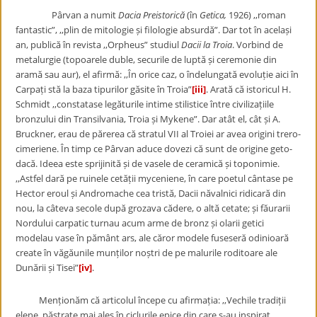
Pârvan a numit
Dacia Preistorică
(în
Getica,
1926) ,,roman
fantastic”, ,,plin de mitologie și filologie absurdă”. Dar tot în același
an, publică în revista ,,Orpheus” studiul
Dacii la Troia
. Vorbind de
metalurgie (topoarele duble, securile de luptă și ceremonie din
aramă sau aur), el afirmă: ,,În orice caz, o îndelungată evoluție aici în
Carpați stă la baza tipurilor găsite în Troia”
[iii]
. Arată că istoricul H.
Schmidt ,,constatase legăturile intime stilistice între civilizațiile
bronzului din Transilvania, Troia și Mykene”. Dar atât el, cât și A.
Bruckner, erau de părerea că stratul VII al Troiei ar avea origini trero-
cimeriene. În timp ce Pârvan aduce dovezi că sunt de origine geto-
dacă. Ideea este sprijinită și de vasele de ceramică și toponimie.
,,Astfel dară pe ruinele cetății myceniene, în care poetul cântase pe
Hector eroul și Andromache cea tristă, Dacii năvalnici ridicară din
nou, la câteva secole după grozava cădere, o altă cetate; și făurarii
Nordului carpatic turnau acum arme de bronz și olarii getici
modelau vase în pământ ars, ale căror modele fuseseră odinioară
create în văgăunile munților noștri de pe malurile roditoare ale
Dunării și Tisei”
[iv]
.
Menționăm că articolul începe cu afirmația: ,,Vechile tradiții
elene, păstrate mai ales în ciclurile epice din care s-au inspirat