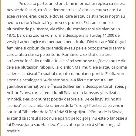
Pe de altă parte, un istoric bine informat ar replica că nu era
nevoie de falsuri, ca să se demonstreze că dacii aveau scriere. La
acea vreme, erau destule dovezi care arătau că strămoșii noștri au
avut o cultură înaintată și un scris propriu. Existau semnele
plutașilor de pe Bistrița, ale răbojului românesc și ale olarilor. În
1875, baroana Zsöfia von Torma descoperă la Turdaș 11.000 de
vestigii arheologice din perioada neoliticului. Dintre care 300 (figuri
feminine și cioburi de ceramică) aveau pe ele pictograme și semne
care arătau clar că pe teritoriul României a existat o scriere
străveche încă din neolitic. În ale cărei semne se regăsesc multe din
cele ale plutașilor, răbojului și olarilor. Mai mult, ele arătau că prima
scriere s-a născut în spațiul carpato-danubiano-pontic. Zsöfia von
Torma a catalogat 134 de semne și le-a făcut cunoscute lumii
științifice internaționale. Însuși Schliemann, descoperitorul Troiei, și
Arthur Evans, care a redat lumii Palatul din Knossos și civilizația
minoică, s-au pronunțat pozitiv despre ele. De ce lingviștii noștri
,,serioși” se fac a uita de scrierea de la Turdaș? Pentru că ea vine în
sprijinul Tăblițelor de la Tărtăria! Și în sprijinul Plăcilor de la Sinaia,
arătând că scrisul dacic nu a apărut pe loc gol și nu este o fantezie a
lui Densușianu sau Hasdeu. Ci a avut o puternică și îndelungată
tradiție.