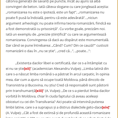
câtorva generații de savanți pe puncte, încât au ajuns să aibă
convingeri de beton. Iată câteva slogane cu care jonglează aceștia:
,,romanizarea nu este o ipoteză, este un fapt”, ,,romanizarea nu
poate fi pusă la îndoială, pentru că este adevărată”, ,,niciun
argument arheologic nu poate infirma teoria romanizării, fiindcă ea
a fost demonstrată cu prisosință”. Cu vorbe goale, precizăm noi.
Iată un exemplu de ,,precizie științifică” cu care se argumentează
romanizarea. Convingerea că dacii au dispărut este monumentală.
Dar când se pune întrebarea: ,,Când? Cum? Din ce cauză?” custozii
romanizării o dau în ,,nu se știe”, ,,cred că…”, ,,poate…”:
,,Existența dacilor liberi e certificată, dar ce s-a întâmplat cu
ei nu se știe
[xii]
” (academician Alexandru Vulpe); ,,Limba latină din
care s-a născut limba română s-a păstrat în arcul carpatic, în opinia
mea, dar cum a ajuns să ocupe toată Moldova, până dincolo de
Transnistria și Bucovina, nu știu! Cred că responsabili sunt păstorii
prin transhumanță
[xiii]
” (A. Vulpe); ,,De ce s-a pierdut limba dacilor
vorbită în Moldova, chiar în ciuda faptului că aveau aceleași
obiceiuri cu cei din Transilvania? Aici poate să intervină puterea
limbii latine, care s-a suprapus și a distrus dialectele geto-dace
[xiv]
”
(A. Vulpe); ,,Cât a fost de extinsă și de profundă această romanizare