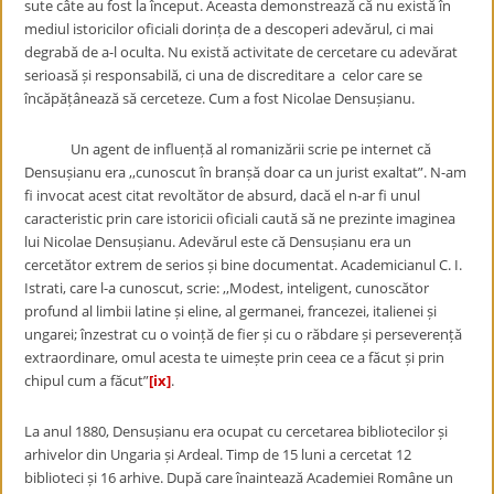
sute câte au fost la început. Aceasta demonstrează că nu există în
mediul istoricilor oficiali dorința de a descoperi adevărul, ci mai
degrabă de a-l oculta. Nu există activitate de cercetare cu adevărat
serioasă și responsabilă, ci una de discreditare a celor care se
încăpățânează să cerceteze. Cum a fost Nicolae Densușianu.
Un agent de influență al romanizării scrie pe internet că
Densușianu era ,,cunoscut în branșă doar ca un jurist exaltat”. N-am
fi invocat acest citat revoltător de absurd, dacă el n-ar fi unul
caracteristic prin care istoricii oficiali caută să ne prezinte imaginea
lui Nicolae Densușianu. Adevărul este că Densușianu era un
cercetător extrem de serios și bine documentat. Academicianul C. I.
Istrati, care l-a cunoscut, scrie: ,,Modest, inteligent, cunoscător
profund al limbii latine și eline, al germanei, francezei, italienei și
ungarei; înzestrat cu o voință de fier și cu o răbdare și perseverență
extraordinare, omul acesta te uimește prin ceea ce a făcut și prin
chipul cum a făcut”
[ix]
.
La anul 1880, Densușianu era ocupat cu cercetarea bibliotecilor și
arhivelor din Ungaria și Ardeal. Timp de 15 luni a cercetat 12
biblioteci și 16 arhive. După care înaintează Academiei Române un