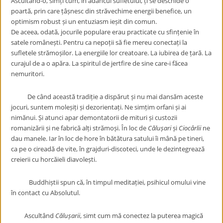
Ascultând-o, simți cum, în adâncul sufletului, ți se deschide o
poartă, prin care țâșnesc din străvechime energii benefice, un
optimism robust și un entuziasm ieșit din comun.
De aceea, odată, jocurile populare erau practicate cu sfințenie în
satele românești. Pentru ca nepoții să fie mereu conectați la
sufletele strămoșilor. La energiile lor creatoare. La iubirea de țară. La
curajul de a o apăra. La spiritul de jertfire de sine care-i făcea
nemuritori.
De când această tradiție a dispărut și nu mai dansăm aceste
jocuri, suntem moleșiți și dezorientați. Ne simțim orfani și ai
nimănui. Și atunci apar demontatorii de mituri și custozii
romanizării și ne fabrică alți strămoși. În loc de
Călușari
și
Ciocârlii
ne
dau manele. Iar în loc de hore în bătătura satului îi mână pe tineri,
ca pe o cireadă de vite, în grajduri-discoteci, unde le dezintegrează
creierii cu horcăieli diavolești.
Buddhiștii spun că, în timpul meditației, psihicul omului vine
în contact cu Absolutul.
Ascultând
Călușarii
, simt cum mă conectez la puterea magică