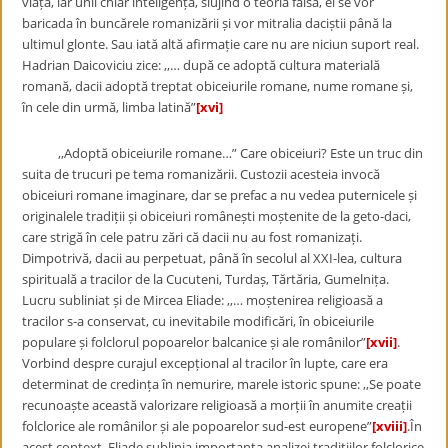
viața, iar unii chiar inteligența, slujind o teoria falsă, ei se vor
baricada în buncărele romanizării și vor mitralia daciștii până la
ultimul glonte. Sau iată altă afirmație care nu are niciun suport real.
Hadrian Daicoviciu zice: ,,… după ce adoptă cultura materială
romană, dacii adoptă treptat obiceiurile romane, nume romane și,
în cele din urmă, limba latină”
[xvi]
,,Adoptă obiceiurile romane…” Care obiceiuri? Este un truc din
suita de trucuri pe tema romanizării. Custozii acesteia invocă
obiceiuri romane imaginare, dar se prefac a nu vedea puternicele și
originalele tradiții și obiceiuri românești moștenite de la geto-daci,
care strigă în cele patru zări că dacii nu au fost romanizați.
Dimpotrivă, dacii au perpetuat, până în secolul al XXI-lea, cultura
spirituală a tracilor de la Cucuteni, Turdaș, Tărtăria, Gumelnița.
Lucru subliniat și de Mircea Eliade: ,,… moștenirea religioasă a
tracilor s-a conservat, cu inevitabile modificări, în obiceiurile
populare și folclorul popoarelor balcanice și ale românilor”
[xvii]
.
Vorbind despre curajul excepțional al tracilor în lupte, care era
determinat de credința în nemurire, marele istoric spune: ,,Se poate
recunoaște această valorizare religioasă a morții în anumite creații
folclorice ale românilor și ale popoarelor sud-est europene”
[xviii]
.În
acest context, Eliade sublinia importanța analizei tradițiilor folclorice