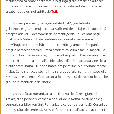
recunoască că toate doctoratele în știință și diplomele de artă ale
lumii nu pot face dintr-o maimuță cu dar suficient de imitație un
creator de valori noi spirituale”
[xi]
.
Tocmai pe acești ,,papagali intelectuali”, ,,vertebrate
gelatinoase” și ,,maimuțoi cu dar suficient de imitație”, incapabili să
accepte adevărul descoperit de oamenii geniali, au contat nașii
noștri de la Vatican. Ei discreditează adevărata cercetare și
adevărații cercetători, hărțuindu-i cu critici și amenințări, pânâ
aceștia părăsesc scârbiți lumea academică, cum a făcut Hasdeu. Sau
mor subit în floarea vârstei, cum s-a întâmplat cu Densușianu. Inșii
mediocri nu pun la îndoială o idee absurdă, când aceasta vine de la
o autoritate înaltă. Or, papalitatea era pe atunci o autoritate foarte
înaltă. Când s-a făcut istoria limbii şi a poporului român, în secolul al
XIX-lea, ideea romanizării dacilor a fost pescuită din scrisorile papilor
și pusă în manualele de istorie.
Aşa s-a făcut romanizarea dacilor. Nu de către legiunile lui
Traian, ci de penele şi cerneala papilor de la Roma? Şi cu penele şi
cerneala scribilor români. Romanizare cu pene şi cerneală. Coşuri de
pene şi râuri de cerneală. Aceste râuri de cerneală au spălat creierii