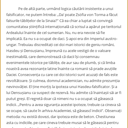
Pe de altă parte, urmând logica căutării insistente a unui
falsificator, ne putem întreba: ,,Da’ poate Zsöfia von Torma a făcut
falsurile tăblițelor de la Sinaia?” Că ea chiar a luptat să convingă
comunitatea științifică internațională că scrisul a apărut pe teritoriul
Ardealului înainte de cel sumerian. Nu, nu era nevoie să fie
implicată. Ea nu s-a ocupat de daci. Ș-apoi era din Imperiul austro-
ungar. Trebuiau discreditați cei doi mari istorici de geniu români,
Hasdeu și Densușianu, împreună cu acele vestigii de o valoare
inestimabilă, care demonstrează că dacii își consemnau
evenimentele istorice pe tăblițe, de aur sau de plumb, și că limba
noastră avea rezonanțe latine înainte ca romanii să prade avuțiile
Daciei. Consecvența cu care cei doi istorici sunt acuzați de fals este
revoltătoare. Și culmea, domnul academician, nu admite prezumția
nevinovăției. El ține morțiș la ipoteza unui Hasdeu-falsificator. Și a
lui Densușianu ca suspect de rezervă. Nu admite că înaintașii săi ar fi
putut greși. El regretă doar că nimeni nu s-a ocupat să găsească
indicii. ,,Pentru a avea siguranța acestei ipoteze, trebuie ca cineva să
se ocupe, să caute în arhiva Academiei, să găseascî indicii”. Observați
metoda: nu există dovezi, dar ipoteza este de beton. Chestiunea
asta cu indiciile, pe care cineva trebuie musai să le găsească pentru