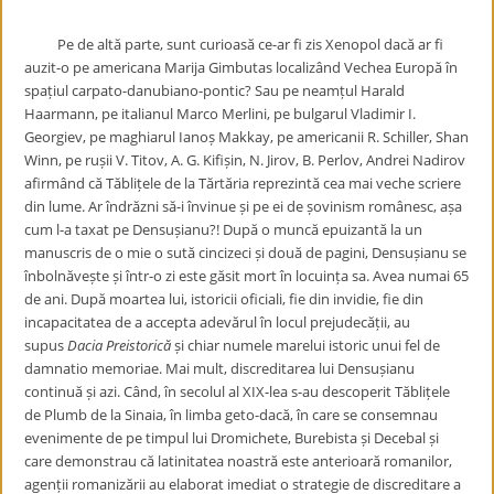
Pe de altă parte, sunt curioasă ce-ar fi zis Xenopol dacă ar fi
auzit-o pe americana Marija Gimbutas localizând Vechea Europă în
spațiul carpato-danubiano-pontic? Sau pe neamțul Harald
Haarmann, pe italianul Marco Merlini, pe bulgarul Vladimir I.
Georgiev, pe maghiarul Ianoș Makkay, pe americanii R. Schiller, Shan
Winn, pe rușii V. Titov, A. G. Kifișin, N. Jirov, B. Perlov, Andrei Nadirov
afirmând că Tăblițele de la Tărtăria reprezintă cea mai veche scriere
din lume. Ar îndrăzni să-i învinue și pe ei de șovinism românesc, așa
cum l-a taxat pe Densușianu?! După o muncă epuizantă la un
manuscris de o mie o sută cincizeci și două de pagini, Densușianu se
înbolnăvește și într-o zi este găsit mort în locuința sa. Avea numai 65
de ani. După moartea lui, istoricii oficiali, fie din invidie, fie din
incapacitatea de a accepta adevărul în locul prejudecății, au
supus
Dacia Preistorică
și chiar numele marelui istoric unui fel de
damnatio memoriae. Mai mult, discreditarea lui Densușianu
continuă și azi. Când, în secolul al XIX-lea s-au descoperit Tăblițele
de Plumb de la Sinaia, în limba geto-dacă, în care se consemnau
evenimente de pe timpul lui Dromichete, Burebista și Decebal și
care demonstrau că latinitatea noastră este anterioară romanilor,
agenții romanizării au elaborat imediat o strategie de discreditare a