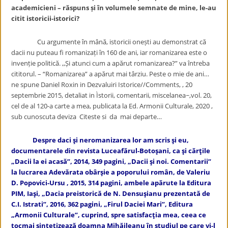
academicieni – răspuns și în volumele semnate de mine, le-au
citit istoricii-istorici?
Cu argumente în mână, istoricii onești au demonstrat că
dacii nu puteau fi romanizați în 160 de ani, iar romanizarea este o
invenție politică. ,,Și atunci cum a apărut romanizarea?” va întreba
cititorul. – “Romanizarea” a apărut mai târziu. Peste o mie de ani…
ne spune Daniel Roxin in Dezvaluiri Istorice//Comments, , 20
septembrie 2015, detaliat in Ìstorii, comentarii, miscelanea~,vol. 20,
cel de al 120-a carte a mea, publicata la Ed. Armonii Culturale, 2020 ,
sub cunoscuta deviza Citeste si da mai departe…
Despre daci
şi neromanizarea lor am scris şi eu,
documentarele din revista Luceafărul-Botoşani, ca şi cărţile
„Dacii la ei acasă”, 2014, 349 pagini, „Dacii şi noi. Comentarii”
la lucrarea Adevărata obârşie a poporului român, de Valeriu
D. Popovici-Ursu , 2015, 314 pagini, ambele apărute la Editura
PIM, Iaşi, „Dacia preistorică de N. Densuşianu prezentată de
C.I. Istrati”, 2016, 362 pagini, „Firul Daciei Mari”, Editura
„Armonii Culturale”, cuprind, spre satisfacţia mea, ceea ce
tocmai sintetizează doamna Mihăileanu în studiul pe care vi-l