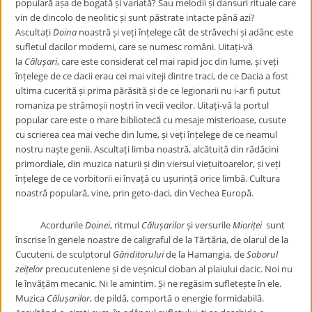
populară așa de bogată și variată? Sau melodii și dansuri rituale care
vin de dincolo de neolitic și sunt păstrate intacte până azi?
Ascultați
Doina
noastră și veți înțelege cât de străvechi și adânc este
sufletul dacilor moderni, care se numesc români. Uitați-vă
la
Călușari
, care este considerat cel mai rapid joc din lume, și veți
înțelege de ce dacii erau cei mai viteji dintre traci, de ce Dacia a fost
ultima cucerită și prima părăsită și de ce legionarii nu i-ar fi putut
romaniza pe strămoșii noștri în vecii vecilor. Uitați-vă la portul
popular care este o mare bibliotecă cu mesaje misterioase, cusute
cu scrierea cea mai veche din lume, și veți înțelege de ce neamul
nostru naște genii. Ascultați limba noastră, alcătuită din rădăcini
primordiale, din muzica naturii și din viersul viețuitoarelor, și veți
înțelege de ce vorbitorii ei învață cu ușurință orice limbă. Cultura
noastră populară, vine, prin geto-daci, din Vechea Europă.
Acordurile
Doinei
, ritmul
Călușarilor
și versurile
Mioriței
sunt
înscrise în genele noastre de caligraful de la Tărtăria, de olarul de la
Cucuteni, de sculptorul
Gânditorului
de la Hamangia, de
Soborul
zeițelor
precucuteniene și de veșnicul cioban al plaiului dacic. Noi nu
le învățăm mecanic. Ni le amintim. Și ne regăsim sufletește în ele.
Muzica
Călușarilor
, de pildă, comportă o energie formidabilă.