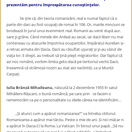
prezentăm pentru împrospătarea cunoştinţelor.
Se știe că, din teoria romanizării, real e numai faptul că o
parte din daci au fost ocupaţi de romai în 106. Or, marile minciuni se
brodează în jurul unui eveniment real. Romanii au venit după aur,
sare şi grâne. Când minele din Ardeal au secat, iar dacii liberi nu mai
conteneau cu atacurile împotriva ocupanților, împăratul Aurelian și-
a retras armata din Dacia. Dacii au răsuflat uşuraţi şi şi-au văzut de
viaţa lor. E drept, au trebuit să ţină piept migratorilor. Dar faptul că
azi noi, românii, vorbim limba geto-dacă pe teritoriul vechii Dacii,
înseamnă că strămoșii noștri au stat aici neclintiți, ca și Munții
Carpați.
Iulia Brânză Mihaileanu,
născută la 2 decembrie 1955 în satul
Mihăileni-Rășcani, o bună româncă, pe care prin ce facem o
rememorăm ca pe o personalitate cu ideile căreia ne identificăm…
,,Și atunci cum a apărut romanizarea?” va întreba cititorul.
Romanizarea a apărut mai târziu. Peste o mie de ani. Și nici măcar n-
a apărut în Dacia.Ci la Roma. La Vatican. În biroul unui papă. ,,Să nu-