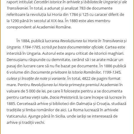
raport intitulat
Cercetări istorice în arhivele și bibliotecile Ungariei și ale
Transilvaniei
. În total, a adunat și analizat 783 de documente
referitoare la revoluția lui Horia din 1784 și 125 cu caracer diferit de
la 1290 până în secolul al XIX-lea. În 1880 este ales membru
corespondent al Academiei Române.
În 1884, publică lucrarea
Revoluțiunea lui Horia în Transilvania și
Ungaria. 1784-1785, scrisă pe baza documentelor oficiale
. Cartea este
interzisă în Ungaria. Autorul este aspru criticat de istoricii maghiari.
Densușianu răspunde cu demnitate, cerând să i se arate măcar un
pasaj din lucrare care să nu fie bazat pe documente. În 1886 publică
6 volume din
Documente privitoare la Istoria Românilor, 1199-1345,
culese și însoțite de note și variante
. În total, 4822 de pagini format
mare. Pentru
Revoluțiunea lui Horia
primește premiul Academiei în
valoare de 5 000 de lei, pe care îi folosește pentru a se documenta
pentru cartea vieții sale,
Dacia Preistorică
, la care începe să lucreze în
1885. Cercetează arhive și biblioteci din Dalmația și Croația, studiază
tradițiile și limba românilor de aici. La Roma lucrează în arhivele
Vaticanului. Ajunge până în Sicilia, unde iarăși se interesează de
arhive și tradiții vechi.