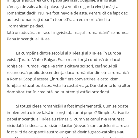
mi spună autoarea că un papă şi-a lăsat odăjdiile, a îmbrăcat
cămaşa de zale, a luat paloşul şi a venit cu garda elveţiană şi a
romanizat dacii”. Nu, n-a fost nevoie de asta. Pentru că de fapt dacii
au fost romanizați doar în teorie.Traian era mort când i-a
,,romanizat” pe daci.
Iată un adevărat miracol lingvistic.Iar nașul ,,romanizării” se numea
Papa Inocenţiu al III-lea.
La cumpăna dintre secolul al XII-lea şi al XIII-lea, în Europa
exista Țaratul Vlaho-Bulgar. Era o mare forţă condusă de dacul
Ioniţă cel Frumos. Papa i-a trimis câteva scrisori, cerându-i să
recunoască public descendenţa daco-românilor din etnia romanică
a Romei. Scopul acestei ,,înrudiri” era convertirea la catolicism.
Ioniţă a refuzat politicos. Asta l-a costat viaţa. Dar datorită lui și altor
domnitori tari în credință, noi suntem şi astăzi ortodocşi.
Și totuși ideea romanizării a fost implementată. Cum se poate
implementa o idee falsă în conştiinţa unui popor? Simplu. Scrisorile
papei Inocenţiu al III-lea au rămas. Și cum Vaticanul n-a renunţat
niciodată la ideea catolicizării dacilor (dovadă sunt ardelenii care au
fost siliţi de ocupanţii austro-ungari să devină greco-catolici) s-au