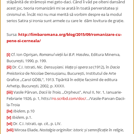
stăpânită de strămoșii mei geto-daci. Când îi văd pe olteni dansând
acest joc, teoria romanizării mi se arată în toată perversitatea și
cinismul ei. Încât nici nu mai merită să vorbim despre ea la modul
serios Satira și ironia sunt armele cu care le dăm lovitura de grație.
Sursa:
http://limbaromana.org/blog/2015/09/romanizare-cu-
pene-si-cerneala/
[i]
Cf. Ion Oprişan,
Romanul vieții lui B.P. Hasdeu
, Editura Minerva,
București, 1990, p. 199.
[ii]
Dr. C.I. Istrati,
Nic. Densușiani. Viața și opera sa
(1912), în
Dacia
Preistorica
de Nicolae Densușianu, București, Institutul de Arte
Grafice ,,Carol GÖBL”, 1913. Tipărită în ediție facsimil de editura
Arhetip, București, 2002, p. XXXII.
[iii]
Vasile Pârvan,
Dacii la Troia
, ,,Orpheus”, Anul II, Nr. 1, Ianuarie-
Febriarie 1926, p. 1, htts://
ro.scribd.com/doc/
…/Vasile-Parvan-Dacii-
la-Troia
[iv]
Ibidem
, p.10
[v]
Ibidem
, p.1.
[vi]
Dr. C.I. Istrati,
op. cit.
, p. LIV.
[vii]
Mircea Eliade,
Nostalgia originilor: istoric și semnificație în religie
,