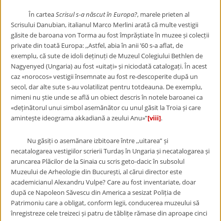
În cartea
Scrisul s-a născut în Europa?
, marele prieten al
Scrisului Danubian, italianul Marco Merlini arată că multe vestigii
găsite de baroana von Torma au fost împrăștiate în muzee și colecții
private din toată Europa: ,,Astfel, abia în anii ’60 s-a aflat, de
exemplu, că sute de idoli deținuți de Muzeul Colegiului Bethlen de
Nagyenyed (Ungaria) au fost «uitați» și niciodată catalogați. În acest
caz «norocos» vestigii însemnate au fost re-descoperite după un
secol, dar alte sute s-au volatilizat pentru totdeauna. De exemplu,
nimeni nu știe unde se află un obiect descris în notele baroanei ca
«deținătorul unui simbol asemănător cu unul găsit la Troia și care
amintește ideograma akkadiană a zeului Anu»”
[viii]
.
Nu găsiți o asemănare izbitoare între ,,uitarea” și
necatalogarea vestigiilor scrierii Turdaș în Ungaria și necatalogarea și
aruncarea Plăcilor de la Sinaia cu scris geto-dacic în subsolul
Muzeului de Arheologie din București, al cărui director este
academicianul Alexandru Vulpe? Care au fost inventariate, doar
după ce Napoleon Săvescu din America a sesizat Poliția de
Patrimoniu care a obligat, conform legii, conducerea muzeului să
înregistreze cele treizeci și patru de tăblițe rămase din aproape cinci