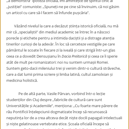
,,a demonstra” ipoteza oficială, îmi amintește de spiritul cinic al
,,justiției” comuniste: ,,Spuneți-ne pe cine să învinuim, că noi găsim
un articol cu care să-l facem să înfunde pușcăria”.
Văzând nivelul la care a decăzut știința istorică oficială, nu mă
mir că ,,specialiștii” din mediul academic se întrec în a născoci
porecle și etichete pentru a intimida daciștii și a distrage atenția
tinerilor curioși de la adevăr. În loc să cerceteze vestigiile pe care
pământul le scoate în fiecare zi la iveală și care strigă într-un glas
ceea ce a dovedit Densușianu în
Dacia Preitorică
și ceea ce îi sperie
atât de mult pe romanizatori: noi nu suntem urmașii Romei.
Suntem geto-dacii mileniului trei și venim dintr-o cultură străveche,
care a dat lumii prima scriere și limba latină, cultul zamolxian și
medicina holistică.
Pe de altă parte, Vasile Pârvan, vorbind într-o lecție
studenților din Cluj despre ,,fabricile de cultură care sunt
Universitățile și Academiile”, menționa: ,,Cu foarte mare părere de
rău Pontificii înțelepciunii dogmatizate încep să recunoască
neputința lor de a crea altceva decât niște docili papagali intelectuali
și niște gelatinoase vertebrate etice. Școala oficială începe să