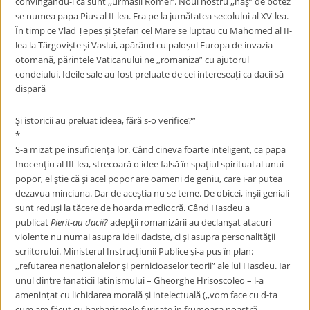
convingându-i că sunt ,,urmașii Romei”. Noul nostru ,,naş” de botez
se numea papa Pius al II-lea. Era pe la jumătatea secolului al XV-lea.
În timp ce Vlad Țepeș și Ștefan cel Mare se luptau cu Mahomed al II-
lea la Târgoviște și Vaslui, apărând cu paloșul Europa de invazia
otomană, părintele Vaticanului ne ,,romaniza” cu ajutorul
condeiului. Ideile sale au fost preluate de cei intereseați ca dacii să
dispară
Şi istoricii au preluat ideea, fără s-o verifice?”
*
S-a mizat pe insuficienţa lor. Când cineva foarte inteligent, ca papa
Inocenţiu al III-lea, strecoară o idee falsă în spaţiul spiritual al unui
popor, el ştie că şi acel popor are oameni de geniu, care i-ar putea
dezavua minciuna. Dar de aceştia nu se teme. De obicei, inşii geniali
sunt reduşi la tăcere de hoarda mediocră. Când Hasdeu a
publicat
Pierit-au dacii?
adepţii romanizării au declanşat atacuri
violente nu numai asupra ideii daciste, ci şi asupra personalităţii
scriitorului. Ministerul Instrucţiunii Publice și-a pus în plan:
,,refutarea nenaţionalelor şi pernicioaselor teorii” ale lui Hasdeu. Iar
unul dintre fanaticii latinismului – Gheorghe Hrisoscoleo – l-a
ameninţat cu lichidarea morală şi intelectuală (,,vom face cu d-ta
cum am făcut cu barbarismele furişate în frumoasa noastră