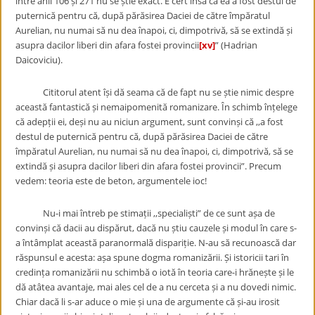
între anii 106 și 271 nu se știe exact. E cert însă că ea a fost destul de
puternică pentru că, după părăsirea Daciei de către împăratul
Aurelian, nu numai să nu dea înapoi, ci, dimpotrivă, să se extindă și
asupra dacilor liberi din afara fostei provincii
[xv]
” (Hadrian
Daicoviciu).
Cititorul atent își dă seama că de fapt nu se știe nimic despre
această fantastică și nemaipomenită romanizare. În schimb înțelege
că adepții ei, deși nu au niciun argument, sunt convinși că ,,a fost
destul de puternică pentru că, după părăsirea Daciei de către
împăratul Aurelian, nu numai să nu dea înapoi, ci, dimpotrivă, să se
extindă și asupra dacilor liberi din afara fostei provincii”. Precum
vedem: teoria este de beton, argumentele ioc!
Nu-i mai întreb pe stimații ,,specialiști” de ce sunt așa de
convinși că dacii au dispărut, dacă nu știu cauzele și modul în care s-
a întâmplat această paranormală dispariție. N-au să recunoască dar
răspunsul e acesta: așa spune dogma romanizării. Și istoricii tari în
credința romanizării nu schimbă o iotă în teoria care-i hrănește și le
dă atâtea avantaje, mai ales cel de a nu cerceta și a nu dovedi nimic.
Chiar dacă li s-ar aduce o mie și una de argumente că și-au irosit