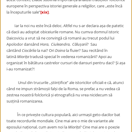
europene în perspectiva istoriei generale a religiilor, care ,,este încă
la începuturile sale”
[xix]
.
Iar la noi nu este încă deloc. Altfel nu s-ar declara așa de patetic
că dacii au adoptat obiceiurile romane. Nu cumva domnul istoric
Daicoviciu a vrut să ne convingă că romanii au trecut podul lui
Apolodor dansând
Hora
,
Ciuleandra
,
Călușarii
? Sau
cântând
Ciocârlia
la nai? Ori
Doina
la fluier? Sau recitând în
latină
Miorița
tradusă special în vederea romanizării? Apoi au
organizat în bătătura castrelor cursuri de dansuri pentru daci? Și așa
i-au romanizat?!
Unul din trucurile ,,științifice” ale istoricilor oficiali e că, atunci
când ne impun strămoșii falși de la Roma, se prefac a nu vedea că
zestrea noastră folclorică și etnografică nu vrea nicidecum să
susțină romanizarea.
În ce privește cultura populară, aici urmașii geto-dacilor bat
toate recordurile mondiale. Cine mai are o mie de variante ale
eposului național, cum avem noi la
Miorița
? Cine mai are o poezie