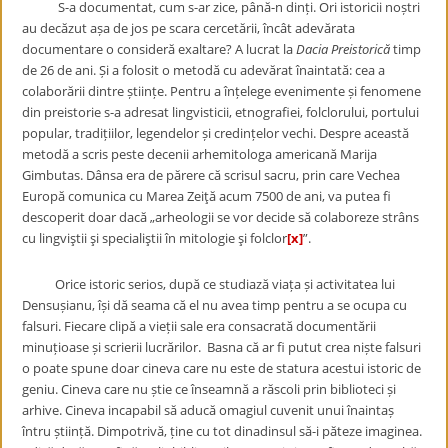
S-a documentat, cum s-ar zice, până-n dinți. Ori istoricii noștri
au decăzut așa de jos pe scara cercetării, încât adevărata
documentare o consideră exaltare? A lucrat la
Dacia Preistorică
timp
de 26 de ani. Și a folosit o metodă cu adevărat înaintată: cea a
colaborării dintre științe. Pentru a înțelege evenimente și fenomene
din preistorie s-a adresat lingvisticii, etnografiei, folclorului, portului
popular, tradițiilor, legendelor și credințelor vechi. Despre această
metodă a scris peste decenii arhemitologa americană Marija
Gimbutas. Dânsa era de părere că scrisul sacru, prin care Vechea
Europă comunica cu Marea Zeiţă acum 7500 de ani, va putea fi
descoperit doar dacă „arheologii se vor decide să colaboreze strâns
cu lingviştii şi specialiştii în mitologie şi folclor
[x]
”.
Orice istoric serios, după ce studiază viața și activitatea lui
Densușianu, își dă seama că el nu avea timp pentru a se ocupa cu
falsuri. Fiecare clipă a vieții sale era consacrată documentării
minuțioase și scrierii lucrărilor. Basna că ar fi putut crea niște falsuri
o poate spune doar cineva care nu este de statura acestui istoric de
geniu. Cineva care nu știe ce înseamnă a răscoli prin biblioteci și
arhive. Cineva incapabil să aducă omagiul cuvenit unui înaintaș
întru știință. Dimpotrivă, ține cu tot dinadinsul să-i păteze imaginea.