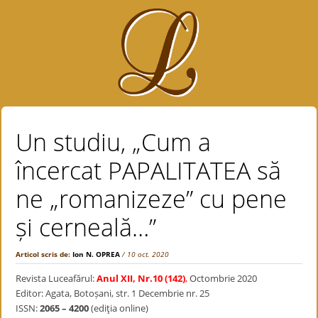
Un studiu, „Cum a
încercat PAPALITATEA să
ne „romanizeze” cu pene
și cerneală…”
Articol scris de:
Ion N. OPREA
/ 10 oct. 2020
Revista Luceafărul:
Anul XII, Nr.10 (142)
,
Octombrie 2020
Editor: Agata, Botoșani, str. 1 Decembrie nr. 25
ISSN:
2065 – 4200
(ediţia online)