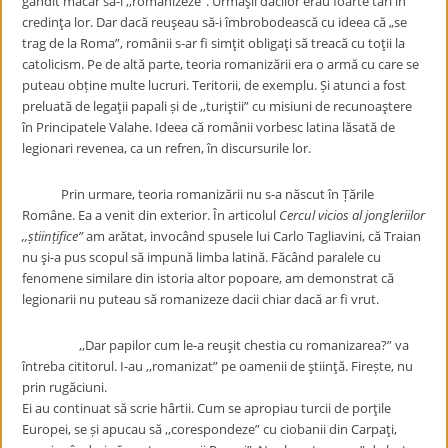
gândit măcar să-i ,,romanizeze”. Urmaşii dacilor erau foarte tari în
credinţa lor. Dar dacă reuşeau să-i îmbrobodească cu ideea că „se
trag de la Roma”, românii s-ar fi simţit obligaţi să treacă cu toţii la
catolicism. Pe de altă parte, teoria romanizării era o armă cu care se
puteau obține multe lucruri. Teritorii, de exemplu. Și atunci a fost
preluată de legaţii papali și de ,,turiştii” cu misiuni de recunoaştere
în Principatele Valahe. Ideea că românii vorbesc latina lăsată de
legionari revenea, ca un refren, în discursurile lor.
Prin urmare, teoria romanizării nu s-a născut în Țările
Române. Ea a venit din exterior. În articolul
Cercul vicios al jongleriilor
,,științifice”
am arătat, invocând spusele lui Carlo Tagliavini, că Traian
nu şi-a pus scopul să impună limba latină. Făcând paralele cu
fenomene similare din istoria altor popoare, am demonstrat că
legionarii nu puteau să romanizeze dacii chiar dacă ar fi vrut.
,,Dar papilor cum le-a reuşit chestia cu romanizarea?” va
întreba cititorul. I-au ,,romanizat” pe oamenii de ştiinţă. Firește, nu
prin rugăciuni.
Ei au continuat să scrie hârtii. Cum se apropiau turcii de porţile
Europei, se și apucau să ,,corespondeze” cu ciobanii din Carpaţi,