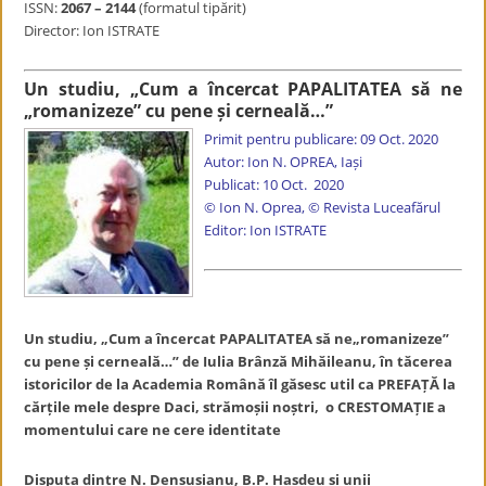
ISSN:
2067 – 2144
(formatul tipărit)
Director: Ion ISTRATE
Un studiu, „Cum a încercat PAPALITATEA să ne
„romanizeze” cu pene și cerneală…”
Primit pentru publicare: 09 Oct. 2020
Autor: Ion N. OPREA, Iași
Publicat: 10 Oct. 2020
© Ion N. Oprea, © Revista Luceafărul
Editor: Ion ISTRATE
Un studiu, „Cum a încercat PAPALITATEA să ne„romanizeze”
cu pene și cerneală…” de Iulia Brânză Mihăileanu, în tăcerea
istoricilor de la Academia Română îl găsesc util ca PREFAȚĂ la
cărțile mele despre Daci, strămoșii noștri, o CRESTOMAȚIE a
momentului care ne cere identitate
Disputa dintre N. Densușianu, B.P. Hașdeu și unii