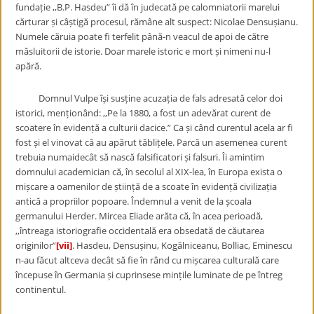
fundație ,,B.P. Hasdeu” îi dă în judecată pe calomniatorii marelui
cărturar și câștigă procesul, rămâne alt suspect: Nicolae Densușianu.
Numele căruia poate fi terfelit până-n veacul de apoi de către
măsluitorii de istorie. Doar marele istoric e mort și nimeni nu-l
apără.
Domnul Vulpe își susține acuzația de fals adresată celor doi
istorici, menționând: ,,Pe la 1880, a fost un adevărat curent de
scoatere în evidență a culturii dacice.” Ca și când curentul acela ar fi
fost și el vinovat că au apărut tăblițele. Parcă un asemenea curent
trebuia numaidecât să nască falsificatori și falsuri. Îi amintim
domnului academician că, în secolul al XIX-lea, în Europa exista o
mișcare a oamenilor de știință de a scoate în evidență civilizația
antică a propriilor popoare. Îndemnul a venit de la școala
germanului Herder. Mircea Eliade arăta că, în acea perioadă,
,,întreaga istoriografie occidentală era obsedată de căutarea
originilor”
[vii]
. Hasdeu, Densușinu, Kogălniceanu, Bolliac, Eminescu
n-au făcut altceva decât să fie în rând cu mișcarea culturală care
începuse în Germania și cuprinsese mințile luminate de pe întreg
continentul.