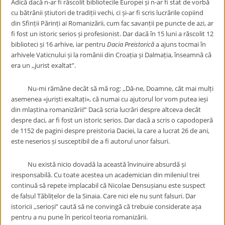
Adică dacă n-ar fi răscolit bibliotecile Europei și n-ar fi stat de vorbă
cu bătrânii știutori de tradiții vechi, ci și-ar fi scris lucrările copiind
din Sfinții Părinți ai Romanizării, cum fac savanții pe puncte de azi, ar
fi fost un istoric serios și profesionist. Dar dacă în 15 luni a răscolit 12
biblioteci și 16 arhive, iar pentru
Dacia Preistorică
a ajuns tocmai în
arhivele Vaticnului și la românii din Croația și Dalmația, înseamnă că
era un ,,jurist exaltat”.
Nu-mi rămâne decât să mă rog: ,,Dă-ne, Doamne, cât mai mulți
asemenea «juriști exaltați», că numai cu ajutorul lor vom putea ieși
din mlaștina romanizării!” Dacă scria lucrări despre altceva decât
despre daci, ar fi fost un istoric serios. Dar dacă a scris o capodoperă
de 1152 de pagini despre preistoria Daciei, la care a lucrat 26 de ani,
este neserios și susceptibil de a fi autorul unor falsuri.
Nu există nicio dovadă la această învinuire absurdă și
iresponsabilă. Cu toate acestea un academician din mileniul trei
continuă să repete implacabil că Nicolae Densușianu este suspect
de falsul Tăblițelor de la Sinaia. Care nici ele nu sunt falsuri. Dar
istoricii ,,serioși” caută să ne convingă că trebuie considerate așa
pentru a nu pune în pericol teoria romanizării.