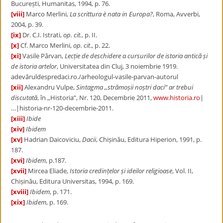
București, Humanitas, 1994, p. 76.
[viii]
Marco Merlini,
La scrittura è nata in Europa?
, Roma, Avverbi,
2004, p. 39.
[ix]
Dr. C.I. Istrati,
op. cit.
, p. II.
[x]
Cf. Marco Merlini,
op. cit
., p. 22.
[xi]
Vasile Pârvan,
Lecție de deschidere a cursurilor de istoria antică și
de istoria artelor
, Universitatea din Cluj, 3 noiembrie 1919.
adevăruldespredaci.ro./arheologul-vasile-parvan-autorul
[xii]
Alexandru Vulpe,
Sintagma ,,strămoșii noștri daci” ar trebui
discutată
, în ,,Historia”, Nr. 120, Decembrie 2011,
www.historia.ro
|
…|historia-nr-120-decembrie-2011.
[xiii]
Ibide
[xiv]
Ibidem
[xv]
Hadrian Daicoviciu,
Dacii
, Chișinău, Editura Hiperion, 1991, p.
187.
[xvi]
Ibidem
, p.187.
[xvii]
Mircea Eliade,
Istoria credințelor și ideilor religioase
, Vol. II,
Chișinău, Editura Universitas, 1994, p. 169.
[xviii]
Ibidem
, p. 171.
[xix]
Ibidem
, p. 169.