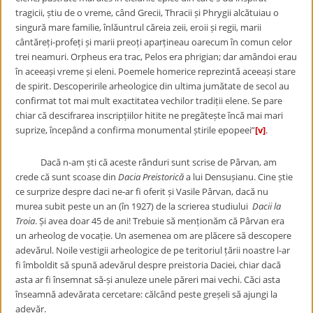
tragicii, știu de o vreme, când Grecii, Thracii și Phrygii alcătuiau o
singură mare familie, înlăuntrul căreia zeii, eroii și regii, marii
cântăreți-profeți și marii preoți aparțineau oarecum în comun celor
trei neamuri. Orpheus era trac, Pelos era phrigian; dar amândoi erau
în aceeași vreme și eleni. Poemele homerice reprezintă aceeași stare
de spirit. Descoperirile arheologice din ultima jumătate de secol au
confirmat tot mai mult exactitatea vechilor tradiții elene. Se pare
chiar că descifrarea inscripțiilor hitite ne pregătește încă mai mari
suprize, începând a confirma monumental știrile epopeei”
[v]
.
Dacă n-am ști că aceste rânduri sunt scrise de Pârvan, am
crede că sunt scoase din
Dacia Preistorică
a lui Densușianu. Cine știe
ce surprize despre daci ne-ar fi oferit și Vasile Pârvan, dacă nu
murea subit peste un an (în 1927) de la scrierea studiului
Dacii la
Troia
. Și avea doar 45 de ani! Trebuie să menționăm că Pârvan era
un arheolog de vocație. Un asemenea om are plăcere să descopere
adevărul. Noile vestigii arheologice de pe teritoriul țării noastre l-ar
fi îmboldit să spună adevărul despre preistoria Daciei, chiar dacă
asta ar fi însemnat să-și anuleze unele păreri mai vechi. Căci asta
înseamnă adevărata cercetare: călcând peste greșeli să ajungi la
adevăr.