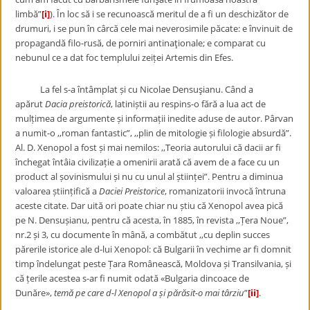
limbă”
[i]
). În loc să i se recunoască meritul de a fi un deschizător de
drumuri, i se pun în cârcă cele mai neverosimile păcate: e învinuit de
propagandă filo-rusă, de porniri antinaţionale; e comparat cu
nebunul ce a dat foc templului zeiței Artemis din Efes.
La fel s-a întâmplat și cu Nicolae Densuşianu. Când a
apărut
Dacia preistorică
, latiniștii au respins-o fără a lua act de
mulțimea de argumente și informații inedite aduse de autor. Pârvan
a numit-o ,,roman fantastic”, ,,plin de mitologie și filologie absurdă”.
Al. D. Xenopol a fost și mai nemilos: ,,Teoria autorului că dacii ar fi
închegat întâia civilizație a omenirii arată că avem de a face cu un
product al șovinismului și nu cu unul al științei”. Pentru a diminua
valoarea științifică a
Daciei Preistorice
, romanizatorii invocă întruna
aceste citate. Dar uită ori poate chiar nu știu că Xenopol avea pică
pe N. Densușianu, pentru că acesta, în 1885, în revista ,,Țera Noue”,
nr.2 și 3, cu documente în mână, a combătut ,,cu deplin succes
părerile istorice ale d-lui Xenopol: că Bulgarii în vechime ar fi domnit
timp îndelungat peste Țara Românească, Moldova și Transilvania, și
că țerile acestea s-ar fi numit odată «Bulgaria dincoace de
Dunăre»,
temă pe care d-l Xenopol a și părăsit-o mai târziu
”
[ii]
.