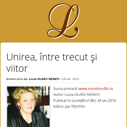
Unirea, între trecut şi
viitor
Articol scris de:
Lucia OLARU NENATI
/ 28 ian. 2016
Sursa primară:
www.monitorulbt.ro
Autor: Lucia OLARU NENATI
Publicat în
Luceafărul
(Bt): 28 ian.2016
Editor: Jan TRISTEA