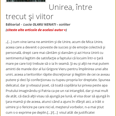
Unirea, între
trecut şi viitor
Editorial
–
Lucia OLARU NENATI – scriitor
(
citeste alte articole de acelasi autor »
)
,,[…] cum vine iarna ne amintim şi de Unire, acum de Mica Unire,
aceea care a devenit o poveste de succes şi de emoţie colectivă şi
personală, drept care mai cântăm şi dansăm şi azi Hora Unirii cu
sentimentul legitim de satisfacţie a faptului că locuim într-o ţară
mare pe care toţi trebuie să o ia în seamă. Şi eu şi alţii ne mai putem
aminti de marele dor al lui Grigore Vieru pentru împlinirea unei alte
uniri, aceea a teritoriilor răpite discreţionar şi ilegitim de cei ce aveau
putere şi deci îşi confecţionau cu tupeu propria lor dreptate. Spunea
delicatul, dar şi viteazul poet, că toată copilăria lui privea peste apa
Prutului imaginându-şi Patria ca pe un rai intangibil, dar şi mai mult
de atât, că dacă alţii visau să ajungă pe lună, el visa doar să ajungă în
ţara-mamă şi de aceea, atunci când a ajuns în sfârşit aici, a trăit o
uimire şi o fericire pe care nici el, meşterul vorbelor, n-a mai ştiut
cum s-o exprime pe deplin.[…]/[…] visul atât de justificatei