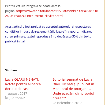
Pentru lectura integrala se poate accesa
pagina:
http://www.monitorulbt.ro/Stiri/Botosani/Editorial/2016-01-
26/Unirea%2C+intre+trecut+si+viitor.html
Acest articol a fost preluat cu acceptul autorului şi respectarea
condiţiilor impuse de reglementările legale în vigoare: indicarea
sursei primare, textul reprodus să nu depăşeşte 50% din textul
publicat iniţial.
Similare
Lucia OLARU NENATI:
Editorial semnat de Lucia
Reţetă pentru alinarea
Olaru Nenati și publicat în
dorului de casă
Monitorul de Botoșani: ,,
1 august 2017
Unde evadăm din propriul
În „Editorial”
prezent”
28 noiembrie 2017