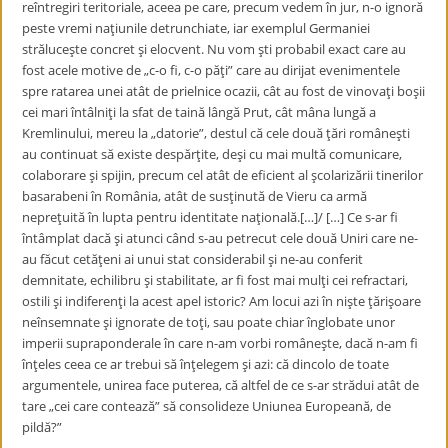
reîntregiri teritoriale, aceea pe care, precum vedem în jur, n-o ignoră
peste vremi naţiunile detrunchiate, iar exemplul Germaniei
străluceşte concret şi elocvent. Nu vom şti probabil exact care au
fost acele motive de „c-o fi, c-o păţi” care au dirijat evenimentele
spre ratarea unei atât de prielnice ocazii, cât au fost de vinovaţi boşii
cei mari întâlniţi la sfat de taină lângă Prut, cât mâna lungă a
Kremlinului, mereu la „datorie”, destul că cele două ţări româneşti
au continuat să existe despărţite, deşi cu mai multă comunicare,
colaborare şi spijin, precum cel atât de eficient al şcolarizării tinerilor
basarabeni în România, atât de susţinută de Vieru ca armă
nepreţuită în lupta pentru identitate naţională.[…]/ […] Ce s-ar fi
întâmplat dacă şi atunci când s-au petrecut cele două Uniri care ne-
au făcut cetăţeni ai unui stat considerabil şi ne-au conferit
demnitate, echilibru şi stabilitate, ar fi fost mai mulţi cei refractari,
ostili şi indiferenţi la acest apel istoric? Am locui azi în nişte ţărişoare
neînsemnate şi ignorate de toţi, sau poate chiar înglobate unor
imperii supraponderale în care n-am vorbi româneşte, dacă n-am fi
înţeles ceea ce ar trebui să înţelegem şi azi: că dincolo de toate
argumentele, unirea face puterea, că altfel de ce s-ar strădui atât de
tare „cei care contează” să consolideze Uniunea Europeană, de
pildă?”