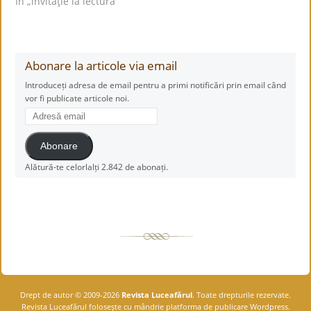
În „lnvitaţie la lectură”
Abonare la articole via email
Introduceți adresa de email pentru a primi notificări prin email când
vor fi publicate articole noi.
Adresă
email
Abonare
Alătură-te celorlalți 2.842 de abonați.
Drept de autor © 2009-2026
Revista Luceafărul
. Toate drepturile rezervate.
Revista Luceafărul foloseşte cu mândrie platforma de publicare Wordpress.