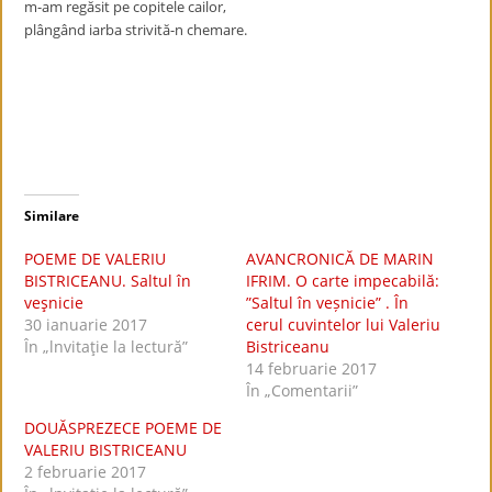
m-am regăsit pe copitele cailor,
plângând iarba strivită-n chemare.
Similare
POEME DE VALERIU
AVANCRONICĂ DE MARIN
BISTRICEANU. Saltul în
IFRIM. O carte impecabilă:
veşnicie
”Saltul în veșnicie” . În
30 ianuarie 2017
cerul cuvintelor lui Valeriu
În „lnvitaţie la lectură”
Bistriceanu
14 februarie 2017
În „Comentarii”
DOUĂSPREZECE POEME DE
VALERIU BISTRICEANU
2 februarie 2017