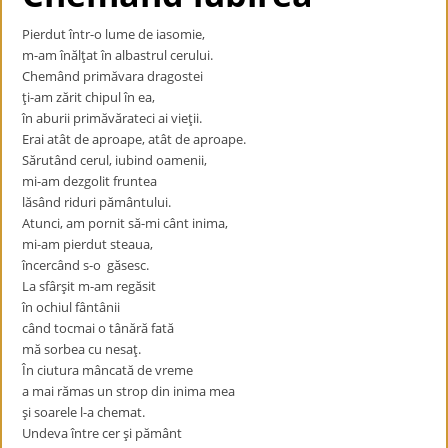
Pierdut într-o lume de iasomie,
m-am înălţat în albastrul cerului.
Chemând primăvara dragostei
ţi-am zărit chipul în ea,
în aburii primăvărateci ai vieţii.
Erai atât de aproape, atât de aproape.
Sărutând cerul, iubind oamenii,
mi-am dezgolit fruntea
lăsând riduri pământului.
Atunci, am pornit să-mi cânt inima,
mi-am pierdut steaua,
încercând s-o găsesc.
La sfârşit m-am regăsit
în ochiul fântânii
când tocmai o tânără fată
mă sorbea cu nesaţ.
În ciutura mâncată de vreme
a mai rămas un strop din inima mea
şi soarele l-a chemat.
Undeva între cer şi pământ