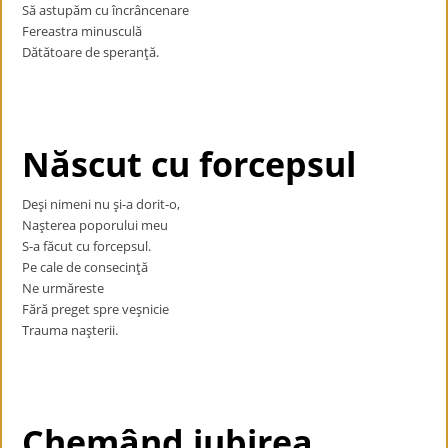
Să astupăm cu încrâncenare
Fereastra minusculă
Dătătoare de speranţă.
Născut cu forcepsul
Deşi nimeni nu şi-a dorit-o,
Naşterea poporului meu
S-a făcut cu forcepsul.
Pe cale de consecinţă
Ne urmăreste
Fără preget spre veşnicie
Trauma naşterii.
Chemând iubirea