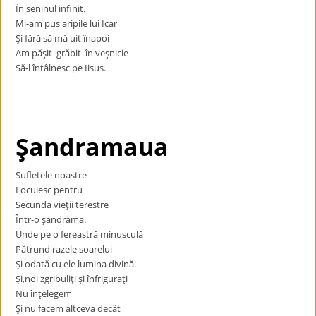
În seninul infinit.
Mi-am pus aripile lui Icar
Şi fără să mă uit înapoi
Am păşit grăbit în veşnicie
Să-l întâlnesc pe Iisus.
Şandramaua
Sufletele noastre
Locuiesc pentru
Secunda vieţii terestre
Într-o şandrama.
Unde pe o fereastră minusculă
Pătrund razele soarelui
Şi odată cu ele lumina divină.
Şi,noi zgribuliţi şi înfriguraţi
Nu înţelegem
Şi nu facem altceva decât