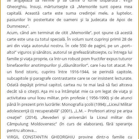
se angajează să reînvie şi să cânte o lume dispărută”. Virgil
Gheorghiu, însuşi, mărturiseşte că „Memoriile sunt opera mea
capitală. Această carte este suma credinţei mele, a luptelor,
pasiunilor în posteritate de oameni şi la Judecata de Apoi de
Dumnezeu”.
Acum, când am terminat de citit „Memoriile”, pot spune că acestă
carte este una cu totul specială. În volum sunt cuprinşi primii 28 de
ani din viaţa autorului nostru. În cele 550 de pagini, pe un „port–
altoi” viguros şi sănătos, autorul se grefează/altoieşte, cu întrega lui
familie şi viaţa proprie, ca într-un robust pom fructifer expus tuturor
binefacerilor anotimpurilor şi „dăunătorilor”, care l-au tot atacat. Pe
un fond istoric, cuprins între 1916-1944, se perindă capitole,
subcapitole şi paragrafe contrastante care se cer insistent lecturate.
Odată depăşit primul capitol, cartea nu te mai lasă să faci altceva
decât să o citeşti. Aşa mi s-a întâmplat mie ca om legat de viaţa şi
activitatea unui liceu militar, prin profesie ( 1956-1990) şi de atunci
până în prezent prin lucrările: Monografia şcolii (1994); „Liceul Militar
adolescenţă (i) recuperabilă” (2001), „L.M. – Profesori atinşi pe aripa
creaţiei” (2014), „Revederi şi aniversări la Liceul militar din
Câmpulung Moldovenesc” (în curs de elaborare), fără speranţe
pentru altceva…
VIRGIL CONSTANTIN GHEORGHIU provine dintr-o familie cu