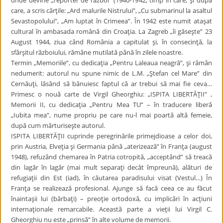
unde devine „reporter de război” (1940-1942, timp în care, şi după
care, a scris cărţile: „Ard malurile Nistrului”, „Cu submarinul la asaltul
Sevastopolului”, „Am luptat în Crimeea”. În 1942 este numit ataşat
cultural în ambasada română din Croaţia. La Zagreb „îi găseşte” 23
August 1944, ziua când România a capitulat şi, în consecinţă, la
sfârşitul războiului, rămâne mutilată până în zilele noastre.
Termin „Memoriile”, cu dedicaţia „Pentru Laleaua neagră”, şi rămân
nedumerit: autorul nu spune nimic de L.M. „Ştefan cel Mare” din
Cernăuţi, lăsând să bănuiesc faptul că ar trebui să mai fie ceva…
Primesc o nouă carte de Virgil Gheorghiu: „ISPITA LIBERTĂŢII” ,
Memorii II, cu dedicaţia „Pentru Mea TU” – în traducere liberă
„Iubita mea”, nume propriu pe care nu-l mai poartă altă femeie,
după cum mărturiseşte autorul.
ISPITA LIBERTĂŢII cuprinde peregrinările primejdioase a celor doi,
prin Austria, Elveţia şi Germania până „aterizează” în Franţa (august
1948), refuzând chemarea în Patria cotropită, „acceptând” să treacă
din lagăr în lagăr (mai mult separaţi decât împreună), alături de
refugiaţii din Est (iad), în căutarea paradisului visat (Vestul…) În
Franţa se realizează profesional. Ajunge să facă ceea ce au făcut
înaintaşii lui (bărbaţi) – preoţie ortodoxă, cu implicări în acţiuni
internaţionale remarcabile. Această parte a vieţii lui Virgil C.
Gheorghiu nu este „prinsă” în alte volume de memorii.