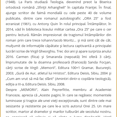
(1948). La Paris studiază Teologia, devenind preot la Biserica
ortodoxă română „Sfinţii Arhangheli” în capitala Franţei. În final,
ajunge scriitor de faimă mondială cu cele peste 40 de volume
publicate, dintre care romanul autobiografic „ORA 25” a fost
ecranizat (1961), cu Antony Quin în rolul principal. Întâmplător, în
2014, văd în biblioteca liceului militar cartea „Ora 25” pe care o cer
pentru lectură. Rămân impresionat de tragismul întâmplărilor din
roman prin care trece Iohann/Iacob Moritz… şi mă simt cât de cât,
mulţumit de informaţiile căpătate şi lectura captivantă a principalei
lucrări scrise de Virgil Gheorghiu. Trec doi ani şi apare surpriza anului
2016. Carmen (fiica) şi Smaranda (nepoată) îmi oferă 3 cărţi,
împrumutate de la doamna profesoară (franceză) Sanda Focşan,
cărţi scrise de Virgil: „Memorii”, Editura 100+1 Gramar, Bucureşti,
2003; „Gură de Aur, atletul lui Hristos”, Editura Deisis, Sibiu, 2004 şi
„Cum am vrut să mă fac sfânt” (Amintiri dintr-o copilărie teologică),
ediţia a III-a, Editura Deisis. Sibiu, 2008.
Despre „MEMORII”, Alain Peyrerfitte, membru al Academiei
Franceze, aprecia că „Aceste pagini, în care se regăsesc momentele
luminoase şi tragice ale unei vieţi excepţionale, sunt dintre cele mai
sesizante şi rezistente pe care le-a scris autorul Orei 25. Un mare
scriitor, martor al dramelor şi marilor tulburări ale secolului nostru,