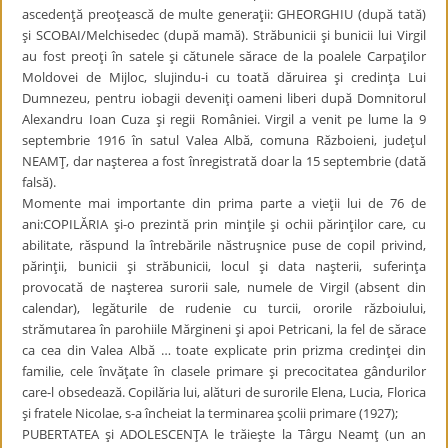
ascedenţă preoţească de multe generaţii: GHEORGHIU (după tată)
şi SCOBAI/Melchisedec (după mamă). Străbunicii şi bunicii lui Virgil
au fost preoţi în satele şi cătunele sărace de la poalele Carpaţilor
Moldovei de Mijloc, slujindu-i cu toată dăruirea şi credinţa Lui
Dumnezeu, pentru iobagii deveniţi oameni liberi după Domnitorul
Alexandru Ioan Cuza şi regii României. Virgil a venit pe lume la 9
septembrie 1916 în satul Valea Albă, comuna Războieni, judeţul
NEAMŢ, dar naşterea a fost înregistrată doar la 15 septembrie (dată
falsă).
Momente mai importante din prima parte a vieţii lui de 76 de
ani:COPILĂRIA şi-o prezintă prin minţile şi ochii părinţilor care, cu
abilitate, răspund la întrebările năstruşnice puse de copil privind,
părinţii, bunicii şi străbunicii, locul şi data naşterii, suferinţa
provocată de naşterea surorii sale, numele de Virgil (absent din
calendar), legăturile de rudenie cu turcii, ororile războiului,
strămutarea în parohiile Mărgineni şi apoi Petricani, la fel de sărace
ca cea din Valea Albă … toate explicate prin prizma credinţei din
familie, cele învăţate în clasele primare şi precocitatea gândurilor
care-l obsedează. Copilăria lui, alături de surorile Elena, Lucia, Florica
şi fratele Nicolae, s-a încheiat la terminarea şcolii primare (1927);
PUBERTATEA şi ADOLESCENŢA le trăieşte la Târgu Neamţ (un an