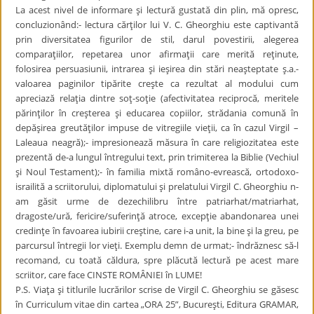
La acest nivel de informare şi lectură gustată din plin, mă opresc,
concluzionând:- lectura cărţilor lui V. C. Gheorghiu este captivantă
prin diversitatea figurilor de stil, darul povestirii, alegerea
comparaţiilor, repetarea unor afirmaţii care merită reţinute,
folosirea persuasiunii, intrarea şi ieşirea din stări neaşteptate ş.a.-
valoarea paginilor tipărite creşte ca rezultat al modului cum
apreciază relaţia dintre soţ-soţie (afectivitatea reciprocă, meritele
părinţilor în creşterea şi educarea copiilor, strădania comună în
depăşirea greutăţilor impuse de vitregiile vieţii, ca în cazul Virgil –
Laleaua neagră);- impresionează măsura în care religiozitatea este
prezentă de-a lungul întregului text, prin trimiterea la Biblie (Vechiul
şi Noul Testament);- în familia mixtă româno-evrească, ortodoxo-
israilită a scriitorului, diplomatului şi prelatului Virgil C. Gheorghiu n-
am găsit urme de dezechilibru între patriarhat/matriarhat,
dragoste/ură, fericire/suferinţă atroce, excepţie abandonarea unei
credinţe în favoarea iubirii creştine, care i-a unit, la bine şi la greu, pe
parcursul întregii lor vieţi. Exemplu demn de urmat;- îndrăznesc să-l
recomand, cu toată căldura, spre plăcută lectură pe acest mare
scriitor, care face CINSTE ROMÂNIEI în LUME!
P.S. Viaţa şi titlurile lucrărilor scrise de Virgil C. Gheorghiu se găsesc
în Curriculum vitae din cartea „ORA 25”, Bucureşti, Editura GRAMAR,