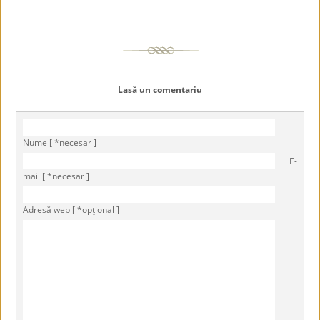
Lasă un comentariu
Nume [ *necesar ]
E-
mail [ *necesar ]
Adresă web [ *opţional ]