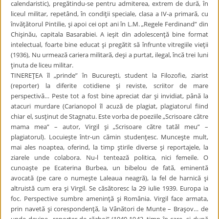
calendaristic), pregătindu-se pentru admiterea, extrem de dură, în
liceul militar, repetând, în condiţii speciale, clasa a IV-a primară, cu
învăţătorul Pintilie, şi apoi cei opt ani în L.M. „Regele Ferdinand” din
Chişinău, capitala Basarabiei. A ieşit din adolescenţă bine format
intelectual, foarte bine educat şi pregătit să înfrunte vitregiile vieţii
(1936), Nu urmează cariera militară, deşi a purtat, ilegal, încă trei luni
ţinuta de liceu militar.
TINEREŢEA îl „prinde” în Bucureşti, student la Filozofie, ziarist
(reporter) la diferite cotidiene şi reviste, scriitor de mare
perspectivă… Peste tot a fost bine apreciat dar şi invidiat, până la
atacuri murdare (Carianopol îl acuză de plagiat, plagiatorul fiind
chiar el, susţinut de Stagnatu. Este vorba de poeziile „Scrisoare către
mama mea” – autor, Virgil şi „Scrisoare către tatăl meu” –
plagiatorul). Locuieşte într-un cămin studenţesc. Munceşte mult,
mai ales noaptea, oferind, la timp ştirile diverse şi reportajele, la
ziarele unde colabora. Nu-l tentează politica, nici femeile. O
cunoaşte pe Ecaterina Burbea, un bibelou de fată, eminentă
avocată (pe care o numeşte Laleaua neagră), la fel de harnică şi
altruistă cum era şi Virgil. Se căsătoresc la 29 iulie 1939. Europa ia
foc. Perspective sumbre ameninţă şi România. Virgil face armata,
prin navetă şi corespondenţă, la Vânători de Munte – Braşov… de