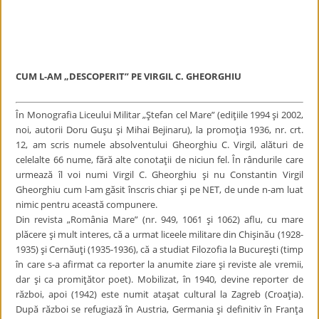
CUM L-AM „DESCOPERIT” PE VIRGIL C. GHEORGHIU
În Monografia Liceului Militar „Ştefan cel Mare” (ediţiile 1994 şi 2002,
noi, autorii Doru Guşu şi Mihai Bejinaru), la promoţia 1936, nr. crt.
12, am scris numele absolventului Gheorghiu C. Virgil, alături de
celelalte 66 nume, fără alte conotaţii de niciun fel. În rândurile care
urmează îl voi numi Virgil C. Gheorghiu şi nu Constantin Virgil
Gheorghiu cum l-am găsit înscris chiar şi pe NET, de unde n-am luat
nimic pentru această compunere.
Din revista „România Mare” (nr. 949, 1061 şi 1062) aflu, cu mare
plăcere şi mult interes, că a urmat liceele militare din Chişinău (1928-
1935) şi Cernăuţi (1935-1936), că a studiat Filozofia la Bucureşti (timp
în care s-a afirmat ca reporter la anumite ziare şi reviste ale vremii,
dar şi ca promiţător poet). Mobilizat, în 1940, devine reporter de
război, apoi (1942) este numit ataşat cultural la Zagreb (Croaţia).
După război se refugiază în Austria, Germania şi definitiv în Franţa