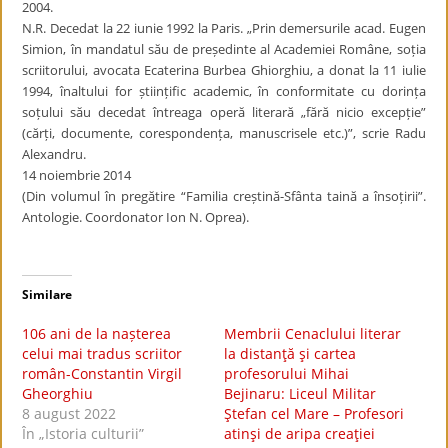
2004.
N.R. Decedat la 22 iunie 1992 la Paris. „Prin demersurile acad. Eugen
Simion, în mandatul său de președinte al Academiei Române, soția
scriitorului, avocata Ecaterina Burbea Ghiorghiu, a donat la 11 iulie
1994, înaltului for științific academic, în conformitate cu dorința
soțului său decedat întreaga operă literară „fără nicio excepție”
(cărți, documente, corespondența, manuscrisele etc.)”, scrie Radu
Alexandru.
14 noiembrie 2014
(Din volumul în pregătire “Familia creștină-Sfânta taină a însoțirii”.
Antologie. Coordonator Ion N. Oprea).
Similare
106 ani de la nașterea
Membrii Cenaclului literar
celui mai tradus scriitor
la distanţă şi cartea
român-Constantin Virgil
profesorului Mihai
Gheorghiu
Bejinaru: Liceul Militar
8 august 2022
Ştefan cel Mare – Profesori
În „Istoria culturii”
atinşi de aripa creaţiei