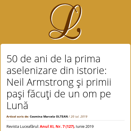
50 de ani de la prima
aselenizare din istorie:
Neil Armstrong şi primii
paşi făcuţi de un om pe
Lună
Articol scris de:
Cosmina Marcela OLTEAN
/ 20 iul. 2019
Revista Luceafărul:
Anul XI, Nr. 7 (127)
, Iunie 2019