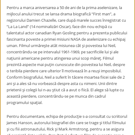
Pentru a marca aniversarea a 50 de ani de la prima aselenizare, la
mijlocul anului trecut se lansa drama biografică “First man”, a
regizorului Damien Chazelle, care după marele succes înregistrat cu
“La La Land” (14 nominalizări Oscar), face din nou echipă cu
talentatul actor canadian Ryan Gosling pentru a prezenta publicului
fascinanta poveste a primei misiuni NASA de aselenizare cu echipaj
uman. Filmul urmăreşte atât misiunea cât şi povestea lui Neil,
concentrându-se pe intervalul 1961-1969, pe sacrificiile lui şi ale
naţiunii americane pentru atingerea unui scop măreţ. Filmul
prezintă aspecte mai puţin cunoscute din povestea lui Neil, despre
o teribila pierdere care ulterior îl motivează în a reuşi imposibilul.
Conform biografului, Neil a suferit în tăcere moartea fiicei sale de 2
ani şi a ales să nu vorbească despre asta cu nimeni. Unii dintre
prietenii şi colegii lui n-au ştiut că a avut o fiică. El alege să lupte cu
această pierdere, concentrându-se pe munca din cadrul
programului spaţial.
Pentru documentare, echipa de producţie s-a consultat cu scriitorul
James Hanson, autorului biografiei din care se trage şi titlul filmului
şi cu fiii astronautului, Rick şi Mark Armstrong, pentru a se asigura