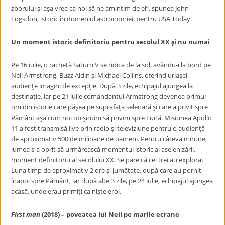
zborului şi aşa vrea ca noi să ne amintim de el”, spunea John
Logsdon, istoric în domeniul astronomiei, pentru USA Today.
Un moment istoric definitoriu pentru secolul XX şi nu numai
Pe 16 iulie, o rachetă Saturn V se ridica de la sol, avându-i la bord pe
Neil Armstrong, Buzz Aldin şi Michael Collins, oferind uriaşei
audienţe imagini de excepţie. După 3 zile, echipajul ajungea la
destinaţie, iar pe 21 iulie comandantul Armstrong devenea primul
om din istorie care păşea pe suprafaţa selenară şi care a privit spre
Pământ aşa cum noi obişnuim să privim spre Lună. Misiunea Apollo
11 a fost transmisă live prin radio şi televiziune pentru o audienţă
de aproximativ 500 de milioane de oameni. Pentru câteva minute,
lumea s-a oprit să urmărească momentul istoric al aselenizării,
moment definitoriu al secolului XX. Se pare că cei trei au explorat
Luna timp de aproximativ 2 ore şi jumătate, după care au pornit
înapoi spre Pământ, iar după alte 3 zile, pe 24 iulie, echipajul ajungea
acasă, unde erau primiţi ca nişte eroi.
First man
(2018) – poveatea lui Neil pe marile ecrane