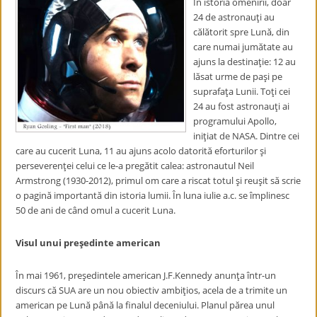
În istoria omenirii, doar
24 de astronauţi au
călătorit spre Lună, din
care numai jumătate au
ajuns la destinaţie: 12 au
lăsat urme de paşi pe
suprafaţa Lunii. Toţi cei
24 au fost astronauţi ai
programului Apollo,
iniţiat de NASA. Dintre cei
care au cucerit Luna, 11 au ajuns acolo datorită eforturilor şi
perseverenţei celui ce le-a pregătit calea: astronautul Neil
Armstrong (1930-2012), primul om care a riscat totul şi reuşit să scrie
o pagină importantă din istoria lumii. În luna iulie a.c. se împlinesc
50 de ani de când omul a cucerit Luna.
Visul unui preşedinte american
În mai 1961, preşedintele american J.F.Kennedy anunţa într-un
discurs că SUA are un nou obiectiv ambiţios, acela de a trimite un
american pe Lună până la finalul deceniului. Planul părea unul