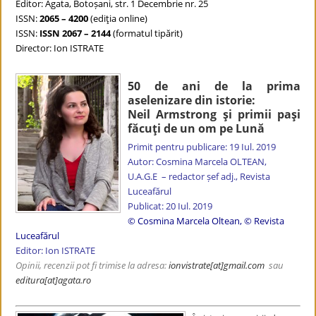
Editor: Agata, Botoșani, str. 1 Decembrie nr. 25
ISSN:
2065 – 4200
(ediţia online)
ISSN:
ISSN 2067 – 2144
(formatul tipărit)
Director: Ion ISTRATE
50 de ani de la prima
aselenizare din istorie:
Neil Armstrong şi primii paşi
făcuţi de un om pe Lună
Primit pentru publicare: 19 Iul. 2019
Autor: Cosmina Marcela OLTEAN,
U.A.G.E – redactor șef adj., Revista
Luceafărul
Publicat: 20 Iul. 2019
© Cosmina Marcela Oltean, © Revista
Luceafărul
Editor: Ion ISTRATE
Opinii, recenzii pot fi trimise la adresa:
ionvistrate
[at]gmail.com
sau
editura[at]agata.ro