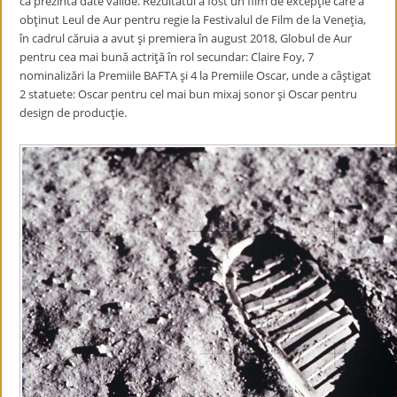
că prezintă date valide. Rezultatul a fost un film de excepţie care a
obţinut Leul de Aur pentru regie la Festivalul de Film de la Veneţia,
în cadrul căruia a avut şi premiera în august 2018, Globul de Aur
pentru cea mai bună actriţă în rol secundar: Claire Foy, 7
nominalizări la Premiile BAFTA şi 4 la Premiile Oscar, unde a câştigat
2 statuete: Oscar pentru cel mai bun mixaj sonor şi Oscar pentru
design de producţie.