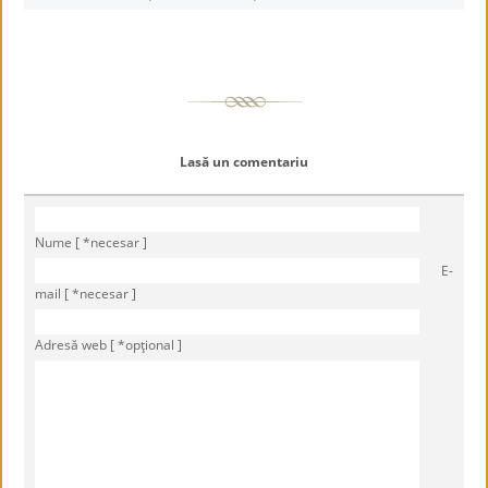
Lasă un comentariu
Nume [ *necesar ]
E-
mail [ *necesar ]
Adresă web [ *opţional ]