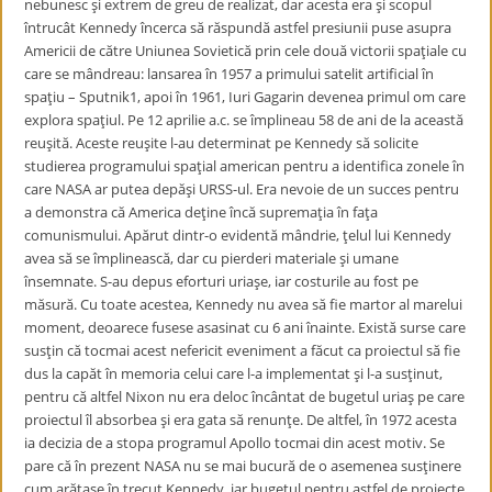
nebunesc şi extrem de greu de realizat, dar acesta era şi scopul
întrucât Kennedy încerca să răspundă astfel presiunii puse asupra
Americii de către Uniunea Sovietică prin cele două victorii spaţiale cu
care se mândreau: lansarea în 1957 a primului satelit artificial în
spaţiu – Sputnik1, apoi în 1961, Iuri Gagarin devenea primul om care
explora spaţiul. Pe 12 aprilie a.c. se împlineau 58 de ani de la această
reuşită. Aceste reuşite l-au determinat pe Kennedy să solicite
studierea programului spaţial american pentru a identifica zonele în
care NASA ar putea depăşi URSS-ul. Era nevoie de un succes pentru
a demonstra că America deţine încă supremaţia în faţa
comunismului. Apărut dintr-o evidentă mândrie, ţelul lui Kennedy
avea să se împlinească, dar cu pierderi materiale şi umane
însemnate. S-au depus eforturi uriaşe, iar costurile au fost pe
măsură. Cu toate acestea, Kennedy nu avea să fie martor al marelui
moment, deoarece fusese asasinat cu 6 ani înainte. Există surse care
susţin că tocmai acest nefericit eveniment a făcut ca proiectul să fie
dus la capăt în memoria celui care l-a implementat şi l-a susţinut,
pentru că altfel Nixon nu era deloc încântat de bugetul uriaş pe care
proiectul îl absorbea şi era gata să renunţe. De altfel, în 1972 acesta
ia decizia de a stopa programul Apollo tocmai din acest motiv. Se
pare că în prezent NASA nu se mai bucură de o asemenea susţinere
cum arătase în trecut Kennedy, iar bugetul pentru astfel de proiecte