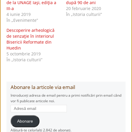
de la UNAGE Iaşi, ediţia a
după 90 de ani
III-a
20 februarie 2020
4 iunie 2019
În „Istoria culturii”
În „Evenimente”
Descoperire arheologică
de senzaţie în interiorul
Bisericii Reformate din
Huedin
5 octombrie 2019
În „Istoria culturii”
Abonare la articole via email
Introduceți adresa de email pentru a primi notificări prin email când
vor fi publicate articole noi.
Adresă
email
Abonare
Alătură-te celorlalți 2.842 de abonați.