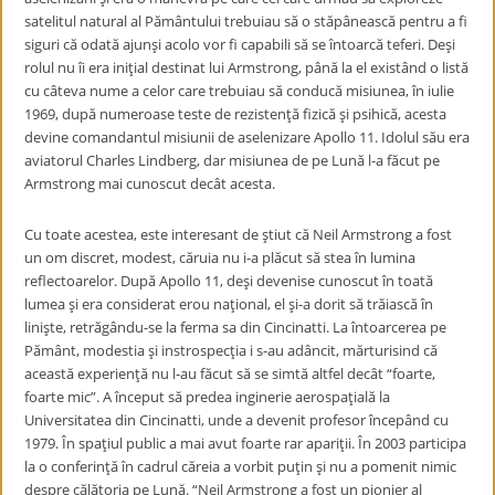
satelitul natural al Pământului trebuiau să o stăpânească pentru a fi
siguri că odată ajunşi acolo vor fi capabili să se întoarcă teferi. Deşi
rolul nu îi era iniţial destinat lui Armstrong, până la el existând o listă
cu câteva nume a celor care trebuiau să conducă misiunea, în iulie
1969, după numeroase teste de rezistenţă fizică şi psihică, acesta
devine comandantul misiunii de aselenizare Apollo 11. Idolul său era
aviatorul Charles Lindberg, dar misiunea de pe Lună l-a făcut pe
Armstrong mai cunoscut decât acesta.
Cu toate acestea, este interesant de ştiut că Neil Armstrong a fost
un om discret, modest, căruia nu i-a plăcut să stea în lumina
reflectoarelor. După Apollo 11, deşi devenise cunoscut în toată
lumea şi era considerat erou naţional, el şi-a dorit să trăiască în
linişte, retrăgându-se la ferma sa din Cincinatti. La întoarcerea pe
Pământ, modestia şi instrospecţia i s-au adâncit, mărturisind că
această experienţă nu l-au făcut să se simtă altfel decât “foarte,
foarte mic”. A început să predea inginerie aerospaţială la
Universitatea din Cincinatti, unde a devenit profesor începând cu
1979. În spaţiul public a mai avut foarte rar apariţii. În 2003 participa
la o conferinţă în cadrul căreia a vorbit puţin şi nu a pomenit nimic
despre călătoria pe Lună. “Neil Armstrong a fost un pionier al