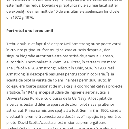
este mult mai redus. Dovadă e şi faptul că nu s-au mai făcut astfel
de expediţii de mai mult de 40 de ani, ultimele aselenizări fiind cele
din 1972 şi 1976.
Portretul unui erou umil
Trebuie subliniat faptul că despre Neil Armstrong nu se poate vorbi
în cuvinte puţine. Au fost mulţi cei care au scris despre el, dar
singura biografie autorizată este cea scrisă de James R. Hansen,
autor dublu nominalizat la Premiile Pulitzer, în cartea “First man:
The Life of Neil A. Armstrong”. Născut în Ohio, SUA, în 1930, Neil
Armstrong îşi descoperă pasiunea pentru zbor în copilărie. Îşi ia
licenţa de pilot la vârsta de 16 ani, înaintea permisului auto. În
colegiu era foarte pasionat de muzică şi a coordonat câteva proiecte
artistice. În 1947 îşi începe studiile de inginerie aeronautică la
Universitatea Purdue, cu o bursă de la US Navy. A fost pilot de
încercare, testând diferite aparate de zbor, pilot naval şi ulterior
astronaut. Prima sa misiune spaţială a fost Gemini 8, în 1966, când a
efectuat în premieră conectarea a două nave în spaţiu, împreună cu
pilotul David Scott. Aceasta a fost misiunea premergătoare
aselenizării şi era o manevră pe care cei care urmau să exploreze