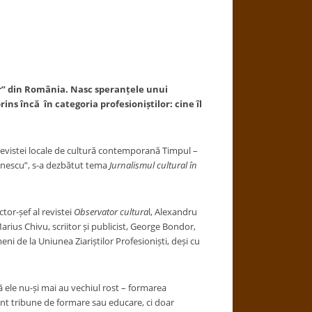
lor” din România. Nasc speranțele unui
ns încă în categoria profesioniștilor: cine îl
ile revistei locale de cultură contemporană Timpul –
minescu”, s-a dezbătut tema
Jurnalismul cultural în
tor-șef al revistei
Observator cultura
l, Alexandru
Marius Chivu, scriitor și publicist, George Bondor,
meni de la Uniunea Ziariștilor Profesioniști, deși cu
ă ele nu-și mai au vechiul rost – formarea
sunt tribune de formare sau educare, ci doar