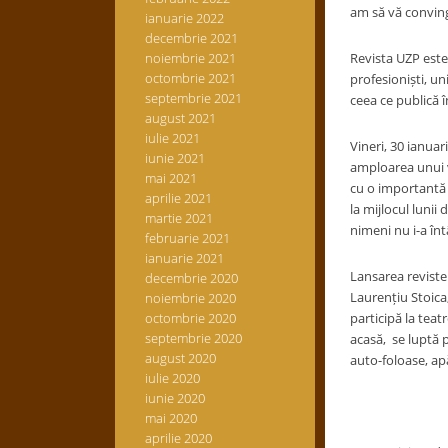
am să vă convin
ianuarie 2022
decembrie 2021
noiembrie 2021
Revista UZP este
octombrie 2021
profesioniști, un
septembrie 2021
ceea ce publică în
august 2021
iulie 2021
Vineri, 30 ianuar
iunie 2021
amploarea unui vo
mai 2021
cu o importantă p
aprilie 2021
la mijlocul lunii 
martie 2021
nimeni nu i-a î
februarie 2021
ianuarie 2021
Lansarea reviste
decembrie 2020
Laurențiu Stoica,
noiembrie 2020
octombrie 2020
participă la teat
septembrie 2020
acasă, se luptă p
august 2020
auto-foloase, apă
iulie 2020
iunie 2020
mai 2020
aprilie 2020