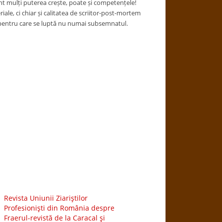
nt mulți puterea crește, poate și competențele!
ale, ci chiar și calitatea de scriitor-post-mortem
ri pentru care se luptă nu numai subsemnatul.
Revista Uniunii Ziariştilor
Profesionişti din România despre
Fraerul-revistă de la Caracal şi