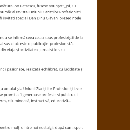
nătura Ion Petrescu, fusese anunțat: „Joi, 10
 număr al revistei Uniunii Ziariștilor Profesioniști
i invitați speciali Dan Dinu Glăvan, președintele
du-se infirmă ceea ce au spus profesioiștii de la
 sus citat: este o publicație profesionistă,
n viața și activitatea jurnaliștilor, cu
cii pasionate, realizată echilibrat, cu luciditate și
a omului și a Uniunii Ziariștilor Profesioniști, vor
e promit a fi generoase profesiei și publicului
eres, ci luminoasă, instructivă, educativă…
 pentru mulți dintre noi nostalgii, după cum, sper,