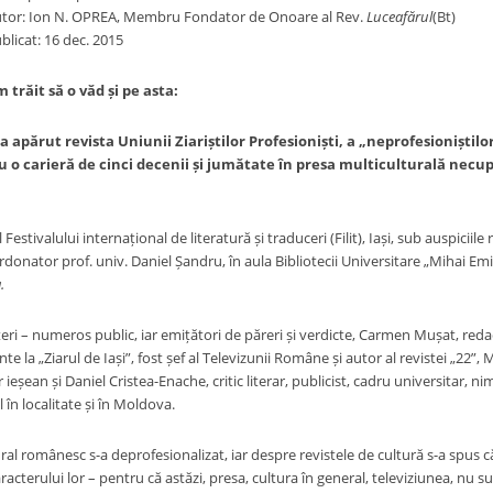
tor: Ion N. OPREA, Membru Fondator de Onoare al Rev.
Luceafărul
(Bt)
blicat: 16 dec. 2015
 trăit să o văd și pe asta:
a apărut revista Uniunii Ziariștilor Profesioniști, a „neprofesioniști
 carieră de cinci decenii și jumătate în presa multiculturală necupri
l Festivalului internațional de literatură și traduceri (Filit), Iași, sub auspici
rdonator prof. univ. Daniel Șandru, în aula Bibliotecii Universitare „Mihai E
.
teri – numeros public, iar emițători de păreri și verdicte, Carmen Mușat, redac
te la „Ziarul de Iași”, fost șef al Televizunii Române și autor al revistei „22”, 
 ieșean și Daniel Cristea-Enache, critic literar, publicist, cadru universitar, ni
l în localitate și în Moldova.
ral românesc s-a deprofesionalizat, iar despre revistele de cultură s-a spus c
racterului lor – pentru că astăzi, presa, cultura în general, televiziunea, nu 