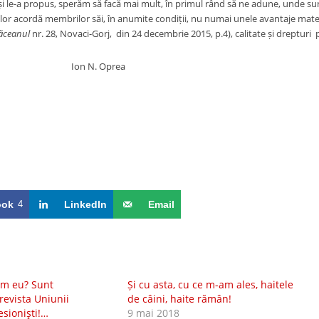
 și le-a propus, sperăm să facă mai mult, în primul rând să ne adune, unde su
lor acordă membrilor săi, în anumite condiții, nu numai unele avantaje materi
ăceanul
nr. 28, Novaci-Gorj, din 24 decembrie 2015, p.4), calitate și dreptu
N. Oprea
ook
4
LinkedIn
Email
iam eu? Sunt
Și cu asta, cu ce m-am ales, haitele
revista Uniunii
de câini, haite rămân!
esionişti!…
9 mai 2018