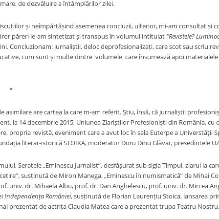
mare, de dezvăluire a întâmplărilor zilei.
iscuțiilor și neîmpărtășind asemenea concluzii, ulterior, mi-am consultat și co
căror păreri le-am sintetizat și transpus în volumul intitulat
“Revistele? Luminoa
ni. Concluzionam: jurnaliștii, deloc deprofesionalizați, care scot sau scriu re
ducative, cum sunt și multe dintre volumele care însumează apoi materialele 
*
 asimilare are cartea la care m-am referit. Știu, însă, că jurnaliștii profesioniș
ent, la 14 decembrie 2015, Uniunea Ziariștilor Profesioniști din România, cu o
re, propria revistă, eveniment care a avut loc în sala Euterpe a Universtății 
undația literar-istorică STOIKA, moderator Doru Dinu Glăvar, președintele UZ
ului, Seratele „Eminescu Jurnalist”, desfășurat sub sigla Timpul, ziarul la ca
cetire”, susținută de Miron Manega, „Eminescu în numismatică” de Mihai Costi
f. univ. dr. Mihaela Albu, prof. dr. Dan Anghelescu, prof. univ. dr. Mircea Ang
ei
Independența României
, susținută de Florian Laurențiu Stoica, lansarea p
nal prezentat de actrița Claudia Matea care a prezentat trupa Teatru Nostru