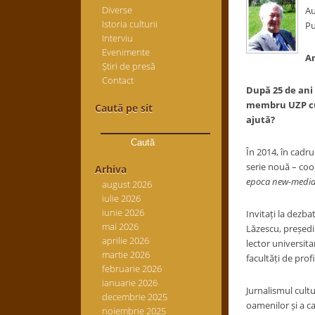
Diverse
Au
Istoria culturii
Pu
Interviu
Evenimente
Am
Știri de presă
Contact
După 25 de ani 
membru UZP cu o
Caută pe sit
ajută?
Caută
după:
În 2014, în cadru
serie nouă – coo
Arhiva
epoca new-media
august 2026
iulie 2026
iunie 2026
Invitați la dezba
mai 2026
Lăzescu, președin
aprilie 2026
lector universitar
martie 2026
facultăți de profi
februarie 2026
ianuarie 2026
Jurnalismul cultu
decembrie 2025
oamenilor și a ca
noiembrie 2025