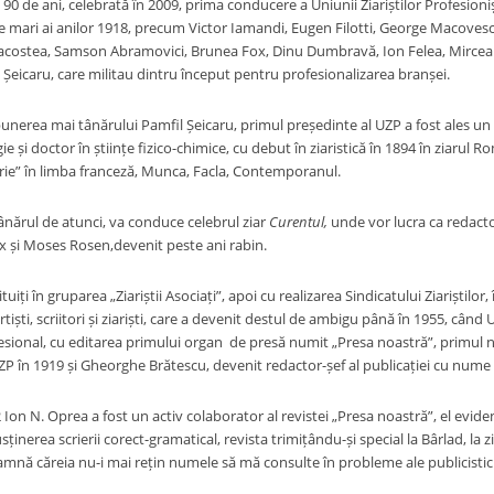
 90 de ani, celebrată în 2009, prima conducere a Uniunii Ziariștilor Profesionișt
 mari ai anilor 1918, precum Victor Iamandi, Eugen Filotti, George Macovescu
acostea, Samson Abramovici, Brunea Fox, Dinu Dumbravă, Ion Felea, Mircea Gr
 Șeicaru, care militau dintru început pentru profesionalizarea branșei.
punerea mai tânărului Pamfil Șeicaru, primul președinte al UZP a fost ales un p
logie și doctor în științe fizico-chimice, cu debut în ziaristică în 1894 în ziaru
atrie” în limba franceză, Munca, Facla, Contemporanul.
tânărul de atunci, va conduce celebrul ziar
Curentul,
unde vor lucra ca redacto
x și Moses Rosen,devenit peste ani rabin.
uiți în gruparea „Ziariștii Asociați”, apoi cu realizarea Sindicatului Ziariștilor
rtiști, scriitori și ziariști, care a devenit destul de ambigu până în 1955, când
esional, cu editarea primului organ de presă numit „Presa noastră”, primul nu
UZP în 1919 și Gheorghe Brătescu, devenit redactor-șef al publicației cu num
 Ion N. Oprea a fost un activ colaborator al revistei „Presa noastră”, el evide
inerea scrierii corect-gramatical, revista trimițându-și special la Bârlad, la z
amnă căreia nu-i mai rețin numele să mă consulte în probleme ale publicistici