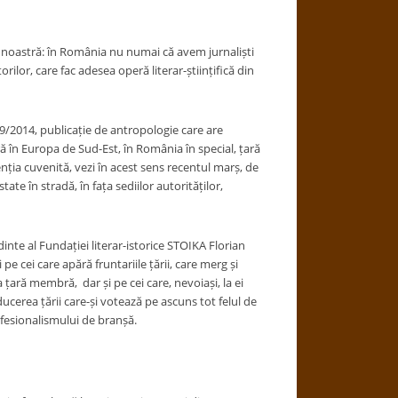
a noastră: în România nu numai că avem jurnaliști
rilor, care fac adesea operă literar-științifică din
19/2014, publicație de antropologie care are
ă în Europa de Sud-Est, în România în special, țară
tenția cuvenită, vezi în acest sens recentul marș, de
ate în stradă, în fața sediilor autorităților,
edinte al Fundației literar-istorice STOIKA Florian
pe cei care apără fruntariile țării, care merg și
țară membră, dar și pe cei care, nevoiași, la ei
nducerea țării care-și votează pe ascuns tot felul de
ofesionalismului de branșă.