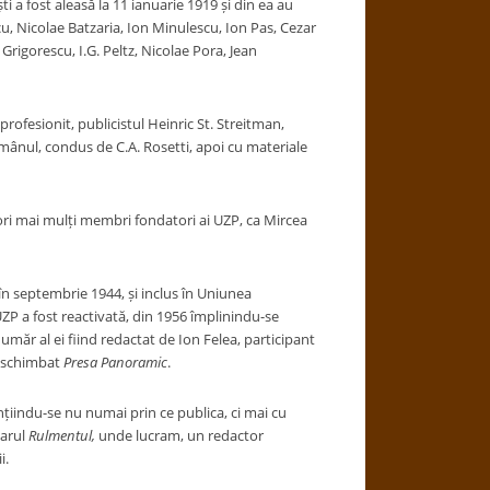
i a fost aleasă la 11 ianuarie 1919 și din ea au
, Nicolae Batzaria, Ion Minulescu, Ion Pas, Cezar
igorescu, I.G. Peltz, Nicolae Pora, Jean
rofesionit, publicistul Heinric St. Streitman,
l Românul, condus de C.A. Rosetti, apoi cu materiale
ri mai mulți membri fondatori ai UZP, ca Mircea
, în septembrie 1944, și inclus în Uniunea
 UZP a fost reactivată, din 1956 împlinindu-se
măr al ei fiind redactat de Ion Felea, participant
e schimbat
Presa Panoramic
.
nțiindu-se nu numai prin ce publica, ci mai cu
iarul
Rulmentul,
unde lucram, un redactor
i.