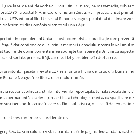
tlul „UZP la 96 de ani, de vorbă cu Doru Dinu Glavan”, pe mass-media, sub sem
ora 20,30, la postul 6TV, în cadrul emisiunii
Ziua Z
, va fi practic lansat primul
tulat UZP, editorul fiind teleastul Benone Neagoe, pe platoul de filmare vor f
or Profesioniști din România și scriitorul Dan Gâju”.
periodic independent al Uniunii postdecembriste, o publicație care prezentân
Timpul
, dar confirmă ce au susținut membrii Cenaclului nostru în volumul mai
atitudine, de opinii, comentarii, ea sporește transparența Uniunii cu aspecte di
ale și sociale, personalități, cariere, idei și probleme în dezbatere.
or și viitorilor gazetari revista UZP se anunță a fi una de forță, o tribună a mun
e Benone Neagoe în editorialul primului număr.
 și responsabilizează, știrile, interviurile, reportajele, temele sociale din viaț
a permanentă a carierei jurnalistice, a tehnologiei media, cu spații care ni s
m susținem noi în cartea în care redăm publicistica, nu lipsită de teme și int
m cu interes confirmarea dezideratelor.
gerg S.A., ba și în culori, revista, apărută în 56 de pagini, deocamdată, naște