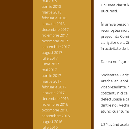
mai 2018
Uniunea Ziariștil
aprilie 2018
București.
martie 2018
februarie 2018
ianuarie 2018
În arhiva person
decembrie 2017
recunoștea nici p
noiembrie 2017
președinta Comite
octombrie 2017
ziariștilor de la Z
septembrie 2017
în activitate de 
august 2017
iulie 2017
Dar eu nu figurez 
iunie 2017
mai 2017
Societatea Ziari
aprilie 2017
Arachelian, apoi
martie 2017
februarie 2017
vicepreședinte, n
ianuarie 2017
cotizanți, nici c
decembrie 2016
defectuoasă a căr
noiembrie 2016
dintre noi, vechi
octombrie 2016
atunci cuantumul 
septembrie 2016
august 2016
UZP având același
iulie 2016