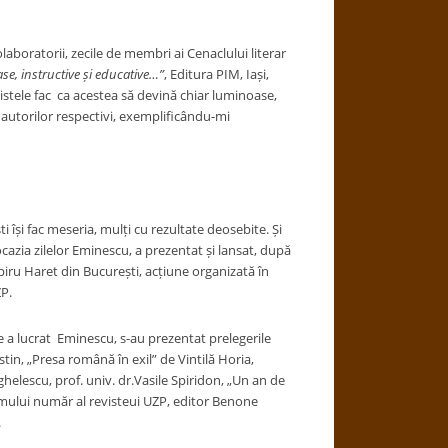
laboratorii, zecile de membri ai Cenaclului literar
se, instructive și educative…”
, Editura PIM, Iași,
vistele fac ca acestea să devină chiar luminoase,
autorilor respectivi, exemplificându-mi
ti își fac meseria, mulți cu rezultate deosebite. Și
cazia zilelor Eminescu, a prezentat și lansat, după
Spiru Haret din București, acțiune organizată în
P.
re a lucrat Eminescu, s-au prezentat prelegerile
n, „Presa română în exil” de Vintilă Horia,
helescu, prof. univ. dr.Vasile Spiridon, „Un an de
rimului număr al revisteui UZP, editor Benone
.