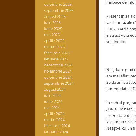
mijloace de infor
octombrie 2025
septembrie 2025
Prezent în sala d
august 2025
iulie 2025
la distanță, ale 
iunie 2025
2015, 394 de pagi
mai 2025
instructive și e
aprilie 2025
susținerile.
martie 2025
februarie 2025
ianuarie 2025
decembrie 2024
Nu știu ce grad de
noiembrie 2024
am mai aflat, rec
octombrie 2024
25 de ani de tăce
septembrie 2024
parteneriat cu F
august 2024
iulie 2024
iunie 2024
În cadrul program
mai 2024
„De la Eminescu 
aprilie 2024
prezentate de pro
martie 2024
la apariția revist
februarie 2024
Neagoe, cu un fi
ianuarie 2024