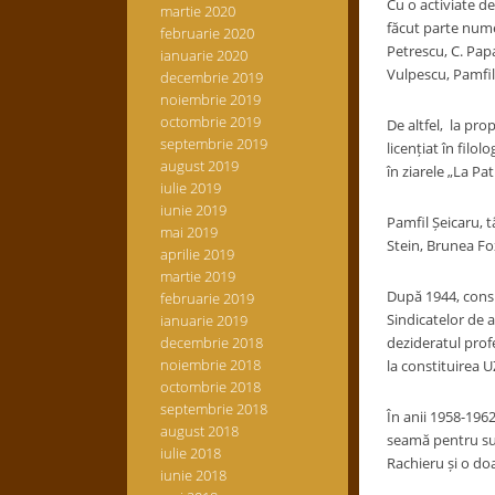
Cu o activiate de
martie 2020
făcut parte nume
februarie 2020
Petrescu, C. Pap
ianuarie 2020
Vulpescu, Pamfil
decembrie 2019
noiembrie 2019
octombrie 2019
De altfel, la pro
septembrie 2019
licențiat în filo
august 2019
în ziarele „La P
iulie 2019
iunie 2019
Pamfil Șeicaru, 
mai 2019
Stein, Brunea Fo
aprilie 2019
martie 2019
După 1944, consit
februarie 2019
Sindicatelor de a
ianuarie 2019
decembrie 2018
dezideratul prof
noiembrie 2018
la constituirea 
octombrie 2018
septembrie 2018
În anii 1958-1962
august 2018
seamă pentru susț
iulie 2018
Rachieru și o do
iunie 2018