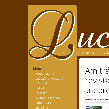
Fondat 2009 • ISSN 206
Am tră
Meniu
Prima pagină
revista
Luceafărul de seară
Editorial
„nepro
Debut
Educaţie
Invitaţie la lectură
Articol scris de:
Ion
Comentarii
Atitudinii
Pr