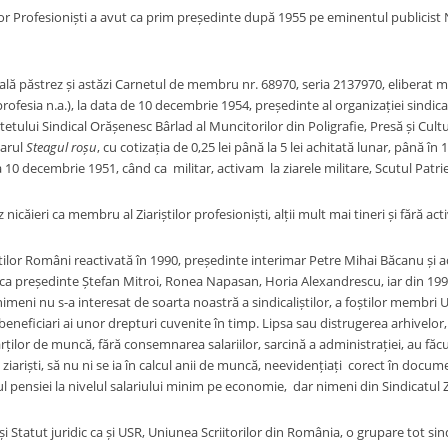
or Profesioniști a avut ca prim președinte după 1955 pe eminentul publicist Ne
ală păstrez și astăzi Carnetul de membru nr. 68970, seria 2137970, eliberat mi
rofesia n.a.), la data de 10 decembrie 1954, președinte al organizației sindica
tului Sindical Orășenesc Bârlad al Muncitorilor din Poligrafie, Presă și Cultură
iarul
Steagul roșu
, cu cotizația de 0,25 lei până la 5 lei achitată lunar, până în
la 10 decembrie 1951, când ca militar, activam la ziarele militare, Scutul Patrie
nicăieri ca membru al Ziariștilor profesioniști, alții mult mai tineri și fără acti
știlor Români reactivată în 1990, președinte interimar Petre Mihai Băcanu și
 ca președinte Ștefan Mitroi, Ronea Napasan, Horia Alexandrescu, iar din 1996,
imeni nu s-a interesat de soarta noastră a sindicaliștilor, a foștilor membri UZP
a beneficiari ai unor drepturi cuvenite în timp. Lipsa sau distrugerea arhivelor,
ților de muncă, fără consemnarea salariilor, sarcină a administrației, au făcut
i ziariști, să nu ni se ia în calcul anii de muncă, neevidențiați corect în docu
pensiei la nivelul salariului minim pe economie, dar nimeni din Sindicatul Zia
 Statut juridic ca și USR, Uniunea Scriitorilor din România, o grupare tot sindi