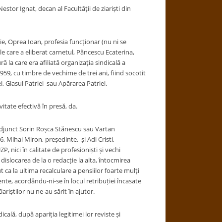
stor Ignat, decan al Facultății de ziariști din
e, Oprea Ioan, profesia funcționar (nu ni se
le care a eliberat carnetul, Păncescu Ecaterina,
 la care era afiliată organizația sindicală a
 1959, cu timbre de vechime de trei ani, fiind socotit
i, Glasul Patriei sau Apărarea Patriei.
vitate efectivă în presă, da.
 adjunct Sorin Roșca Stănescu sau Vartan
 Mihai Miron, președinte, și Adi Cristi,
, nici în calitate de profesioniști și vechi
 dislocarea de la o redacție la alta, întocmirea
 ca la ultima recalculare a pensiilor foarte mulți
mente, acordându-ni-se în locul retribuției încasate
riștilor nu ne-au sărit în ajutor.
cală, după apariția legitimei lor reviste și