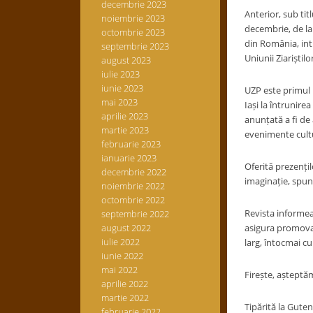
decembrie 2023
Anterior, sub ti
noiembrie 2023
decembrie, de la 
octombrie 2023
din România, inti
septembrie 2023
Uniunii Ziariștil
august 2023
iulie 2023
iunie 2023
UZP este primul 
mai 2023
Iași la întrunirea
aprilie 2023
anunțată a fi de 
martie 2023
evenimente cultur
februarie 2023
ianuarie 2023
Oferită prezențil
decembrie 2022
imaginație, spun
noiembrie 2022
octombrie 2022
Revista informează
septembrie 2022
august 2022
asigura promovare
iulie 2022
larg, întocmai cu
iunie 2022
mai 2022
Firește, așteptă
aprilie 2022
martie 2022
Tipărită la Guten
februarie 2022