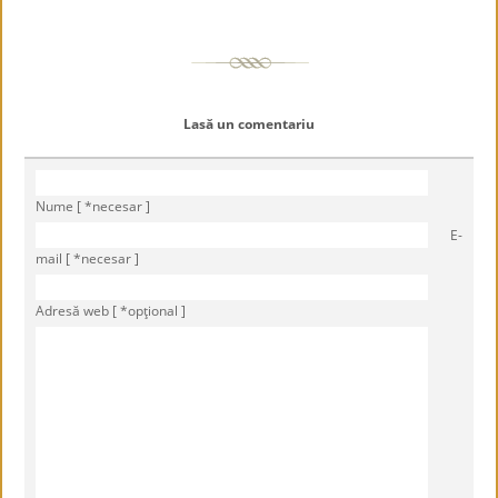
Lasă un comentariu
Nume [ *necesar ]
E-
mail [ *necesar ]
Adresă web [ *opţional ]