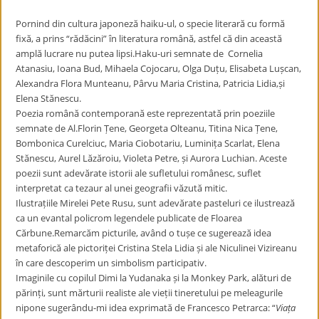
Pornind din cultura japoneză haiku-ul, o specie literară cu formă
fixă, a prins “rădăcini” în literatura română, astfel că din această
amplă lucrare nu putea lipsi.Haku-uri semnate de Cornelia
Atanasiu, Ioana Bud, Mihaela Cojocaru, Olga Duțu, Elisabeta Lușcan,
Alexandra Flora Munteanu, Pârvu Maria Cristina, Patricia Lidia,și
Elena Stănescu.
Poezia română contemporană este reprezentată prin poeziile
semnate de Al.Florin Țene, Georgeta Olteanu, Titina Nica Țene,
Bombonica Curelciuc, Maria Ciobotariu, Luminița Scarlat, Elena
Stănescu, Aurel Lăzăroiu, Violeta Petre, și Aurora Luchian. Aceste
poezii sunt adevărate istorii ale sufletului românesc, suflet
interpretat ca tezaur al unei geografii văzută mitic.
Ilustrațiile Mirelei Pete Rusu, sunt adevărate pasteluri ce ilustrează
ca un evantal policrom legendele publicate de Floarea
Cărbune.Remarcăm picturile, având o tușe ce sugerează idea
metaforică ale pictoriței Cristina Stela Lidia și ale Niculinei Vizireanu
în care descoperim un simbolism participativ.
Imaginile cu copilul Dimi la Yudanaka și la Monkey Park, alături de
părinți, sunt mărturii realiste ale vieții tineretului pe meleagurile
nipone sugerându-mi idea exprimată de Francesco Petrarca: “
Viața