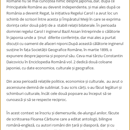
Române nu se mai cunoștea nimic despre Japonia,.dar, după ce
Principatele Române au devenit independente, și mai ales după ce
România a devenit Regat, la inițiativa Regelui Carol I a avut loc un
schimb de scrisori între acesta și Împăratul Meiji în care se exprima
dorința celor două părți de a stabili relații bilaterale. În perioada
domniei regelui Carol I inginerul Bazil Assan întreprinde o călătorie
în Japonia unde a ținut diferite conferințe, dar mai ales a purtat
discuții cu oamenii de afaceri niponi.După această călătorie inginerul
susține în fața Societății Geografice Române, în martie 1899, o
expunere despre Japonia și poporul său. Ceva mai târziu Constantin
Daicoviciu în Enciclopedia Română vol. 2 dedică două coloane
Japoniei, cu date economice, culturale și geografice.
Din acea perioadă relațiile politice, economice și culturale, au avut o
ascensiune
demnă de subliniat. S-au scris cărți, s-au făcut legături și
schimburi culturale, încât cele două popoare au început să se
cunoască și să se respecte reciproc.
În acest context se înscriu și demersurile, de-alungul anilor, făcute
de scriitoarea Floarea Cărbune care a editat antologii, bilingve
română-engleză, cu autori români din țară și diasporă, dar și cu