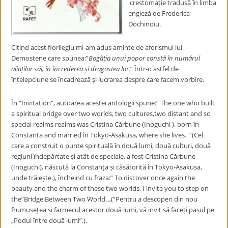
crestomație tradusă în limba
engleză de Frederica
Dochinoiu.
Citind acest florilegiu mi-am adus aminte de aforismul lui
Demostene care spunea:”
Bogăția unui popor constă în numărul
aliaților săi, în încrederea și dragostea lor.
” Într-o astfel de
înțelepciune se încadrează și lucrarea despre care facem vorbire.
În “Invitation“, autoarea acestei antologii spune:” The one who built
a spiritual bridge over two worlds, two cultures,two distant and so
special realms realms,was Cristina Cărbune (Inoguchi ), born în
Constanța and married în Tokyo-Asakusa, where she lives. “(
Cel
care a construit o punte spirituală în două lumi, două culturi, două
regiuni îndepărtate și atât de speciale, a fost Cristina Cărbune
(Inoguchi), născută la Constanța și căsătorită în Tokyo-Asakusa,
unde trăiește.
), încheind cu fraza:” To discover once again the
beauty and the charm of these two worlds, I invite you to step on
the”Bridge Between Two World. „(“
Pentru a descoperi din nou
frumusețea și farmecul acestor două lumi, vă invit să faceți pasul pe
„Podul între două lumi”.
).