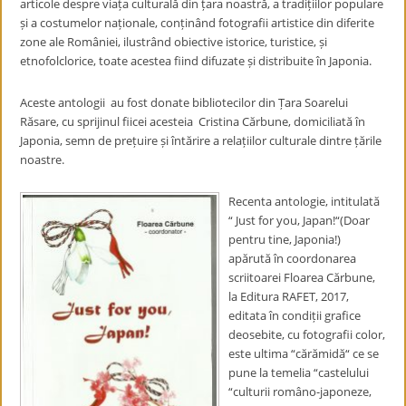
articole despre viața culturală din țara noastră, a tradițiilor populare
și a costumelor naționale, conținând fotografii artistice din diferite
zone ale României, ilustrând obiective istorice, turistice, și
etnofolclorice, toate acestea fiind difuzate și distribuite în Japonia.
Aceste antologii au fost donate bibliotecilor din Țara Soarelui
Răsare, cu sprijinul fiicei acesteia Cristina Cărbune, domiciliată în
Japonia, semn de prețuire și întărire a relațiilor culturale dintre țările
noastre.
Recenta antologie, intitulată
“ Just for you, Japan!“(Doar
pentru tine, Japonia!)
apărută în coordonarea
scriitoarei Floarea Cărbune,
la Editura RAFET, 2017,
editata în condiții grafice
deosebite, cu fotografii color,
este ultima “cărămidă“ ce se
pune la temelia “castelului
“culturii româno-japoneze,