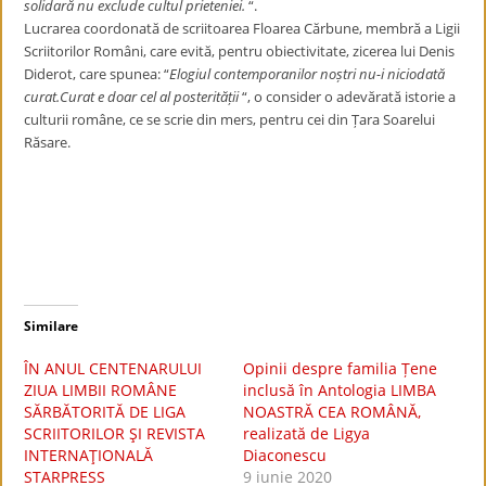
solidară nu exclude cultul prieteniei.
“.
Lucrarea coordonată de scriitoarea Floarea Cărbune, membră a Ligii
Scriitorilor Români, care evită, pentru obiectivitate, zicerea lui Denis
Diderot, care spunea: “
Elogiul contemporanilor noștri nu-i niciodată
curat.Curat e doar cel al posterității
“, o consider o adevărată istorie a
culturii române, ce se scrie din mers, pentru cei din Țara Soarelui
Răsare.
Similare
ÎN ANUL CENTENARULUI
Opinii despre familia Țene
ZIUA LIMBII ROMÂNE
inclusă în Antologia LIMBA
SĂRBĂTORITĂ DE LIGA
NOASTRĂ CEA ROMÂNĂ,
SCRIITORILOR ŞI REVISTA
realizată de Ligya
INTERNAŢIONALĂ
Diaconescu
STARPRESS
9 iunie 2020