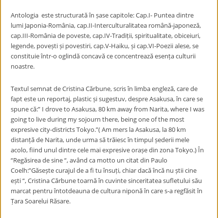
Antologia este structurată în șase capitole: Cap.I- Puntea dintre
lumi Japonia-România, cap.II-Interculturalitatea română-japoneză,
cap.III-România de poveste, cap.IV-Tradiții, spiritualitate, obiceiuri,
legende, povești și povestiri, cap.V-Haiku, și cap.VI-Poezii alese, se
constituie într-o oglindă concavă ce concentrează esența culturii
noastre.
Textul semnat de Cristina Cărbune, scris în limba engleză, care de
fapt este un reportaj, plastic și sugestuv, despre Asakusa, în care se
spune că:” I drove to Asakusa, 80 km away from Narita, where I was
going to live during my sojourn there, being one of the most
expresive city-districts Tokyo.”(
Am mers la Asakusa, la 80 km
distanță de Narita, unde urma să trăiesc în timpul șederii mele
acolo, fiind unul dintre cele mai expresive orașe din zona Tokyo.
) În
“Regăsirea de sine “, având ca motto un citat din Paulo
Coelh:”Găsește curajul de a fi tu însuți, chiar dacă încă nu știi cine
ești “, Cristina Cărbune toarnă în cuvinte sinceritatea sufletului său
marcat pentru întotdeauna de cultura niponă în care s-a regfăsit în
Țara Soarelui Răsare.