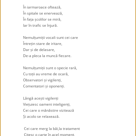
.
În iarmaroace oftează,
În spitale se enervează,
În fața școlilor se miră,
Iar în trafic se înjură.
.
Nemulțumiții vocali sunt cei care
Întrețin stare de iritare,
Dar și de delasare,
De-a pleca la muncă fiecare.
.
Nemulțumiții sunt o specie rară,
Cu toții au vreme de ocară,
Observatori și vigilenți,
Comentatori și oponenți.
.
Lângă acești vigilenți
Viețuiesc oameni inteligenți,
Cei care o mănăstire vizitează
Și acolo se relaxează.
.
Cei care merg la băi,la tratament
Citesc o carte în acel moment,