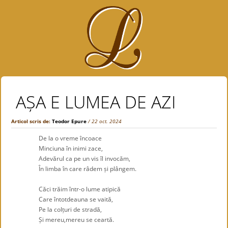
AȘA E LUMEA DE AZI
Articol scris de:
Teodor Epure
/ 22 oct. 2024
De la o vreme încoace
Minciuna în inimi zace,
Adevărul ca pe un vis îl invocăm,
În limba în care râdem și plângem.
.
Căci trăim într-o lume atipică
Care întotdeauna se vaită,
Pe la colțuri de stradă,
Și mereu,mereu se ceartă.