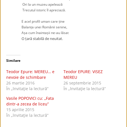
Ori la un muzeu apelează
Trecutul istoric îl apreciază.
.
E acel profil uman care ține
Balanța unei Românii senine,
Așa cum înaintașii ne-au lăsat
O țară stabilă de neuitat.
Similare
Teodor Epure: MEREU… e
Teodor EPURE: VISEZ
nevoie de schimbare
MEREU
26 martie 2016
26 septembrie 2015
În „lnvitaţie la lectură”
În „lnvitaţie la lectură”
Vasile POPOVICI cu: ,,Fata
dintr-a zecea de liceu”
15 aprilie 2015
În „lnvitaţie la lectură”