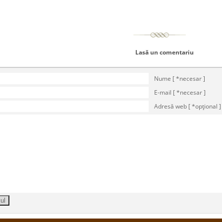
Lasă un comentariu
Nume [ *necesar ]
E-mail [ *necesar ]
Adresă web [ *opţional ]