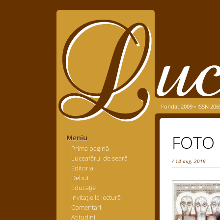
Fondat 2009 • ISSN 206
FOTO 
Meniu
Prima pagină
Luceafărul de seară
/ 14 aug. 2019
Editorial
Debut
Educaţie
Invitaţie la lectură
Comentarii
Atitudinii