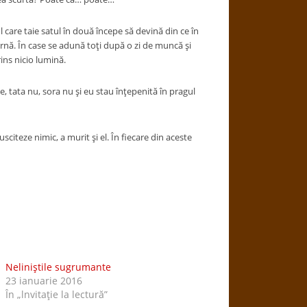
are taie satul în două începe să devină din ce în
iarnă. În case se adună toţi după o zi de muncă şi
ins nicio lumină.
, tata nu, sora nu şi eu stau înţepenită în pragul
sciteze nimic, a murit şi el. În fiecare din aceste
Neliniştile sugrumante
23 ianuarie 2016
În „lnvitaţie la lectură”