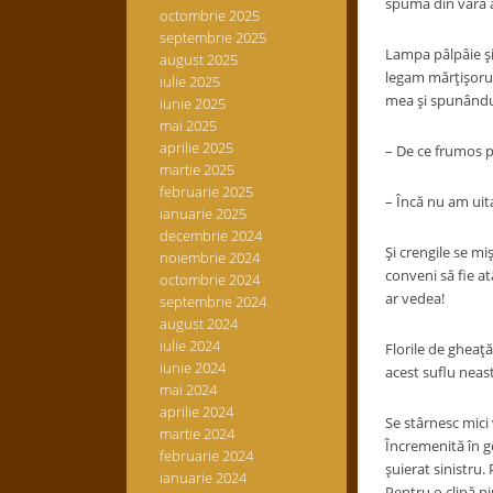
spuma din vară a
octombrie 2025
septembrie 2025
Lampa pâlpâie şi
august 2025
legam mărţişorul
iulie 2025
mea şi spunându-
iunie 2025
mai 2025
aprilie 2025
– De ce frumos p
martie 2025
februarie 2025
– Încă nu am uita
ianuarie 2025
decembrie 2024
Şi crengile se miş
noiembrie 2024
conveni să fie at
octombrie 2024
ar vedea!
septembrie 2024
august 2024
iulie 2024
Florile de gheaţă
iunie 2024
acest suflu neast
mai 2024
aprilie 2024
Se stârnesc mici 
martie 2024
Încremenită în ge
februarie 2024
şuierat sinistru.
ianuarie 2024
Pentru o clipă n