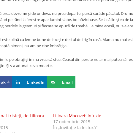
 prea devreme şi de undeva, nu prea departe, parcă surâde păcatul. Drumul c
rând pe rând la ferestre apar lumini slabe, bolnăvicioase. Se lasă liniştea de 
ag perdele la geamuri şi fiecare se apucă de treabă. La mine acasă, nu s-a apr
este plină cu lemne bune de foc şi e destul de frig în casă. Mama nu mai este
eaptă nimeni, nu am pe cine îmbrăţişa.
imile pe obraji şi inima vrea să stea. Ceasul din perete nu ar mai putea să resu
ţin. Şi s-a adunat ceva moarte.
ook
4
LinkedIn
Email
t tristeţi, de Lilioara
Lilioara Macovei: Infuzie
17 noiembrie 2015
2015
În „lnvitaţie la lectură”