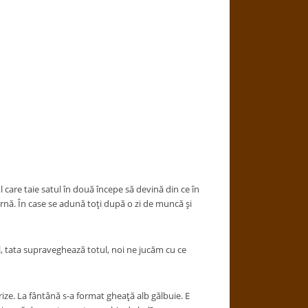
are taie satul în două începe să devină din ce în
iarnă. În case se adună toţi după o zi de muncă şi
l, tata supraveghează totul, noi ne jucăm cu ce
ze. La fântână s-a format gheaţă alb gălbuie. E