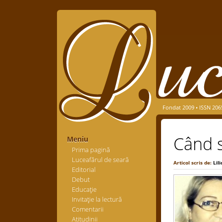
Fondat 2009 • ISSN 206
Când s
Meniu
Prima pagină
Luceafărul de seară
Articol scris de:
Lil
Editorial
Debut
Educaţie
Invitaţie la lectură
Comentarii
Atitudinii