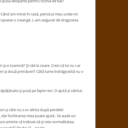
sei pusă deoparte pentru rochia de bal?
. Când am intrat în casă, piersicul meu unde-mi
 rupsese o creangă. L-am asigurat de dragostea
ri şi-o toamnă? Şi râd la soare. Crezi că lui nu i-ar
eri şi două primăveri? Câtă lume îndrăgostită nu s-
ăpăţânate şi pusă pe fapte reci. O ajută şi vântul,
ori şi câte nu s-or alinta după perdele!
e, dar închinarea mea poate ajută.. Se aude un
duce aminte că trebuie să-şi reia normalitatea.
prea scurtă? Poate că… poate…