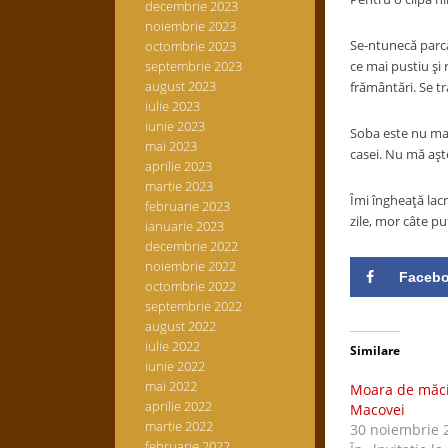
decembrie 2023
noiembrie 2023
Se-ntunecă parcă
octombrie 2023
septembrie 2023
ce mai pustiu şi 
august 2023
frământări. Se tr
iulie 2023
iunie 2023
Soba este nu mai 
mai 2023
casei. Nu mă aşt
aprilie 2023
martie 2023
Îmi îngheaţă lacr
februarie 2023
zile, mor câte pu
ianuarie 2023
decembrie 2022
noiembrie 2022
Faceb
octombrie 2022
septembrie 2022
august 2022
iulie 2022
Similare
iunie 2022
mai 2022
Moara de măcina
aprilie 2022
Macovei
martie 2022
30 noiembrie 
februarie 2022