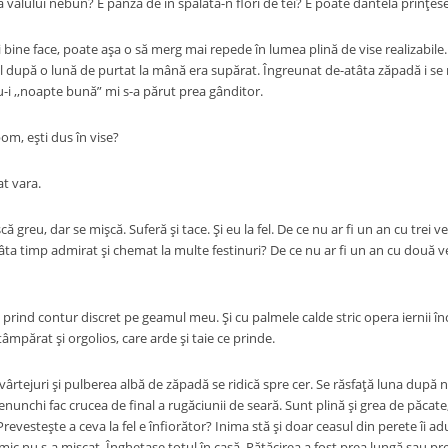
 valului nebun? E pânza de in spălată-n flori de tei? E poate dantela prinţe
 bine face, poate aşa o să merg mai repede în lumea plină de vise realizabile
 după o lună de purtat la mână era supărat. Îngreunat de-atâta zăpadă i se
i ,,noapte bună” mi s-a părut prea gânditor.
om, eşti dus în vise?
t vara.
că greu, dar se mişcă. Suferă şi tace. Şi eu la fel. De ce nu ar fi un an cu trei ve
âta timp admirat şi chemat la multe festinuri? De ce nu ar fi un an cu două v
 prind contur discret pe geamul meu. Şi cu palmele calde stric opera iernii înc
âmpărat şi orgolios, care arde şi taie ce prinde.
vârtejuri şi pulberea albă de zăpadă se ridică spre cer. Se răsfaţă luna după n
nunchi fac crucea de final a rugăciunii de seară. Sunt plină şi grea de păcat
 Prevesteşte a ceva la fel e înfiorător? Inima stă şi doar ceasul din perete îi a
imic nu s-a mişcat. Îngheţase totul în casă. Rătăcirea a fost prea lungă sau 