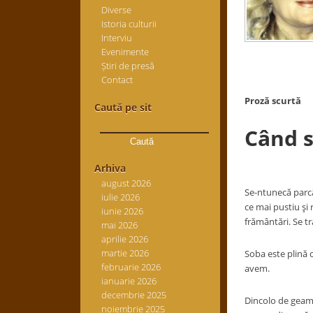
Diverse
Istoria culturii
Interviu
Evenimente
Știri de presă
Contact
Proză scurtă
Caută pe sit
Caută
Când s
după:
Arhiva
august 2026
Se-ntunecă parcă
iulie 2026
ce mai pustiu şi 
iunie 2026
frământări. Se tr
mai 2026
aprilie 2026
martie 2026
Soba este plină 
februarie 2026
avem.
ianuarie 2026
decembrie 2025
Dincolo de geam 
noiembrie 2025