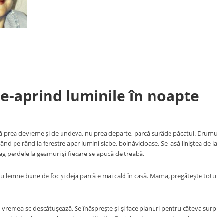
e-aprind luminile în noapte
 prea devreme şi de undeva, nu prea departe, parcă surâde păcatul. Drumul c
rând pe rând la ferestre apar lumini slabe, bolnăvicioase. Se lasă liniştea de 
ag perdele la geamuri şi fiecare se apucă de treabă.
cu lemne bune de foc şi deja parcă e mai cald în casă. Mama, pregăteşte totu
vremea se descătuşează. Se înăspreşte şi-şi face planuri pentru câteva surpri