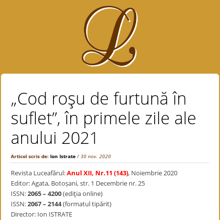
„Cod roşu de furtună în
suflet”, în primele zile ale
anului 2021
Articol scris de:
Ion Istrate
/ 30 nov. 2020
Revista Luceafărul:
Anul XII, Nr.11 (143)
, Noiembrie 2020
Editor: Agata, Botoșani, str. 1 Decembrie nr. 25
ISSN:
2065 – 4200
(ediţia online)
ISSN:
2067 – 2144
(formatul tipărit)
Director: Ion ISTRATE