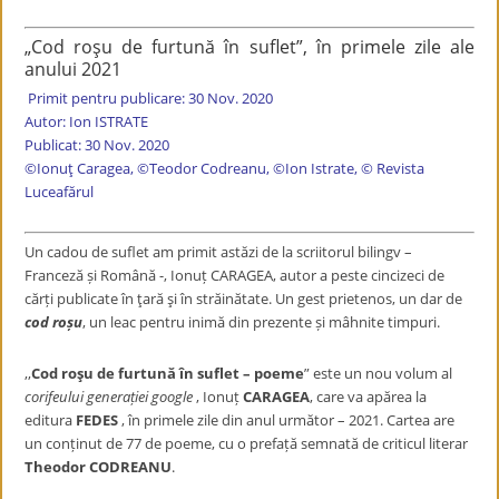
„Cod roşu de furtună în suflet”, în primele zile ale
anului 2021
Primit pentru publicare: 30 Nov. 2020
Autor: Ion ISTRATE
Publicat: 30 Nov. 2020
©Ionuț Caragea, ©Teodor Codreanu, ©Ion
Istrate
, © Revista
Luceafărul
Un cadou de suflet am primit astăzi de la scriitorul bilingv –
Franceză și Română -, Ionuț CARAGEA, autor a peste cincizeci de
cărți publicate în ţară şi în străinătate. Un gest prietenos, un dar de
cod roșu
, un leac pentru inimă din prezente și mâhnite timpuri.
,,
Cod roşu de furtună în suflet – poeme
” este un nou volum al
corifeului generației google
, Ionuț
CARAGEA
, care va apărea la
editura
FEDES
, în primele zile din anul următor – 2021. Cartea are
un conținut de 77 de poeme, cu o prefață semnată de criticul literar
Theodor CODREANU
.