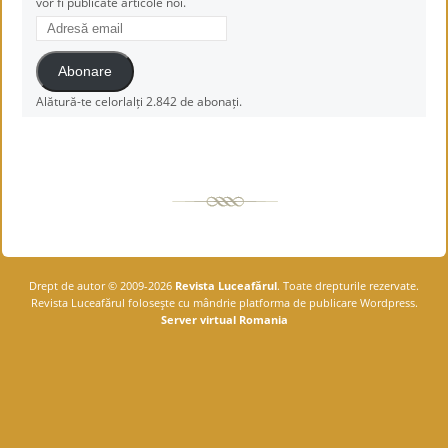
vor fi publicate articole noi.
Adresă
email
Abonare
Alătură-te celorlalți 2.842 de abonați.
Drept de autor © 2009-2026
Revista Luceafărul
. Toate drepturile rezervate.
Revista Luceafărul foloseşte cu mândrie platforma de publicare Wordpress.
Server virtual Romania