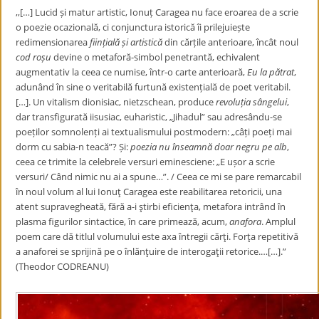
,,[…] Lucid și matur artistic, Ionuț Caragea nu face eroarea de a scrie
o poezie ocazională, ci conjunctura istorică îi prilejuiește
redimensionarea
ființială și artistică
din cărțile anterioare, încât noul
cod roșu
devine o metaforă-simbol penetrantă, echivalent
augmentativ la ceea ce numise, într-o carte anterioară,
Eu la pătrat
,
adunând în sine o veritabilă furtună existențială de poet veritabil.
[…]. Un vitalism dionisiac, nietzschean, produce
revoluția sângelui
,
dar transfigurată iisusiac, euharistic, „Jihadul” sau adresându-se
poeților somnolenți ai textualismului postmodern: „câți poeți mai
dorm cu sabia-n teacă”? Și:
poezia nu înseamnă
doar negru pe alb
,
ceea ce trimite la celebrele versuri eminesciene: „E ușor a scrie
versuri/ Când nimic nu ai a spune…”. / Ceea ce mi se pare remarcabil
în noul volum al lui Ionuţ Caragea este reabilitarea retoricii, una
atent supravegheată, fără a-i ştirbi eficienţa, metafora intrând în
plasma figurilor sintactice, în care primează, acum,
anafora
. Amplul
poem care dă titlul volumului este axa întregii cărţi. Forţa repetitivă
a anaforei se sprijină pe o înlănţuire de interogaţii retorice.…[…].”
(Theodor CODREANU)