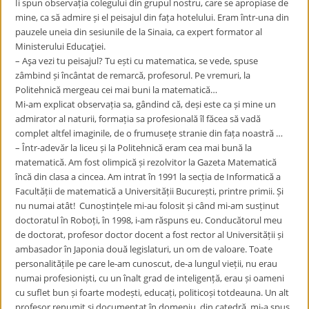
Îi spun observația colegului din grupul nostru, care se apropiase de
mine, ca să admire și el peisajul din fața hotelului. Eram într-una din
pauzele uneia din sesiunile de la Sinaia, ca expert formator al
Ministerului Educaţiei.
– Aşa vezi tu peisajul? Tu ești cu matematica, se vede, spuse
zâmbind și încântat de remarcă, profesorul. Pe vremuri, la
Politehnică mergeau cei mai buni la matematică…
Mi-am explicat observația sa, gândind că, deși este ca și mine un
admirator al naturii, formația sa profesională îl făcea să vadă
complet altfel imaginile, de o frumusețe stranie din fața noastră …
– Într-adevăr la liceu și la Politehnică eram cea mai bună la
matematică. Am fost olimpică și rezolvitor la Gazeta Matematică
încă din clasa a cincea. Am intrat în 1991 la secția de Informatică a
Facultății de matematică a Universității București, printre primii. Și
nu numai atât! Cunoștințele mi-au folosit și când mi-am susținut
doctoratul în Roboți, în 1998, i-am răspuns eu. Conducătorul meu
de doctorat, profesor doctor docent a fost rector al Universității și
ambasador în Japonia două legislaturi, un om de valoare. Toate
personalitățile pe care le-am cunoscut, de-a lungul vieții, nu erau
numai profesioniști, cu un înalt grad de inteligență, erau și oameni
cu suflet bun și foarte modești, educați, politicoși totdeauna. Un alt
profesor renumit și documentat în domeniu, din catedră, mi-a spus