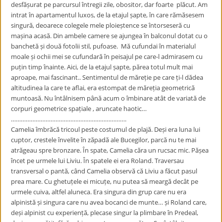
desfășurat pe parcursul întregii zile, obositor, dar foarte plăcut. Am
intrat în apartamentul luxos, de la etajul șapte, în care rămăsesem
singură, deoarece colegele mele ploieștence se întorseseră cu
mașina acasă. Din ambele camere se ajungea în balconul dotat cu o
banchetă și două fotolii stil, pufoase. Mă cufundai în materialul
moale și ochii mei se cufundară în peisajul pe care-l admirasem cu
puțin timp înainte. Aici, de la etajul șapte, părea totul mult mai
aproape, mai fascinant.. Sentimentul de măreție pe care ți-l dădea
altitudinea la care te aflai, era estompat de măreția geometrică
muntoasă. Nu întâlnisem până acum o îmbinare atât de variată de
corpuri geometrice spațiale , aruncate haotic…
…………………………………………………………….
Camelia îmbrăcă tricoul peste costumul de plajă. Deși era luna lui
cuptor, crestele învelite în zăpadă ale Bucegilor, parcă nu te mai
atrăgeau spre bronzare. În spate, Camelia căra un rucsac mic. Pășea
încet pe urmele lui Liviu. În spatele ei era Roland. Traversau
transversal o pantă, când Camelia observă că Liviu a făcut pasul
prea mare. Cu ghetuțele ei micuțe, nu putea să meargă decât pe
urmele cuiva, altfel aluneca. Era singura din grup care nu era
alpinistă și singura care nu avea bocanci de munte… și Roland care,
deși alpinist cu experiență, plecase singur la plimbare în Predeal,