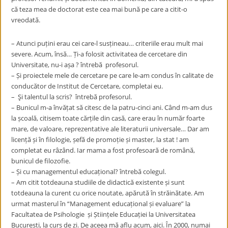
că teza mea de doctorat este cea mai bună pe care a citit-o
vreodată.
– Atunci puțini erau cei care-l susțineau… criteriile erau mult mai
severe. Acum, însă… Ți-a folosit activitatea de cercetare din
Universitate, nu-i așa ? întrebă profesorul.
– Și proiectele mele de cercetare pe care le-am condus în calitate de
conducător de Institut de Cercetare, completai eu.
– Şi talentul la scris? întrebă profesorul.
– Bunicul m-a învățat să citesc de la patru-cinci ani. Când m-am dus
la școală, citisem toate cărțile din casă, care erau în număr foarte
mare, de valoare, reprezentative ale literaturii universale… Dar am
licență și în filologie, șefă de promoție și master, la stat ! am
completat eu râzând. Iar mama a fost profesoară de română,
bunicul de filozofie.
– Și cu managementul educațional? întrebă colegul.
– Am citit totdeauna studiile de didactică existente și sunt
totdeauna la curent cu orice noutate, apărută în străinătate. Am
urmat masterul în “Management educațional și evaluare” la
Facultatea de Psihologie și Științele Educației la Universitatea
București, la curs de zi. De aceea mă aflu acum, aici. În 2000, numai