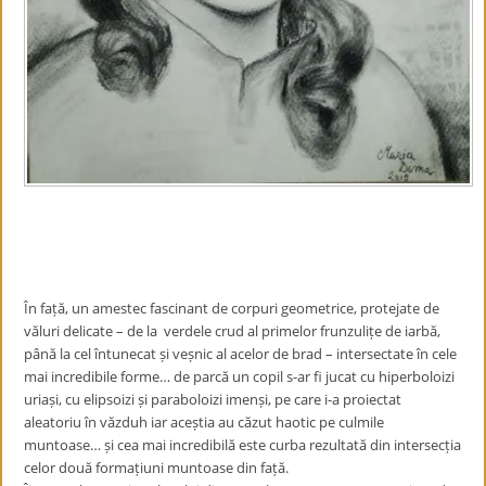
În față, un amestec fascinant de corpuri geometrice, protejate de
văluri delicate – de la verdele crud al primelor frunzulițe de iarbă,
până la cel întunecat și veșnic al acelor de brad – intersectate în cele
mai incredibile forme… de parcă un copil s-ar fi jucat cu hiperboloizi
uriași, cu elipsoizi și paraboloizi imenși, pe care i-a proiectat
aleatoriu în văzduh iar aceștia au căzut haotic pe culmile
muntoase… și cea mai incredibilă este curba rezultată din intersecția
celor două formațiuni muntoase din față.