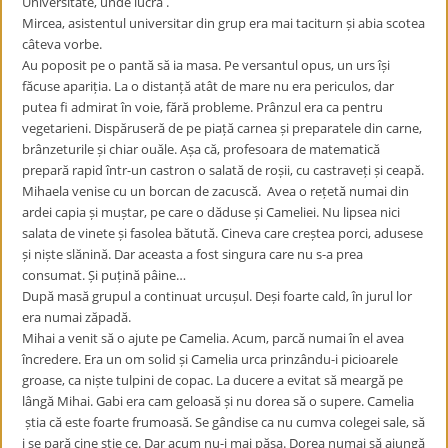
Universitate, unde lucra .
Mircea, asistentul universitar din grup era mai taciturn și abia scotea
câteva vorbe.
Au poposit pe o pantă să ia masa. Pe versantul opus, un urs își
făcuse apariția. La o distanță atât de mare nu era periculos, dar
putea fi admirat în voie, fără probleme. Prânzul era ca pentru
vegetarieni. Dispăruseră de pe piață carnea și preparatele din carne,
brânzeturile și chiar ouăle. Așa că, profesoara de matematică
prepară rapid într-un castron o salată de roșii, cu castraveți și ceapă.
Mihaela venise cu un borcan de zacuscă. Avea o rețetă numai din
ardei capia și muștar, pe care o dăduse și Cameliei. Nu lipsea nici
salata de vinete și fasolea bătută. Cineva care creștea porci, adusese
și niște slănină. Dar aceasta a fost singura care nu s-a prea
consumat. Și puțină pâine…
După masă grupul a continuat urcușul. Deși foarte cald, în jurul lor
era numai zăpadă.
Mihai a venit să o ajute pe Camelia. Acum, parcă numai în el avea
încredere. Era un om solid și Camelia urca prinzându-i picioarele
groase, ca niște tulpini de copac. La ducere a evitat să meargă pe
lângă Mihai. Gabi era cam geloasă și nu dorea să o supere. Camelia
știa că este foarte frumoasă. Se gândise ca nu cumva colegei sale, să
i se pară cine știe ce. Dar acum nu-i mai păsa. Dorea numai să ajungă