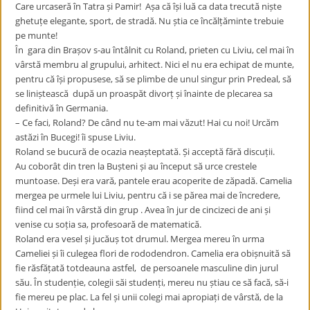
Care urcaseră în Tatra și Pamir! Așa că își luă ca data trecută niște
ghetuțe elegante, sport, de stradă. Nu știa ce încălțăminte trebuie
pe munte!
În gara din Brașov s-au întâlnit cu Roland, prieten cu Liviu, cel mai în
vârstă membru al grupului, arhitect. Nici el nu era echipat de munte,
pentru că își propusese, să se plimbe de unul singur prin Predeal, să
se liniștească după un proaspăt divorț și înainte de plecarea sa
definitivă în Germania.
– Ce faci, Roland? De când nu te-am mai văzut! Hai cu noi! Urcăm
astăzi în Bucegi! îi spuse Liviu.
Roland se bucură de ocazia neașteptată. Și acceptă fără discuții.
Au coborât din tren la Bușteni și au început să urce crestele
muntoase. Deși era vară, pantele erau acoperite de zăpadă. Camelia
mergea pe urmele lui Liviu, pentru că i se părea mai de încredere,
fiind cel mai în vârstă din grup . Avea în jur de cincizeci de ani și
venise cu soția sa, profesoară de matematică.
Roland era vesel și jucăuș tot drumul. Mergea mereu în urma
Cameliei și îi culegea flori de rododendron. Camelia era obișnuită să
fie răsfățată totdeauna astfel, de persoanele masculine din jurul
său. În studenție, colegii săi studenți, mereu nu știau ce să facă, să-i
fie mereu pe plac. La fel și unii colegi mai apropiați de vârstă, de la