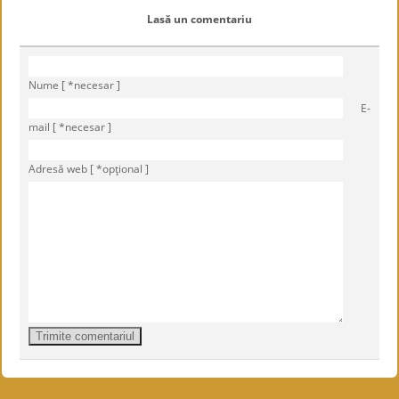
Lasă un comentariu
Nume [ *necesar ]
E-
mail [ *necesar ]
Adresă web [ *opţional ]