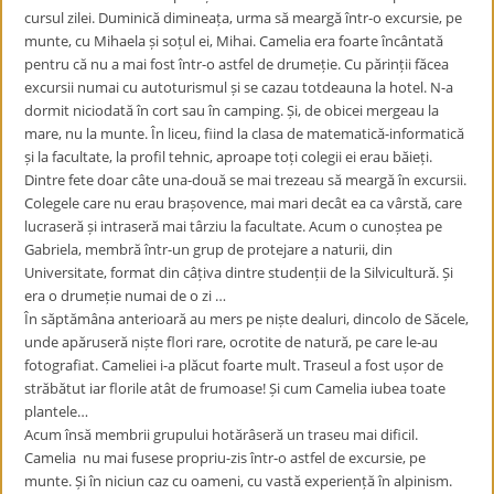
cursul zilei. Duminică dimineața, urma să meargă într-o excursie, pe
munte, cu Mihaela și soțul ei, Mihai. Camelia era foarte încântată
pentru că nu a mai fost într-o astfel de drumeție. Cu părinții făcea
excursii numai cu autoturismul și se cazau totdeauna la hotel. N-a
dormit niciodată în cort sau în camping. Și, de obicei mergeau la
mare, nu la munte. În liceu, fiind la clasa de matematică-informatică
și la facultate, la profil tehnic, aproape toți colegii ei erau băieți.
Dintre fete doar câte una-două se mai trezeau să meargă în excursii.
Colegele care nu erau brașovence, mai mari decât ea ca vârstă, care
lucraseră și intraseră mai târziu la facultate. Acum o cunoștea pe
Gabriela, membră într-un grup de protejare a naturii, din
Universitate, format din câțiva dintre studenții de la Silvicultură. Și
era o drumeție numai de o zi …
În săptămâna anterioară au mers pe niște dealuri, dincolo de Săcele,
unde apăruseră niște flori rare, ocrotite de natură, pe care le-au
fotografiat. Cameliei i-a plăcut foarte mult. Traseul a fost ușor de
străbătut iar florile atât de frumoase! Și cum Camelia iubea toate
plantele…
Acum însă membrii grupului hotărâseră un traseu mai dificil.
Camelia nu mai fusese propriu-zis într-o astfel de excursie, pe
munte. Și în niciun caz cu oameni, cu vastă experiență în alpinism.