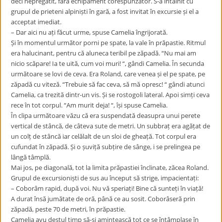
deci nepregătit, fără echipament corespunzător. S-a întâlnit cu
grupul de prieteni alpiniști în gară, a fost invitat în excursie și el a
acceptat imediat.
– Dar aici nu ați făcut urme, spuse Camelia îngrijorată.
Și în momentul următor porni pe spate, la vale în prăpastie. Ritmul
era halucinant, pentru că aluneca teribil pe zăpadă. “Nu mai am
nicio scăpare! Ia te uită, cum voi muri! “, gândi Camelia. În secunda
următoare se lovi de ceva. Era Roland, care venea și el pe spate, pe
zăpadă cu viteză. “Trebuie să fac ceva, să mă opresc! “ gândi atunci
Camelia, ca trezită dintr-un vis. Și se rostogoli lateral. Apoi simți ceva
rece în tot corpul. “Am murit deja! “, își spuse Camelia.
În clipa următoare văzu că era suspendată deasupra unui perete
vertical de stâncă, de câteva sute de metri. Un subbraț era agățat de
un colț de stâncă iar celălalt de un sloi de gheață. Tot corpul era
cufundat în zăpadă. Și o șuviță subțire de sânge, i se prelingea pe
lângă tâmplă.
Mai jos, pe diagonală, tot la limita prăpastiei înclinate, zăcea Roland.
Grupul de excursioniști de sus au început să strige, impacientați:
– Coborâm rapid, după voi. Nu vă speriați! Bine că sunteți în viață!
A durat însă jumătate de oră, până ce au sosit. Coborâseră prin
zăpadă, peste 70 de metri, în prăpastie.
Camelia avu destul timp să-și amintească tot ce se întâmplase în