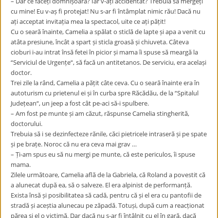
– Dar ce faceți domnișoară? Iar v-ați accidentat? Trebuia să mergeți
cu mine! Eu v-aș fi protejat! Nu s-ar fi întâmplat nimic rău! Dacă nu
ați acceptat invitația mea la spectacol, uite ce ați pățit!
Cu o seară înainte, Camelia a spălat o sticlă de lapte și apa a venit cu
atâta presiune, încât a spart și sticla groasă și chiuveta. Câteva
cioburi i-au intrat însă fetei în picior și mama îi spuse să meargă la
“Serviciul de Urgențe“, să facă un antitetanos. De serviciu, era același
doctor.
Trei zile la rând, Camelia a pățit câte ceva. Cu o seară înainte era în
autoturism cu prietenul ei și în curba spre Răcădău, de la “Spitalul
Județean“, un jeep a fost cât pe-aci să-i spulbere.
– Am fost pe munte și am căzut, răspunse Camelia stingherită,
doctorului.
Trebuia să i se dezinfecteze rănile, căci pietricele intraseră și pe spate
și pe brațe. Noroc că nu era ceva mai grav …
– Ți-am spus eu să nu mergi pe munte, că este periculos, îi spuse
mama.
Zilele următoare, Camelia află de la Gabriela, că Roland a povestit că
a alunecat după ea, să o salveze. El era alpinist de performanță.
Exista însă și posibilitatea să cadă, pentru că și el era cu pantofii de
stradă și aceștia alunecau pe zăpadă. Totuși, după cum a reacționat
părea și el o victimă. Dar dacă nu s-ar fi întâlnit cu el în gară, dacă