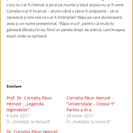
Liviu nu l-ar fi chemat și pe el pe munte și dacă acesta nu ar fi venit,
Camelia n-ar fi încercat – atunci când a căzut în prăpastie – să se
oprească și cine știe ce s-ar fi întâmplat? Râpa pe care alunecaseră
avea și un nume predestinat, “Râpa crucii“, pentru că mulți își
găsiseră sfârșitul în ea, fiind un perete drept de stâncă, care începea
exact unde se opriseră.
Similare
Prof. Dr. Cornelia Păun
Cornelia Păun Heinzel :
Heinzel : „Legenda
“Universitate – Corpul Y”
legendelor”
Partea a III-a
6 iulie 2017
28 iunie 2017
În „lnvitaţie la lectură”
În „lnvitaţie la lectură”
Dr. Cornelia Păun Heinzel :