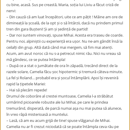
cu bine, acasă. Sus pe creastă, Maria, soția lui Liviu a făcut criză de
nervi:
– Din cauză că am luat începători, uite ce am pățit ! Mâine am ore de
dimineață la școală, de la opt și o să întârzii, dacă nu prindem primul
tren din gara Bușteni! Și am și ședință de partid!
– Dar noi suntem vinovați, spuse Mihai. Acesta era traseu de coarde.
Pentru noi, alpiniștii cu experiență era ușor. Nu ne-am gândit însă la
ceilalți din grup. Altă dată când mai mergem, să fim mai atenți.
Acum, am avut noroc că nu s-a petrecut nimic rău. Nici nu vreau să
mă gândesc, ce se putea întâmpla!
– După ce a stat o jumătate de ora în zăpadă, trecând direct de la
razele solare, Camelia făcu șoc hipotermic și tremură câteva minute.
La fel și Roland… probabil era și șocul întâmplării. Apoi își reveniră
rapid la țipetele Mariei:
– Hai să plecăm repede!
Drumul de coborâre al crestei muntoase, Camelia l-a străbătut
urmărind picioarele robuste ale lui Mihai, pe care le prindea
tremurând, disperată, de parcă numai așa nu mai putea să alunece,
în vreo râpă misterioasă a muntelui.
– Lasă, că am eu acum grijă de tine! spuse vlăjganul de Mihai.
Camelia nu ar fi crezut niciodată că se poate întâmpla ceva rău pe