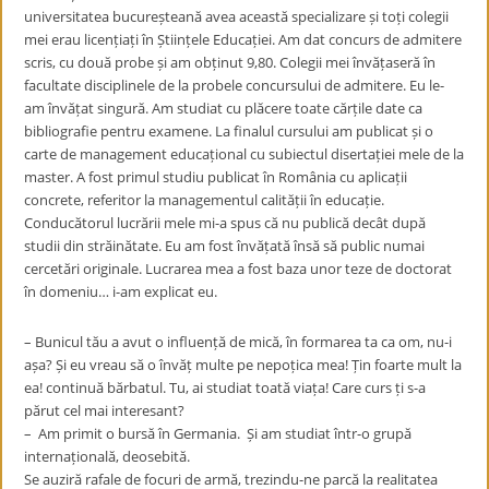
universitatea bucureșteană avea această specializare și toți colegii
mei erau licențiați în Științele Educației. Am dat concurs de admitere
scris, cu două probe și am obținut 9,80. Colegii mei învățaseră în
facultate disciplinele de la probele concursului de admitere. Eu le-
am învățat singură. Am studiat cu plăcere toate cărțile date ca
bibliografie pentru examene. La finalul cursului am publicat și o
carte de management educațional cu subiectul disertației mele de la
master. A fost primul studiu publicat în România cu aplicații
concrete, referitor la managementul calității în educație.
Conducătorul lucrării mele mi-a spus că nu publică decât după
studii din străinătate. Eu am fost învățată însă să public numai
cercetări originale. Lucrarea mea a fost baza unor teze de doctorat
în domeniu… i-am explicat eu.
– Bunicul tău a avut o influență de mică, în formarea ta ca om, nu-i
așa? Și eu vreau să o învăț multe pe nepoțica mea! Țin foarte mult la
ea! continuă bărbatul. Tu, ai studiat toată viața! Care curs ți s-a
părut cel mai interesant?
– Am primit o bursă în Germania. Și am studiat într-o grupă
internațională, deosebită.
Se auziră rafale de focuri de armă, trezindu-ne parcă la realitatea