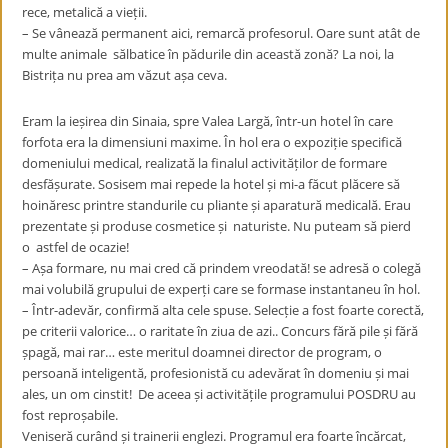
rece, metalică a vieții.
– Se vânează permanent aici, remarcă profesorul. Oare sunt atât de
multe animale sălbatice în pădurile din această zonă? La noi, la
Bistrița nu prea am văzut așa ceva.
Eram la ieșirea din Sinaia, spre Valea Largă, într-un hotel în care
forfota era la dimensiuni maxime. În hol era o expoziție specifică
domeniului medical, realizată la finalul activităților de formare
desfășurate. Sosisem mai repede la hotel și mi-a făcut plăcere să
hoinăresc printre standurile cu pliante și aparatură medicală. Erau
prezentate și produse cosmetice și naturiste. Nu puteam să pierd
o astfel de ocazie!
– Așa formare, nu mai cred că prindem vreodată! se adresă o colegă
mai volubilă grupului de experți care se formase instantaneu în hol.
– Într-adevăr, confirmă alta cele spuse. Selecție a fost foarte corectă,
pe criterii valorice… o raritate în ziua de azi.. Concurs fără pile și fără
șpagă, mai rar… este meritul doamnei director de program, o
persoană inteligentă, profesionistă cu adevărat în domeniu și mai
ales, un om cinstit! De aceea și activitățile programului POSDRU au
fost reproșabile.
Veniseră curând și trainerii englezi. Programul era foarte încărcat,