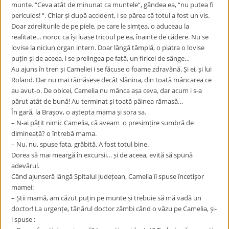
munte. “Ceva atât de minunat ca muntele“, gândea ea, “nu putea fi
periculos! “. Chiar și după accident, i se părea că totul a fost un vis.
Doar zdreliturile de pe piele, pe care le simțea, o aduceau la
realitate… noroc ca își luase tricoul pe ea, înainte de cădere. Nu se
lovise la niciun organ intern. Doar lângă tâmplă, o piatra o lovise
puțin și de aceea, i se prelingea pe față, un firicel de sânge…
Au ajuns în tren și Cameliei i se făcuse o foame zdravănă. Și ei, și lui
Roland. Dar nu mai rămăsese decât slănina, din toată mâncarea ce
au avut-o. De obicei, Camelia nu mânca așa ceva, dar acum i s-a
părut atât de bună! Au terminat și toată pâinea rămasă…
În gară, la Brașov, o aștepta mama și sora sa.
– N-ai pățit nimic Camelia, că aveam o presimțire sumbră de
dimineață? o întrebă mama.
– Nu, nu, spuse fata, grăbită. A fost totul bine.
Dorea să mai meargă în excursii… și de aceea, evită să spună
adevărul.
Când ajunseră lângă Spitalul județean, Camelia îi spuse încetișor
mamei:
– Știi mamă, am căzut puțin pe munte și trebuie să mă vadă un
doctor! La urgențe, tânărul doctor zâmbi când o văzu pe Camelia, și-
i spuse :