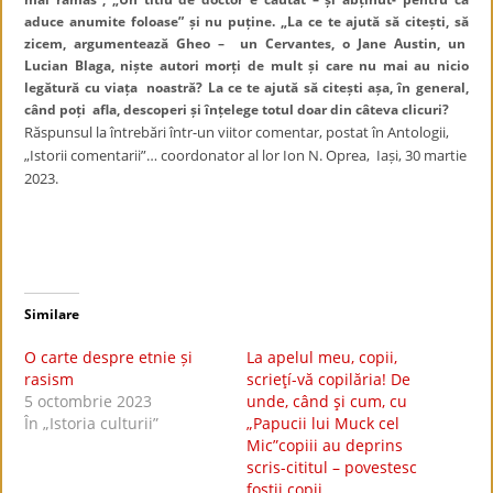
aduce anumite foloase” și nu puține. „La ce te ajută să citești, să
zicem, argumentează Gheo – un Cervantes, o Jane Austin, un
Lucian Blaga, niște autori morți de mult și care nu mai au nicio
legătură cu viața noastră? La ce te ajută să citești așa, în general,
când poți afla, descoperi și înțelege totul doar din câteva clicuri?
Răspunsul la întrebări într-un viitor comentar, postat în Antologii,
„Istorii comentarii”… coordonator al lor Ion N. Oprea, Iași, 30 martie
2023.
Similare
O carte despre etnie și
La apelul meu, copii,
rasism
scrieţí-vă copilăria! De
5 octombrie 2023
unde, când şi cum, cu
În „Istoria culturii”
„Papucii lui Muck cel
Mic”copiii au deprins
scris-cititul – povestesc
foştii copii