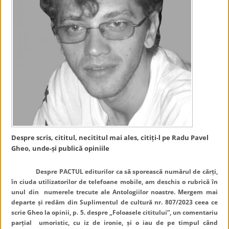
Despre scris, cititul, necititul mai ales, citiți-l pe Radu Pavel
Gheo, unde-și publică opiniile
Despre PACTUL editurilor ca să sporească numărul de cărți,
în ciuda utilizatorilor de telefoane mobile, am deschis o rubrică în
unul din numerele trecute ale Antologiilor noastre. Mergem mai
departe și redăm din Suplimentul de cultură nr. 807/2023 ceea ce
scrie Gheo la opinii, p. 5. despre „Foloasele cititului”, un comentariu
parțial umoristic, cu iz de ironie, și o iau de pe timpul când