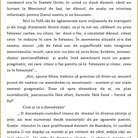
naratorul era în Statele Unite, în urmă cu două decenii, când eu
lucram la Monitorul de Iași, iar dânsul, de acolo, ne trimitea
informații pentru Ziarul nostru și ne bucuram.
Nici în SUA cât de aglomerate sunt mijloacele de transport
și de lungi distanțele dintre stații, ca și la noi azi, călătorii nu prea
folosesc cartea, nu citesc. Iar dacă o fac, a constatat dânsul, citesc
ceva în măsura în care le folosesc. În asemenea situație și-a dat
seama, atunci „cât de falsă sau de superficială este imaginea
americanului incult, care nici nu știe să scrie bine. Evident, existau
destui semianalfabeți și acolo, însă americanii sunt un popor
pragmatic, cei care citesc o fac pentru că le folosește și citesc ceea
ce le folosește”…
„Aici, spune Gheo, trebuie să precizez că dintr-un anumit
punct de vedere, ne asemănăm cu americanii – suntem și noi niște
oameni pragmatici. Doar că spre deosebire de ei, ne plac
scurtăturile, parcursurile fără efort, formele fără fond – formă să
fie!”
-Cine și ce o dovedește/
„ O dovedește numărul imens de doctori în diverse științe și
arte, azi mai numeroși decât tractoriștii de pe ogoarele patriei.
Grație ritmului în care proliferează doctorii de România, în curând
aceștia îi vor depăși ca număr și pe cititorii de cărți, atâția câți au
mai rămas”, „Un titlu de doctor e căutat – și abținut- pentru că