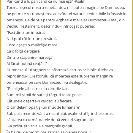
Pari când a fi, pari când că nu mai eşti”-Psalm
Tocmai eşecul nostru repetat de a ni-l putea imagina pe Dumnezeu,
ne permite recunoaşterea adevăratei nature, ireductibile la însuşirile
omeneşti. Ce-de Sus pentru Arghezi e mai ales Dumnezeu-Tatăl, din
Vechiul Testament, descriindu-I înfricoşat puterea:
“Faci dintr-un împărat
Nici praf cât într-un presărat.
Cocoloşeşti o-mpărăţie mare
Ca o foiţă de ţigare,
Dintr-o stăpânire măreaţă
Ai făcut puţină ceaţă…”
Dumnezeul lui Arghezi se păstrează ascuns ca biblicul Iehova,
reproşindu-I Creatorului că moartea este suprema mărginire
omenească, pe care Dumnezeu n-a dezlegat-o:
“Pe uliţele-albastre, din cerurile tale,
Sunt mii şi mii de sate şi târguri toate goale,
Cătunele deşarte-n cerdac, au fiecare,
O candelă-n opaiţ şi-un muc de lumânare”
Sub pala rece de vânt a neantului, psalmistul îşi încheie brusc
cântarea cu următoarele două versuri sugrumate:
S-a prăbuşit vecia. Pe marginile gropii,
În bâlciul de morminte, rămân să plângă popii…”