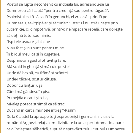
Poetul se luptă necontenit cu îndoiala lui, adresându-se lui
Dumnezeu că-l caută ”pentru credinţă sau pentru tăgadă”.
Psalmistul ezită să cadă în genunchi, el vrea să-l prindă pe
Dumnezeu, să-l “pipăie” şi să “urle”: “Este!” El nu străluceşte prin
cucernicie, ci, dimpotrivă, printr-o neîmpăcare rebelă, care doreşte
să obţină totul sau nimic:
“Ispitele uşoare şi blajine
N-au fost şi nu sunt pentru mine.
În blidul meu, ca şi în cugetare,
Desprins-am gustul otrăvit şi tare.
Mă scald în gheaţă şi mă culc pe stei,
Unde dă beznă, eu frământ scântei,
Unde-I tăcere, scutur cătuşa,
Dobor cu lanţuri uşa.
Când mă gândesc în pisc
Primejdia o caut şi o isc,
Mi-aleg poteca strâmtă ca să trec
Ducând în cârcă muntele întreg.”-Psalm
De la Claudel la aproape toţi expresioniştii germani, inclusiv la
românul Arghezi, relaţia om-divinitate ia un aspect dramatic, apare
ca o încleştare sălbatică, supusă neprevăztutului. “Bunul Dumnezeu