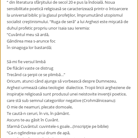
“ din literatura sfârşitului de secol 20 e pus la îndoială. Noua
sensibilitate poetică religioasă se caracterizează printr-o întoarcere
la universal biblic şi la glasul profeţilor, împrumutând utopismul
socialist creştinismului. “Ruga de seră” a lui Arghezi este mişcată de
duhul profetic propriu unor Isaia sau Ieremia:
“Cuvântul meu să ardă,
Gândirea mea s-arunce foc
În sinagoga lor bastardă;
Să-mi fie versul limbă
De flăcări vaste ce distrug
Trecând ca şerpii ce se plimbă…”
Oricum, atunci când ajunge să vorbească despre Dumnezeu,
Arghezi urmează calea teologiei dialectice. Tropii liricii argheziene de
inspiraţie religioasă sunt produsul unei neistovite invenţii poetice,
care stă sub semnul categoriilor negative (Crohmălniceanu):
O mie de neamuri, plecate domoale,
Te caută-n ceruri, în vis, în pământ.
Ascuns te-au găsit în Cuvânt.
Sfarmă Cuvântul: cuvintele-s goale…(Inscripţie pe biblie)
“Ca-n oglindirea unui drum de apă,