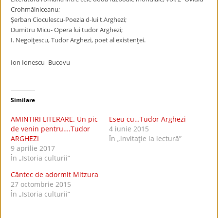
Crohmălniceanu;
Şerban Cioculescu-Poezia d-lui t.Arghezi;
Dumitru Micu- Opera lui tudor Arghezi;
I. Negoiţescu, Tudor Arghezi, poet al existenţei.
Ion Ionescu- Bucovu
Similare
AMINTIRI LITERARE. Un pic
Eseu cu…Tudor Arghezi
de venin pentru….Tudor
4 iunie 2015
ARGHEZI
În „lnvitaţie la lectură”
9 aprilie 2017
În „Istoria culturii”
Cântec de adormit Mitzura
27 octombrie 2015
În „Istoria culturii”