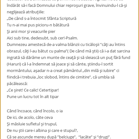
îndărăt să-i facă Domnului chiar reproşuri grave, învinuindu-l că-şi
neglijează atribuţiile:
„De când s-a întocmit Sfânta Scriptură
Tu n-ai mai pus picioru-n bătătură
Şi anii mor şi veacurile pier
Aici sub tine, dedesubt, sub cer!-Psalm.
Dumnezeu amestecă de-a valma blânzii cu ticăloşii ”câţi au întins
obrazul, câţi l-au bătut cu palma”( De când mă ştii) că i-a dat sarcina
ingrată să dărâme un munte de ceaţă şi să sleiască un puţ fără fund
(Haruri) că l-a îndemnat să joace şi să cânte, ştiindu-l sortit
mormântului, aşadar n-a creat pământul „din milă şi iubire” ci
fiindcă-i trebuia „loc slobod, întins de cimitire”, că umbla să
păcălească:
„Ce şiret! Ce calic! Cetertipar!
Pune un lucru tot în alt tipar
Când încoace, când încolo, o ia
De ici, de acolo, câte ceva
Şi măsluie sufletul şi trupul,
De nu ştii care-i albina şi care e stupul?,
Că se ascunde mereu după ”belciuge”, “lacăte” şi “drugi”.