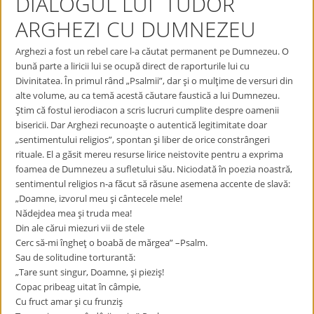
DIALOGUL LUI TUDOR
ARGHEZI CU DUMNEZEU
Arghezi a fost un rebel care l-a căutat permanent pe Dumnezeu. O
bună parte a liricii lui se ocupă direct de raporturile lui cu
Divinitatea. În primul rând „Psalmii”, dar şi o mulţime de versuri din
alte volume, au ca temă acestă căutare faustică a lui Dumnezeu.
Ştim că fostul ierodiacon a scris lucruri cumplite despre oamenii
bisericii. Dar Arghezi recunoaşte o autentică legitimitate doar
„sentimentului religios”, spontan şi liber de orice constrângeri
rituale. El a găsit mereu resurse lirice neistovite pentru a exprima
foamea de Dumnezeu a sufletului său. Niciodată în poezia noastră,
sentimentul religios n-a făcut să răsune asemena accente de slavă:
„Doamne, izvorul meu şi cântecele mele!
Nădejdea mea şi truda mea!
Din ale cărui miezuri vii de stele
Cerc să-mi îngheţ o boabă de mărgea” –Psalm.
Sau de solitudine torturantă:
„Tare sunt singur, Doamne, şi pieziş!
Copac pribeag uitat în câmpie,
Cu fruct amar şi cu frunziş