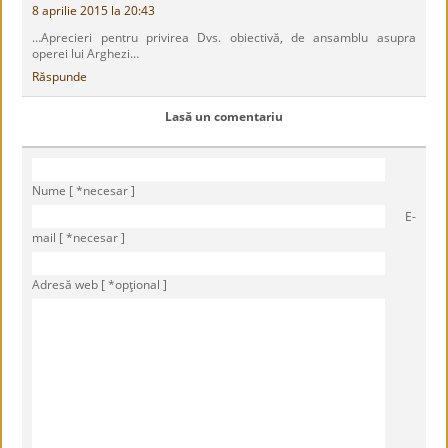
8 aprilie 2015 la 20:43
…Aprecieri pentru privirea Dvs. obiectivă, de ansamblu asupra
operei lui Arghezi…
Răspunde
Lasă un comentariu
Nume [ *necesar ]
E-
mail [ *necesar ]
Adresă web [ *opţional ]