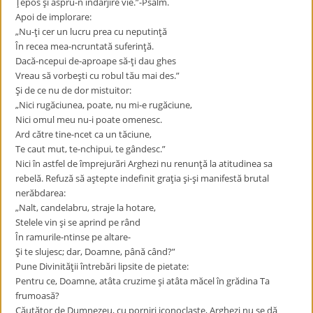
Ţepos şi aspru-n îndârjire vie.”-Psalm.
Apoi de implorare:
„Nu-ţi cer un lucru prea cu neputinţă
În recea mea-ncruntată suferinţă.
Dacă-ncepui de-aproape să-ţi dau ghes
Vreau să vorbeşti cu robul tău mai des.”
Şi de ce nu de dor mistuitor:
„Nici rugăciunea, poate, nu mi-e rugăciune,
Nici omul meu nu-i poate omenesc.
Ard către tine-ncet ca un tăciune,
Te caut mut, te-nchipui, te gândesc.”
Nici în astfel de împrejurări Arghezi nu renunţă la atitudinea sa
rebelă. Refuză să aştepte indefinit graţia şi-şi manifestă brutal
nerăbdarea:
„Nalt, candelabru, straje la hotare,
Stelele vin şi se aprind pe rând
În ramurile-ntinse pe altare-
Şi te slujesc; dar, Doamne, până când?”
Pune Divinităţii întrebări lipsite de pietate:
Pentru ce, Doamne, atâta cruzime şi atâta măcel în grădina Ta
frumoasă?
Căutător de Dumnezeu, cu porniri iconoclaste, Arghezi nu se dă