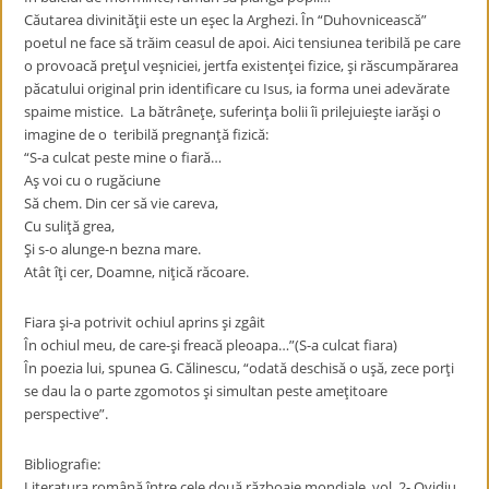
Căutarea divinităţii este un eşec la Arghezi. În “Duhovnicească”
poetul ne face să trăim ceasul de apoi. Aici tensiunea teribilă pe care
o provoacă preţul veşniciei, jertfa existenţei fizice, şi răscumpărarea
păcatului original prin identificare cu Isus, ia forma unei adevărate
spaime mistice. La bătrâneţe, suferinţa bolii îi prilejuieşte iarăşi o
imagine de o teribilă pregnanţă fizică:
“S-a culcat peste mine o fiară…
Aş voi cu o rugăciune
Să chem. Din cer să vie careva,
Cu suliţă grea,
Şi s-o alunge-n bezna mare.
Atât îţi cer, Doamne, niţică răcoare.
Fiara şi-a potrivit ochiul aprins şi zgâit
În ochiul meu, de care-şi freacă pleoapa…”(S-a culcat fiara)
În poezia lui, spunea G. Călinescu, “odată deschisă o uşă, zece porţi
se dau la o parte zgomotos şi simultan peste ameţitoare
perspective”.
Bibliografie:
Literatura română între cele două războaie mondiale, vol. 2- Ovidiu