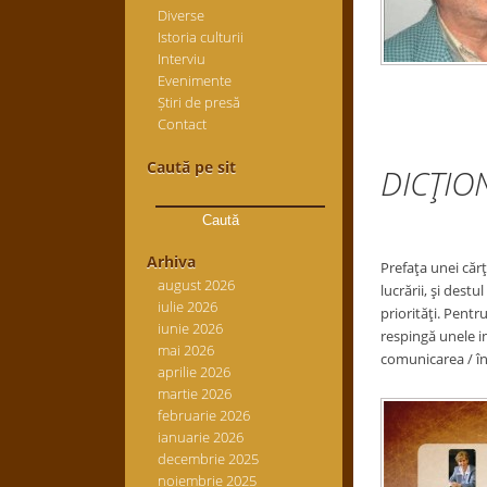
Diverse
Istoria culturii
Interviu
Evenimente
Știri de presă
Contact
Caută pe sit
DICŢIO
Caută
după:
Arhiva
Prefaţa unei cărţ
august 2026
lucrării, şi destu
iulie 2026
priorităţi. Pentru
iunie 2026
respingă unele in
mai 2026
comunicarea / în
aprilie 2026
martie 2026
februarie 2026
ianuarie 2026
decembrie 2025
noiembrie 2025