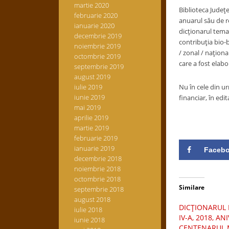
martie 2020
Biblioteca Judeţe
februarie 2020
anuarul său de rea
ianuarie 2020
dicţionarul temat
decembrie 2019
contribuţia bio-b
noiembrie 2019
/ zonal / naţiona
octombrie 2019
care a fost elabor
septembrie 2019
august 2019
iulie 2019
Nu în cele din ur
iunie 2019
financiar, în edi
mai 2019
aprilie 2019
martie 2019
februarie 2019
ianuarie 2019
Faceb
decembrie 2018
noiembrie 2018
octombrie 2018
Similare
septembrie 2018
august 2018
DICŢIONARUL L
iulie 2018
IV-A, 2018, AN
iunie 2018
CENTENARUL M