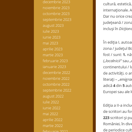
decembrie 2023
cultură, estetică,
noiembrie 2023
internaţionale. A
octombrie 2023
Dar nu orice creaţ
septembrie 2023
judeţeană / zonal
august 2023
incluşi în
Dicţion
iulie 2023
iunie 2023
În ediţia I, autoa
mai 2023
zona / judeţul Bo
aprilie 2023
fost / sunt:
1.
năs
martie 2023
februarie 2023
(„localnicii”
sau
„a
ianuarie 2023
continentului / 
decembrie 2022
de activităţi, o
noiembrie 2022
literaţi –
„emigra
octombrie 2022
adică
4
din
5
auto
septembrie 2022
Europei sau ale l
august 2022
iulie 2022
Ediţia a II-a incl
iunie 2022
de scriitori au fo
mai 2022
223
scriitori şi pu
aprilie 2022
României, în div
martie 2022
de periodice cult
februarie 2022