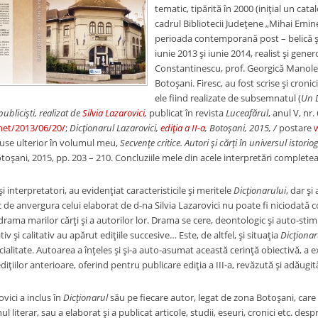
tematic, tipărită în 2000 (iniţial un cata
cadrul Bibliotecii Judeţene „Mihai Emine
perioada contemporană post – belică şi
iunie 2013 şi iunie 2014, realist şi gene
Constantinescu, prof. Georgică Manole,
Botoşani. Firesc, au fost scrise şi cronic
ele fiind realizate de subsemnatul (
Un D
publicişti, realizat de
Silvia Lazarovici
,
publicat în revista
Luceafărul
, anul V, nr.
net/2013/06/20/
;
Dicţionarul Lazarovici,
ediţia a II-a
, Botoşani, 2015, /
postare
w
cluse ulterior în volumul meu,
Secvenţe critice. Autori şi cărţi în universul istoriog
toşani, 2015, pp. 203 – 210. Concluziile mele din acele interpretări complete
şi interpretatori, au evidenţiat caracteristicile şi meritele
Dicţionarului
, dar şi
de anvergura celui elaborat de d-na Silvia Lazarovici nu poate fi niciodată co
 drama marilor cărţi şi a autorilor lor. Drama se cere, deontologic şi auto-stim
iv şi calitativ au apărut ediţiile succesive… Este, de altfel, şi situaţia
Dicţionar
cialitate. Autoarea a înţeles şi şi-a auto-asumat această cerinţă obiectivă, a e
diţiilor anterioare, oferind pentru publicare ediţia a III-a, revăzută şi adăugit
ovici a inclus în
Dicţionarul
său pe fiecare autor, legat de zona Botoşani, care a 
l literar, sau a elaborat şi a publicat articole, studii, eseuri, cronici etc. despre s