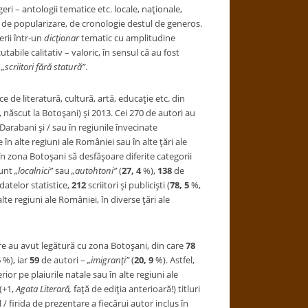
egeri – antologii tematice etc. locale, naţionale,
, de popularizare, de cronologie destul de generos.
erii într-un
dicţionar
tematic cu amplitudine
abile calitativ – valoric, în sensul că au fost
„scriitori fără statură”
.
ice de literatură, cultură, artă, educaţie etc. din
, născut la Botoşani) şi 2013. Cei 270 de autori au
 Darabani şi / sau în regiunile învecinate
 în alte regiuni ale României sau în alte ţări ale
ţi în zona Botoşani să desfăşoare diferite categorii
sunt
„localnici”
sau
„autohtoni”
(
27, 4
%),
138
de
atelor statistice,
212
scriitori şi publicişti (
78, 5
%,
lte regiuni ale României, în diverse ţări ale
are au avut legătură cu zona Botoşani, din care
78
5
%), iar
59
de autori –
„imigranţi”
(
20, 9
%). Astfel,
ior pe plaiurile natale sau în alte regiuni ale
(+1,
Agata Literară,
faţă de ediţia anterioară!) titluri
/ firida de prezentare a fiecărui autor inclus în