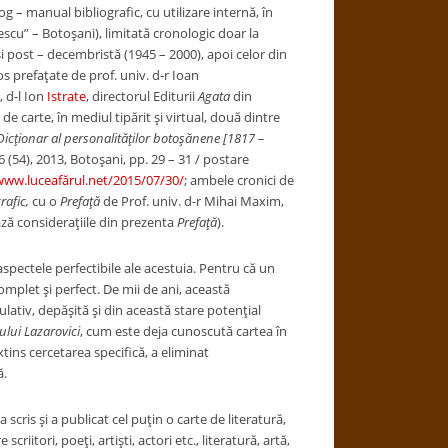
log – manual bibliografic, cu utilizare internă, în
scu” – Botoşani), limitată cronologic doar la
 post – decembristă (1945 – 2000), apoi celor din
ros prefaţate de prof. univ. d-r Ioan
 d-l Ion
Istrate
, directorul Editurii
Agata
din
i de carte, în mediul tipărit şi virtual, două dintre
icţionar al personalităţilor botoşănene [1817 –
 6 (54), 2013, Botoşani, pp. 29 – 31 / postare
ww.luceafărul.net/2015/07/30/
; ambele cronici de
rafic,
cu o
Prefaţă
de Prof. univ. d-r Mihai Maxim,
ază consideraţiile din prezenta
Prefaţă
).
 aspectele perfectibile ale acestuia. Pentru că un
mplet şi perfect. De mii de ani, această
ulativ, depăşită şi din această stare potenţial
ului Lazarovici
, cum este deja cunoscută cartea în
xtins cercetarea specifică, a eliminat
ă.
scris şi a publicat cel puţin o carte de literatură,
criitori, poeţi, artişti, actori etc., literatură, artă,