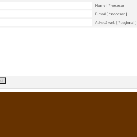
Nume [ *necesar ]
E-mail [ *necesar ]
Adresă web [ *opţional ]