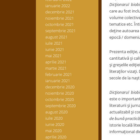
Dicţionarul biobi
ianuarie 2022
care au fost incl
decembrie 2021
volume colective /
noiembrie 2021
tematice etc. În
octombrie 2021
septembrie 2021
deţine autoarea de
august 2021
epocă / domeniul
iulie 2021
iunie 2021
Prezenta ediţie, 
mai 2021
cantitativă şi cal
aprilie 2021
şi greşelile ediţ
martie 2021
literaţilor vizaţ
februarie 2021
secole de la naşt
ianuarie 2021
decembrie 2020
Dicţionarul biobib
noiembrie 2020
este o importantă
octombrie 2020
literaturii şi jur
septembrie 2020
august 2020
actualizabil şi c
iulie 2020
de bună practică
iunie 2020
istorie locală lit
mai 2020
informaţional dic
aprilie 2020