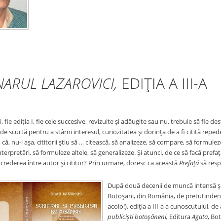
NARUL LAZAROVICI,
EDIŢIA A III-A
i, fie ediţia I, fie cele succesive, revizuite şi adăugite sau nu, trebuie să fie
l de scurtă pentru a stârni interesul, curiozitatea şi dorinţa de a fi citită reped
 că, nu-i aşa, cititorii ştiu să … citească, să analizeze, să compare, să formuleze
terpretări, să formuleze altele, să generalizeze. Şi atunci, de ce să facă prefaţ
crederea între autor şi cititor? Prin urmare, doresc ca această
Prefaţă
să resp
După două decenii de muncă intensă şi di
Botoşani, din România, de pretutindeni
acolo!), ediţia a III-a a cunoscutului, d
publicişti botoşăneni,
Editura
Agata
, Bo