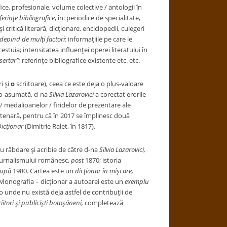
ice, profesionale, volume colective / antologii în
ferinţe bibliografice
, în: periodice de specialitate,
i critică literară, dicţionare, enciclopedii, culegeri
depind de mulţi
factori
: informaţiile pe care le
cestuia; intensitatea influenţei operei literatului în
sertar”;
referinţe bibliografice existente etc. etc.
ri şi
o
scriitoare), ceea ce este deja o plus-valoare
to-asumată, d-na
Silvia Lazarovici
a corectat erorile
r / medalioanelor / firidelor de prezentare ale
entenară, pentru că în 2017 se împlinesc două
icţionar
(Dimitrie Ralet, în 1817).
 cu răbdare şi acribie de către d-na
Silvia Lazarovici,
 jurnalismului românesc,
post
1870; istoria
upă
1980. Cartea este un
dicţionar în mişcare,
p. Monografia – dicţionar a autoarei este un
exemplu
colo unde nu există deja astfel de contribuţii de
itori şi publicişti botoşăneni,
completează