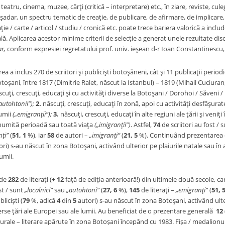
 teatru, cinema, muzee, cărţi (critică – interpretare) etc., în ziare, reviste, cul
şadar, un spectru tematic de creaţie, de publicare, de afirmare, de implicare
ie / carte / articol / studiu / cronică etc. poate trece bariera valorică a includ
ă. Aplicarea acestor minime criterii de selecţie a generat unele rezultate discut
ar,
conform expresiei regretatului prof. univ. ieşean d-r Ioan Constantinescu,
rea a inclus 270 de scriitori şi publicişti botoşăneni, cât şi 11 publicaţii period
toşani, între 1817 (Dimitrie Ralet, născut la Istanbul) – 1819 (Mihail Cuciuran
cuţi, crescuţi, educaţi şi cu activităţi diverse la Botoşani / Dorohoi / Săveni /
utohtonii”);
2.
născuţi, crescuţi, educaţi în zonă, apoi cu activităţi desfăşurate
lumii
(„emigranţii”);
3.
născuţi, crescuţi, educaţi în alte regiuni ale ţării şi veni
 anumită perioadă sau toată viaţa
(„imigranţii”)
. Astfel,
74
de scriitori au fost / 
nţi”
(
51, 1
%), iar
58
de autori –
„imigranţi”
(
21, 5
%). Continuând prezentarea d
ri) s-au născut în zona Botoşani, activând ulterior pe plaiurile natale sau în a
umii.
ude
282
de literaţi (
+ 12
faţă de ediţia anterioară!) din ultimele două secole, c
st / sunt
„localnici”
sau
„autohtoni”
(
27, 6
%),
145
de literaţi –
„emigranţi”
(
51, 
blicişti (
79
%, adică
4
din
5
autori) s-au născut în zona Botoşani, activând ulter
erse ţări ale Europei sau ale lumii. Au beneficiat de o prezentare generală
12
urale – literare apărute în zona Botoşani începând cu 1983. Fişa / medalionul 