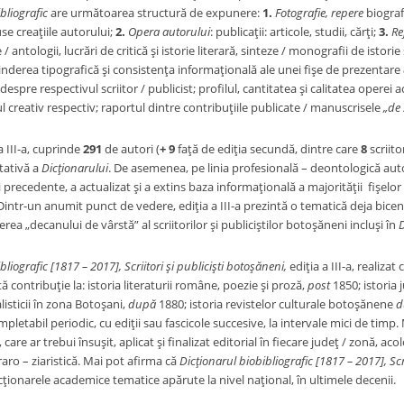
bliografic
are următoarea structură de expunere:
1.
Fotografie, repere
biograf
use creaţiile autorului;
2.
Opera autorului
: publicaţii: articole, studii, cărţi;
3.
Re
 antologii, lucrări de critică şi istorie literară, sinteze / monografii de istorie ş
tinderea tipografică şi consistenţa informaţională ale unei fişe de prezentare
spre respectivul scriitor / publicist; profilul, cantitatea şi calitatea operei a
 creativ respectiv; raportul dintre contribuţiile publicate / manuscrisele
„de 
a III-a, cuprinde
291
de autori (
+ 9
faţă de ediţia secundă, dintre care
8
scriito
itativă a
Dicţionarului
. De asemenea, pe linia profesională – deontologică au
iei precedente, a actualizat şi a extins baza informaţională a majorităţii fişelo
i. Dintr-un anumit punct de vedere, ediţia a III-a prezintă o tematică deja bic
erea „decanului de vârstă” al scriitorilor şi publiciştilor botoşăneni incluşi în
D
liografic [1817 – 2017], Scriitori şi publicişti botoşăneni,
ediţia a III-a, realizat
 contribuţie la: istoria literaturii române, poezie şi proză,
post
1850; istoria
nalisticii în zona Botoşani,
după
1880; istoria revistelor culturale botoşănene
d
ompletabil periodic, cu ediţii sau fascicole succesive, la intervale mici de tim
, care ar trebui însuşit, aplicat şi finalizat editorial în fiecare judeţ / zonă, a
eraro – ziaristică. Mai pot afirma că
Dicţionarul biobibliografic [1817 – 2017], Scri
ţionarele academice tematice apărute la nivel naţional, în ultimele decenii.