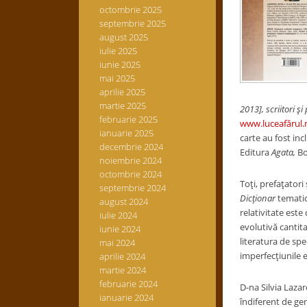
octombrie 2025
septembrie 2025
august 2025
iulie 2025
iunie 2025
mai 2025
aprilie 2025
martie 2025
2013], scriitori şi 
februarie 2025
www.luceafărul.
ianuarie 2025
carte au fost in
decembrie 2024
Editura
Agata,
Bo
noiembrie 2024
octombrie 2024
Toţi, prefaţatori 
septembrie 2024
Dicţionar
tematic 
august 2024
relativitate este
iulie 2024
evolutivă cantitat
iunie 2024
literatura de spe
mai 2024
imperfecţiunile e
aprilie 2024
martie 2024
februarie 2024
D-na Silvia Lazar
ianuarie 2024
îndiferent de genu