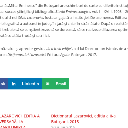
ană „Mihai Eminescu” din Botoşani are schimburi de carte cu diferite instituţi
l succes ştiinţific şi bibliografic,
Studii Eminescologice,
vol. I – XVIII, 1998 – 2
ic al d-nei
Silvia Lazarovici
, fosta angajată a instituţiei. De asemenea, Editura 
ibliografică a autoarei în judeţ, în ţară şi chiar în străinătate. După o realistă
l
,
trebuie să se conştientizeze, să se dorească, să se realizeze difuzarea optim
ată cu atâta trudă şi sacrificii.
mă, salut şi apreciez gestul,
„la a treia ediţie”,
a d-lui Director Ion Istrate, de a s
tarea
Dicţionarului Lazarovici,
Editura
Agata
, Botoşani, 2017.
ook
LinkedIn
Email
AZAROVICI, EDIŢIA A
Dicţionarul Lazarovici, ediţia a II-a,
IVERSARĂ, LA
Botoşani, 2015
ARII UNIRI A
30 iulie 2015