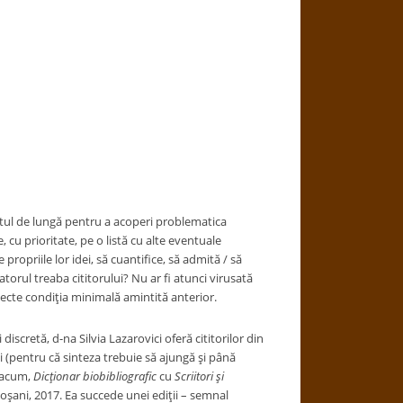
 destul de lungă pentru a acoperi problematica
e, cu prioritate, pe o listă cu alte eventuale
 propriile lor idei, să cuantifice, să admită / să
atorul treaba cititorului? Nu ar fi atunci virusată
ecte condiţia minimală amintită anterior.
scretă, d-na Silvia Lazarovici oferă cititorilor din
 (pentru că sinteza trebuie să ajungă şi până
e acum,
Dicţionar biobibliografic
cu
Scriitori şi
toşani, 2017. Ea succede unei ediţii – semnal