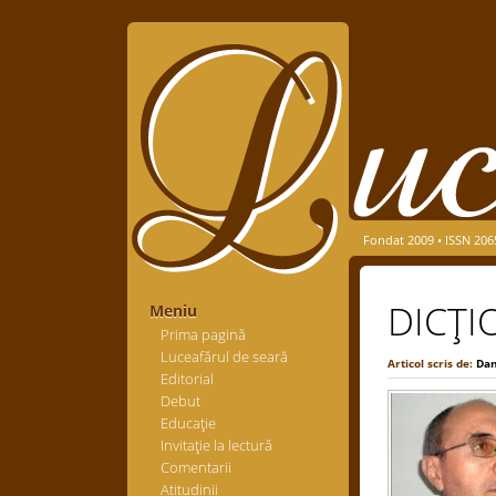
Fondat 2009 • ISSN 206
DICŢIO
Meniu
Prima pagină
Luceafărul de seară
Articol scris de:
Da
Editorial
Debut
Educaţie
Invitaţie la lectură
Comentarii
Atitudinii