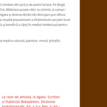
i similare din ţară şi de peste hotare. Pe lângă
016, Biblioteca poate oferi, la schimb, şi cartea /
Agata şi diverse librării din Botoşani pot difuza
 şi reuşită popularizare a
Dicţionarului
pe plan local
ă şi benefică a cărţii în mediul intelectual pentru
e implica cultural, patriotic, moral, ştiinţific,
La ceas de amiază, la Agata. Scriitori
și Publiciști Botoșăneni. Dicționar
biobibliografic, Ed. a 3-a, Rev. şi Ad.–