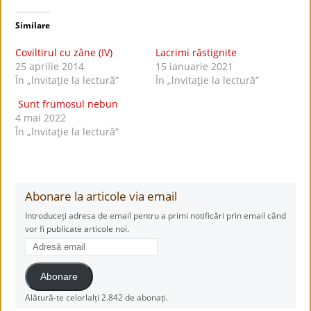
Similare
Coviltirul cu zâne (IV)
Lacrimi răstignite
25 aprilie 2014
15 ianuarie 2021
În „lnvitaţie la lectură”
În „lnvitaţie la lectură”
Sunt frumosul nebun
4 mai 2022
În „lnvitaţie la lectură”
Abonare la articole via email
Introduceți adresa de email pentru a primi notificări prin email când
vor fi publicate articole noi.
Adresă
email
Abonare
Alătură-te celorlalți 2.842 de abonați.