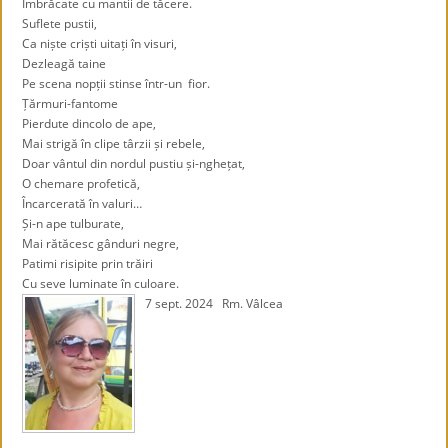
Îmbrăcate cu mantii de tăcere.
Suflete pustii,
Ca niște criști uitați în visuri,
Dezleagă taine
Pe scena nopții stinse într-un fior.
Țărmuri-fantome
Pierdute dincolo de ape,
Mai strigă în clipe târzii și rebele,
Doar vântul din nordul pustiu și-nghețat,
O chemare profetică,
Încarcerată în valuri…
Și-n ape tulburate,
Mai rătăcesc gânduri negre,
Patimi risipite prin trăiri
Cu seve luminate în culoare.
7 sept. 2024 Rm. Vâlcea