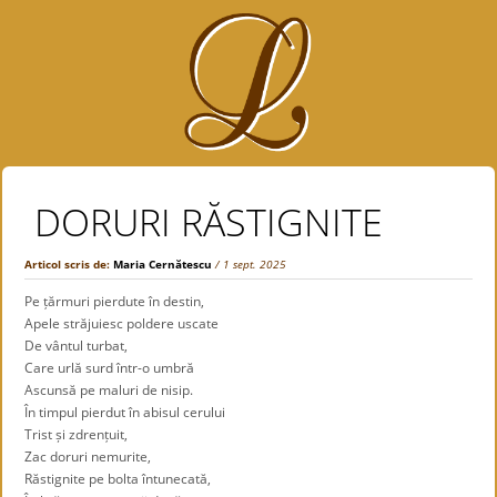
DORURI RĂSTIGNITE
Articol scris de:
Maria Cernătescu
/ 1 sept. 2025
Pe țărmuri pierdute în destin,
Apele străjuiesc poldere uscate
De vântul turbat,
Care urlă surd într-o umbră
Ascunsă pe maluri de nisip.
În timpul pierdut în abisul cerului
Trist și zdrențuit,
Zac doruri nemurite,
Răstignite pe bolta întunecată,