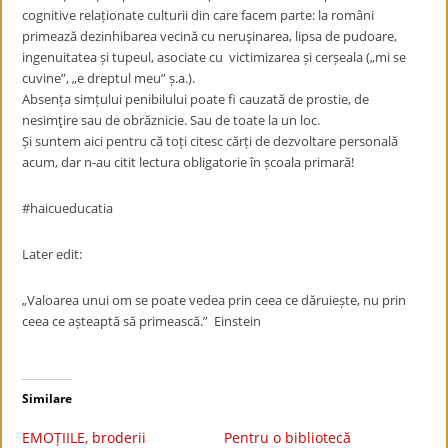
cognitive relaționate culturii din care facem parte: la români
primează dezinhibarea vecină cu neruşinarea, lipsa de pudoare,
ingenuitatea și tupeul, asociate cu victimizarea și cerșeala („mi se
cuvine”, „e dreptul meu” ș.a.).
Absența simțului penibilului poate fi cauzată de prostie, de
nesimţire sau de obrăznicie. Sau de toate la un loc.
Și suntem aici pentru că toți citesc cărți de dezvoltare personală
acum, dar n-au citit lectura obligatorie în școala primară!
#haicueducatia
Later edit:
„Valoarea unui om se poate vedea prin ceea ce dăruiește, nu prin
ceea ce așteaptă să primească.” Einstein
Similare
EMOȚIILE, broderii
Pentru o bibliotecă