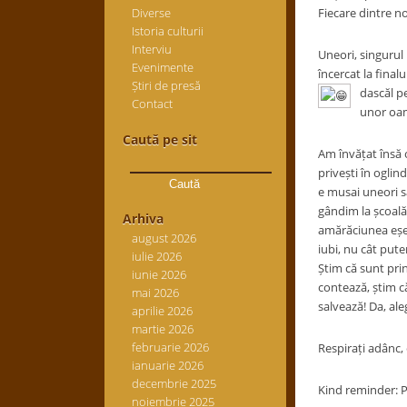
Diverse
Fiecare dintre n
Istoria culturii
Interviu
Uneori, singurul 
Evenimente
încercat la fina
Știri de presă
dascăl pe
Contact
unor oame
Caută pe sit
Am învățat însă o
Caută
privești în oglin
după:
e musai uneori s
gândim la școală,
Arhiva
amărăciunea eșec
august 2026
iubi, nu cât pute
iulie 2026
Știm că sunt pri
iunie 2026
contează, știm c
mai 2026
salvează! Da, al
aprilie 2026
martie 2026
februarie 2026
Respirați adânc, 
ianuarie 2026
decembrie 2025
Kind reminder: Pe
noiembrie 2025