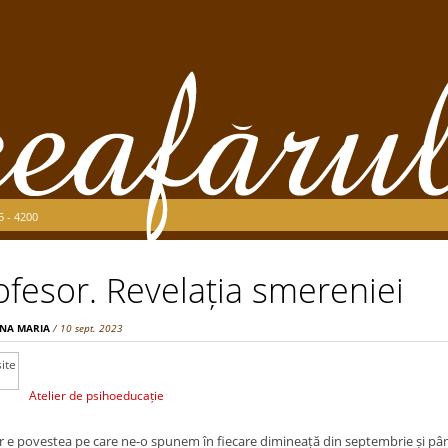
5 - 4200
rofesor. Revelația smereniei
ANA MARIA
/ 10 sept. 2023
Atelier de psihoeducație
r e povestea pe care ne-o spunem în fiecare dimineață din septembrie și până