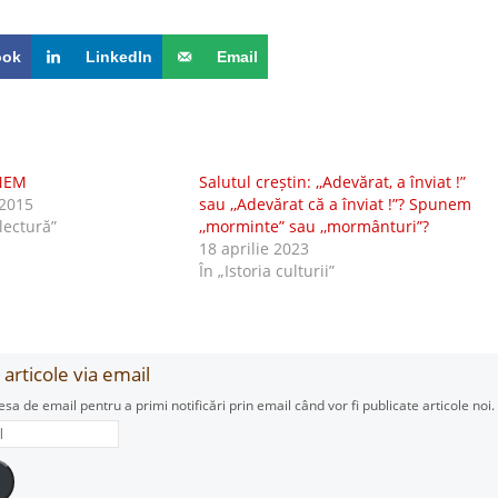
ook
LinkedIn
Email
NEM
Salutul creștin: ,,Adevărat, a înviat !”
2015
sau ,,Adevărat că a înviat !”? Spunem
 lectură”
,,morminte” sau ,,mormânturi”?
18 aprilie 2023
În „Istoria culturii”
articole via email
esa de email pentru a primi notificări prin email când vor fi publicate articole noi.