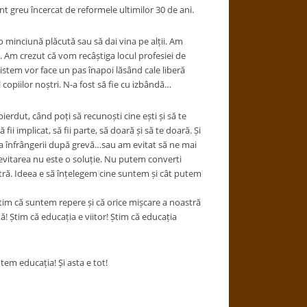
 greu încercat de reformele ultimilor 30 de ani.
 o minciună plăcută sau să dai vina pe alții. Am
. Am crezut că vom recâștiga locul profesiei de
 sistem vor face un pas înapoi lăsând cale liberă
copiilor noștri. N-a fost să fie cu izbândă…
pierdut, când poți să recunoști cine ești și să te
i implicat, să fii parte, să doară și să te doară. Și
ea înfrângerii după grevă…sau am evitat să ne mai
 evitarea nu este o soluție. Nu putem converti
stră. Ideea e să înțelegem cine suntem și cât putem
știm că suntem repere și că orice mișcare a noastră
! Știm că educația e viitor! Știm că educația
tem educația! Și asta e tot!