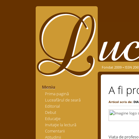
Fondat 2009 • ISSN 206
A fi p
Meniu
Prima pagină
Luceafărul de seară
Articol scris de:
DI
Editorial
Debut
Educaţie
Invitaţie la lectură
Comentarii
Viața de profeso
Atitudinii