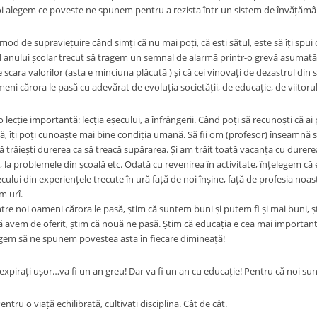
oi alegem ce poveste ne spunem pentru a rezista într-un sistem de învățământ
mod de supraviețuire când simți că nu mai poți, că ești sătul, este să îți spui
lul anului școlar trecut să tragem un semnal de alarmă printr-o grevă asumată
 scara valorilor (asta e minciuna plăcută
) și că cei vinovați de dezastrul din
ni cărora le pasă cu adevărat de evoluția societății, de educație, de viitorul 
 lecție importantă: lecția eșecului, a înfrângerii. Când poți să recunoști că ai 
dă, îți poți cunoaște mai bine condiția umană. Să fii om (profesor) înseamnă să fi
ă trăiești durerea ca să treacă supărarea. Și am trăit toată vacanța cu durer
 la problemele din școală etc. Odată cu revenirea în activitate, înțelegem că
ului din experiențele trecute în ură față de noi înșine, față de profesia noa
m urî.
ntre noi oameni cărora le pasă, știm că suntem buni și putem fi și mai buni, 
ă avem de oferit, știm că nouă ne pasă. Știm că educația e cea mai importantă
egem să ne spunem povestea asta în fiecare dimineață!
expirați ușor…va fi un an greu! Dar va fi un an cu educație! Pentru că noi sun
ntru o viață echilibrată, cultivați disciplina. Cât de cât.