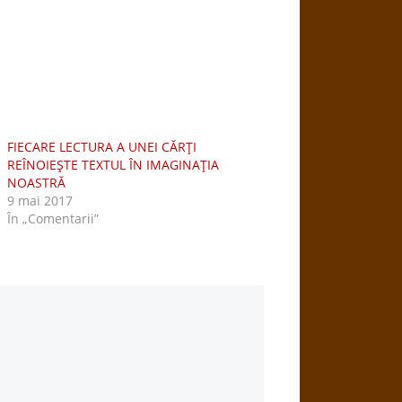
FIECARE LECTURA A UNEI CĂRŢI
REÎNOIEŞTE TEXTUL ÎN IMAGINAŢIA
NOASTRĂ
9 mai 2017
În „Comentarii”