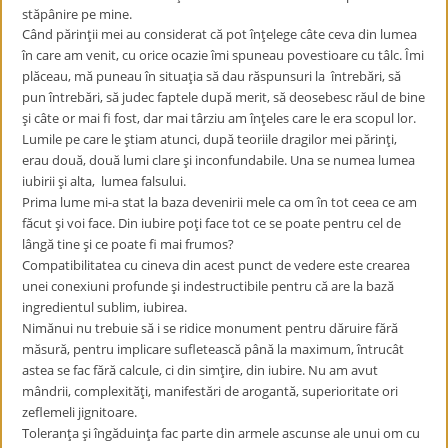
stăpânire pe mine.
Când părinţii mei au considerat că pot înţelege câte ceva din lumea
în care am venit, cu orice ocazie îmi spuneau povestioare cu tâlc. Îmi
plăceau, mă puneau în situaţia să dau răspunsuri la întrebări, să
pun întrebări, să judec faptele după merit, să deosebesc răul de bine
şi câte or mai fi fost, dar mai târziu am înţeles care le era scopul lor.
Lumile pe care le ştiam atunci, după teoriile dragilor mei părinţi,
erau două, două lumi clare şi inconfundabile. Una se numea lumea
iubirii şi alta, lumea falsului.
Prima lume mi-a stat la baza devenirii mele ca om în tot ceea ce am
făcut şi voi face. Din iubire poţi face tot ce se poate pentru cel de
lângă tine şi ce poate fi mai frumos?
Compatibilitatea cu cineva din acest punct de vedere este crearea
unei conexiuni profunde şi indestructibile pentru că are la bază
ingredientul sublim, iubirea.
Nimănui nu trebuie să i se ridice monument pentru dăruire fără
măsură, pentru implicare sufletească până la maximum, întrucât
astea se fac fără calcule, ci din simţire, din iubire. Nu am avut
mândrii, complexităţi, manifestări de arogantă, superioritate ori
zeflemeli jignitoare.
Toleranţa şi îngăduinţa fac parte din armele ascunse ale unui om cu