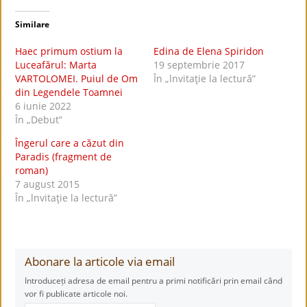
Similare
Haec primum ostium la
Edina de Elena Spiridon
Luceafărul: Marta
19 septembrie 2017
VARTOLOMEI. Puiul de Om
În „lnvitaţie la lectură”
din Legendele Toamnei
6 iunie 2022
În „Debut”
Îngerul care a căzut din
Paradis (fragment de
roman)
7 august 2015
În „lnvitaţie la lectură”
Abonare la articole via email
Introduceți adresa de email pentru a primi notificări prin email când
vor fi publicate articole noi.
Adresă