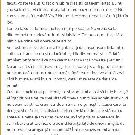
făcut. Poate te ajut. O fac din iubire şi să ştii că te-am iertat. Eu nu
ştiu să fiu rea. Mă frământ şi caut tot eu scuze, dar oare de ce? Nu
cumva am altă treabă? Vezi? Nu pot trece mai departe că mă ţii tu în
loc.
Lumea falsului domină multe, multe persoane. Nu vreau să fac
diferenţa dintre adevărul inutil şi falsitate. Ţie, poate, nu-ţi ajută la
nimic. Pe mine mă doare orice acum.
Am fost prea insistentă în a te ajuta să-ţi dai răspunsuri dinlăuntrul
sufletului tău, dar nu ştiu dacă iubeşti florile, nu mai ştiu. Odată
umblam printre nori ca prin cea mai captivantă poveste şi-acum?
Nu am vrut să te plictisesc cu ajutorul, poate ţi s-ar fi părut că sunt
preacunoscătoare, nu, nu asta mă stăpânea, ci doar voiam să vezi
câtă bucurie există în jurul nostru, câtă iubire este de dat şi de
primit.
Cuvintele mele erau pilule magice şi scopul mi-a fost să-ţi fie bine, şi?
Ai înghiţit prea multe şi-ai uitat că cineva bun ţi le-a administrat? Nici
nu voiam să ştii că eram eu, doar să nu mulţumeşti altcuiva care, te
denigra şi-o făcea cu satisfacţie. Mi-era milă de tine, dar stăteai cu
spatele la mine şi-am uitat de toate, având grija ta. Poate erai în
schimbare şi atitudinea era de indiferenţă faţă de cineva liniştit, dar
nu cumva era aroganţă neasumată? Îmi cer scuze, nu mi-am dat