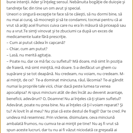
bune intenţii. Ader şi înţeleg sensul. Nebănuita bogăţie de duioşie şi
tandreţe fac din tine un om avut şi special.
Uneori o singură excepţie te face să te căieşti, să nu dormi bine, să
nu mai ai curaj, să mocneşti şi să te condamni, tocmai pentru că ai
vrut să arăţi acel frumos cuiva care nu era în măsură să priceapă sau
nu a vrut.Te simţi vinovat şi te zbuciumi ca după un exces de
medicamente luate fără prescriţie.
– Cum ai putut cădea în capcană?
– Chiar, cum am putut?
– Lasă, nu merită agitaţia.
– Poate nu, dar ce mă fac cu sufletul? Mă doare, mă simt în poziţia
de fraieră, mă simt minţită, mă doare. S-a desfăcut un ghem cu
supărare şi se tot deapănă. Nu credeam, nu voiam, nu credeam. M-
ai minţit, de ce? Te-a dominat minciuna, răul, lăcomia? Te-ai gândit
numai la propriile tale vicii, chiar dacă peste lumea ta venea
apocalipsa? Ai spus minciuni atât de des încât au devenit avantaje,
beneficii, adevăruri? O, Doamne! Nu ai înţeles că-ţi ştiam sufletul?
Adevărat, poate nu prea bine. Nu ai înţeles că ţi-l voiam reparat? Şi
tu? Ai lovit în al meu? Nu ştiai că este destul de fragil? Dar te cred. Pe
undeva mă resemnez. Prin viclenie, disimulare, ceva minciună
ambalată frumos, nu cumva te-ai minţit pe tine? Nu aş fi vrut să
spun aceste lucruri, dar tu nu ai fi văzut niciodată ce greşeală ai