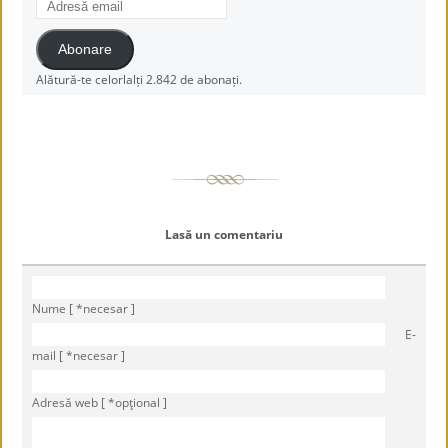
email
Abonare
Alătură-te celorlalți 2.842 de abonați.
Lasă un comentariu
Nume [ *necesar ]
E-
mail [ *necesar ]
Adresă web [ *opţional ]