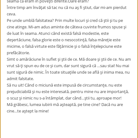
seama că eram în poveşti diferite.Oare eram?
Între timp am învăţat să tac nu că nu aş fi ştiut, dar mi-am pierdut
ceva.
Pe unde umblă falsitatea? Prin multe locuri şi cred că ştii şi tu pe
cine atinge. Mi-am adus aminte de câteva cuvinte frumos spuse şi
de luat în seama. Atunci când există falsă modestie, este
deşertăciune, falsa glorie este o nesocotinţă, falsa măreţie este
micime, o falsă virtute este făţărnicie şi o falsă înţelepciune este
prefăcătorie.
Simt o amărăciune în suflet şi ştii de ce. Mă doare şi ştii de ce. Nu am
vrut să-ţi spun eu de ce şi cum, dar sunt sigură că …sau stai! Nu mai
sunt sigură de nimic. În toate situaţiile unde se află şi inima mea, nu
admit falsitate.
Să nu uit! Când o miciună este impusă de circumstanţe, nu este
prejudiciabilă şi nu este interesată, pentru mine nu are importanţă,
o scuz şi nimic nu s-a întâmplat, dar când…ştii tu, aproape mor!
Mă grăbesc, lumea iubirii mă aşteaptă, pe tine cine? Dacă nu are
cine…te aştept la mine!