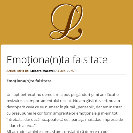
Emoţiona(n)ta falsitate
Articol scris de:
Lilioara Macovei
/ 4 dec. 2015
Emoţiona(n)ta falsitate
Un fapt petrecut nu demult m-a pus pe gânduri şi mi-am făcut o
revizuire a comportamentului recent. Nu am găsit devieri, nu am
descoperit ceva ce eu numesc în glumă ,,perisabil”, dar am insistat
cu presupunerile conform amprentelor emoţionale şi m-am tot
întrebat: ,,dar dacă nu…poate că eu…par aşa mai…dau impresia de
…dar, chiar eu…”
Mi-am adus aminte cum…şi am constatat că durerea a pus