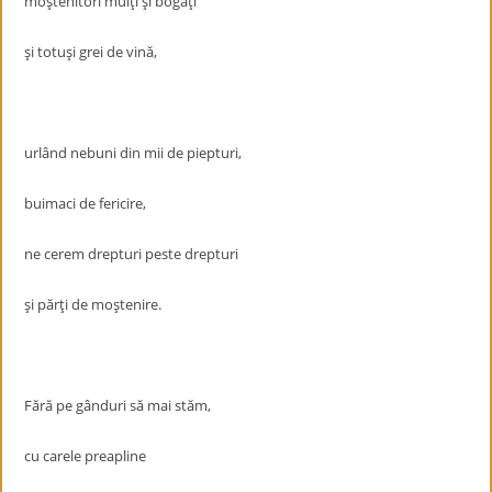
moştenitori mulţi şi bogaţi
şi totuşi grei de vină,
urlând nebuni din mii de piepturi,
buimaci de fericire,
ne cerem drepturi peste drepturi
şi părţi de moştenire.
Fără pe gânduri să mai stăm,
cu carele preapline