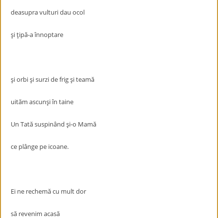
deasupra vulturi dau ocol
şi ţipă-a înnoptare
şi orbi şi surzi de frig şi teamă
uităm ascunşi în taine
Un Tată suspinând şi-o Mamă
ce plânge pe icoane.
Ei ne rechemă cu mult dor
să revenim acasă