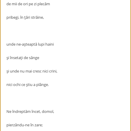
de mii de ori pe zi plecăm
pribegi, în ţări străine,
unde ne-aşteaptă lupi haini
şi însetaţi de sânge
şi unde nu mai cresc nici crini,
nici ochi ce ştiu a plânge.
Ne îndreptăm încet, domol,
pierzându-ne în zare;