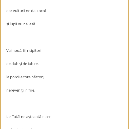
dar vulturii ne dau ocol
şi lupii nu ne lasă.
Vai nouă, fii risipitori
de duh şi de iubire,
la porcii altora păstori,
nereveniţi în fire.
Iar Tatăl ne aşteaptă-n cer