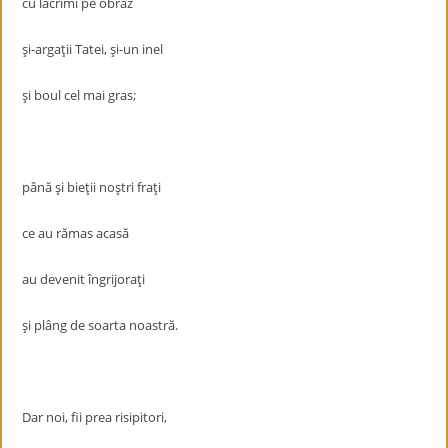
cu lacrimi pe obraz
şi-argaţii Tatei, şi-un inel
şi boul cel mai gras;
până şi bieţii noştri fraţi
ce au rămas acasă
au devenit îngrijoraţi
şi plâng de soarta noastră.
Dar noi, fii prea risipitori,