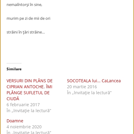
nemaiîntorşi în sine,
murim pe zi de mii de ori
străini în ţări străine…
Similare
VERSURI DIN PLÂNS DE
SOCOTEALA lui… CaLancea
CIPRIAN ANTOCHE. ÎMI
20 martie 2016
PLÂNGE SUFLETUL DE
În „lnvitaţie la lectură”
CIUDĂ
6 februarie 2017
În „lnvitaţie la lectură”
Doamne
4 noiembrie 2020
În „lnvitaţie la lectură”