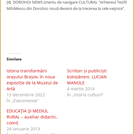
[4] DOROHOI NEWS (meniu de navigare CULTURA), “Arhiereul Teofil
Mihăilescu din Dorohoi, nouă decenii de la trecerea la cele veşnice”.
Similare
Istoria transformării
Scriitori și publiciști
orașului Brașov, în noua
botoșăneni. LUCIAN
expoziție de la Muzeul de
MANOLE
Artă
4 martie 2014
13 decembrie 2022
În „Istoria culturii”
În „Evenimente”
EDUCAŢIA ŞI MEDIUL
RURAL – auxiliar didactic,
coord.
24 ianuarie 2013