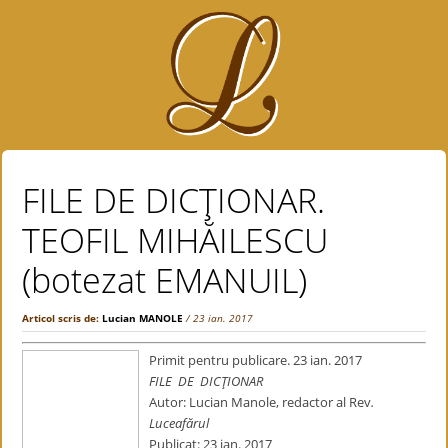
FILE DE DICŢIONAR.
TEOFIL MIHĂILESCU
(botezat EMANUIL)
Articol scris de:
Lucian MANOLE
/ 23 ian. 2017
Primit pentru publicare. 23 ian. 2017
FILE DE DICŢIONAR
Autor: Lucian Manole, redactor al Rev
.
Luceafărul
Publicat: 23 ian. 2017