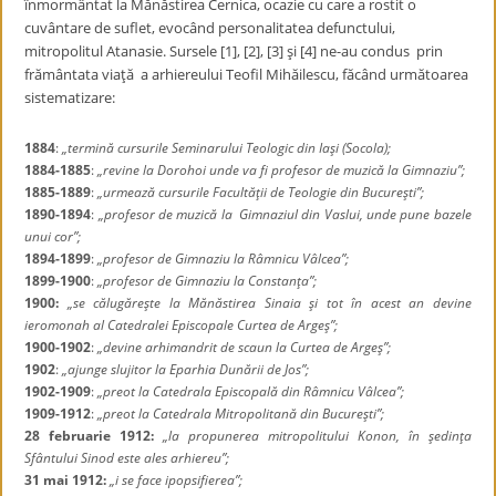
înmormântat la Mănăstirea Cernica, ocazie cu care a rostit o
cuvântare de suflet, evocând personalitatea defunctului,
mitropolitul Atanasie. Sursele [1], [2], [3] şi [4] ne-au condus prin
frământata viaţă a arhiereului Teofil Mihăilescu, făcând următoarea
sistematizare:
1884
:
„termină cursurile Seminarului Teologic din Iaşi (Socola);
1884-1885
:
„revine la Dorohoi unde va fi profesor de muzică la Gimnaziu”;
1885-1889
:
„urmează cursurile Facultăţii de Teologie din Bucureşti”;
1890-1894
:
„profesor de muzică la Gimnaziul din Vaslui, unde pune bazele
unui cor”;
1894-1899
:
„profesor de Gimnaziu la Râmnicu Vâlcea”;
1899-1900
:
„profesor de Gimnaziu la Constanţa”;
1900:
„se călugăreşte la Mănăstirea Sinaia şi tot în acest an devine
ieromonah al Catedralei Episcopale Curtea de Argeş”;
1900-1902
:
„devine arhimandrit de scaun la Curtea de Argeş”;
1902
:
„ajunge slujitor la Eparhia Dunării de Jos”;
1902-1909
:
„preot la Catedrala Episcopală din Râmnicu Vâlcea”;
1909-1912
:
„preot la Catedrala Mitropolitană din Bucureşti”;
28 februarie 1912:
„la propunerea mitropolitului Konon, în şedinţa
Sfântului Sinod este ales arhiereu”;
31 mai 1912:
„i se face ipopsifierea”;