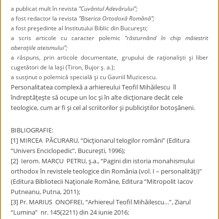
a publicat mult în revista
“Cuvântul Adevărului”;
a fost redactor la revista
“Biserica Ortodoxă Română”;
a fost preşedinte al Institutului Biblic din Bucureşti;
a scris articole cu caracter polemic
“răsturnând în chip măiestrit
aberaţiile ateismului”;
a răspuns, prin articole documentate, grupului de raţionalişti şi liber
cugetători de la Iaşi (Tiron, Bujor ş. a.);
a susţinut o polemică specială şi cu Gavriil Muzicescu.
Personalitatea complexă a arhiereului Teofil Mihăilescu îl
îndreptăţeşte să ocupe un loc şi în alte dicţionare decât cele
teologice, cum ar fi şi cel al scriitorilor şi publiciştilor botoşăneni.
BIBLIOGRAFIE:
[1] MIRCEA PĂCURARU, “Dicţionarul telogilor români” (Editura
“Univers Enciclopedic”, Bucureşti, 1996);
[2] Ierom. MARCU PETRU, ş.a., “Pagini din istoria monahismului
orthodox în revistele teologice din România (vol. I – personalităţi)”
(Editura Bibliotecii Naţionale Române, Editura “Mitropolit Iacov
Putneanu, Putna, 2011);
[3] Pr. MARIUS ONOFREI, “Arhiereul Teofil Mihăilescu…”, Ziarul
“Lumina” nr. 145(2211) din 24 iunie 2016;