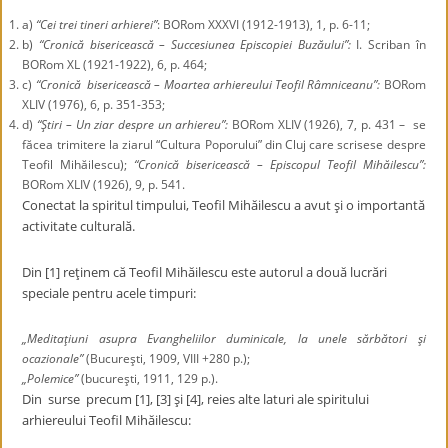
a)
“Cei trei tineri arhierei”
: BORom XXXVI (1912-1913), 1, p. 6-11;
b)
“Cronică bisericească – Succesiunea Episcopiei Buzăului”:
I. Scriban în
BORom XL (1921-1922), 6, p. 464;
c)
“Cronică bisericească – Moartea arhiereului Teofil Râmniceanu”:
BORom
XLIV (1976), 6, p. 351-353;
d)
“Ştiri – Un ziar despre un arhiereu”:
BORom XLIV (1926), 7, p. 431 – se
făcea trimitere la ziarul “Cultura Poporului” din Cluj care scrisese despre
Teofil Mihăilescu);
“Cronică bisericească – Episcopul Teofil Mihăilescu”:
BORom XLIV (1926), 9, p. 541.
Conectat la spiritul timpului, Teofil Mihăilescu a avut şi o importantă
activitate culturală.
Din [1] reţinem că Teofil Mihăilescu este autorul a două lucrări
speciale pentru acele timpuri:
„Meditaţiuni asupra Evangheliilor duminicale, la unele sărbători şi
ocazionale”
(Bucureşti, 1909, VIII +280 p.);
„Polemice”
(bucureşti, 1911, 129 p.).
Din surse precum [1], [3] şi [4], reies alte laturi ale spiritului
arhiereului Teofil Mihăilescu: