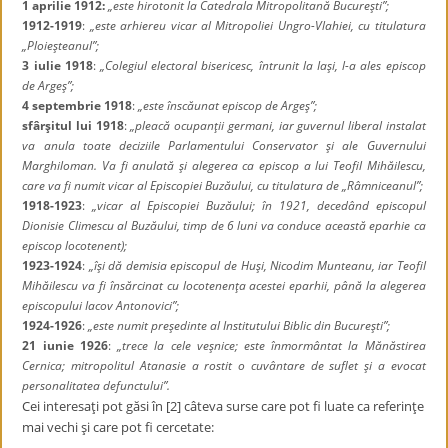
1 aprilie 1912:
„este hirotonit la Catedrala Mitropolitană Bucureşti”;
1912-1919
:
„este arhiereu vicar al Mitropoliei Ungro-Vlahiei, cu titulatura
„Ploieşteanul”;
3 iulie 1918
:
„Colegiul electoral bisericesc, întrunit la Iaşi, l-a ales episcop
de Argeş”;
4 septembrie 1918
:
„este înscăunat episcop de Argeş”;
sfârşitul lui 1918
:
„pleacă ocupanţii germani, iar guvernul liberal instalat
va anula toate deciziile Parlamentului Conservator şi ale Guvernului
Marghiloman. Va fi anulată şi alegerea ca episcop a lui Teofil Mihăilescu,
care va fi numit vicar al Episcopiei Buzăului, cu titulatura de „Râmniceanul”;
1918-1923
:
„vicar al Episcopiei Buzăului; în 1921, decedând episcopul
Dionisie Climescu al Buzăului, timp de 6 luni va conduce această eparhie ca
episcop locotenent);
1923-1924
:
„îşi dă demisia episcopul de Huşi, Nicodim Munteanu, iar Teofil
Mihăilescu va fi însărcinat cu locotenenţa acestei eparhii, până la alegerea
episcopului Iacov Antonovici”;
1924-1926
:
„este numit preşedinte al Institutului Biblic din Bucureşti”;
21 iunie 1926
:
„trece la cele veşnice; este înmormântat la Mănăstirea
Cernica; mitropolitul Atanasie a rostit o cuvântare de suflet şi a evocat
personalitatea defunctului”.
Cei interesaţi pot găsi în [2] câteva surse care pot fi luate ca referinţe
mai vechi şi care pot fi cercetate: