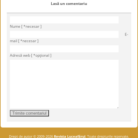
Lasă un comentariu
Nume [ *necesar ]
E-
mail [ *necesar ]
Adresă web [ *opţional ]
Drept de autor © 2009-2026
Revista Luceafărul
. Toate drepturile rezervate.