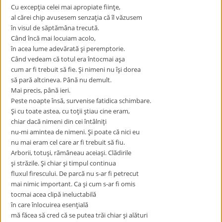
Cu excepţia celei mai apropiate fiinţe,
al cărei chip avusesem senzaţia că îl văzusem
în visul de săptămâna trecută.
Când încă mai locuiam acolo,
în acea lume adevărată şi peremptorie.
Când vedeam că totul era întocmai aşa
cum ar fi trebuit să fie. Şi nimeni nu îşi dorea
să pară altcineva. Până nu demult.
Mai precis, până ieri.
Peste noapte însă, survenise fatidica schimbare.
Şi cu toate astea, cu toţii ştiau cine eram,
chiar dacă nimeni din cei întâlniţi
nu-mi amintea de nimeni. Şi poate că nici eu
nu mai eram cel care ar fi trebuit să fiu.
Arborii, totuşi, rămâneau aceiaşi. Clădirile
şi străzile. Şi chiar şi timpul continua
fluxul firescului. De parcă nu s-ar fi petrecut
mai nimic important. Ca şi cum s-ar fi omis
tocmai acea clipă ineluctabilă
în care înlocuirea esenţială
mă făcea să cred că se putea trăi chiar şi alături