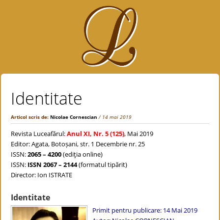
Identitate
Articol scris de:
Nicolae Cornescian
/ 14 mai 2019
Revista Luceafărul:
Anul XI, Nr. 5 (125)
, Mai 2019
Editor: Agata, Botoșani, str. 1 Decembrie nr. 25
ISSN:
2065 – 4200
(ediţia online)
ISSN:
ISSN 2067 – 2144
(formatul tipărit)
Director: Ion ISTRATE
Identitate
Primit pentru publicare: 14 Mai 2019