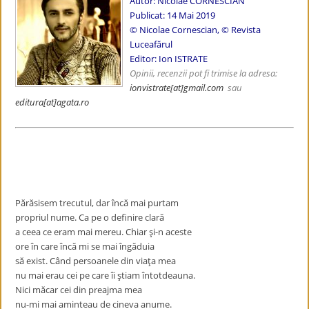
Autor: Nicolae CORNESCIAN
Publicat: 14 Mai 2019
© Nicolae Cornescian, © Revista
Luceafărul
Editor: Ion ISTRATE
Opinii, recenzii pot fi trimise la adresa:
ionvistrate
[at]gmail.com
sau
editura[at]agata.ro
Părăsisem trecutul, dar încă mai purtam
propriul nume. Ca pe o definire clară
a ceea ce eram mai mereu. Chiar şi-n aceste
ore în care încă mi se mai îngăduia
să exist. Când persoanele din viaţa mea
nu mai erau cei pe care îi ştiam întotdeauna.
Nici măcar cei din preajma mea
nu-mi mai aminteau de cineva anume.