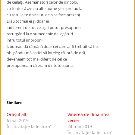
de ceilalţi. Asemănători celor de dincolo,
cu toate că aveau alte nume şi se pretau la
cu totul alte obiceiuri de a se face prezenţi.
Erau tocmai ei şi doar ei,
indiferent de tot ce aş fi putut presupune,
recurgând la o sumedenie de legături
întru totul improprii.
Izbuteau dă rămână doar cei care ar fi trebuit să fie,
obligându-mă astfel să înţeleg că, oră de oră,
deveneam tot mai diferit de cel ce
presupuneam că eram dintotdeauna.
Similare
Oraşul alb
Vinerea de dinaintea
6 mai 2019
veciei
În „lnvitaţie la lectură”
24 mai 2019
În „lnvitaţie la lectură”