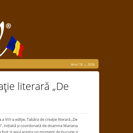
Anul 18 → 2026
ţie literară „De
a a VIII-a ediţie, Tabăra de creaţie literară „De
a”, inițiată și coordonată de doamna Mariana
 fost și anul acesta un moment de bucurie și