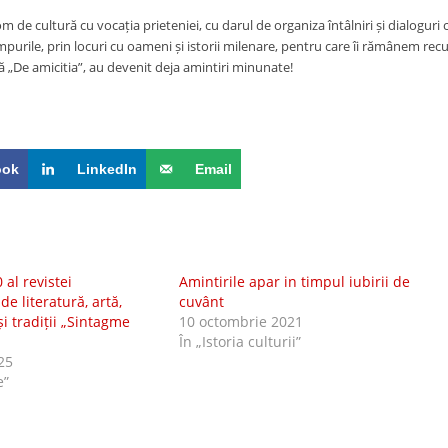
de cultură cu vocația prieteniei, cu darul de organiza întâlniri și dialoguri c
mpurile, prin locuri cu oameni și istorii milenare, pentru care îi rămânem re
ră „De amicitia”, au devenit deja amintiri minunate!
ook
LinkedIn
Email
 al revistei
Amintirile apar in timpul iubirii de
de literatură, artă,
cuvânt
 și tradiții „Sintagme
10 octombrie 2021
În „Istoria culturii”
25
e”