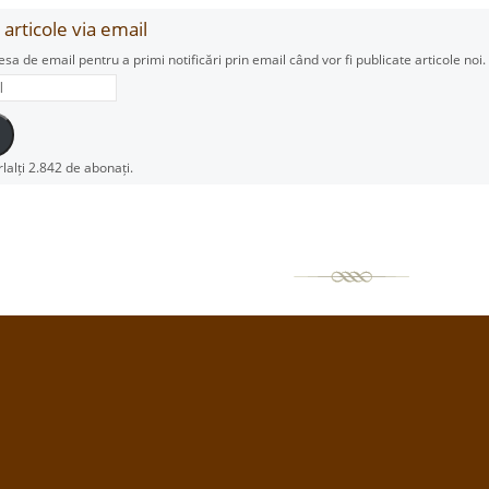
articole via email
esa de email pentru a primi notificări prin email când vor fi publicate articole noi.
rlalți 2.842 de abonați.