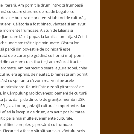
ie literară. Am pornit la drum într-o zi frumoasă
nă cu soare și arome de roade bogate, cu
de a ne bucura de prieteni și iubitori de cultură ,,
ontiere’’. Călătoria a fost binecuvântată și am avut
e momente frumoase. Alături de Liliana și
 Jianu, am făcut popas la familia Luminița și Cristi
che unde am trăit clipe minunate. Căsuța lor,
să parcă din poveștile de odinioară este
rată de o curte și o grădină cu flori și muți pomi
eri din care am cules fructe și am mâncat fructe
 aromate. Am petrecut o seară la gura sobei, chiar
cul nu era aprins, de neuitat. Dimineața am pornit
bără cu speranța că vom mai veni pe acele
ri primitoare. Reuniți într-o zonă pitorească de
e, în Câmpulung Moldovenesc, oameni de cultură
tă țara, dar și de dincolo de granițe, membri USR,
SR și a altor organizații culturale importante, dar
ri aflați la început de drum, am avut posibilitatea
rticipa la mai multe evenimente culturale,
ul fiind complex și presărat cu frumoase
. Fiecare zi a fost o sărbătoare a cuvântului scris