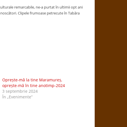
ulturale remarcabile, ne-a purtat în ultimii opt ani
cunoscători. Clipele frumoase petrecute în Tabăra
Oprește-mă la tine Maramureș,
oprește-mă în tine anotimp-2024
3 septembrie 2024
În „Evenimente”