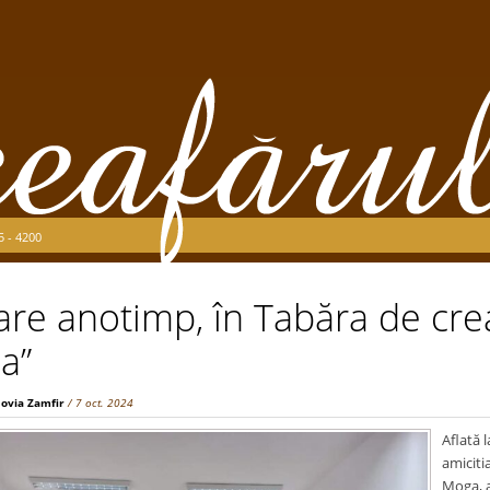
5 - 4200
care anotimp, în Tabăra de crea
ia”
ovia Zamfir
/ 7 oct. 2024
Aflată l
amiciti
Moga, a