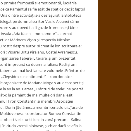
ă o primire frumoasă și emoționantă, lucrările
ace ca Pământul să fie atât de spațios decât faptul
 Una dintre activități s-a desfășurat la Biblioteca
legat pe domnul scriitor Vasile Aioanei să ne
ecare s-au dovedit a fi gazde frumoase și bine
re insula „Ada Kaleh – mon amour”, a urmat
ţilor Mărioara Vişan şi respectiv Nicolae
stit despre autori și creațiile lor, scriitoarele :
ri : Vioarel Birtu Pîrăianu, Costel Avramescu,
organizarea Taberei Literare, și am prezentat
oare sunt împreună cu doamna Iuliana Radi și am
 taberei au mai fost lansate volumele „Frânturi de
ia „Clepsidra cu sentimente” – coordonator
ele organizate de Mariana Moga s-au descoperit și
 la an la an. Cartea „Frânturi de stele” ne poartă
rât-o la pământ de mai multe ori dar a ieșit
mnul Tiron Constantin și membrii Asociației
legiu , Dorin Ștefănescu membri cenaclului „Țara de
lung Moldovenesc- coordonator Romeo Constantin
 obiectivele turistice din zonă precum : Salina
în ciuda vremii ploioase, și chiar dacă se afla la