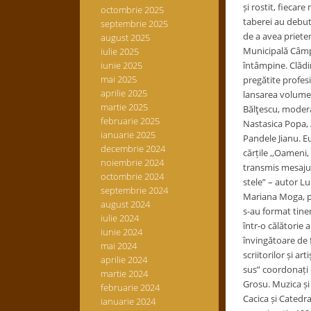
și rostit, fiecar
octombrie 2025
taberei au debuta
septembrie 2025
de a avea prieten
august 2025
Municipală Câmpu
iulie 2025
iunie 2025
întâmpine. Clădir
mai 2025
pregătite profes
aprilie 2025
lansarea volumel
martie 2025
Bălţescu, moderat
februarie 2025
Nastasica Popa, 
ianuarie 2025
Pandele Jianu. Eu
decembrie 2024
cărțile ‚,Oameni,
noiembrie 2024
transmis mesajul
octombrie 2024
stele” – autor L
septembrie 2024
Mariana Moga, pe
august 2024
s-au format tiner
iulie 2024
într-o călătorie 
iunie 2024
învingătoare de 
mai 2024
scriitorilor și a
aprilie 2024
sus” coordonați 
martie 2024
Grosu. Muzica și
februarie 2024
Cacica și Catedra
ianuarie 2024