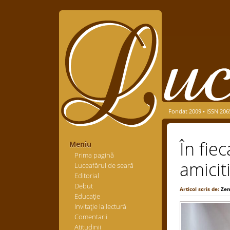
Fondat 2009 • ISSN 206
În fie
Meniu
Prima pagină
amicit
Luceafărul de seară
Editorial
Debut
Articol scris de:
Zen
Educaţie
Invitaţie la lectură
Comentarii
Atitudinii