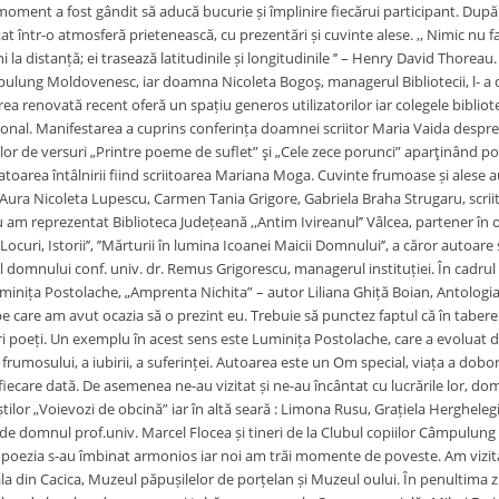
e moment a fost gândit să aducă bucurie și împlinire fiecărui participant. Dup
t într-o atmosferă prietenească, cu prezentări și cuvinte alese. ,, Nimic nu f
i la distanță; ei trasează latitudinile și longitudinile ’’ – Henry David Thoreau.
lung Moldovenesc, iar doamna Nicoleta Bogoş, managerul Bibliotecii, l- a de
ea renovată recent oferă un spațiu generos utilizatorilor iar colegele bibliot
ional. Manifestarea a cuprins conferința doamnei scriitor Maria Vaida desp
or de versuri „Printre poeme de suflet” şi „Cele zece porunci” aparţinând poe
oarea întâlnirii fiind scriitoarea Mariana Moga. Cuvinte frumoase și alese au ro
Aura Nicoleta Lupescu, Carmen Tania Grigore, Gabriela Braha Strugaru, scriito
 am reprezentat Biblioteca Județeană ,,Antim Ivireanul’’ Vâlcea, partener în 
 Locuri, Istorii’’, ’’Mărturii în lumina Icoanei Maicii Domnului’’, a căror aut
 domnului conf. univ. dr. Remus Grigorescu, managerul instituției. În cadrul
uminița Postolache, „Amprenta Nichita” – autor Liliana Ghiță Boian, Antolog
 care am avut ocazia să o prezint eu. Trebuie să punctez faptul că în taber
i poeți. Un exemplu în acest sens este Luminița Postolache, care a evoluat de
a frumosului, a iubirii, a suferinței. Autoarea este un Om special, viața a dobo
fiecare dată. De asemenea ne-au vizitat și ne-au încântat cu lucrările lor, do
rtiștilor „Voievozi de obcină” iar în altă seară : Limona Rusu, Grațiela Herghe
de domnul prof.univ. Marcel Flocea și tineri de la Clubul copiilor Câmpu
 poezia s-au îmbinat armonios iar noi am trăi momente de poveste. Am vizitat
la din Cacica, Muzeul păpușilelor de porțelan și Muzeul oului. În penultima zi, 