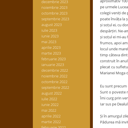
aproximativ 100 
decembrie 2023
pe urmele Luceaf
noiembrie 2023
colegii veniți de
octombrie 2023
septembrie 2023
poate învăța la 
august 2023
și soțul ei, cu 
iulie 2023
despărțiri. Ne-a
iunie 2023
și soțul ei mi-a
mai 2023
frumos, apoi am d
aprilie 2023
locul unde marel
martie 2023
timp câteva dintr
februarie 2023
construit în anul
ianuarie 2023
plecat cu sufletu
decembrie 2022
Marianei Moga di
noiembrie 2022
octombrie 2022
Eu sunt precum 
septembrie 2022
Sunt o poveste r
august 2022
Îmi curg prin ven
iulie 2022
Iar sus pe Dealul
iunie 2022
mai 2022
aprilie 2022
Și în amurgul zil
martie 2022
Pădurea mă invi
februarie 2022