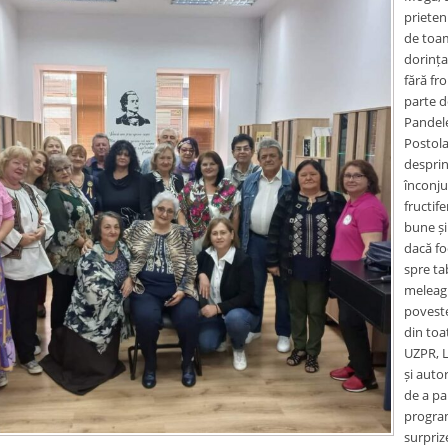
prieten
de toam
dorința 
fără fr
parte d
Pandele
Postola
desprin
înconju
fructif
bune și
dacă fo
spre ta
meleagu
povest
din toa
UZPR, L
și auto
de a pa
program
surprize