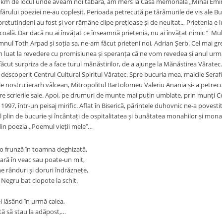
km de locul unde aveam noi tabăra, am mers la Casa memorială „Mihai Eminesc
ărului poeziei ne-au copleșit. Perioada petrecută pe tărâmurile de vis ale Bu
 pretutindeni au fost și vor rămâne clipe prețioase și de neuitat.,, Prietenia e 
școală. Dar dacă nu ai învățat ce înseamnă prietenia, nu ai învățat nimic ’’
domnul Toth Arpad și soția sa, ne-am făcut prieteni noi, Adrian Șerb. Cel mai
m luat la revedere cu promisiunea și speranța că ne vom revedea și anul ur
u făcut surpriza de a face turul mănăstirilor, de a ajunge la Mănăstirea Vărat
escoperit Centrul Cultural Spiritul Văratec. Spre bucuria mea, maicile Serafim
e nostru ierarh vâlcean, Mitropolitul Bartolomeu Valeriu Anania și- a petrec
e scrierile sale. Apoi, pe drumuri de munte mai puțin umblate, prin munți Cea
 1997, într-un peisaj mirific. Aflat în Biserică, părintele duhovnic ne-a povesti
l plin de bucurie și încântați de ospitalitatea și bunătatea monahilor și monahi
n poezia ,,Poemul vieții mele’’…
o frunză în toamna deghizată,
ară în veac sau poate-un mit,
e rânduri și doruri îndrăznețe,
 Negru bat clopote la schit.
ei lăsând în urmă calea,
tă să stau la adăpost,…