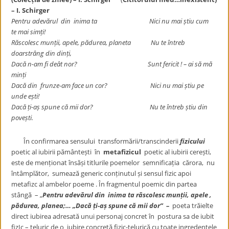
– I. Schirger
Pentru adevărul din inima ta Nici nu mai știu cum
te mai simți!
Răscolesc munții, apele, pădurea, planeta Nu te întreb
doarstrâng din dinți,
Dacă n-am fi deât nor? Sunt fericit ! – ai să mă
minți
Dacă din frunze-am face un cor? Nici nu mai știu pe
unde ești!
Dacă ți-aș spune că mii dor? Nu te întreb știu din
povești.
În confirmarea sensului transformării/transcinderii
fizicului
poetic al iubirii pământești în
metafizicul
poetic al iubirii cerești,
este de menționat însăși titlurile poemelor semnificația cărora, nu
întâmplător, sumează generic conținutul și sensul fizic apoi
metafizc al ambelor poeme . În fragmentul poemic din partea
stângă – „
Pentru adevărul din inima ta răscolesc munții, apele ,
pădurea, planea;… „Dacă ți-aș spune că mii dor” –
poeta trăielte
direct iubirea adresată unui personaj concret în postura sa de iubit
fizIc – teluric de o iubire concretă fizic-telurică cu toate ingredentele