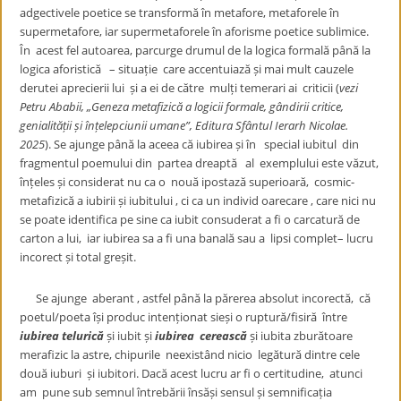
adgectivele poetice se transformă în metafore, metaforele în
supermetafore, iar supermetaforele în aforisme poetice sublimice.
În acest fel autoarea, parcurge drumul de la logica formală până la
logica aforistică – situație care accentuiază și mai mult cauzele
derutei aprecierii lui și a ei de către mulți temerari ai criticii (
vezi
Petru Ababii, „Geneza metafizică a logicii formale, gândirii critice,
genialității și înțelepciunii umane”, Editura Sfântul Ierarh Nicolae.
2025
). Se ajunge până la aceea că iubirea și în special iubitul din
fragmentul poemului din partea dreaptă al exemplului este văzut,
înțeles și considerat nu ca o nouă ipostază superioară, cosmic-
metafizică a iubirii și iubitului , ci ca un individ oarecare , care nici nu
se poate identifica pe sine ca iubit consuderat a fi o carcatură de
carton a lui, iar iubirea sa a fi una banală sau a lipsi complet– lucru
incorect și total greșit.
Se ajunge aberant , astfel până la părerea absolut incorectă, că
poetul/poeta își produc intenționat sieși o ruptură/fisiră între
iubirea telurică
și iubit și
iubirea cerească
și iubita zburătoare
merafizic la astre, chipurile neexistând nicio legătură dintre cele
două iuburi și iubitori. Dacă acest lucru ar fi o certitudine, atunci
am pune sub semnul întrebării însăși sensul și semnificația