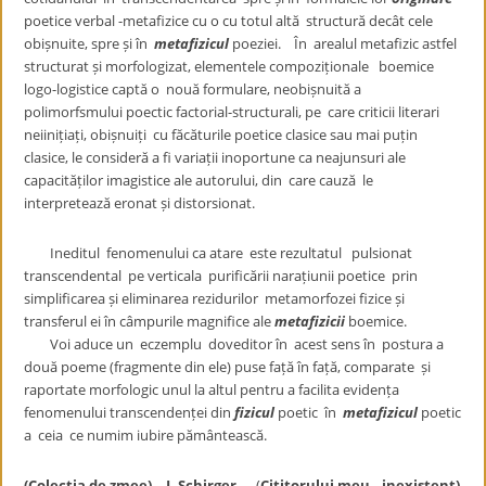
poetice verbal -metafizice cu o cu totul altă structură decât cele
obișnuite, spre și în
metafizicul
poeziei. În arealul metafizic astfel
structurat și morfologizat, elementele compoziționale boemice
logo-logistice captă o nouă formulare, neobișnuită a
polimorfsmului poectic factorial-structurali, pe care criticii literari
neiinițiați, obișnuiți cu făcăturile poetice clasice sau mai puțin
clasice, le consideră a fi variații inoportune ca neajunsuri ale
capacităților imagistice ale autorului, din care cauză le
interpretează eronat și distorsionat.
Ineditul fenomenului ca atare este rezultatul pulsionat
transcendental pe verticala purificării narațiunii poetice prin
simplificarea și eliminarea rezidurilor metamorfozei fizice și
transferul ei în câmpurile magnifice ale
metafizicii
boemice.
Voi aduce un eczemplu doveditor în acest sens în postura a
două poeme (fragmente din ele) puse față în față, comparate și
raportate morfologic unul la altul pentru a facilita evidența
fenomenului transcendenței din
fizicul
poetic în
metafizicul
poetic
a ceia ce numim iubire pământească.
(Colecția de zmee) – I. Schirger
(
Cititorului meu…inexistent)