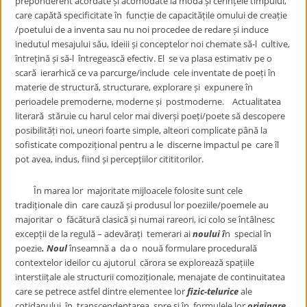
preponderent acordate și acomodate la moda și cerințele timpului,
care capătă specificitate în funcție de capacitățile omului de creație
/poetului de a inventa sau nu noi procedee de redare și induce
inedutul mesajului său, ideiii și conceptelor noi chemate să-l cultive,
întrețină și să-l întregească efectiv. El se va plasa estimativ pe o
scară ierarhică ce va parcurge/include cele inventate de poeți în
materie de structură, structurare, explorare și expunere în
perioadele premoderne, moderne și postmoderne. Actualitatea
literară stăruie cu harul celor mai diverși poeți/poete să descopere
posibilități noi, uneori foarte simple, alteori complicate până la
sofisticate compozițional pentru a le discerne impactul pe care îl
pot avea, indus, fiind și percepțiilor citititorilor.
În marea lor majoritate mijloacele folosite sunt cele
tradiționale din care cauză și produsul lor poeziile/poemele au
majoritar o făcătură clasică și numai rareori, ici colo se întâlnesc
excepții de la regulă – adevărați temerari ai
noului î
n special în
poezie
. Noul
înseamnă a da o nouă formulare procedurală
contextelor ideilor cu ajutorul cărora se explorează spațiile
interstiițale ale structurii comoziționale, menajate de continuitatea
care se petrece astfel dintre elementee lor
fizic-telurice
ale
cotidanului în transcendentarea spre și în formulele lor
originare