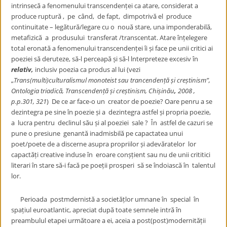
intrinsecă a fenomenului transcendenței ca atare, considerat a
produce ruptură , pe când, de fapt, dimpotrivă el produce
continuitate – legătură/legare cu o nouă stare, una imponderabilă,
metafizică a produsului transferat /transcentat. Atare înțelegere
total eronată a fenomenului transcendenței îi și face pe unii critici ai
poeziei să deruteze, să-l perceapă și să-l lnterpreteze excesiv în
relativ,
inclusiv poezia ca produs al lui (vezi
„
Trans(multi)culturalismul monoteist sau trancendență și creștinism”,
Ontologia triadică, Transcendență și creștinism, Chișinău
,
2008
,
p.p.301, 321
) De ce ar face-o un creator de poezie? Oare penru a se
dezintegra pe sine în poezie și a dezintegra astfel și propria poezie,
a lucra pentru declinul său și al poeziei sale ? În astfel de cazuri se
pune o presiune genantă inadmisbilă pe capactatea unui
poet/poete de a discerne asupra propriilor și adevăratelor lor
capactăți creative induse în eroare conșțient sau nu de unii crititici
literari în stare să-i facă pe poeții prosperi să se îndoiască în talentul
lor.
Perioada postmdernistă a societățlor umnane în special în
spațiul euroatlantic, apreciat după toate semnele intră în
preambulul etapei următoare a ei, aceia a post(post)modernității