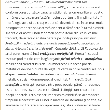
(
vezi Petru Ababii, „Trans(multi)cuturalismul monoteist sau
trancendență și creștinsm” Chișinău, 2008),
antrenând și implicând
conform corespunzător caracteristicilor ei, fenomenul literar poetic
românesc, care se manifestă în regim oportun a fi implimentate în
morfologia actului de creație poetică devenit din ce în ce mai mult
post(post)modernist. Se atestă evident o rămânere în urmă a criticii
și a criticilor acestui nou fenomen poetic literar din ce în ce mai
frecvent, de ai face o analiză bazată pe noile principii (
vezi Petru
Ababii, „Prim adevăr și interpretare în asapect filosofic, sociologic și
literar, Arta pură și criticul de artă”, Chișinău, 2013, p. 237
), acelea ale
artei pure numită încă
artă/poeze metafizică
. Poeza în special
este un pod mirific care leagă organic
fizicul teluric
cu
metafizicul
cerurilor cu caracter isusian – dumnezeesc De aceea poezia
metafizică devine o punte de legătură certă în noile condiții ale noiii
etape
a ancestralului
pământesc cu
ancestralul
și
intrinsecul
metafizic isusian -dumnezeesc al credinței. Prin
credință
și
metafizicul
ei drept punte dintre poet-poezie- pământ – cosmos –
Iisus – Dumnezeu, poezia este sfântă și sfințiți sunt creatorii ei
poeții / poetele. Este, așadar, imperios ca criticii să se acomodeze
timpului și necesităților lui noi în materie de literatură și poezie, s-o
analzieze, s-o trateze și s-o aprecieze la gusta ei valoare din toate