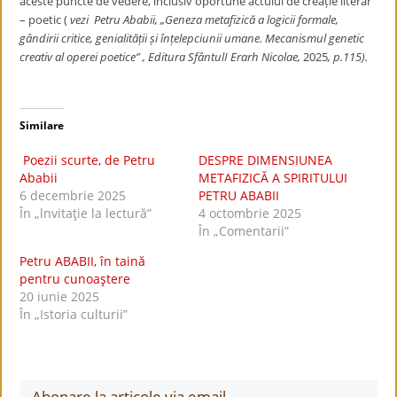
aceste puncte de vedere, inclusiv oportune actului de creație literar
– poetic (
vezi Petru Ababii, „Geneza metafizică a logicii formale,
gândirii critice, genialității și înțelepciunii umane. Mecanismul genetic
creativ al operei poetice” , Editura SfântulI Erarh Nicolae,
2025
, p.115).
Similare
Poezii scurte, de Petru
DESPRE DIMENSIUNEA
Ababii
METAFIZICĂ A SPIRITULUI
6 decembrie 2025
PETRU ABABII
În „lnvitaţie la lectură”
4 octombrie 2025
În „Comentarii”
Petru ABABII, în taină
pentru cunoaştere
20 iunie 2025
În „Istoria culturii”
Abonare la articole via email