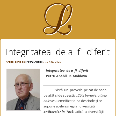
Integritatea de a fi diferit
Articol scris de:
Petru Ababii
/ 12 nov. 2025
Integritatea de a fi diferit
Petru Ababii, R. Moldova
Există un proverb pe cât de banal
pe atât și de sugestiv „
Câte bordeie, atâtea
obiceie
”. Semnificația sa descinde și se
supune aceleiași legi a diversități
antitezelor în Teză,
adică a dversității