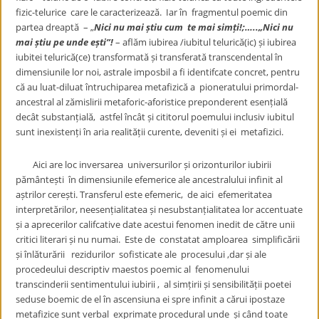
fizic-telurice care le caracterizează. Iar în fragmentul poemic din
partea dreaptă – „
Nici nu mai știu cum te mai simți!;…..„Nici nu
mai știu pe unde ești”!
– aflăm iubirea /iubitul telurică(ic) și iubirea
iubitei telurică(ce) transformată și transferată transcendental în
dimensiunile lor noi, astrale imposbil a fi identifcate concret, pentru
că au luat-diluat întruchiparea metafizică a pioneratului primordal-
ancestral al zămislirii metaforic-aforistice preponderent esențială
decât substanțială, astfel încât și cititorul poemului inclusiv iubitul
sunt inexistenți în aria realității curente, deveniti și ei metafizici.
Aici are loc inversarea universurilor și orizonturilor iubirii
pământești în dimensiunile efemerice ale ancestralului infinit al
aștrilor cerești. Transferul este efemeric, de aici efemeritatea
interpretărilor, neesențialitatea și nesubstanțialitatea lor accentuate
și a aprecerilor califcative date acestui fenomen inedit de către unii
critici literari și nu numai. Este de constatat amploarea simplificării
și înlăturării rezidurilor sofisticate ale procesului ,dar și ale
procedeului descriptiv maestos poemic al fenomenului
transcinderii sentimentului iubirii , al simțirii și sensibilității poetei
seduse boemic de el în ascensiuna ei spre infinit a cărui ipostaze
metafizice sunt verbal exprimate procedural unde și când toate