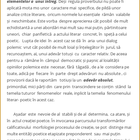
elementelor a unui întreg.
Deși regula proverbului nu poate fi
aplicată mota mo unor caractere mai specifice, de pildă unor
analize critce literare, oricum normele lui esențiale rămân valabile
și neschimbate. Este vorba despre aprecierea cât posibil de mult
echidistantă a unei abordări mai mult sau mai puțin, părtinitoare
uneori, chiar panfletIcă a actului literar concret, în speță a celui
poetic. Lupta de idei în acest caz se dă în aria unui dialog
polemic vrut cât posibil de mult loial și înțelegător în jurul, să
recunoaștem, aL unui adevăr totuși cu caracter relativ. De aceea
pentru a rămâne în câmpul democratic și pașnic al loialității
opiniilor polemice este necesar, fără tăgadă , de a le considera pe
toate, adică pe fiecare în parte drept adevăruri nu absolute , ci
provizorii dacă le raportăm totiuși la un
adevăr absolut
,
primordial, mici părți din care prin transcindere se conțin stănd la
temelia tuturor fenomenelor reale, inplicit la temelia fenomenului
literar- poetic în acest caz.
Așadar este nevoie de al stabili și de al determina, ca atare, și
în actul creației poetce. În invocarea parcursului transformărilor
calificativului morfologiei procesului de creație, se pot distinge mai
multe entități poetice etapizate preponderent sau mai puțin