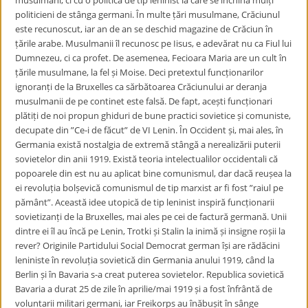
musulmani, ci cu o politică de tip leninist la care se închină mulți
politicieni de stânga germani. În multe țări musulmane, Crăciunul
este recunoscut, iar an de an se deschid magazine de Crăciun în
țările arabe. Musulmanii îl recunosc pe Iisus, e adevărat nu ca Fiul lui
Dumnezeu, ci ca profet. De asemenea, Fecioara Maria are un cult în
țările musulmane, la fel și Moise. Deci pretextul funcționarilor
ignoranți de la Bruxelles ca sărbătoarea Crăciunului ar deranja
musulmanii de pe continet este falsă. De fapt, acești funcționari
plătiți de noi propun ghiduri de bune practici sovietice și comuniste,
decupate din ”Ce-i de făcut” de VI Lenin. În Occident și, mai ales, în
Germania există nostalgia de extremă stângă a nerealizării puterii
sovietelor din anii 1919. Există teoria intelectualilor occidentali că
popoarele din est nu au aplicat bine comunismul, dar dacă reușea la
ei revoluția bolșevică comunismul de tip marxist ar fi fost ”raiul pe
pământ”. Această idee utopică de tip leninist inspiră funcționarii
sovietizanți de la Bruxelles, mai ales pe cei de factură germană. Unii
dintre ei îl au încă pe Lenin, Trotki și Stalin la inimă și insigne roșii la
rever? Originile Partidului Social Democrat german își are rădăcini
leniniste în revoluția sovietică din Germania anului 1919, când la
Berlin și în Bavaria s-a creat puterea sovietelor. Republica sovietică
Bavaria a durat 25 de zile în aprilie/mai 1919 și a fost înfrântă de
voluntarii militari germani, iar Freikorps au înăbușit în sânge