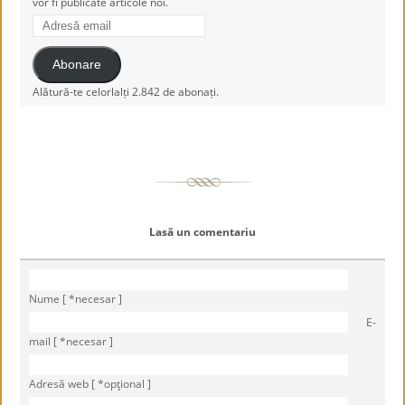
vor fi publicate articole noi.
Adresă
email
Abonare
Alătură-te celorlalți 2.842 de abonați.
Lasă un comentariu
Nume [ *necesar ]
E-
mail [ *necesar ]
Adresă web [ *opţional ]