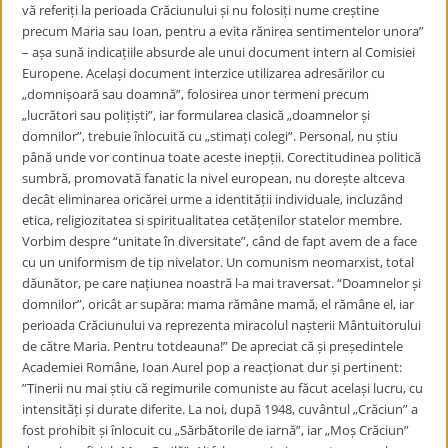
vă referiți la perioada Crăciunului și nu folosiți nume creștine
precum Maria sau Ioan, pentru a evita rănirea sentimentelor unora”
– așa sună indicațiile absurde ale unui document intern al Comisiei
Europene. Același document interzice utilizarea adresărilor cu
„domnișoară sau doamnă”, folosirea unor termeni precum
„lucrători sau polițiști”, iar formularea clasică „doamnelor și
domnilor”, trebuie înlocuită cu „stimați colegi”. Personal, nu știu
până unde vor continua toate aceste inepții. Corectitudinea politică
sumbră, promovată fanatic la nivel european, nu dorește altceva
decât eliminarea oricărei urme a identității individuale, incluzând
etica, religiozitatea si spiritualitatea cetățenilor statelor membre.
Vorbim despre “unitate în diversitate”, când de fapt avem de a face
cu un uniformism de tip nivelator. Un comunism neomarxist, total
dăunător, pe care națiunea noastră l-a mai traversat. “Doamnelor și
domnilor”, oricât ar supăra: mama rămâne mamă, el rămâne el, iar
perioada Crăciunului va reprezenta miracolul nașterii Mântuitorului
de către Maria. Pentru totdeauna!” De apreciat că și președintele
Academiei Române, Ioan Aurel pop a reacționat dur și pertinent:
”Tinerii nu mai știu că regimurile comuniste au făcut același lucru, cu
intensități și durate diferite. La noi, după 1948, cuvântul „Crăciun” a
fost prohibit și înlocuit cu „Sărbătorile de iarnă”, iar „Moș Crăciun”