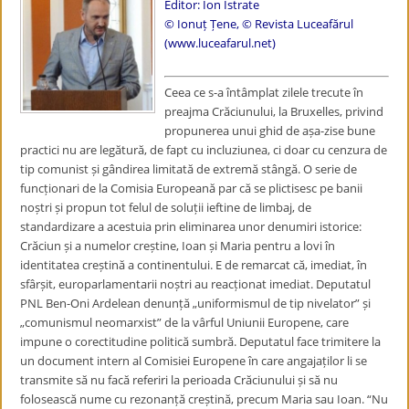
Editor: Ion Istrate
© Ionuț Țene, © Revista Luceafărul
(www.luceafarul.net)
Ceea ce s-a întâmplat zilele trecute în
preajma Crăciunului, la Bruxelles, privind
propunerea unui ghid de așa-zise bune
practici nu are legătură, de fapt cu incluziunea, ci doar cu cenzura de
tip comunist și gândirea limitată de extremă stângă. O serie de
funcționari de la Comisia Europeană par că se plictisesc pe banii
noștri și propun tot felul de soluții ieftine de limbaj, de
standardizare a acestuia prin eliminarea unor denumiri istorice:
Crăciun și a numelor creștine, Ioan și Maria pentru a lovi în
identitatea creștină a continentului. E de remarcat că, imediat, în
sfârșit, europarlamentarii noștri au reacționat imediat. Deputatul
PNL Ben-Oni Ardelean denunță „uniformismul de tip nivelator” și
„comunismul neomarxist” de la vârful Uniunii Europene, care
impune o corectitudine politică sumbră. Deputatul face trimitere la
un document intern al Comisiei Europene în care angajaților li se
transmite să nu facă referiri la perioada Crăciunului și să nu
folosească nume cu rezonanță creștină, precum Maria sau Ioan. “Nu