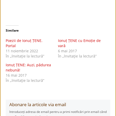
Similare
Poezii de Ionuț ȚENE.
Ionuț ȚENE cu Emoție de
Portal
vară
11 noiembrie 2022
6 mai 2017
În „lnvitaţie la lectură”
În „lnvitaţie la lectură”
Ionuț ȚENE: Auzi, pădurea
nebună!
16 mai 2017
În „lnvitaţie la lectură”
Abonare la articole via email
Introduceți adresa de email pentru a primi notificări prin email când