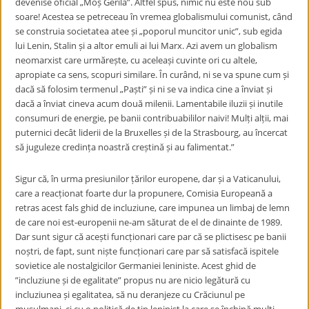
devenise oficial „Moș Gerilă”. Altfel spus, nimic nu este nou sub
soare! Acestea se petreceau în vremea globalismului comunist, când
se construia societatea atee și „poporul muncitor unic”, sub egida
lui Lenin, Stalin și a altor emuli ai lui Marx. Azi avem un globalism
neomarxist care urmărește, cu aceleași cuvinte ori cu altele,
apropiate ca sens, scopuri similare. În curând, ni se va spune cum și
dacă să folosim termenul „Paști” și ni se va indica cine a înviat și
dacă a înviat cineva acum două milenii. Lamentabile iluzii și inutile
consumuri de energie, pe banii contribuabililor naivi! Mulți alții, mai
puternici decât liderii de la Bruxelles și de la Strasbourg, au încercat
să juguleze credința noastră creștină și au falimentat.”
Sigur că, în urma presiunilor țărilor europene, dar și a Vaticanului,
care a reacționat foarte dur la propunere, Comisia Europeană a
retras acest fals ghid de incluziune, care impunea un limbaj de lemn
de care noi est-europenii ne-am săturat de el de dinainte de 1989.
Dar sunt sigur că acești funcționari care par că se plictisesc pe banii
noștri, de fapt, sunt niște funcționari care par să satisfacă ispitele
sovietice ale nostalgicilor Germaniei leniniste. Acest ghid de
”incluziune și de egalitate” propus nu are nicio legătură cu
incluziunea și egalitatea, să nu deranjeze cu Crăciunul pe