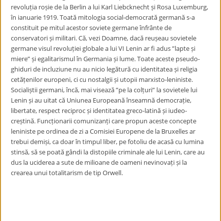
revoluția roșie de la Berlin a lui Karl Liebcknecht și Rosa Luxemburg,
în ianuarie 1919. Toată mitologia social-democrată germană s-a
constituit pe mitul acestor soviete germane înfrânte de
conservatori și militari. Că, vezi Doamne, dacă reușeau sovietele
germane visul revoluției globale a lui VI Lenin ar fi adus ”lapte și
miere” și egalitarismul în Germania și lume. Toate aceste pseudo-
ghiduri de incluziune nu au nicio legătură cu identitatea și religia
cetățenilor europeni, ci cu nostalgii și utopii marxisto-leniniste.
Socialiștii germani, încă, mai visează ”pe la colțuri” la sovietele lui
Lenin și au uitat că Uniunea Europeană înseamnă democrație,
libertate, respect reciproc și identitatea greco-latină și iudeo-
creștină. Funcționarii comunizanți care propun aceste concepte
leniniste pe ordinea de zi a Comisiei Europene de la Bruxelles ar
trebui demiși, ca doar în timpul liber, pe fotoliu de acasă cu lumina
stinsă, să se poată gândi la distopiile criminale ale lui Lenin, care au
dus la uciderea a sute de milioane de oameni nevinovați și la
crearea unui totalitarism de tip Orwell.