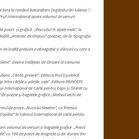
de bine la românii basarabeni (îngândurări iuliene) ’’,
i Prut Internațional apare volumul de versuri
poezii și grafică ,,Pescuitul în apele mele’’, la
ofilă ,,Amestec de timpuri’’ (poezie), iar la tipografia
de înaltă prețuire a abnegației și dăruirii cu care a
iuliene’’. Devine Cetățean de Onoare al comunei
ene ,,Cântă, greiere!’’, Editura Prut îi publică
 între cărțile și părțile sale”. Editura PRINCEPS
i Internațional de Carte pentru Copii și Tineret cu
de poezie și bagatele grafice ,,Motivul vechi de
lumul de proze ,,Nuca lui Newton’’, cu Premiul
opiilor’’ la Salonul Internațional de carte pentru
rare: volumul de versuri și bagatele grafice ,,Poezii
lte’’ cu 100 de poezii de dragoste și de durere din