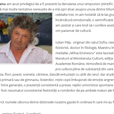
anu
am avut privilegiul de a fi prezenți la derularea unui simpozion științific d
pă mai multe tentative nereușite de a mă opri doar asupra unuia dintre titlur
celelalte trei, m-am hotărât să le las g
încărcătură emoțională, o semnificație ș
am asistat și care tind să-i confere aces
om pasionat de cultură.
Iulian Filip,
originar din satul Sofia, ra
folclorist, doctor în filologie, Maestru 
medaliei „Mihai Eminescu” este laureat
literaturii al Ministerului Culturii, ediţ
Academiei Române.
Atmosferă de mare
pro cultura
pline de substanță din care
, flori, poezii, scenete, cântece, dascăli entuziaști cu atât de rarul dar al păs
ă primară sau de gimnaziu, liceenilor, niște copii îmbujorati de emoție angren
e între generații, o prezență consistentă a presei, replici umoristice spontane
a fost rezumatul consistentei festivități a românilor de pe ambele maluri ale
ct numele câtorva dintre distinsele noastre gazde în ordinea în care mi-au fo
– regizor Teatrul ,,Cupidon”;