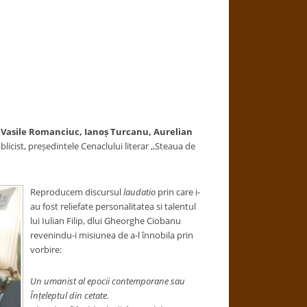
i
Vasile Romanciuc, Ianoș Turcanu, Aurelian
licist, președintele Cenaclului literar ,,Steaua de
Reproducem discursul
laudatio
prin care i-
au fost reliefate personalitatea si talentul
lui Iulian Filip, dlui Gheorghe Ciobanu
revenindu-i misiunea de a-l înnobila prin
vorbire:
Un umanist al epocii contemporane sau
Înțeleptul din cetate.