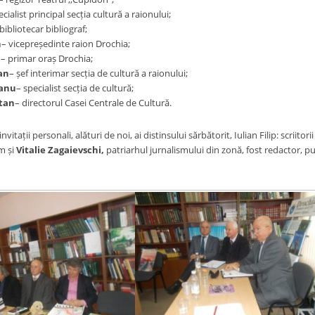
ecialist principal secția cultură a raionului;
bibliotecar bibliograf;
n
– vicepreședinte raion Drochia;
u
– primar oraș Drochia;
an
– șef interimar secția de cultură a raionului;
canu
– specialist secția de cultură;
tan
– directorul Casei Centrale de Cultură.
nvitații personali, alături de noi, ai distinsului sărbătorit, Iulian Filip: scriitori
m și
Vitalie Zagaievschi,
patriarhul jurnalismului din zonă, fost redactor, pub