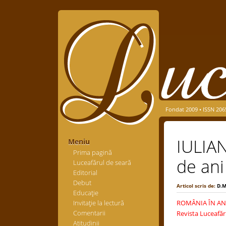
Fondat 2009 • ISSN 206
IULIAN
Meniu
Prima pagină
de ani
Luceafărul de seară
Editorial
Debut
Articol scris de:
D.
Educaţie
Invitaţie la lectură
ROMÂNIA ÎN ANU
Comentarii
Revista Luceafăru
Atitudinii