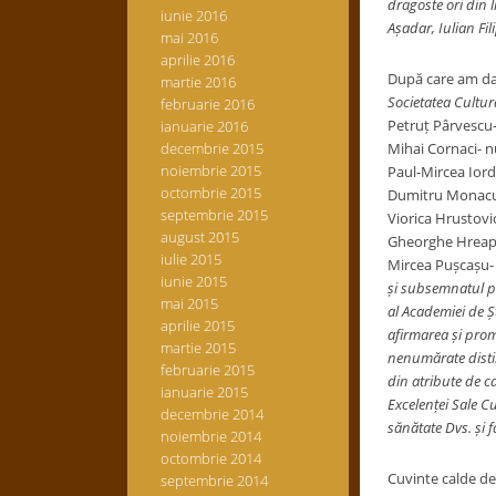
dragoste ori din li
iunie 2016
Așadar, Iulian Fil
mai 2016
aprilie 2016
După care am dat
martie 2016
Societatea Cultu
februarie 2016
Petruț Pârvescu- 
ianuarie 2016
decembrie 2015
Mihai Cornaci- 
noiembrie 2015
Paul-Mircea Iord
octombrie 2015
Dumitru Monacu- 
septembrie 2015
Viorica Hrustovic
august 2015
Gheorghe Hreapc
iulie 2015
Mircea Pușcașu- 
iunie 2015
și subsemnatul pe
mai 2015
al Academiei de Șt
aprilie 2015
afirmarea și prom
martie 2015
nenumărate distin
februarie 2015
din atribute de c
ianuarie 2015
Excelenței Sale Cu
decembrie 2014
sănătate Dvs. și f
noiembrie 2014
octombrie 2014
Cuvinte calde de 
septembrie 2014