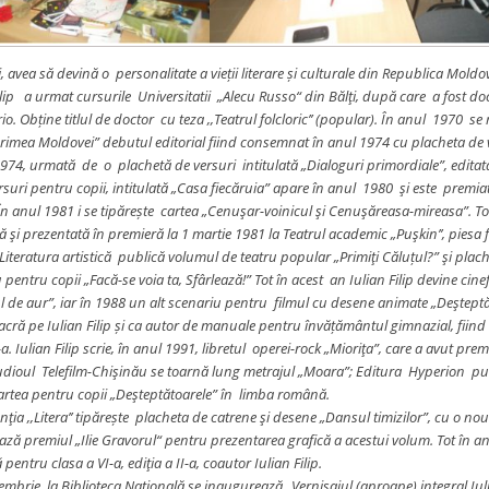
i, avea să devină o personalitate a vieții literare și culturale din Republica Moldo
ip a urmat cursurile Universitatii „Alecu Russo“ din Bălţi, după care a fost do
rio. Obține titlul de doctor cu teza ,,Teatrul folcloric’’ (popular). În anul 1970 se
erimea Moldovei” debutul editorial fiind consemnat în anul 1974 cu placheta de 
1974, urmată de o plachetă de versuri intitulată „Dialoguri primordiale”, editat
rsuri pentru copii, intitulată „Casa fiecăruia” apare în anul 1980 şi este premiat
n anul 1981 i se tipărește cartea „Cenuşar-voinicul şi Cenuşăreasa-mireasa”. To
 şi prezentată în premieră la 1 martie 1981 la Teatrul academic „Puşkin’’, piesa f
Literatura artistică publică volumul de teatru popular „Primiţi Căluțul?” şi plac
pentru copii „Facă-se voia ta, Sfârlează!” Tot în acest an Iulian Filip devine cinef
l de aur”, iar în 1988 un alt scenariu pentru filmul cu desene animate „Deşteptă
acră pe Iulian Filip și ca autor de manuale pentru învățământul gimnazial, fiin
a. Iulian Filip scrie, în anul 1991, libretul operei-rock „Mioriţa”, care a avut pre
tudioul Telefilm-Chişinău se toarnă lung metrajul „Moara”; Editura Hyperion publi
rtea pentru copii „Deşteptătoarele” în limba română.
ţia ,,Litera’’ tipărește placheta de catrene şi desene „Dansul timizilor”, cu o nout
ează premiul „Ilie Gravorul“ pentru prezentarea grafică a acestui volum. Tot 
pentru clasa a VI-a, ediţia a II-a, coautor Iulian Filip.
embrie, la Biblioteca Naţională se inaugurează „Vernisajul (aproape) integral Iulian