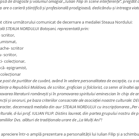
psă de dragoste și volumul omagial ,,Iulian Filip în scene interferențe’’, pregătit de
ip are o carieră științifică și profesională prodigioasă
, dedicându-și intreaga viat
 citire următorului comunicat de decernare a medaliei Steaua Nordului:
rală STEAUA NORDULUI Botoșani, reprezentată prin:
scriitor,
numismat,
ache- scriitor
scriitor,
i- colecționar,
ă- epigramist,
colecționar
 post de purtător de cuvânt, având în vedere personalitatea de excepție, cu o va
iințe a Republicii Moldova, de scriitor, grafician și folclorist, ca semn al înaltei
ovarea literaturii românești și în
promovarea spiritului eminescian în chip de 
cții și onoruri, pe baza criteriilor consacrate ale asociației noastre culturale:
aracter, decernează medalia din aur STEAUA NORDULUI cu inscripționarea ,,Per as
lturale, d-lui prof. IULIAN FILIP. Distins laureat, din partea grupului nostru de 
amiliilor Dvs. alături de tradiționala urare de ,,La Mulți Ani”!
apreciere într-o amplă prezentare a personalității lui Iulian Filip și a schimb