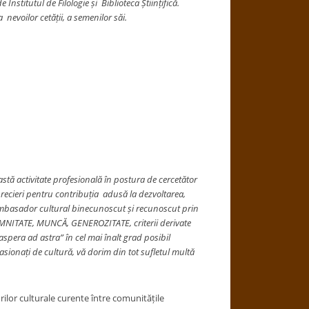
 Institutul de Filologie și Biblioteca Științifică.
a nevoilor cet
ăț
ii, a semenilor săi.
stă activitate profesională în postura de cercetător
 aprecieri pentru contribuția adusă la dezvoltarea,
ambasador cultural binecunoscu
t
și
recunoscut prin
 DEMNITATE, MUNCĂ, GENEROZITATE, criterii derivate
pera ad astra” în cel mai înalt grad posibil
pasionați de cultură, vă dorim din tot sufletul multă
urilor culturale curente între comunitățile