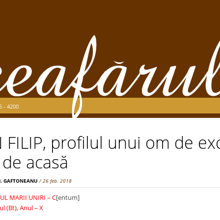
5 - 4200
 FILIP, profilul unui om de ex
 de acasă
M. GAFTONEANU
/ 26 feb. 2018
L MARII UNIRI – C
[entum]
l (Bt), Anul – X