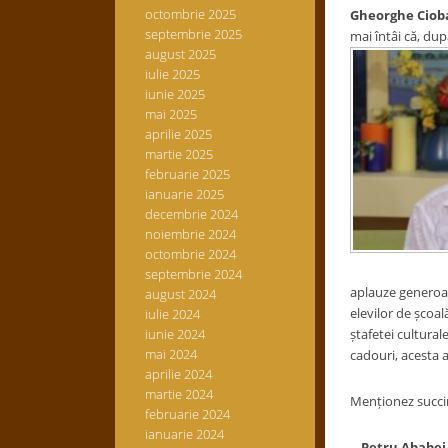
octombrie 2025
Gheorghe Ciob
septembrie 2025
mai întâi că, du
august 2025
iulie 2025
iunie 2025
mai 2025
aprilie 2025
martie 2025
februarie 2025
ianuarie 2025
decembrie 2024
noiembrie 2024
octombrie 2024
septembrie 2024
aplauze generoase
august 2024
elevilor de școal
iulie 2024
iunie 2024
ștafetei cultural
mai 2024
cadouri, acesta 
aprilie 2024
martie 2024
Menționez succin
februarie 2024
ianuarie 2024
…Petru Ababei