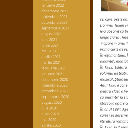
ianuarie 2022
decembrie 2021
noiembrie 2021
cel care, peste an
octombrie 2021
Domnul Iulian Fil
septembrie 2021
le-a absolvit cu b
august 2021
lângă ziarul „Tin
iulie 2021
îi apare în anul 
iunie 2021
Prima carte de ve
mai 2021
Învăţământului. Î
aprilie 2021
plăcinte”, montată
martie 2021
În 1983, Editura 
februarie 2021
volumul de teatru 
ianuarie 2021
muzical „Ştiubeiu
decembrie 2020
noiembrie 2020
Anul 1990 îl cons
octombrie 2020
pentru clasa a VI-
septembrie 2020
cu plăcinte” la s
august 2020
Moscova apare ca
iulie 2020
În anul 1994, Agen
iunie 2020
carte i se decern
mai 2020
literatură română 
aprilie 2020
În 1996, la 2 sept