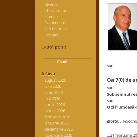
Diverse
Istoria culturii
Interviu
Evenimente
Știri de presă
Contact
Caută pe sit
Caută
după:
sau
Arhiva
Cei 7(0) de 
august 2026
iulie 2026
sau
iunie 2026
Sub semnul res
mai 2026
sau
aprilie 2026
O zi frumoasă d
martie 2026
februarie 2026
Motto: ,,
Valoarea
ianuarie 2026
decembrie 2025
noiembrie 2025
…21 februarie 201