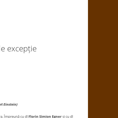
de excepție
rt Einstein)
ova. Împreună cu dl
Florin Simion Egner
și cu dl