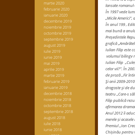
martie 2020
lansate romanul-d
februarie 2020
În 1997 vede lumi
ianuarie 2020
„Micile Americi”,
decembrie 2019
În anul 199 , Edit
noiembrie 2019
mai bună a anului’
octombrie 2019
Președintele Repub
septembrie 2019
grafică „Amărâtele
august 2019
Iulian Filip este 
iulie 2019
volumul bilingv 
iunie 2019
Iulian Filip „Cule
mai 2019
celor vii?”. În 2
aprilie 2019
de proză ,,Fir înt
martie 2019
februarie 2019
Şi anii 2009-2010
ianuarie 2019
dragoste şi de dur
decembrie 2018
teatru „Care-s să
noiembrie 2018
Filip publică rezu
octombrie 2018
afirmarea dramati
septembrie 2018
Anul 2012 îi aduce
august 2018
merele și acasele
iulie 2018
Premiul ,,Ion Cre
iunie 2018
Chișinău pentru vo