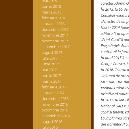
mai 2018
colecția „Opera O
aprilie 2018
În 2013, la 65 de 
martie 2018
Consiliul raional
februarie 2018
„Amestec de timpu
ianuarie 2018
Nici în 2014 Iulia
decembrie 2017
editura Prut apare
noiembrie 2017
„Print-Caro” îi ap
octombrie 2017
Președintele Român
septembrie 2017
contribuit la for
august 2017
În anul 2015 îi su
iulie 2017
George Enescu, j
iunie 2017
mai 2017
În 2016, Teatrul d
aprilie 2017
volumul de proze 
martie 2017
MULTIMEDIA din Ia
februarie 2017
Premiul Uniunii S
ianuarie 2017
primăvară nouă’’
decembrie 2016
În 2017, Iulian Fi
noiembrie 2016
Național GALEX pe
octombrie 2016
copii și tineret, ed
septembrie 2016
La împlinirea vârs
august 2016
din dormitorul cu 
iulie 2016