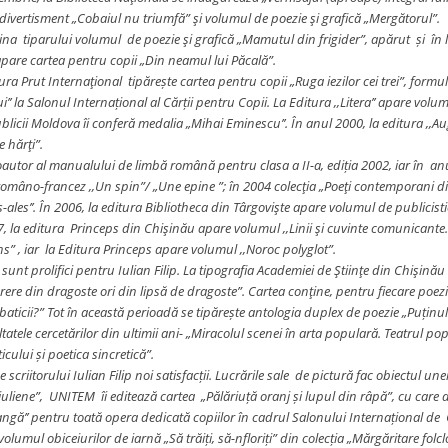
ivertisment „Cobaiul nu triumfă” şi volumul de poezie şi grafică „Mergătorul”.
na tiparului volumul de poezie şi grafică „Mamutul din frigider”, apărut și în 
 apare cartea pentru copii „Din neamul lui Păcală”.
ura Prut Internaţional tipărește cartea pentru copii „Ruga iezilor cei trei”, form
’ la Salonul Internațional al Cărții pentru Copii. La Editura ,,Litera’’ apare volumul
licii Moldova îi conferă medalia „Mihai Eminescu’’. În anul 2000, la editura ,,Au
 hărţi”.
coautor al manualului de limbă română pentru clasa a II-a, ediția 2002, iar în anu
româno-francez ,,Un spin”/ „Une epine ”; în 2004 colecţia „Poeţi contemporani
s-ales’’. În 2006, la editura Bibliotheca din Târgovişte apare volumul de publicis
007, la editura Princeps din Chişinău apare volumul ,,Linii şi cuvinte comunicante
ins” , iar la Editura Princeps apare volumul ,,Noroc polyglot”.
 sunt prolifici pentru Iulian Filip. La tipografia Academiei de Ştiinţe din Chişin
ere din dragoste ori din lipsă de dragoste”. Cartea conţine, pentru fiecare poezie
lbaticii?” Tot în această perioadă se tipărește antologia duplex de poezie „Puțin
ltatele cercetărilor din ultimii ani- „Miracolul scenei în arta populară. Teatrul 
cului și poetica sincretică”.
 scriitorului Iulian Filip noi satisfacții. Lucrările sale de pictură fac obiectul un
 iuliene”, UNITEM îi editează cartea „Pălăriuță oranj și lupul din râpă”, cu care 
angă’’ pentru toată opera dedicată copiilor în cadrul Salonului Internațional de C
lumul obiceiurilor de iarnă „Să trăiți, să-nfloriți” din colecția „Mărgăritare folcl