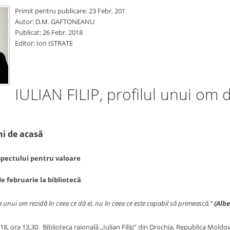
Primit pentru publicare: 23 Febr. 201
Autor: D.M. GAFTONEANU
Publicat: 26 Febr. 2018
Editor: Ion ISTRATE
IULIAN FILIP, profilul unui om 
ani de acasă
pectului pentru valoare
e februarie la bibliotecă
 unui om rezidă în ceea ce dă el, nu în ceea ce este capabil să primească.”
(Albe
8, ora 13,30. Biblioteca raională ,,Iulian Filip” din Drochia, Republica Mold