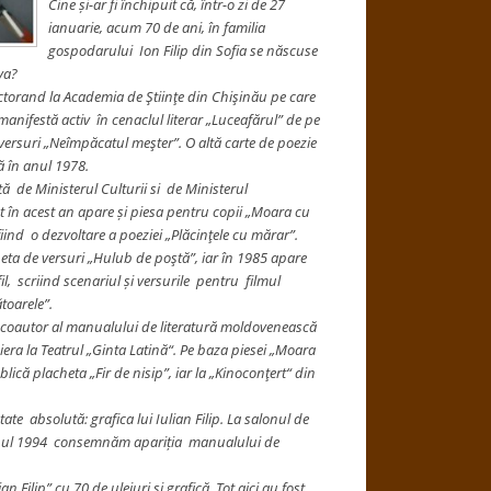
Cine și-ar fi închipuit că, într-o zi de 27
ianuarie, acum 70 de ani, în familia
gospodarului Ion Filip din Sofia se născuse
va?
ctorand la Academia de Ştiinţe din Chişinău pe care
 manifestă activ în cenaclul literar „Luceafărul” de pe
versuri „Neîmpăcatul meşter”. O altă carte de poezie
ă în anul 1978.
ă de Ministerul Culturii si de Ministerul
t în acest an apare și piesa pentru copii „Moara cu
iind o dezvoltare a poeziei „Plăcinţele cu mărar”.
heta de versuri „Hulub de poştă”, iar în 1985 apare
il, scriind scenariul și versurile pentru filmul
toarele”.
d coautor al manualului de literatură moldovenească
miera la Teatrul „Ginta Latină“. Pe baza piesei „Moara
că placheta „Fir de nisip”, iar la „Kinoconţert“ din
ate absolută: grafica lui Iulian Filip. La salonul de
în anul 1994 consemnăm apariția manualului de
 Filip” cu 70 de uleiuri şi grafică. Tot aici au fost