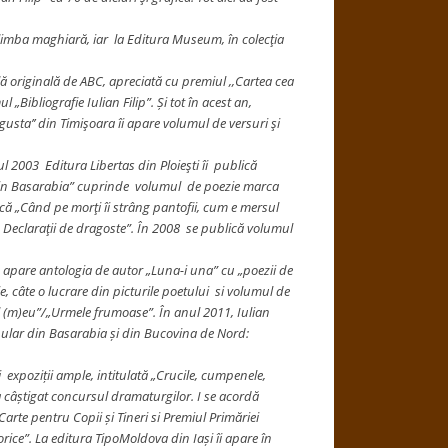
limba maghiară, iar la Editura Museum, în colecţia
ulă originală de ABC, apreciată cu premiul ,,Cartea cea
 „Bibliografie Iulian Filip”. Și tot în acest an,
gusta’’ din Timişoara îi apare volumul de versuri şi
l 2003 Editura Libertas din Ploieşti îi publică
 din Basarabia” cuprinde volumul de poezie marca
tică „Când pe morţi îi strâng pantofii, cum e mersul
. Declaraţii de dragoste”. În 2008 se publică volumul
ău apare antologia de autor „Luna-i una” cu „poezii de
, câte o lucrare din picturile poetului si volumul de
ul (m)eu”/„Urmele frumoase”. În anul 2011, Iulian
popular din Basarabia și din Bucovina de Nord:
ei expoziții ample, intitulată „Crucile, cumpenele,
a câștigat concursul dramaturgilor. I se acordă
arte pentru Copii și Tineri si Premiul Primăriei
orice”. La editura TipoMoldova din Iași îi apare în