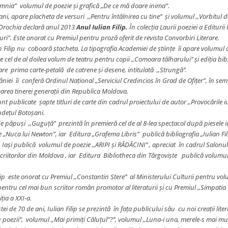
mnia” volumul de poezie și grafică „De ce mă doare inima”.
ani, apare placheta de versuri ,,Pentru întâlnirea cu tine’’ și volumul ,,Vorbitul 
 Drochia declară anul 2013
Anul Iulian Filip.
În colecția Laurii poeziei a Edituri
ri”. Este onorat cu Premiul pentru proză oferit de revista Convorbiri Literare.
n Filip nu coboară ștacheta. La tipografia Academiei de științe îi apare volumul de 
 cel de al doilea volum de teatru pentru copii ,,Comoara tâlharului’’ și ediția bibli
are prima carte-petală de catrene și desene, intitulată ,,Strungă’’.
iei îi conferă Ordinul Național „Serviciul Credincios în Grad de Ofițer”, în semn 
marea tinerei generații din Republica Moldova.
nt publicate șapte titluri de carte din cadrul proiectului de autor ,,Provocările 
udețul Botoșani.
e păpuși ,,Guguță’’ prezintă în premieră cel de al 8-lea spectacol după piesele iuli
„Nuca lui Newton”, iar Editura „Grafema Libris” publică bibliografia „Iulian Filip
și publică volumul de poezie ,,ARIPI și RĂDĂCINI’’ , apreciat în cadrul Salonulu
criitorilor din Moldova , iar Editura Bibliotheca din Târgoviște publică volumul 
.
lip este onorat cu Premiul ,,Constantin Stere’’ al Ministerului Culturii pentru vo
ntru cel mai bun scriitor român promotor al literaturii și cu Premiul ,,Simpatia C
iția a XXI-a.
tei de 70 de ani, Iulian Filip se prezintă în fața publicului său cu noi creații lite
poezii’’, volumul ,,Mai primiți Căluțul”?’’, volumul ,,Luna-i una, merele-s mai mu