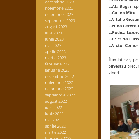
decembrie 2023
…Ala Bugai
– sp
noiembrie 2023
…Galina Mîțu
– 
octombrie 2023
…Vitalie Giosa
septembrie 2023
…Nina Cerete
august 2023
…Rodica Lozov
iulie 2023
…Cristina Țur
iunie 2023
mai 2023
…Victor Cemor
aprilie 2023
martie 2023
Îi amintesc și pe i
februarie 2023
Silvestru
precu
ianuarie 2023
vineri”.
decembrie 2022
noiembrie 2022
octombrie 2022
septembrie 2022
august 2022
iulie 2022
iunie 2022
mai 2022
aprilie 2022
martie 2022
februarie 2022