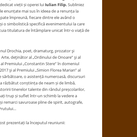
edicat vieții și operei lui
Iulian Filip.
Subliniez
ile enunțate
mai sus în ideea de a renunța la
rupate împreună, fiecare dintre ele având o
i o simbolistică specifică evenimentului la care
tuia titulatura de întâmplare unicat într-o viață de
ionul Drochia, poet, dramaturg, prozator şi
în Arte, deţinător al „Ordinului de Onoare” şi al
 al Premiului „Constantin Stere” în domeniul
ia 2017 şi al Premiului „Simion Florea Marian” al
 sărbătoare, o asistență numeroasă, discursuri
 a răzbătut conștiința de neam și de limbă,
toririi tinerelor talente din rândul preșcolarilor,
ați trup și suflet într-un schimb la vedere a
 și remarci savuroase pline de spirit, autografe,
 Prutului…
st prezentați la începutul reuniunii: